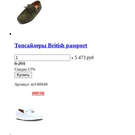
Топсайдеры British passport
5 473
руб
x
6 291
Скидка 13%
Артикул: m3-60649