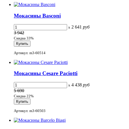
Мокасины Basconi
2 641
руб
x
3 942
Скидка 33%
Артикул: m3-60514
Мокасины Cesare Paciotti
4 438
руб
x
5 690
Скидка 22%
Артикул: m3-60503