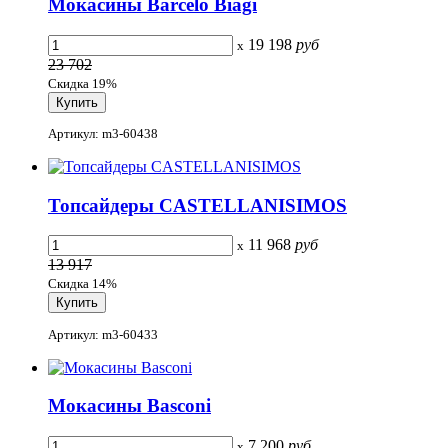
Мокасины Barcelo Biagi
19 198
руб
x
23 702
Скидка 19%
Артикул: m3-60438
Топсайдеры CASTELLANISIMOS
11 968
руб
x
13 917
Скидка 14%
Артикул: m3-60433
Мокасины Basconi
7 200
руб
x