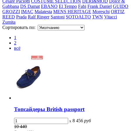
Cesare Paciotti
COSTUME SELECTION
DERI&MOD
Dolce &
Gabbana
DS Damat
EBANO
El Tempo
Fabi
Frank Daniel
GUIDO
GROZZI
IMAC
Malatesta
MENS HERITAGE
Moreschi
ORTIZ
REED
Prada
Ralf Ringer
Santoni
SOTOALTO
TWN
Vitacci
Zumita
Сортировать по:
1
2
всё
Топсайдеры British passport
8 456
руб
x
10 440