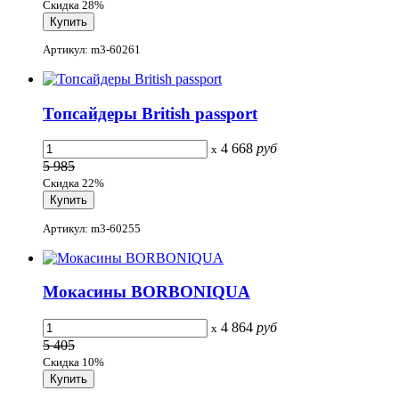
Скидка 28%
Артикул: m3-60261
Топсайдеры British passport
4 668
руб
x
5 985
Скидка 22%
Артикул: m3-60255
Мокасины BORBONIQUA
4 864
руб
x
5 405
Скидка 10%