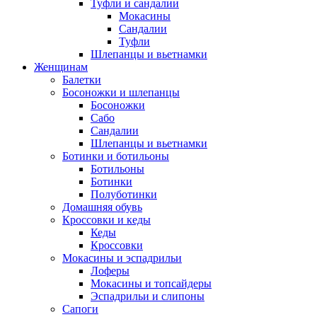
Туфли и сандалии
Мокасины
Сандалии
Туфли
Шлепанцы и вьетнамки
Женщинам
Балетки
Босоножки и шлепанцы
Босоножки
Сабо
Сандалии
Шлепанцы и вьетнамки
Ботинки и ботильоны
Ботильоны
Ботинки
Полуботинки
Домашняя обувь
Кроссовки и кеды
Кеды
Кроссовки
Мокасины и эспадрильи
Лоферы
Мокасины и топсайдеры
Эспадрильи и слипоны
Сапоги