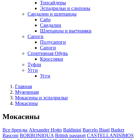
Топсайдеры
Эспадрильи и слипоны
Сандалии и шлепанцы
Сабо
Сандалии
Шлепанцы и вьетнамки
Сапоги
Полусапоги
Сапоги
Спортивная Обувь
Кроссовки
Туфли
Угги
Угги
Главная
Мужчинам
Мокасины и эспадрильи
Мокасины
Мокасины
Все бренды
Alexander Hotto
Baldinini
Barcelo Biagi
Barker
Basconi
BORBONIQUA
British passport
CASTELLANISIMOS