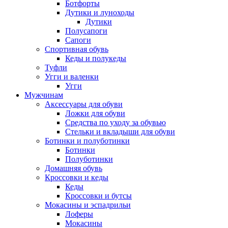
Ботфорты
Дутики и луноходы
Дутики
Полусапоги
Сапоги
Спортивная обувь
Кеды и полукеды
Туфли
Угги и валенки
Угги
Мужчинам
Аксессуары для обуви
Ложки для обуви
Средства по уходу за обувью
Стельки и вкладыши для обуви
Ботинки и полуботинки
Ботинки
Полуботинки
Домашняя обувь
Кроссовки и кеды
Кеды
Кроссовки и бутсы
Мокасины и эспадрильи
Лоферы
Мокасины