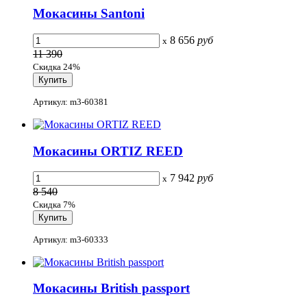
Мокасины Santoni
8 656
руб
x
11 390
Скидка 24%
Артикул: m3-60381
Мокасины ORTIZ REED
7 942
руб
x
8 540
Скидка 7%
Артикул: m3-60333
Мокасины British passport