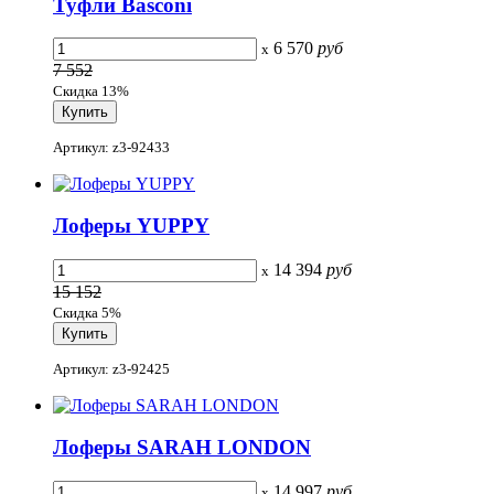
Туфли Basconi
6 570
руб
x
7 552
Скидка 13%
Артикул: z3-92433
Лоферы YUPPY
14 394
руб
x
15 152
Скидка 5%
Артикул: z3-92425
Лоферы SARAH LONDON
14 997
руб
x