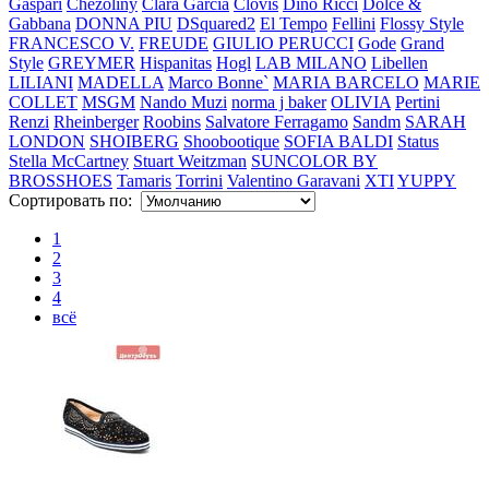
Gaspari
Chezoliny
Clara Garcia
Clovis
Dino Ricci
Dolce &
Gabbana
DONNA PIU
DSquared2
El Tempo
Fellini
Flossy Style
FRANCESCO V.
FREUDE
GIULIO PERUCCI
Gode
Grand
Style
GREYMER
Hispanitas
Hogl
LAB MILANO
Libellen
LILIANI
MADELLA
Marco Bonne`
MARIA BARCELO
MARIE
COLLET
MSGM
Nando Muzi
norma j baker
OLIVIA
Pertini
Renzi
Rheinberger
Roobins
Salvatore Ferragamo
Sandm
SARAH
LONDON
SHOIBERG
Shoobootique
SOFIA BALDI
Status
Stella McCartney
Stuart Weitzman
SUNCOLOR BY
BROSSHOES
Tamaris
Torrini
Valentino Garavani
XTI
YUPPY
Сортировать по:
1
2
3
4
всё