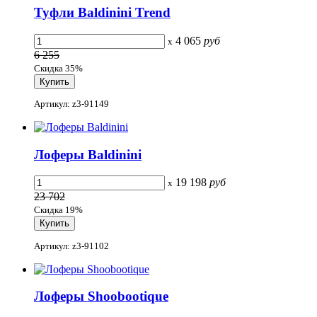
Туфли Baldinini Trend
4 065
руб
x
6 255
Скидка 35%
Артикул: z3-91149
Лоферы Baldinini
19 198
руб
x
23 702
Скидка 19%
Артикул: z3-91102
Лоферы Shoobootique