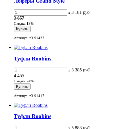
Лоферы Grand Style
3 181
руб
x
3 657
Скидка 13%
Артикул: z3-91437
Туфли Roobins
3 385
руб
x
4 455
Скидка 24%
Артикул: z3-91417
Туфли Roobins
5 883
руб
x