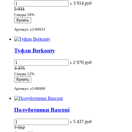
3 914
руб
x
5 931
Скидка 34%
Артикул: z3-90931
Туфли Berkonty
2 970
руб
x
3 375
Скидка 12%
Артикул: z3-90909
Полуботинки Basconi
5 437
руб
x
7 552