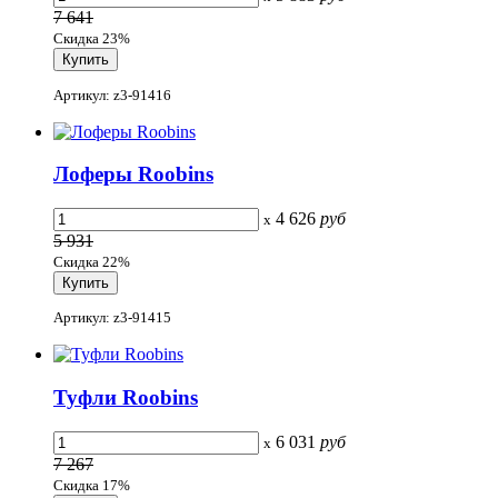
7 641
Скидка 23%
Артикул: z3-91416
Лоферы Roobins
4 626
руб
x
5 931
Скидка 22%
Артикул: z3-91415
Туфли Roobins
6 031
руб
x
7 267
Скидка 17%