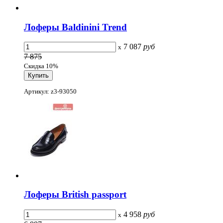
Лоферы Baldinini Trend
7 087
руб
x
7 875
Скидка 10%
Артикул: z3-93050
Лоферы British passport
4 958
руб
x