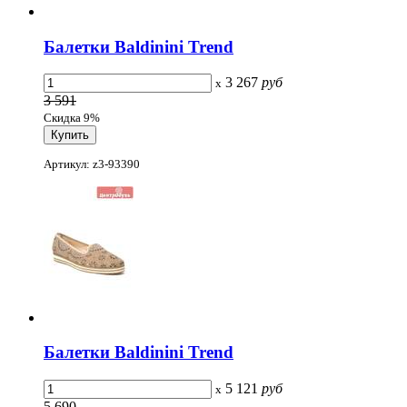
Балетки Baldinini Trend
3 267
руб
x
3 591
Скидка 9%
Артикул: z3-93390
Балетки Baldinini Trend
5 121
руб
x
5 690