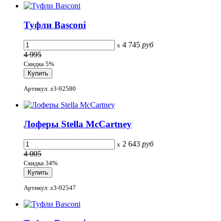
Туфли Basconi
4 745
руб
x
4 995
Скидка 5%
Артикул: z3-92580
Лоферы Stella McCartney
2 643
руб
x
4 005
Скидка 34%
Артикул: z3-92547