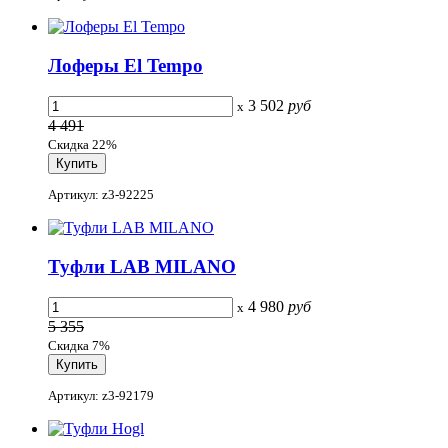
Лоферы El Tempo
3 502
руб
x
4 491
Скидка 22%
Артикул: z3-92225
Туфли LAB MILANO
4 980
руб
x
5 355
Скидка 7%
Артикул: z3-92179