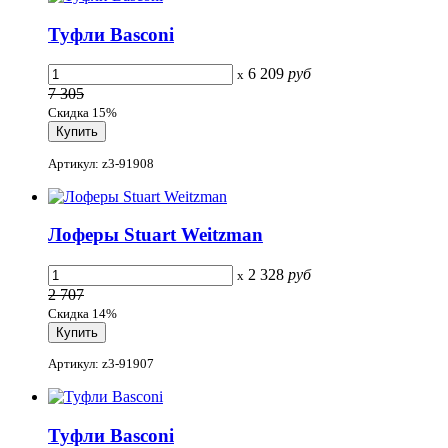
Туфли Basconi
6 209
руб
x
7 305
Скидка 15%
Артикул: z3-91908
Лоферы Stuart Weitzman
2 328
руб
x
2 707
Скидка 14%
Артикул: z3-91907
Туфли Basconi