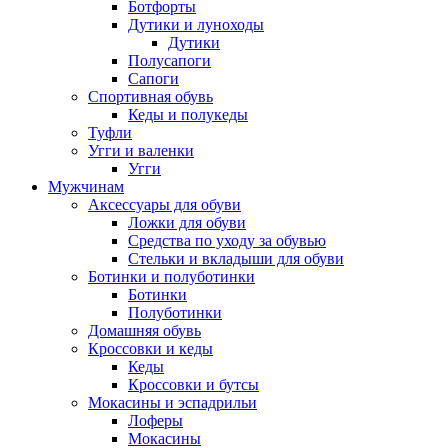
Ботфорты
Дутики и луноходы
Дутики
Полусапоги
Сапоги
Спортивная обувь
Кеды и полукеды
Туфли
Угги и валенки
Угги
Мужчинам
Аксессуары для обуви
Ложки для обуви
Средства по уходу за обувью
Стельки и вкладыши для обуви
Ботинки и полуботинки
Ботинки
Полуботинки
Домашняя обувь
Кроссовки и кеды
Кеды
Кроссовки и бутсы
Мокасины и эспадрильи
Лоферы
Мокасины