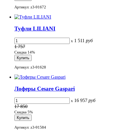
Артикул: z3-91672
Туфли LILIANI
1 511
руб
x
1 757
Скидка 14%
Артикул: z3-91628
Лоферы Cesare Gaspari
16 957
руб
x
17 850
Скидка 5%
Артикул: z3-91584