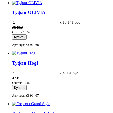
Туфли OLIVIA
18 141
руб
x
20 852
Скидка 13%
Артикул: z3-91468
Туфли Hogl
4 031
руб
x
4 581
Скидка 12%
Артикул: z3-91467