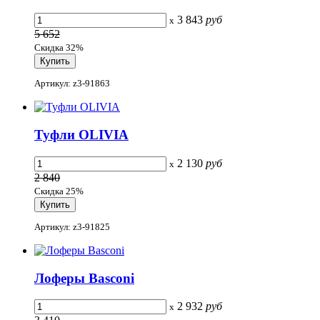
3 843
руб
x
5 652
Скидка 32%
Артикул: z3-91863
Туфли OLIVIA
2 130
руб
x
2 840
Скидка 25%
Артикул: z3-91825
Лоферы Basconi
2 932
руб
x