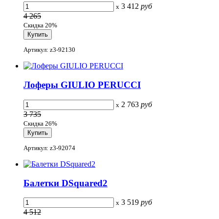
3 412
руб
x
4 265
Скидка 20%
Артикул: z3-92130
Лоферы GIULIO PERUCCI
2 763
руб
x
3 735
Скидка 26%
Артикул: z3-92074
Балетки DSquared2
3 519
руб
x
4 512