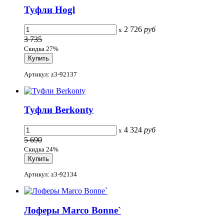
Туфли Hogl
2 726
руб
x
3 735
Скидка 27%
Артикул: z3-92137
Туфли Berkonty
4 324
руб
x
5 690
Скидка 24%
Артикул: z3-92134
Лоферы Marco Bonne`