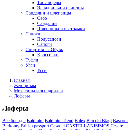
Топсайдеры
Эспадрильи и слипоны
Сандалии и шлепанцы
Сабо
Сандалии
Шлепанцы и вьетнамки
Сапоги
Полусапоги
Сапоги
Спортивная Обувь
Кроссовки
Туфли
Угги
Угги
Главная
Женщинам
Мокасины и эспадрильи
Лоферы
Лоферы
Все бренды
Baldinini
Baldinini Trend
Balex
Barcelo Biagi
Basconi
Berkonty
British passport
Casadei
CASTELLANISIMOS
Cesare