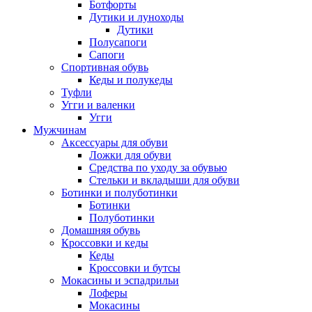
Ботфорты
Дутики и луноходы
Дутики
Полусапоги
Сапоги
Спортивная обувь
Кеды и полукеды
Туфли
Угги и валенки
Угги
Мужчинам
Аксессуары для обуви
Ложки для обуви
Средства по уходу за обувью
Стельки и вкладыши для обуви
Ботинки и полуботинки
Ботинки
Полуботинки
Домашняя обувь
Кроссовки и кеды
Кеды
Кроссовки и бутсы
Мокасины и эспадрильи
Лоферы
Мокасины