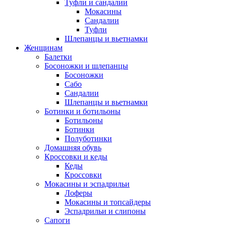
Туфли и сандалии
Мокасины
Сандалии
Туфли
Шлепанцы и вьетнамки
Женщинам
Балетки
Босоножки и шлепанцы
Босоножки
Сабо
Сандалии
Шлепанцы и вьетнамки
Ботинки и ботильоны
Ботильоны
Ботинки
Полуботинки
Домашняя обувь
Кроссовки и кеды
Кеды
Кроссовки
Мокасины и эспадрильи
Лоферы
Мокасины и топсайдеры
Эспадрильи и слипоны
Сапоги