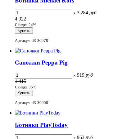
Ботинки Michael Kors
3 284
руб
x
4 322
Скидка 24%
Артикул: d3-30978
Сапожки Peppa Pig
919
руб
x
1 415
Скидка 35%
Артикул: d3-30958
Ботинки PlayToday
963
руб
x