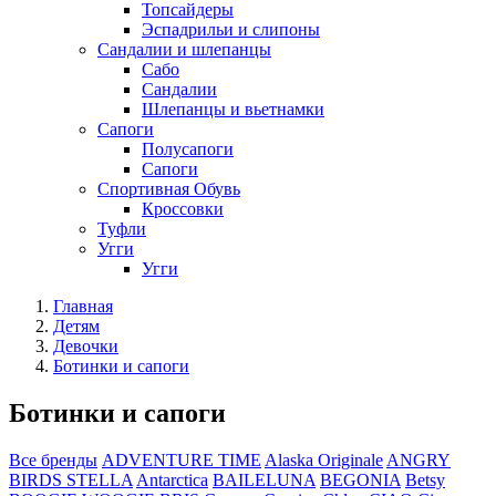
Топсайдеры
Эспадрильи и слипоны
Сандалии и шлепанцы
Сабо
Сандалии
Шлепанцы и вьетнамки
Сапоги
Полусапоги
Сапоги
Спортивная Обувь
Кроссовки
Туфли
Угги
Угги
Главная
Детям
Девочки
Ботинки и сапоги
Ботинки и сапоги
Все бренды
ADVENTURE TIME
Alaska Originale
ANGRY
BIRDS STELLA
Antarctica
BAILELUNA
BEGONIA
Betsy