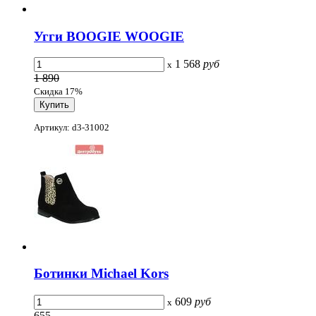
Угги BOOGIE WOOGIE
1 568
руб
x
1 890
Скидка 17%
Артикул: d3-31002
Ботинки Michael Kors
609
руб
x
655