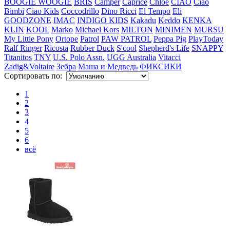
BOOGIE WOOGIE
BRIS
Camper
Caprice
Chloe
CIAO
Ciao
Bimbi
Ciao Kids
Coccodrillo
Dino Ricci
El Tempo
Eli
GOODZONE
IMAC
INDIGO KIDS
Kakadu
Keddo
KENKA
KLIN
KOOL
Marko
Michael Kors
MILTON
MINIMEN
MURSU
My Little Pony
Ortope
Patrol
PAW PATROL
Peppa Pig
PlayToday
Ralf Ringer
Ricosta
Rubber Duck
S'cool
Shepherd's Life
SNAPPY
Titanitos
TNY
U.S. Polo Assn.
UGG Australia
Vitacci
Zadig&Voltaire
Зебра
Маша и Медведь
ФИКСИКИ
Сортировать по:
1
2
3
4
5
6
всё