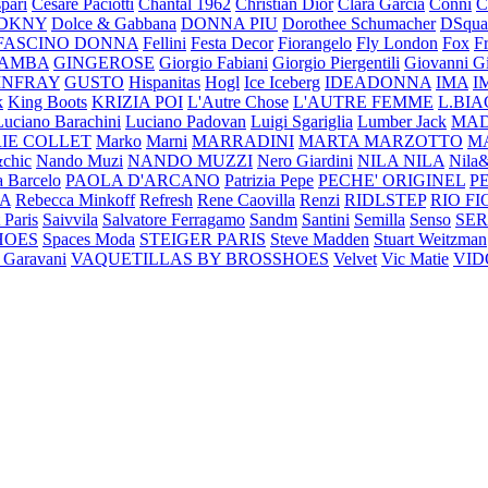
pari
Cesare Paciotti
Chantal 1962
Christian Dior
Clara Garcia
Conni
DKNY
Dolce & Gabbana
DONNA PIU
Dorothee Schumacher
DSqua
FASCINO DONNA
Fellini
Festa Decor
Fiorangelo
Fly London
Fox
F
IAMBA
GINGEROSE
Giorgio Fabiani
Giorgio Piergentili
Giovanni Gi
INFRAY
GUSTO
Hispanitas
Hogl
Ice Iceberg
IDEADONNA
IMA
I
k
King Boots
KRIZIA POI
L'Autre Chose
L'AUTRE FEMME
L.BIA
Luciano Barachini
Luciano Padovan
Luigi Sgariglia
Lumber Jack
MAD
IE COLLET
Marko
Marni
MARRADINI
MARTA MARZOTTO
M
chic
Nando Muzi
NANDO MUZZI
Nero Giardini
NILA NILA
Nila
 Barcelo
PAOLA D'ARCANO
Patrizia Pepe
PECHE' ORIGINEL
P
RA
Rebecca Minkoff
Refresh
Rene Caovilla
Renzi
RIDLSTEP
RIO FI
 Paris
Saivvila
Salvatore Ferragamo
Sandm
Santini
Semilla
Senso
SE
HOES
Spaces Moda
STEIGER PARIS
Steve Madden
Stuart Weitzman
 Garavani
VAQUETILLAS BY BROSSHOES
Velvet
Vic Matie
VID