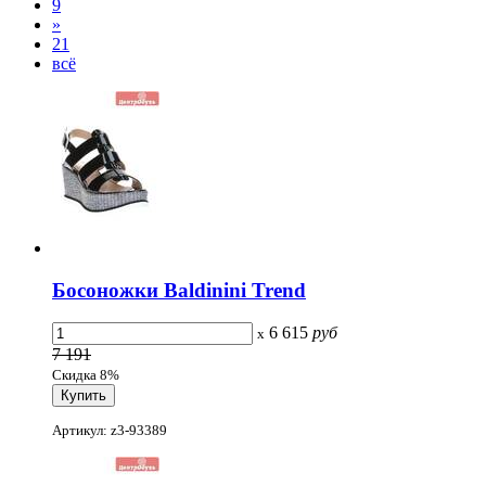
9
»
21
всё
Босоножки Baldinini Trend
6 615
руб
x
7 191
Скидка 8%
Артикул: z3-93389