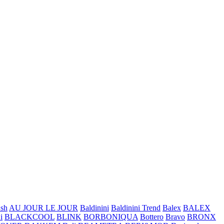
sh
AU JOUR LE JOUR
Baldinini
Baldinini Trend
Balex
BALEX
i
BLACKCOOL
BLINK
BORBONIQUA
Bottero
Bravo
BRONX