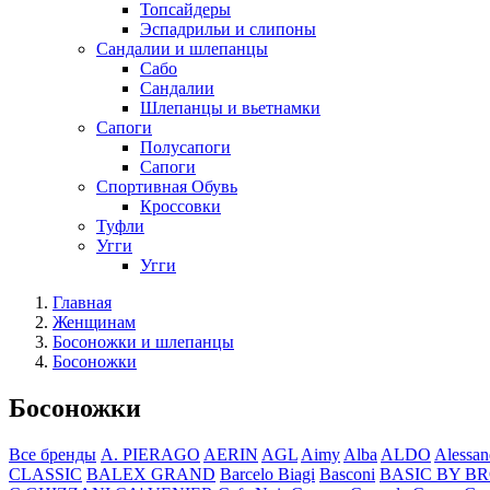
Топсайдеры
Эспадрильи и слипоны
Сандалии и шлепанцы
Сабо
Сандалии
Шлепанцы и вьетнамки
Сапоги
Полусапоги
Сапоги
Спортивная Обувь
Кроссовки
Туфли
Угги
Угги
Главная
Женщинам
Босоножки и шлепанцы
Босоножки
Босоножки
Все бренды
A. PIERAGO
AERIN
AGL
Aimy
Alba
ALDO
Alessan
CLASSIC
BALEX GRAND
Barcelo Biagi
Basconi
BASIC BY B