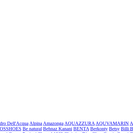
dro Dell'Acqua
Alpina
Amazonga
AQUAZZURA
AQUVAMARIN
A
ROSSHOES
Be natural
Behnaz Kanani
BENTA
Berkonty
Betsy
Billi B