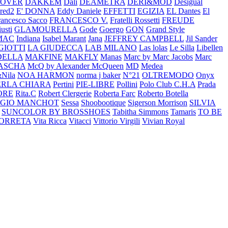
COVER
DAKKEM
Dali
DEAMETRA
DERI&MOD
Desigual
red2
E' DONNA
Eddy Daniele
EFFETTI
EGIZIA
EL Dantes
El
rancesco Sacco
FRANCESCO V.
Fratelli Rossetti
FREUDE
usti
GLAMOURELLA
Gode
Goergo
GON
Grand Style
MAC
Indiana
Isabel Marant
Jana
JEFFREY CAMPBELL
Jil Sander
GIOTTI
LA GIUDECCA
LAB MILANO
Las lolas
Le Silla
Libellen
ELLA
MAKFINE
MAKFLY
Manas
Marc by Marc Jacobs
Marc
ASCHA
McQ by Alexander McQueen
MD
Medea
&Nila
NOA HARMON
norma j baker
N°21
OLTREMODO
Onyx
ERLA CHIARA
Pertini
PIE-LIBRE
Pollini
Polo Club C.H.A
Prada
ORE
Rita.C
Robert Clergerie
Roberta Farc
Roberto Botella
RGIO MANCHOT
Sessa
Shoobootique
Sigerson Morrison
SILVIA
SUNCOLOR BY BROSSHOES
Tabitha Simmons
Tamaris
TO BE
ORRETA
Vita Ricca
Vitacci
Vittorio Virgili
Vivian Royal