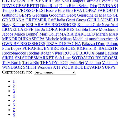
C.GHIZZANI
CA' VENIER
Cafe Noir
Camper
Carmela
Cesare Gas
DEVIS CESARETTI
Dino Ricci
Dino Ricci Select
Dior
DIVINAS
Tempo
EL'ROSSO
ELSI
Essere
Etre
Etro
EVA LOPEZ
FAR OUT
Gattinoni
GEM'S
Georgina Goodman
Geox
Gerardina di Maggio
G
GRAZIANA
GREYMER
Griff Italia
Gritti
Guess
GUILLAUME H
Navy
Kalliste
KELARA BY BROSSHOES
Kenneth Cole New Yor
LIONELLAEFFE
Liu Jo
LORA FERRES
Loriblu
Love Moschino
Jacobs
Marco Bonne`
Mari Collet
MARIA BARCELO
Marian
MAR
MENORQUINASPOPA
Michele
Milana
Modelini
moschino cheap&
OWN BY BROSSHOES
P.ZZA DI SPAGNA
Palazzo D'oro
Paloma
Pura Lopez
PURAPIEL BY BROSSHOES
R&Renzi
R. BALEST
Roccobarocco
Rochas
Roger Vivier
ROUGE BIJOUX
Saint Laurent
SIKEL
SM SHOESMARKET
Soft Line
SOTOALTO BY BROSS
Tory Burch
Tosca Blu
TRENDY TOO
Twin-Set
Valentino
Valentino
WINDSOR SMITH
Wonders
XTI
YOUR BOULEVARD
YUPPY
Сортировать по:
1
2
3
4
5
6
7
8