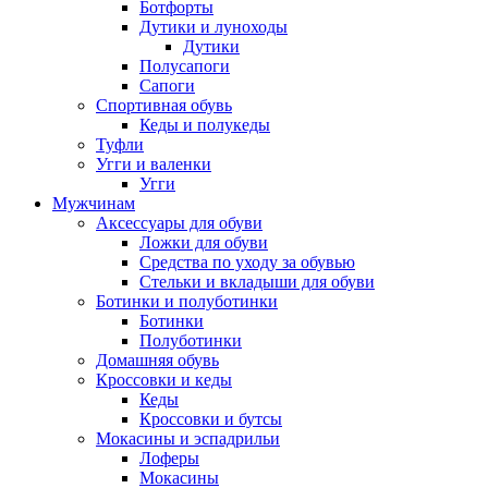
Ботфорты
Дутики и луноходы
Дутики
Полусапоги
Сапоги
Спортивная обувь
Кеды и полукеды
Туфли
Угги и валенки
Угги
Мужчинам
Аксессуары для обуви
Ложки для обуви
Средства по уходу за обувью
Стельки и вкладыши для обуви
Ботинки и полуботинки
Ботинки
Полуботинки
Домашняя обувь
Кроссовки и кеды
Кеды
Кроссовки и бутсы
Мокасины и эспадрильи
Лоферы
Мокасины