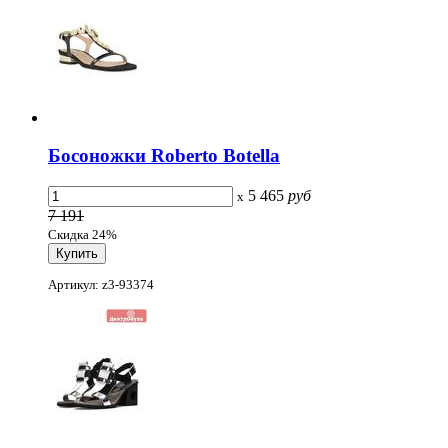
Босоножки Roberto Botella
5 465
руб
x
7 191
Скидка 24%
Артикул: z3-93374