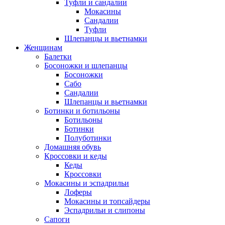
Туфли и сандалии
Мокасины
Сандалии
Туфли
Шлепанцы и вьетнамки
Женщинам
Балетки
Босоножки и шлепанцы
Босоножки
Сабо
Сандалии
Шлепанцы и вьетнамки
Ботинки и ботильоны
Ботильоны
Ботинки
Полуботинки
Домашняя обувь
Кроссовки и кеды
Кеды
Кроссовки
Мокасины и эспадрильи
Лоферы
Мокасины и топсайдеры
Эспадрильи и слипоны
Сапоги