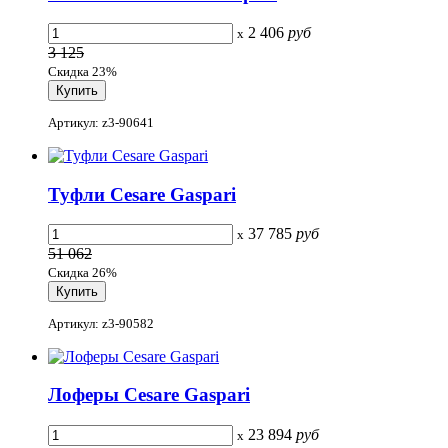
2 406
руб
x
3 125
Скидка 23%
Артикул: z3-90641
Туфли Cesare Gaspari
37 785
руб
x
51 062
Скидка 26%
Артикул: z3-90582
Лоферы Cesare Gaspari
23 894
руб
x