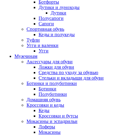
Ботфорты
Дутики и луноходы
Дутики
Полусапоги
Сапоги
Спортивная обувь
Кеды и полукеды
Туфли
Угги и валенки
Угги
Мужчинам
Аксессуары для обуви
Ложки для обуви
Средства по уходу за обувью
Стельки и вкладыши для обуви
Ботинки и полуботинки
Ботинки
Полуботинки
Домашняя обувь
Кроссовки и кеды
Кеды
Кроссовки и бутсы
Мокасины и эспадрильи
Лоферы
Мокасины