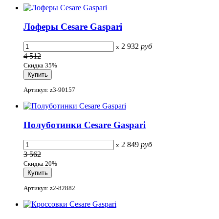
Лоферы Cesare Gaspari
2 932
руб
x
4 512
Скидка 35%
Артикул: z3-90157
Полуботинки Cesare Gaspari
2 849
руб
x
3 562
Скидка 20%
Артикул: z2-82882