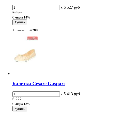
6 527
руб
x
7 590
Скидка 14%
Артикул: z3-92806
Балетки Cesare Gaspari
5 413
руб
x
6 222
Скидка 13%