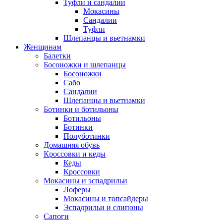
Туфли и сандалии
Мокасины
Сандалии
Туфли
Шлепанцы и вьетнамки
Женщинам
Балетки
Босоножки и шлепанцы
Босоножки
Сабо
Сандалии
Шлепанцы и вьетнамки
Ботинки и ботильоны
Ботильоны
Ботинки
Полуботинки
Домашняя обувь
Кроссовки и кеды
Кеды
Кроссовки
Мокасины и эспадрильи
Лоферы
Мокасины и топсайдеры
Эспадрильи и слипоны
Сапоги