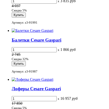
3 835
руб
x
4 037
Скидка 5%
Артикул: z3-91991
Балетки Cesare Gaspari
1 866
руб
x
2 745
Скидка 32%
Артикул: z3-91987
Лоферы Cesare Gaspari
16 957
руб
x
17 850
Скидка 5%