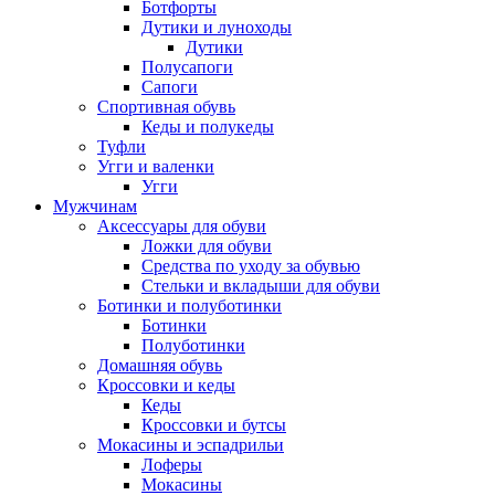
Ботфорты
Дутики и луноходы
Дутики
Полусапоги
Сапоги
Спортивная обувь
Кеды и полукеды
Туфли
Угги и валенки
Угги
Мужчинам
Аксессуары для обуви
Ложки для обуви
Средства по уходу за обувью
Стельки и вкладыши для обуви
Ботинки и полуботинки
Ботинки
Полуботинки
Домашняя обувь
Кроссовки и кеды
Кеды
Кроссовки и бутсы
Мокасины и эспадрильи
Лоферы
Мокасины