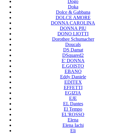
Dogo
Doka
Dolce & Gabbana
DOLCE AMORE
DONNA CAROLINA
DONNA PIU
DONO LIOTTI
Dorothee Schumacher
Doucals
DS Damat
DSquared2
E' DONNA
E.GOISTO
EBANO
Eddy Daniele
EDITEX
EFFETTI
EGIZIA
EJE
EL Dantes
El Tempo
EL'ROSSO
Elena
Elena Iachi
Eli