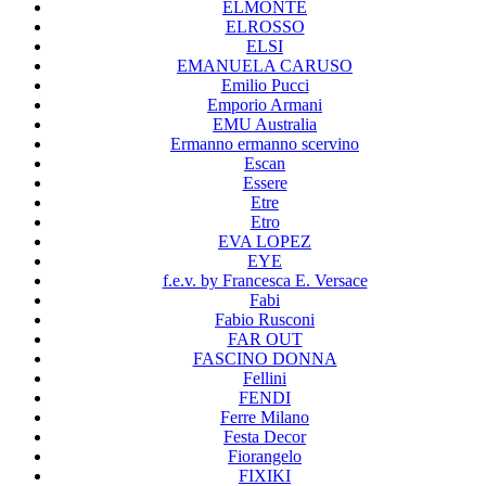
ELMONTE
ELROSSO
ELSI
EMANUELA CARUSO
Emilio Pucci
Emporio Armani
EMU Australia
Ermanno ermanno scervino
Escan
Essere
Etre
Etro
EVA LOPEZ
EYE
f.e.v. by Francesca E. Versace
Fabi
Fabio Rusconi
FAR OUT
FASCINO DONNA
Fellini
FENDI
Ferre Milano
Festa Decor
Fiorangelo
FIXIKI