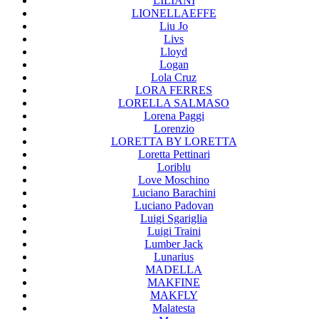
LILIANI
LIONELLAEFFE
Liu Jo
Livs
Lloyd
Logan
Lola Cruz
LORA FERRES
LORELLA SALMASO
Lorena Paggi
Lorenzio
LORETTA BY LORETTA
Loretta Pettinari
Loriblu
Love Moschino
Luciano Barachini
Luciano Padovan
Luigi Sgariglia
Luigi Traini
Lumber Jack
Lunarius
MADELLA
MAKFINE
MAKFLY
Malatesta