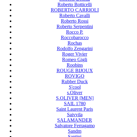
Roberto Botticelli
ROBERTO CARRIOLI
Roberto Cavalli
Roberto Rossi
Roberto Serpentini
Rocco P.
Roccobarocco
Rochas
Rodolfo Zengarini
Roger Vivier
Romeo Gigli
Roobins
ROUGE BIJOUX
ROVIGO
Rubber Duck
S'cool
s.Oliver
S.OLIVER [MEN]
SAIL 1780
Saint Laurent Paris
Saivvila
SALAMANDER
Salvatore Ferragamo
Sandm
Santini