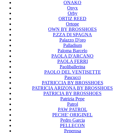
ONAKO
Onyx
Orby
ORTIZ REED
Ortope
OWN BY BROSSHOES
P.ZZA DI SPAGNA
Palazzo D'oro
Palladium
Paloma Barcelo
PAOLA D'ARCANO
PAOLA FERRI
Paoliballerina
PAOLO DEL VENTISETTE
Pascucci
PATRICCIA BY BROSSHOES
PATRICIA ARIZONA BY BROSSHOES
PATRICIA BY BROSSHOES
Patrizia Pepe
Patrol
PAW PATROL
PECHE' ORIGINEL
Pedro Garcia
PELLECON
Peperosa