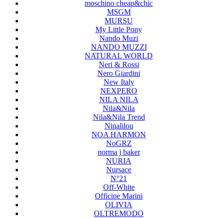
moschino cheap&chic
MSGM
MURSU
My Little Pony
Nando Muzi
NANDO MUZZI
NATURAL WORLD
Neri & Rossi
Nero Giardini
New Italy
NEXPERO
NILA NILA
Nila&Nila
Nila&Nila Trend
Ninalilou
NOA HARMON
NoGRZ
norma j baker
NURIA
Nursace
N°21
Off-White
Officine Marini
OLIVIA
OLTREMODO