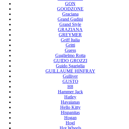
GON
GOODZONE
Graciana
Grand Gudini
Grand Style
GRAZIANA
GREYMER
Griff Italia
Gritti
Guess
Guglielmo Rotta
GUIDO GROZZI
Guido Sgariglia
GUILLAUME HINFRAY
Gulliver
GUSTO
H8
Hammer Jack
Hatley
Havaianas
Hello Kitty
Hispanitas
Hogan
Hogl
Hot Wheels