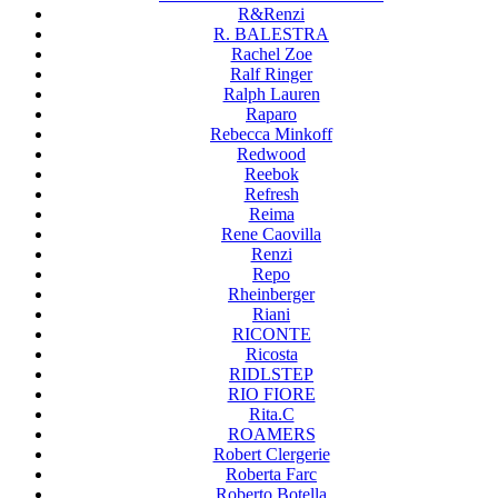
R&Renzi
R. BALESTRA
Rachel Zoe
Ralf Ringer
Ralph Lauren
Raparo
Rebecca Minkoff
Redwood
Reebok
Refresh
Reima
Rene Caovilla
Renzi
Repo
Rheinberger
Riani
RICONTE
Ricosta
RIDLSTEP
RIO FIORE
Rita.C
ROAMERS
Robert Clergerie
Roberta Farc
Roberto Botella