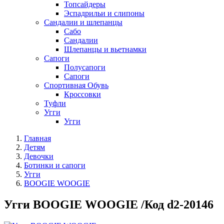
Топсайдеры
Эспадрильи и слипоны
Сандалии и шлепанцы
Сабо
Сандалии
Шлепанцы и вьетнамки
Сапоги
Полусапоги
Сапоги
Спортивная Обувь
Кроссовки
Туфли
Угги
Угги
Главная
Детям
Девочки
Ботинки и сапоги
Угги
BOOGIE WOOGIE
Угги BOOGIE WOOGIE /Код d2-20146