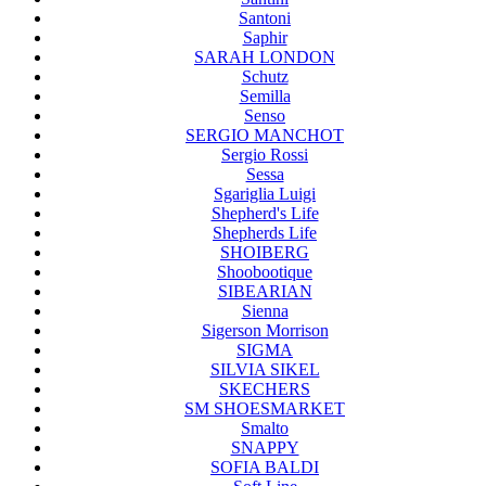
Santoni
Saphir
SARAH LONDON
Schutz
Semilla
Senso
SERGIO MANCHOT
Sergio Rossi
Sessa
Sgariglia Luigi
Shepherd's Life
Shepherds Life
SHOIBERG
Shoobootique
SIBEARIAN
Sienna
Sigerson Morrison
SIGMA
SILVIA SIKEL
SKECHERS
SM SHOESMARKET
Smalto
SNAPPY
SOFIA BALDI