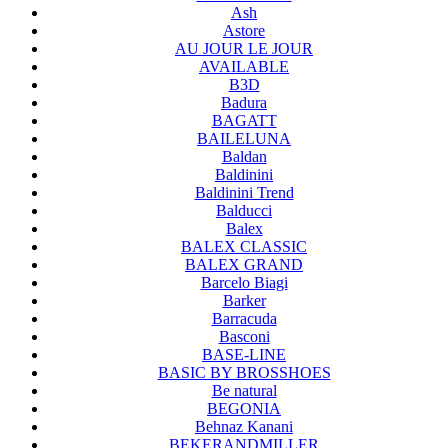
Ash
Astore
AU JOUR LE JOUR
AVAILABLE
B3D
Badura
BAGATT
BAILELUNA
Baldan
Baldinini
Baldinini Trend
Balducci
Balex
BALEX CLASSIC
BALEX GRAND
Barcelo Biagi
Barker
Barracuda
Basconi
BASE-LINE
BASIC BY BROSSHOES
Be natural
BEGONIA
Behnaz Kanani
BEKERANDMILLER