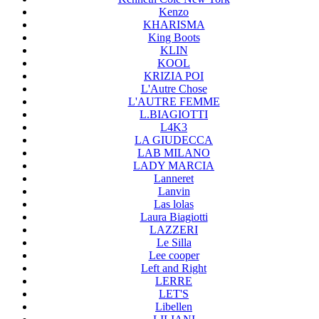
Kenzo
KHARISMA
King Boots
KLIN
KOOL
KRIZIA POI
L'Autre Chose
L'AUTRE FEMME
L.BIAGIOTTI
L4K3
LA GIUDECCA
LAB MILANO
LADY MARCIA
Lanneret
Lanvin
Las lolas
Laura Biagiotti
LAZZERI
Le Silla
Lee cooper
Left and Right
LERRE
LET'S
Libellen