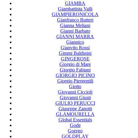
GIAMBA
Giambattista Valli
GIAMPIERONICOLA
Gianfranco Butteri
Gianna Meliani
Gianni Barbato
GIANNI MARRA
Giannico
Gianvito Rossi
Gimmi Baldinini
GINGEROSE
Giorgio di Mare
Giorgio Fabiani
GIORGIO PICINO
Giorgio Piergentili
Giotto
Giovanni Ciccioli
Giovanni Giusti
GIULIO PERUCCI
Giuseppe Zanotti
GLAMOURELLA
Global Essentials
Gode
Goergo
GOLDPLAY