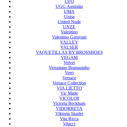
UFO
UGG Australia
UMA
Unisa
United Nude
UNZE
Valentino
Valentino Garavani
VALLEY
VALSER
VAQUETILLAS BY BROSSHOES
VEGAM
Velvet
Veronique Branquinho
Verri
Versace
Versace Collection
VIA LIETTO
Vic Matie
VICOLO8
Victoria Beckham
VIDORRETA
Viktoria Skarlet
Vita Ricca
Vitacci