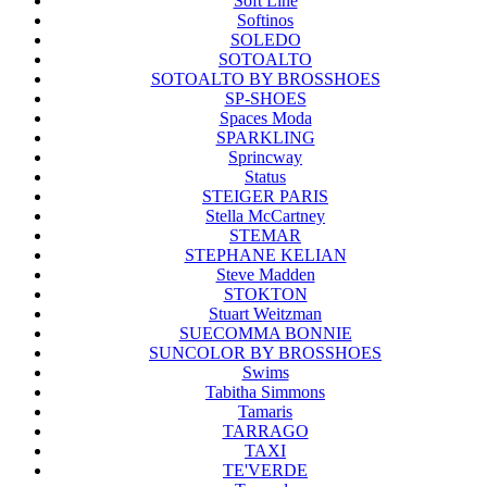
Soft Line
Softinos
SOLEDO
SOTOALTO
SOTOALTO BY BROSSHOES
SP-SHOES
Spaces Moda
SPARKLING
Sprincway
Status
STEIGER PARIS
Stella McCartney
STEMAR
STEPHANE KELIAN
Steve Madden
STOKTON
Stuart Weitzman
SUECOMMA BONNIE
SUNCOLOR BY BROSSHOES
Swims
Tabitha Simmons
Tamaris
TARRAGO
TAXI
TE'VERDE