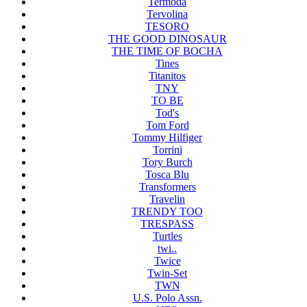
Termoda
Tervolina
TESORO
THE GOOD DINOSAUR
THE TIME OF BOCHA
Tines
Titanitos
TNY
TO BE
Tod's
Tom Ford
Tommy Hilfiger
Torrini
Tory Burch
Tosca Blu
Transformers
Travelin
TRENDY TOO
TRESPASS
Turtles
twi..
Twice
Twin-Set
TWN
U.S. Polo Assn.