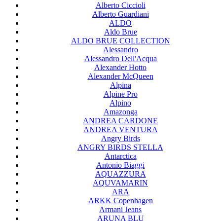
Alberto Ciccioli
Alberto Guardiani
ALDO
Aldo Brue
ALDO BRUE COLLECTION
Alessandro
Alessandro Dell'Acqua
Alexander Hotto
Alexander McQueen
Alpina
Alpine Pro
Alpino
Amazonga
ANDREA CARDONE
ANDREA VENTURA
Angry Birds
ANGRY BIRDS STELLA
Antarctica
Antonio Biaggi
AQUAZZURA
AQUVAMARIN
ARA
ARKK Copenhagen
Armani Jeans
ARUNA BLU