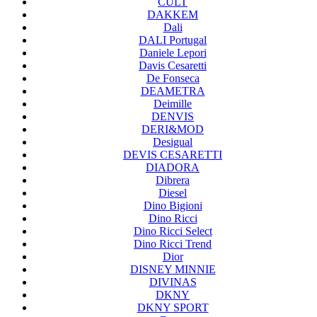
CULT
DAKKEM
Dali
DALI Portugal
Daniele Lepori
Davis Cesaretti
De Fonseca
DEAMETRA
Deimille
DENVIS
DERI&MOD
Desigual
DEVIS CESARETTI
DIADORA
Dibrera
Diesel
Dino Bigioni
Dino Ricci
Dino Ricci Select
Dino Ricci Trend
Dior
DISNEY MINNIE
DIVINAS
DKNY
DKNY SPORT