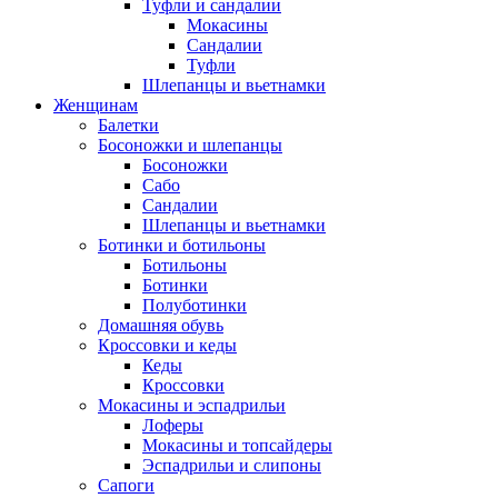
Туфли и сандалии
Мокасины
Сандалии
Туфли
Шлепанцы и вьетнамки
Женщинам
Балетки
Босоножки и шлепанцы
Босоножки
Сабо
Сандалии
Шлепанцы и вьетнамки
Ботинки и ботильоны
Ботильоны
Ботинки
Полуботинки
Домашняя обувь
Кроссовки и кеды
Кеды
Кроссовки
Мокасины и эспадрильи
Лоферы
Мокасины и топсайдеры
Эспадрильи и слипоны
Сапоги