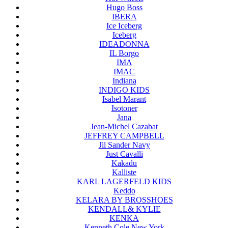
Hugo Boss
IBERA
Ice Iceberg
Iceberg
IDEADONNA
IL Borgo
IMA
IMAC
Indiana
INDIGO KIDS
Isabel Marant
Isotoner
Jana
Jean-Michel Cazabat
JEFFREY CAMPBELL
Jil Sander Navy
Just Cavalli
Kakadu
Kalliste
KARL LAGERFELD KIDS
Keddo
KELARA BY BROSSHOES
KENDALL& KYLIE
KENKA
Kenneth Cole New York