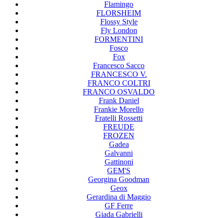
Flamingo
FLORSHEIM
Flossy Style
Fly London
FORMENTINI
Fosco
Fox
Francesco Sacco
FRANCESCO V.
FRANCO COLTRI
FRANCO OSVALDO
Frank Daniel
Frankie Morello
Fratelli Rossetti
FREUDE
FROZEN
Gadea
Galvanni
Gattinoni
GEM'S
Georgina Goodman
Geox
Gerardina di Maggio
GF Ferre
Giada Gabrielli