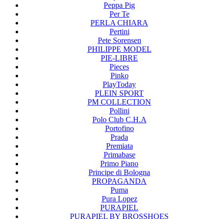
Peppa Pig
Per Te
PERLA CHIARA
Pertini
Pete Sorensen
PHILIPPE MODEL
PIE-LIBRE
Pieces
Pinko
PlayToday
PLEIN SPORT
PM COLLECTION
Pollini
Polo Club C.H.A
Portofino
Prada
Premiata
Primabase
Primo Piano
Principe di Bologna
PROPAGANDA
Puma
Pura Lopez
PURAPIEL
PURAPIEL BY BROSSHOES