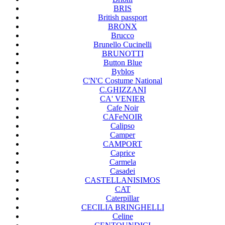
BRIS
British passport
BRONX
Brucco
Brunello Cucinelli
BRUNOTTI
Button Blue
Byblos
C'N'C Costume National
C.GHIZZANI
CA' VENIER
Cafe Noir
CAFeNOIR
Calipso
Camper
CAMPORT
Caprice
Carmela
Casadei
CASTELLANISIMOS
CAT
Caterpillar
CECILIA BRINGHELLI
Celine