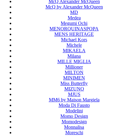
McQ Alexander McQueen
McQ by Alexander McQueen
MD
Medea
Megumi Ochi
MENORQUINASPOPA
MENS HERITAGE
Michael Kors
Michele
MIKAELA
Milana
MILLE MIGLIA
Millioner
MILTON
MINIMEN
Miss Butterfly
MIZUNO
MJUS
MM6 by Maison Margiela
Moda Di Fausto
Modelini
Momo Design
Momodesign
Monnalisa
Moreschi