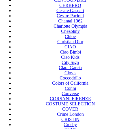
CENTOUNDICI
CERBERO
Cesare Gaspari
Cesare Paciotti
Chantal 1962
Charlotte Olympia
Chezoliny
Chloe
Christian Dior
CIAO
Ciao Bimbi
Ciao Kids
City Sign
Clara Garcia
Clovis
Coccodrillo
Colors of California
Conni
Converse
CORSANI FIRENZE
COSTUME SELECTION
COVER
Crime London
CRISTIN
Crosby