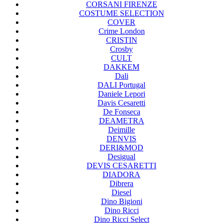
CORSANI FIRENZE
COSTUME SELECTION
COVER
Crime London
CRISTIN
Crosby
CULT
DAKKEM
Dali
DALI Portugal
Daniele Lepori
Davis Cesaretti
De Fonseca
DEAMETRA
Deimille
DENVIS
DERI&MOD
Desigual
DEVIS CESARETTI
DIADORA
Dibrera
Diesel
Dino Bigioni
Dino Ricci
Dino Ricci Select