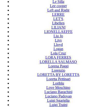
Le Silla
Lee cooper
Left and Right
LERRE
LET'S
Libellen
LILIANI
LIONELLAEFFE
Liu Jo
Livs
Lloyd
Logan
Lola Cruz
LORA FERRES
LORELLA SALMASO
Lorena Paggi
Lorenzio
LORETTA BY LORETTA
Loretta Pettinari
Loriblu
Love Moschino
Luciano Barachini
Luciano Padovan
Luigi Sgariglia
Luigi Traini