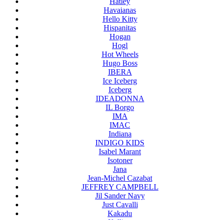
Hatley
Havaianas
Hello Kitty
Hispanitas
Hogan
Hogl
Hot Wheels
Hugo Boss
IBERA
Ice Iceberg
Iceberg
IDEADONNA
IL Borgo
IMA
IMAC
Indiana
INDIGO KIDS
Isabel Marant
Isotoner
Jana
Jean-Michel Cazabat
JEFFREY CAMPBELL
Jil Sander Navy
Just Cavalli
Kakadu