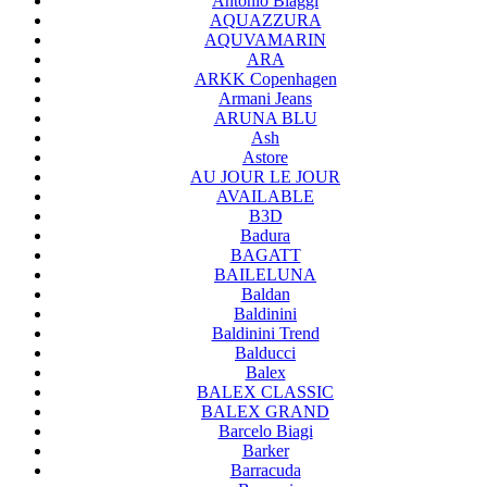
Antonio Biaggi
AQUAZZURA
AQUVAMARIN
ARA
ARKK Copenhagen
Armani Jeans
ARUNA BLU
Ash
Astore
AU JOUR LE JOUR
AVAILABLE
B3D
Badura
BAGATT
BAILELUNA
Baldan
Baldinini
Baldinini Trend
Balducci
Balex
BALEX CLASSIC
BALEX GRAND
Barcelo Biagi
Barker
Barracuda