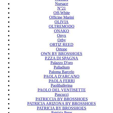
Nursace
N°21
Off-White
Officine Marini
OLIVIA
OLTREMODO
ONAKO
Onyx
Orby
ORTIZ REED
Ortope
OWN BY BROSSHOES
P.ZZA DI SPAGNA
Palazzo D'oro
Palladium
Paloma Barcelo
PAOLA D'ARCANO
PAOLA FERRI
Paoliballerina
PAOLO DEL VENTISETTE
Pascucci
PATRICCIA BY BROSSHOES
PATRICIA ARIZONA BY BROSSHOES
PATRICIA BY BROSSHOES
Patrizia Pepe