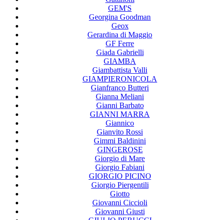
GEM'S
Georgina Goodman
Geox
Gerardina di Maggio
GF Ferre
Giada Gabrielli
GIAMBA
Giambattista Valli
GIAMPIERONICOLA
Gianfranco Butteri
Gianna Meliani
Gianni Barbato
GIANNI MARRA
Giannico
Gianvito Rossi
Gimmi Baldinini
GINGEROSE
Giorgio di Mare
Giorgio Fabiani
GIORGIO PICINO
Giorgio Piergentili
Giotto
Giovanni Ciccioli
Giovanni Giusti