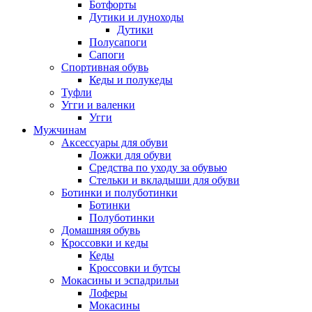
Ботфорты
Дутики и луноходы
Дутики
Полусапоги
Сапоги
Спортивная обувь
Кеды и полукеды
Туфли
Угги и валенки
Угги
Мужчинам
Аксессуары для обуви
Ложки для обуви
Средства по уходу за обувью
Стельки и вкладыши для обуви
Ботинки и полуботинки
Ботинки
Полуботинки
Домашняя обувь
Кроссовки и кеды
Кеды
Кроссовки и бутсы
Мокасины и эспадрильи
Лоферы
Мокасины