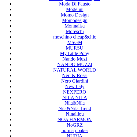
Moda Di Fausto
Modelini
Momo Design
Momodesign
Monnalisa
Moreschi
moschino cheap&chic
MSGM
MURSU
My Little Pony
Nando Muzi
NANDO MUZZI
NATURAL WORLD
Neri & Rossi
Nero Giardini
New Italy
NEXPERO
NILA NILA
Nila&Nila
Nila&Nila Trend
Ninalilou
NOA HARMON
NoGRZ
norma j baker
NURIA