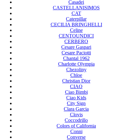
Casadei
CASTELLANISIMOS
CAT
Caterpillar
CECILIA BRINGHELLI
Celine
CENTOUNDICI
CERBERO
Cesare Gaspari
Cesare Paciotti
Chantal 1962
Charlotte Olympia
Chezoliny
Chloe
Christian Dior
CIAO
Ciao Bimbi
Ciao Kids
City Sign
Clara Garcia
Clovis
Coccodrillo
Colors of California
Conni
Converse