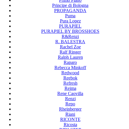
Primo Piano
Principe di Bologna
PROPAGANDA
Puma
Pura Lopez
PURAPIEL
PURAPIEL BY BROSSHOES
R&Renzi
R. BALESTRA
Rachel Zoe
Ralf Ringer
Ralph Lauren
Raparo
Rebecca Minkoff
Redwood
Reebok
Refresh
Reima
Rene Caovilla
Renzi
Repo
Rheinberger
Riani
RICONTE
Ricosta