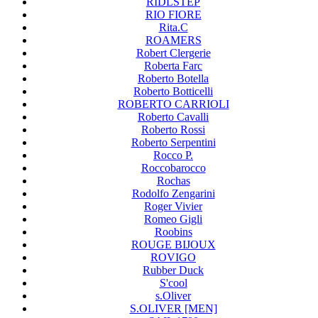
RIDLSTEP
RIO FIORE
Rita.C
ROAMERS
Robert Clergerie
Roberta Farc
Roberto Botella
Roberto Botticelli
ROBERTO CARRIOLI
Roberto Cavalli
Roberto Rossi
Roberto Serpentini
Rocco P.
Roccobarocco
Rochas
Rodolfo Zengarini
Roger Vivier
Romeo Gigli
Roobins
ROUGE BIJOUX
ROVIGO
Rubber Duck
S'cool
s.Oliver
S.OLIVER [MEN]