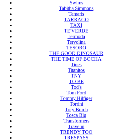
Swims
Tabitha Simmons
Tamaris
TARRAGO
TAXI
TE'VERDE
Termoda
Tervolina
TESORO
THE GOOD DINOSAUR
THE TIME OF BOCHA
Tines
Titanitos
TNY
TO BE
Tod's
Tom Ford
Tommy Hilfiger
Torrini
Tory Burch
Tosca Blu
Transformers
Travelin
TRENDY TOO
TRESPASS