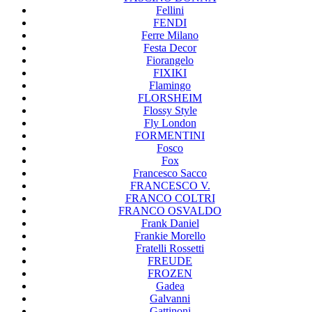
Fellini
FENDI
Ferre Milano
Festa Decor
Fiorangelo
FIXIKI
Flamingo
FLORSHEIM
Flossy Style
Fly London
FORMENTINI
Fosco
Fox
Francesco Sacco
FRANCESCO V.
FRANCO COLTRI
FRANCO OSVALDO
Frank Daniel
Frankie Morello
Fratelli Rossetti
FREUDE
FROZEN
Gadea
Galvanni
Gattinoni