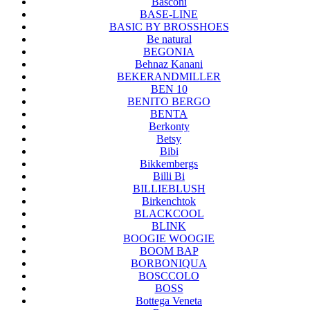
Basconi
BASE-LINE
BASIC BY BROSSHOES
Be natural
BEGONIA
Behnaz Kanani
BEKERANDMILLER
BEN 10
BENITO BERGO
BENTA
Berkonty
Betsy
Bibi
Bikkembergs
Billi Bi
BILLIEBLUSH
Birkenchtok
BLACKCOOL
BLINK
BOOGIE WOOGIE
BOOM BAP
BORBONIQUA
BOSCCOLO
BOSS
Bottega Veneta