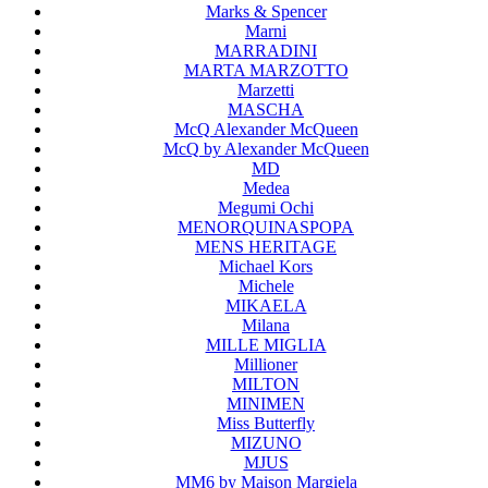
Marks & Spencer
Marni
MARRADINI
MARTA MARZOTTO
Marzetti
MASCHA
McQ Alexander McQueen
McQ by Alexander McQueen
MD
Medea
Megumi Ochi
MENORQUINASPOPA
MENS HERITAGE
Michael Kors
Michele
MIKAELA
Milana
MILLE MIGLIA
Millioner
MILTON
MINIMEN
Miss Butterfly
MIZUNO
MJUS
MM6 by Maison Margiela