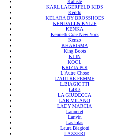
Kalliste
KARL LAGERFELD KIDS
Keddo
KELARA BY BROSSHOES
KENDALL& KYLIE
KENKA
Kenneth Cole New York
Kenzo
KHARISMA
King Boots
KLIN
KOOL
KRIZIA POI
L'Autre Chose
L'AUTRE FEMME
L.BIAGIOTTI
L4K3
LA GIUDECCA
LAB MILANO
LADY MARCIA
Lanneret
Lanvin
Las lolas
Laura Biagiotti
LAZZERI