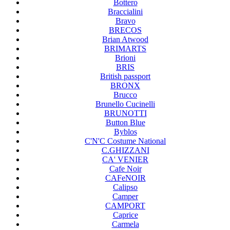
Bottero
Braccialini
Bravo
BRECOS
Brian Atwood
BRIMARTS
Brioni
BRIS
British passport
BRONX
Brucco
Brunello Cucinelli
BRUNOTTI
Button Blue
Byblos
C'N'C Costume National
C.GHIZZANI
CA' VENIER
Cafe Noir
CAFeNOIR
Calipso
Camper
CAMPORT
Caprice
Carmela