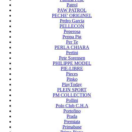
Patrol
PAW PATROL
PECHE' ORIGINEL
Pedro Garcia
PELLECON
Peperosa
Peppa Pig
Per Te
PERLA CHIARA
Pertini
Pete Sorensen
PHILIPPE MODEL
PIE-LIBRE
Pieces
Pinko
PlayToday
PLEIN SPORT
PM COLLECTION
Pollini
Polo Club C.H.A
Portofino
Prada
Premiata
Primabase