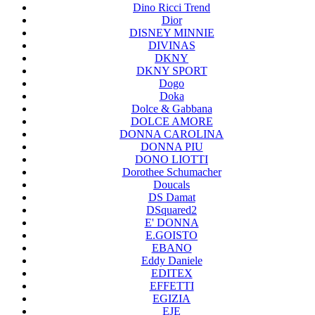
Dino Ricci Trend
Dior
DISNEY MINNIE
DIVINAS
DKNY
DKNY SPORT
Dogo
Doka
Dolce & Gabbana
DOLCE AMORE
DONNA CAROLINA
DONNA PIU
DONO LIOTTI
Dorothee Schumacher
Doucals
DS Damat
DSquared2
E' DONNA
E.GOISTO
EBANO
Eddy Daniele
EDITEX
EFFETTI
EGIZIA
EJE