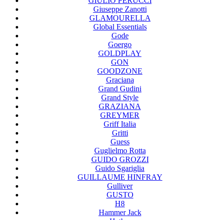
GIULIO PERUCCI
Giuseppe Zanotti
GLAMOURELLA
Global Essentials
Gode
Goergo
GOLDPLAY
GON
GOODZONE
Graciana
Grand Gudini
Grand Style
GRAZIANA
GREYMER
Griff Italia
Gritti
Guess
Guglielmo Rotta
GUIDO GROZZI
Guido Sgariglia
GUILLAUME HINFRAY
Gulliver
GUSTO
H8
Hammer Jack