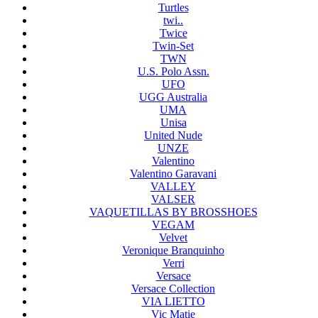
Turtles
twi..
Twice
Twin-Set
TWN
U.S. Polo Assn.
UFO
UGG Australia
UMA
Unisa
United Nude
UNZE
Valentino
Valentino Garavani
VALLEY
VALSER
VAQUETILLAS BY BROSSHOES
VEGAM
Velvet
Veronique Branquinho
Verri
Versace
Versace Collection
VIA LIETTO
Vic Matie