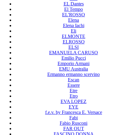
EL Dantes
El Tempo
EL'ROSSO
Elena
Elena Iachi
Eli
ELMONTE
ELROSSO
ELSI
EMANUELA CARUSO
Emilio Pucci
Emporio Armani
EMU Australia
Ermanno ermanno scervino
Escan
Essere
Etre
Etro
EVA LOPEZ
EYE
f.e.v. by Francesca E. Versace
Fabi
Fabio Rusconi
FAR OUT
FASCINO DONNA