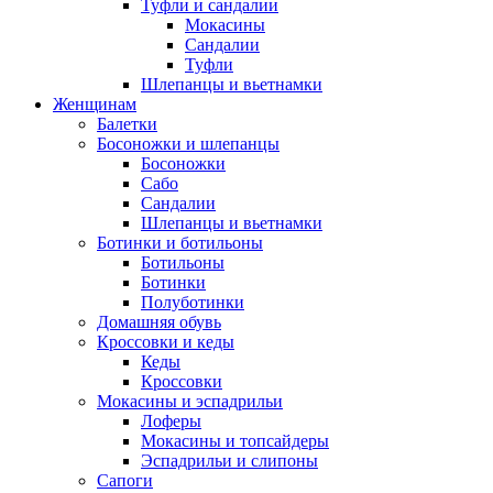
Туфли и сандалии
Мокасины
Сандалии
Туфли
Шлепанцы и вьетнамки
Женщинам
Балетки
Босоножки и шлепанцы
Босоножки
Сабо
Сандалии
Шлепанцы и вьетнамки
Ботинки и ботильоны
Ботильоны
Ботинки
Полуботинки
Домашняя обувь
Кроссовки и кеды
Кеды
Кроссовки
Мокасины и эспадрильи
Лоферы
Мокасины и топсайдеры
Эспадрильи и слипоны
Сапоги