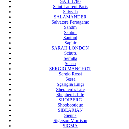
SAIL 1780
Saint Laurent Paris
Saivvila
SALAMANDER
Salvatore Ferragamo
Sandm
Santini
Santoni
Saphir
SARAH LONDON
Schutz
Semilla
Senso
SERGIO MANCHOT
Sergio Rossi
Sessa
Sgariglia Luigi
Shepherd's Life
Shepherds Life
SHOIBERG
Shoobootique
SIBEARIAN
Sienna
Sigerson Morrison
SIGMA