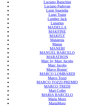
Luciano Barachini
Luciano Padovan
Luigi Sgariglia
Luigi Traini
Lumber Jack
Lunarius
MADELLA
MAKFINE
MAKFLY
Malatesta
Manas
MANEBI
MANUEL BARCELO
MARATHON
Marc by Marc Jacobs
Marc Jacobs
Marco Bonne`
MARCO LOMBARDI
Marco Tozzi
MARCO TOZZI PREMIO
MARCO TREDI
Mari Collet
MARIA BARCELO
Maria Moro
MariaMoro