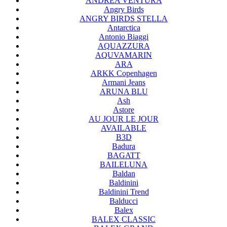
ANDREA VENTURA
Angry Birds
ANGRY BIRDS STELLA
Antarctica
Antonio Biaggi
AQUAZZURA
AQUVAMARIN
ARA
ARKK Copenhagen
Armani Jeans
ARUNA BLU
Ash
Astore
AU JOUR LE JOUR
AVAILABLE
B3D
Badura
BAGATT
BAILELUNA
Baldan
Baldinini
Baldinini Trend
Balducci
Balex
BALEX CLASSIC