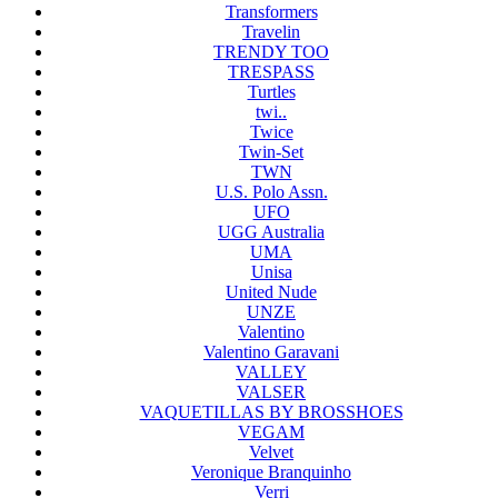
Transformers
Travelin
TRENDY TOO
TRESPASS
Turtles
twi..
Twice
Twin-Set
TWN
U.S. Polo Assn.
UFO
UGG Australia
UMA
Unisa
United Nude
UNZE
Valentino
Valentino Garavani
VALLEY
VALSER
VAQUETILLAS BY BROSSHOES
VEGAM
Velvet
Veronique Branquinho
Verri