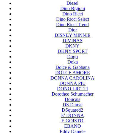
Diesel
Dino Bigioni
Dino Ricci
Dino Ricci Select
Dino Ricci Trend
Dior
DISNEY MINNIE
DIVINAS
DKNY
DKNY SPORT
Dogo
Doka
Dolce & Gabbana
DOLCE AMORE
DONNA CAROLINA
DONNA PIU
DONO LIOTTI
Dorothee Schumacher
Doucals
DS Damat
DSquared2
E' DONNA
E.GOISTO
EBANO
Eddy Daniele