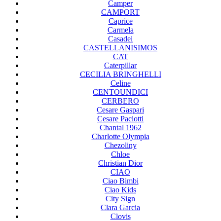
Camper
CAMPORT
Caprice
Carmela
Casadei
CASTELLANISIMOS
CAT
Caterpillar
CECILIA BRINGHELLI
Celine
CENTOUNDICI
CERBERO
Cesare Gaspari
Cesare Paciotti
Chantal 1962
Charlotte Olympia
Chezoliny
Chloe
Christian Dior
CIAO
Ciao Bimbi
Ciao Kids
City Sign
Clara Garcia
Clovis