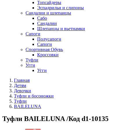
Топсайдеры
Эспадрильи и слипоны
Сандалии и шлепанцы
Сабо
Сандалии
Шлепанцы и вьетнамки
Сапоги
Полусапоги
Сапоги
Спортивная Обувь
Кроссовки
Туфли
Угги
Угги
Главная
Детям
Девочки
Туфли и босоножки
Туфли
BAILELUNA
Туфли BAILELUNA /Код d1-10135