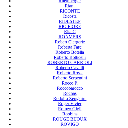
Rheinberger
Riani
RICONTE
Ricosta
RIDLSTEP
RIO FIORE
Rita.C
ROAMERS
Robert Clergerie
Roberta Farc
Roberto Botella
Roberto Botticelli
ROBERTO CARRIOLI
Roberto Cavalli
Roberto Rossi
Roberto Serpentini
Rocco P.
Roccobarocco
Rochas
Rodolfo Zengarini
Roger Vivier
Romeo Gigli
Roobins
ROUGE BIJOUX
ROVIGO