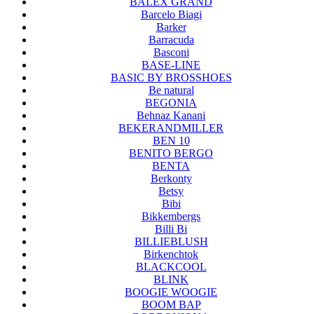
BALEX GRAND
Barcelo Biagi
Barker
Barracuda
Basconi
BASE-LINE
BASIC BY BROSSHOES
Be natural
BEGONIA
Behnaz Kanani
BEKERANDMILLER
BEN 10
BENITO BERGO
BENTA
Berkonty
Betsy
Bibi
Bikkembergs
Billi Bi
BILLIEBLUSH
Birkenchtok
BLACKCOOL
BLINK
BOOGIE WOOGIE
BOOM BAP