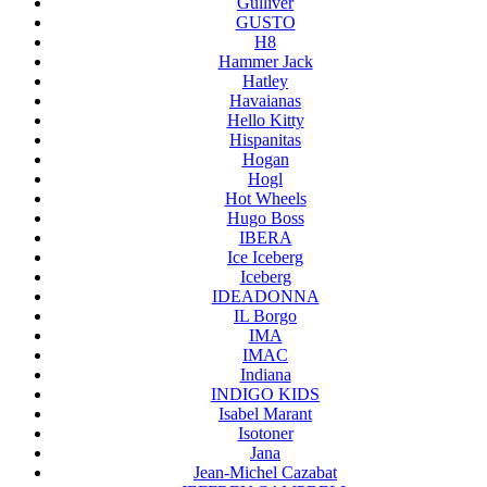
Gulliver
GUSTO
H8
Hammer Jack
Hatley
Havaianas
Hello Kitty
Hispanitas
Hogan
Hogl
Hot Wheels
Hugo Boss
IBERA
Ice Iceberg
Iceberg
IDEADONNA
IL Borgo
IMA
IMAC
Indiana
INDIGO KIDS
Isabel Marant
Isotoner
Jana
Jean-Michel Cazabat