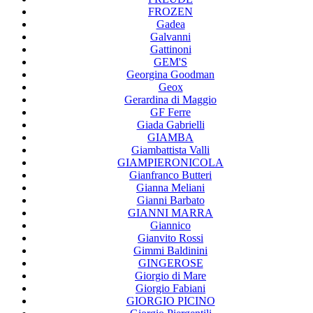
FROZEN
Gadea
Galvanni
Gattinoni
GEM'S
Georgina Goodman
Geox
Gerardina di Maggio
GF Ferre
Giada Gabrielli
GIAMBA
Giambattista Valli
GIAMPIERONICOLA
Gianfranco Butteri
Gianna Meliani
Gianni Barbato
GIANNI MARRA
Giannico
Gianvito Rossi
Gimmi Baldinini
GINGEROSE
Giorgio di Mare
Giorgio Fabiani
GIORGIO PICINO