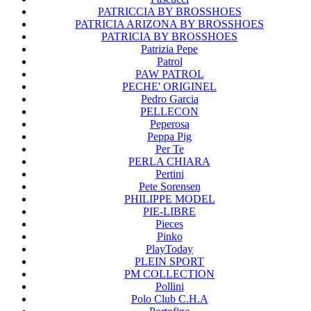
PATRICCIA BY BROSSHOES
PATRICIA ARIZONA BY BROSSHOES
PATRICIA BY BROSSHOES
Patrizia Pepe
Patrol
PAW PATROL
PECHE' ORIGINEL
Pedro Garcia
PELLECON
Peperosa
Peppa Pig
Per Te
PERLA CHIARA
Pertini
Pete Sorensen
PHILIPPE MODEL
PIE-LIBRE
Pieces
Pinko
PlayToday
PLEIN SPORT
PM COLLECTION
Pollini
Polo Club C.H.A