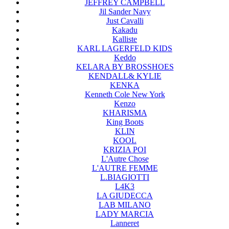
JEFFREY CAMPBELL
Jil Sander Navy
Just Cavalli
Kakadu
Kalliste
KARL LAGERFELD KIDS
Keddo
KELARA BY BROSSHOES
KENDALL& KYLIE
KENKA
Kenneth Cole New York
Kenzo
KHARISMA
King Boots
KLIN
KOOL
KRIZIA POI
L'Autre Chose
L'AUTRE FEMME
L.BIAGIOTTI
L4K3
LA GIUDECCA
LAB MILANO
LADY MARCIA
Lanneret