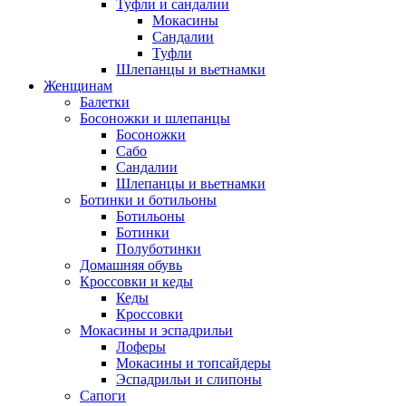
Туфли и сандалии
Мокасины
Сандалии
Туфли
Шлепанцы и вьетнамки
Женщинам
Балетки
Босоножки и шлепанцы
Босоножки
Сабо
Сандалии
Шлепанцы и вьетнамки
Ботинки и ботильоны
Ботильоны
Ботинки
Полуботинки
Домашняя обувь
Кроссовки и кеды
Кеды
Кроссовки
Мокасины и эспадрильи
Лоферы
Мокасины и топсайдеры
Эспадрильи и слипоны
Сапоги