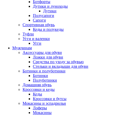
Ботфорты
Дутики и луноходы
Дутики
Полусапоги
Сапоги
Спортивная обувь
Кеды и полукеды
Туфли
Угги и валенки
Угги
Мужчинам
Аксессуары для обуви
Ложки для обуви
Средства по уходу за обувью
Стельки и вкладыши для обуви
Ботинки и полуботинки
Ботинки
Полуботинки
Домашняя обувь
Кроссовки и кеды
Кеды
Кроссовки и бутсы
Мокасины и эспадрильи
Лоферы
Мокасины