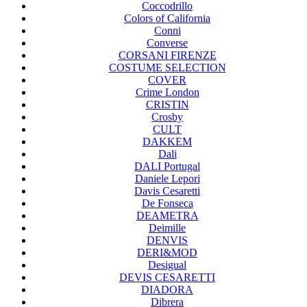
Coccodrillo
Colors of California
Conni
Converse
CORSANI FIRENZE
COSTUME SELECTION
COVER
Crime London
CRISTIN
Crosby
CULT
DAKKEM
Dali
DALI Portugal
Daniele Lepori
Davis Cesaretti
De Fonseca
DEAMETRA
Deimille
DENVIS
DERI&MOD
Desigual
DEVIS CESARETTI
DIADORA
Dibrera