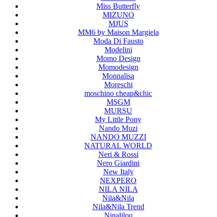
Miss Butterfly
MIZUNO
MJUS
MM6 by Maison Margiela
Moda Di Fausto
Modelini
Momo Design
Momodesign
Monnalisa
Moreschi
moschino cheap&chic
MSGM
MURSU
My Little Pony
Nando Muzi
NANDO MUZZI
NATURAL WORLD
Neri & Rossi
Nero Giardini
New Italy
NEXPERO
NILA NILA
Nila&Nila
Nila&Nila Trend
Ninalilou