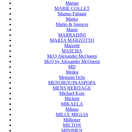
Marian
MARIE COLLET
Marino Fabiani
Marko
Marks & Spencer
Marni
MARRADINI
MARTA MARZOTTO
Marzetti
MASCHA
McQ Alexander McQueen
McQ by Alexander McQueen
MD
Medea
Megumi Ochi
MENORQUINASPOPA
MENS HERITAGE
Michael Kors
Michele
MIKAELA
Milana
MILLE MIGLIA
Millioner
MILTON
MINIMEN