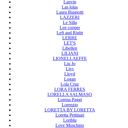
Lanvin
Las lolas
Laura Biagiotti
LAZZERI
Le Silla
Lee cooper
Left and Right
LERRE
LET'S
Libellen
LILIANI
LIONELLAEFFE
Liu Jo
Livs
Lloyd
Logan
Lola Cruz
LORA FERRES
LORELLA SALMASO
Lorena Paggi
Lorenzio
LORETTA BY LORETTA
Loretta Pettinari
Loriblu
Love Moschino