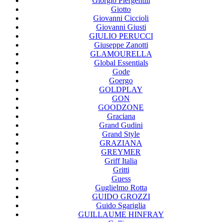
Giorgio Piergentili
Giotto
Giovanni Ciccioli
Giovanni Giusti
GIULIO PERUCCI
Giuseppe Zanotti
GLAMOURELLA
Global Essentials
Gode
Goergo
GOLDPLAY
GON
GOODZONE
Graciana
Grand Gudini
Grand Style
GRAZIANA
GREYMER
Griff Italia
Gritti
Guess
Guglielmo Rotta
GUIDO GROZZI
Guido Sgariglia
GUILLAUME HINFRAY