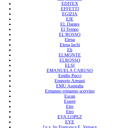
EDITEX
EFFETTI
EGIZIA
EJE
EL Dantes
El Tempo
EL'ROSSO
Elena
Elena Iachi
Eli
ELMONTE
ELROSSO
ELSI
EMANUELA CARUSO
Emilio Pucci
Emporio Armani
EMU Australia
Ermanno ermanno scervino
Escan
Essere
Etre
Etro
EVA LOPEZ
EYE
f.e.v. by Francesca E. Versace