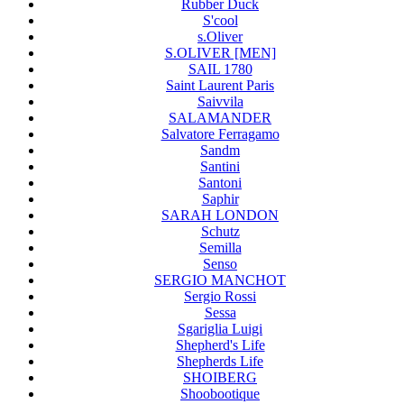
Rubber Duck
S'cool
s.Oliver
S.OLIVER [MEN]
SAIL 1780
Saint Laurent Paris
Saivvila
SALAMANDER
Salvatore Ferragamo
Sandm
Santini
Santoni
Saphir
SARAH LONDON
Schutz
Semilla
Senso
SERGIO MANCHOT
Sergio Rossi
Sessa
Sgariglia Luigi
Shepherd's Life
Shepherds Life
SHOIBERG
Shoobootique