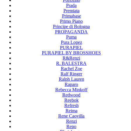
Portofino
Prada
Premiata
Primabase
Primo Piano
Principe di Bologna
PROPAGANDA
Puma
Pura Lopez
PURAPIEL
PURAPIEL BY BROSSHOES
R&Renzi
R. BALESTRA
Rachel Zoe
Ralf Ringer
Ralph Lauren
Raparo
Rebecca Minkoff
Redwood
Reebok
Refresh
Reima
Rene Caovilla
Renzi
Repo