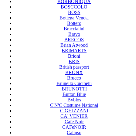
BORBONIQUA
BOSCCOLO
BOSS
Bottega Veneta
Bottero
Braccialini
Bravo
BRECOS
Brian Atwood
BRIMARTS
Brioni
BRIS
British passport
BRONX
Brucco
Brunello Cucinelli
BRUNOTTI
Button Blue
Byblos
C'N'C Costume National
C.GHIZZANI
CA' VENIER
Cafe Noir
CAFeNOIR
Calipso