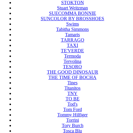
STOKTON
Stuart Weitzman
SUECOMMA BONNIE
SUNCOLOR BY BROSSHOES
Swims
Tabitha Simmons
Tamaris
TARRAGO
TAXI
TE'VERDE
Termoda
Tervolina
TESORO
THE GOOD DINOSAUR
THE TIME OF BOCHA
Tines
Titanitos
TNY
TO BE
Tod's
Tom Ford
Tommy Hilfiger
Torrini
Tory Burch
Tosca Blu