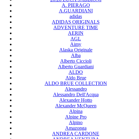
A. PIERAGO
A.GUARDIANI
adidas
ADIDAS ORIGINALS
ADVENTURE TIME
AERIN
AGL
Aimy
Alaska Originale
Alba
Alberto Ciccioli
Alberto Guardiani
ALDO
Aldo Brue
ALDO BRUE COLLECTION
Alessandro
Alessandro Dell'Acqua
Alexander Hotto
Alexander McQueen
Alpina
Alpine Pro
Alpino
Amazonga
ANDREA CARDONE