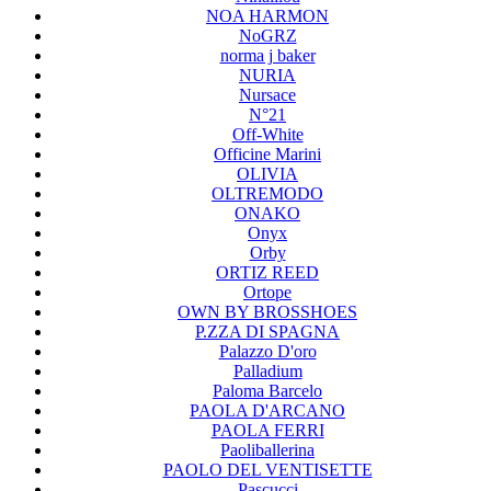
NOA HARMON
NoGRZ
norma j baker
NURIA
Nursace
N°21
Off-White
Officine Marini
OLIVIA
OLTREMODO
ONAKO
Onyx
Orby
ORTIZ REED
Ortope
OWN BY BROSSHOES
P.ZZA DI SPAGNA
Palazzo D'oro
Palladium
Paloma Barcelo
PAOLA D'ARCANO
PAOLA FERRI
Paoliballerina
PAOLO DEL VENTISETTE
Pascucci