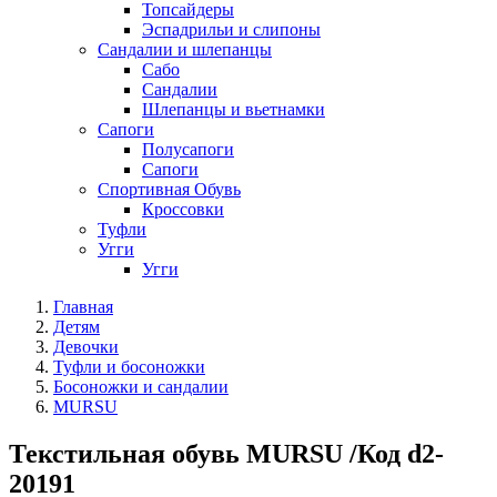
Топсайдеры
Эспадрильи и слипоны
Сандалии и шлепанцы
Сабо
Сандалии
Шлепанцы и вьетнамки
Сапоги
Полусапоги
Сапоги
Спортивная Обувь
Кроссовки
Туфли
Угги
Угги
Главная
Детям
Девочки
Туфли и босоножки
Босоножки и сандалии
MURSU
Текстильная обувь MURSU /Код d2-
20191