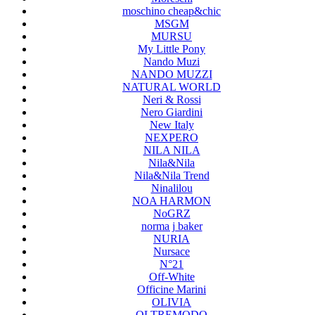
moschino cheap&chic
MSGM
MURSU
My Little Pony
Nando Muzi
NANDO MUZZI
NATURAL WORLD
Neri & Rossi
Nero Giardini
New Italy
NEXPERO
NILA NILA
Nila&Nila
Nila&Nila Trend
Ninalilou
NOA HARMON
NoGRZ
norma j baker
NURIA
Nursace
N°21
Off-White
Officine Marini
OLIVIA
OLTREMODO