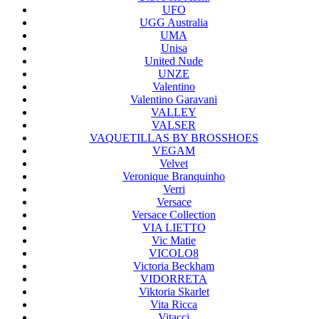
UFO
UGG Australia
UMA
Unisa
United Nude
UNZE
Valentino
Valentino Garavani
VALLEY
VALSER
VAQUETILLAS BY BROSSHOES
VEGAM
Velvet
Veronique Branquinho
Verri
Versace
Versace Collection
VIA LIETTO
Vic Matie
VICOLO8
Victoria Beckham
VIDORRETA
Viktoria Skarlet
Vita Ricca
Vitacci