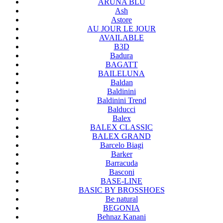
ARUNA BLU
Ash
Astore
AU JOUR LE JOUR
AVAILABLE
B3D
Badura
BAGATT
BAILELUNA
Baldan
Baldinini
Baldinini Trend
Balducci
Balex
BALEX CLASSIC
BALEX GRAND
Barcelo Biagi
Barker
Barracuda
Basconi
BASE-LINE
BASIC BY BROSSHOES
Be natural
BEGONIA
Behnaz Kanani