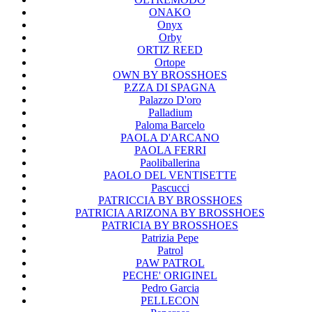
ONAKO
Onyx
Orby
ORTIZ REED
Ortope
OWN BY BROSSHOES
P.ZZA DI SPAGNA
Palazzo D'oro
Palladium
Paloma Barcelo
PAOLA D'ARCANO
PAOLA FERRI
Paoliballerina
PAOLO DEL VENTISETTE
Pascucci
PATRICCIA BY BROSSHOES
PATRICIA ARIZONA BY BROSSHOES
PATRICIA BY BROSSHOES
Patrizia Pepe
Patrol
PAW PATROL
PECHE' ORIGINEL
Pedro Garcia
PELLECON