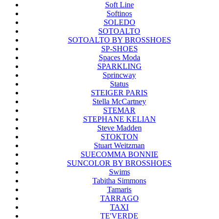
Soft Line
Softinos
SOLEDO
SOTOALTO
SOTOALTO BY BROSSHOES
SP-SHOES
Spaces Moda
SPARKLING
Sprincway
Status
STEIGER PARIS
Stella McCartney
STEMAR
STEPHANE KELIAN
Steve Madden
STOKTON
Stuart Weitzman
SUECOMMA BONNIE
SUNCOLOR BY BROSSHOES
Swims
Tabitha Simmons
Tamaris
TARRAGO
TAXI
TE'VERDE