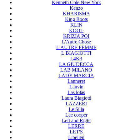
Kenneth Cole New York
Kenzo
KHARISMA
King Boots
KLIN
KOOL
KRIZIA POI
L'Autre Chose
L'AUTRE FEMME
L.BIAGIOTTI
L4K3
LA GIUDECCA
LAB MILANO
LADY MARCIA
Lanneret
Lanvin
Las lolas
Laura Biagiotti
LAZZERI
Le Silla
Lee cooper
Left and Right
LERRE
LET'S
Libellen