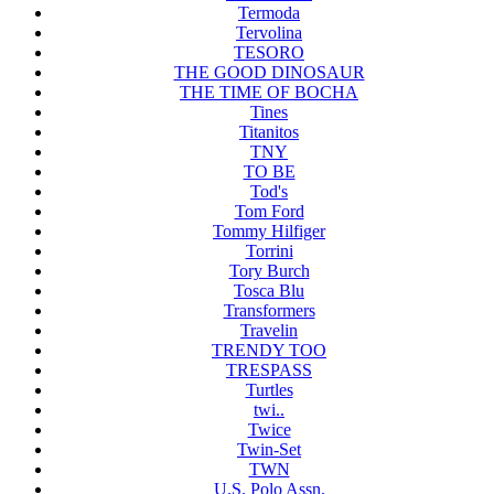
Termoda
Tervolina
TESORO
THE GOOD DINOSAUR
THE TIME OF BOCHA
Tines
Titanitos
TNY
TO BE
Tod's
Tom Ford
Tommy Hilfiger
Torrini
Tory Burch
Tosca Blu
Transformers
Travelin
TRENDY TOO
TRESPASS
Turtles
twi..
Twice
Twin-Set
TWN
U.S. Polo Assn.