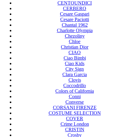
CENTOUNDICI
CERBERO
Cesare Gaspari
Cesare Paciotti
Chantal 1962
Charlotte Olympia
Chezoliny
Chloe
Christian Dior
CIAO
Ciao Bimbi
Ciao Kids
City Sign
Clara Garcia
Clovis
Coccodrillo
Colors of California
Conni
Converse
CORSANI FIRENZE
COSTUME SELECTION
COVER
Crime London
CRISTIN
Crosby