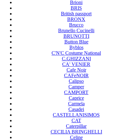
Brioni
BRIS
British passport
BRONX
Brucco
Brunello Cucinelli
BRUNOTTI
Button Blue
Byblos
C'N'C Costume National
C.GHIZZANI
CA' VENIER
Cafe Noir
CAFeNOIR
Calipso
Camper
CAMPORT
Caprice
Carmela
Casadei
CASTELLANISIMOS
CAT
Caterpillar
CECILIA BRINGHELLI
Celine