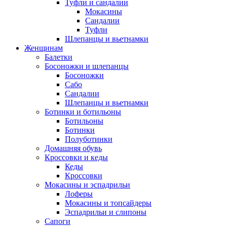
Туфли и сандалии
Мокасины
Сандалии
Туфли
Шлепанцы и вьетнамки
Женщинам
Балетки
Босоножки и шлепанцы
Босоножки
Сабо
Сандалии
Шлепанцы и вьетнамки
Ботинки и ботильоны
Ботильоны
Ботинки
Полуботинки
Домашняя обувь
Кроссовки и кеды
Кеды
Кроссовки
Мокасины и эспадрильи
Лоферы
Мокасины и топсайдеры
Эспадрильи и слипоны
Сапоги