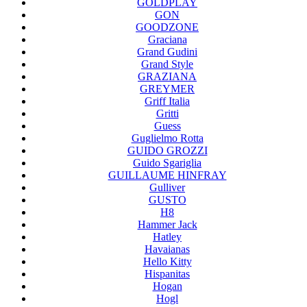
GOLDPLAY
GON
GOODZONE
Graciana
Grand Gudini
Grand Style
GRAZIANA
GREYMER
Griff Italia
Gritti
Guess
Guglielmo Rotta
GUIDO GROZZI
Guido Sgariglia
GUILLAUME HINFRAY
Gulliver
GUSTO
H8
Hammer Jack
Hatley
Havaianas
Hello Kitty
Hispanitas
Hogan
Hogl