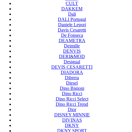
CULT
DAKKEM
Dali
DALI Portugal
Daniele Lepori
Davis Cesaretti
De Fonseca
DEAMETRA
Deimille
DENVIS
DERI&MOD
Desigual
DEVIS CESARETTI
DIADORA
Dibrera
Diesel
Dino Bigioni
Dino Ricci
Dino Ricci Select
Dino Ricci Trend
Dior
DISNEY MINNIE
DIVINAS
DKNY
DKNY SPORT