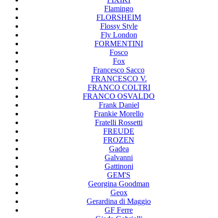
Flamingo
FLORSHEIM
Flossy Style
Fly London
FORMENTINI
Fosco
Fox
Francesco Sacco
FRANCESCO V.
FRANCO COLTRI
FRANCO OSVALDO
Frank Daniel
Frankie Morello
Fratelli Rossetti
FREUDE
FROZEN
Gadea
Galvanni
Gattinoni
GEM'S
Georgina Goodman
Geox
Gerardina di Maggio
GF Ferre