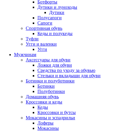
Ботфорты
Дутики и луноходы
Дутики
Полусапоги
Сапоги
Спортивная обувь
Кеды и полукеды
Туфли
Угги и валенки
Угги
Мужчинам
Аксессуары для обуви
Ложки для обуви
Средства по уходу за обувью
Стельки и вкладыши для обуви
Ботинки и полуботинки
Ботинки
Полуботинки
Домашняя обувь
Кроссовки и кеды
Кеды
Кроссовки и бутсы
Мокасины и эспадрильи
Лоферы
Мокасины