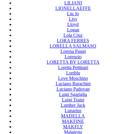
LILIANI
LIONELLAEFFE
Liu Jo
Livs
Lloyd
Logan
Lola Cruz
LORA FERRES
LORELLA SALMASO
Lorena Paggi
Lorenzio
LORETTA BY LORETTA
Loretta Pettinari
Loriblu
Love Moschino
Luciano Barachini
Luciano Padovan
Luigi Sgariglia
Luigi Traini
Lumber Jack
Lunarius
MADELLA
MAKFINE
MAKFLY
Malatesta