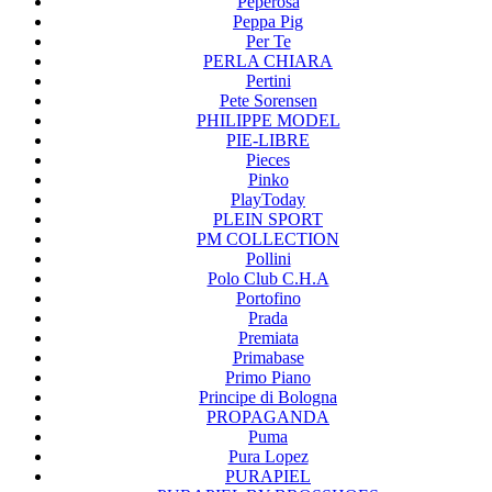
Peperosa
Peppa Pig
Per Te
PERLA CHIARA
Pertini
Pete Sorensen
PHILIPPE MODEL
PIE-LIBRE
Pieces
Pinko
PlayToday
PLEIN SPORT
PM COLLECTION
Pollini
Polo Club C.H.A
Portofino
Prada
Premiata
Primabase
Primo Piano
Principe di Bologna
PROPAGANDA
Puma
Pura Lopez
PURAPIEL