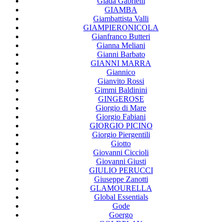
Giada Gabrielli
GIAMBA
Giambattista Valli
GIAMPIERONICOLA
Gianfranco Butteri
Gianna Meliani
Gianni Barbato
GIANNI MARRA
Giannico
Gianvito Rossi
Gimmi Baldinini
GINGEROSE
Giorgio di Mare
Giorgio Fabiani
GIORGIO PICINO
Giorgio Piergentili
Giotto
Giovanni Ciccioli
Giovanni Giusti
GIULIO PERUCCI
Giuseppe Zanotti
GLAMOURELLA
Global Essentials
Gode
Goergo