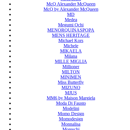
McQ Alexander McQueen
McQ by Alexander McQueen
MD
Medea
Megumi Ochi
MENORQUINASPOPA
MENS HERITAGE
Michael Kors
Michele
MIKAELA
Milana
MILLE MIGLIA
Millioner
MILTON
MINIMEN
Miss Butterfly
MIZUNO
MJUS
MM6 by Maison Margiela
Moda Di Fausto
Modelini
Momo Design
Momodesign
Monnalisa
Moreschi