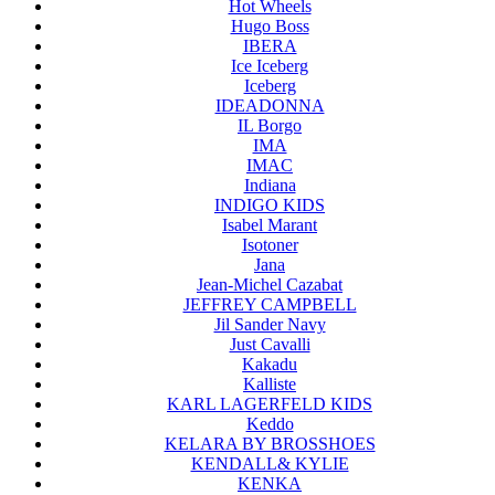
Hot Wheels
Hugo Boss
IBERA
Ice Iceberg
Iceberg
IDEADONNA
IL Borgo
IMA
IMAC
Indiana
INDIGO KIDS
Isabel Marant
Isotoner
Jana
Jean-Michel Cazabat
JEFFREY CAMPBELL
Jil Sander Navy
Just Cavalli
Kakadu
Kalliste
KARL LAGERFELD KIDS
Keddo
KELARA BY BROSSHOES
KENDALL& KYLIE
KENKA