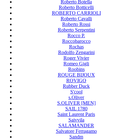
Roberto Botella
Roberto Botticelli
ROBERTO CARRIOLI
Roberto Cavalli
Roberto Rossi
Roberto Serpentini
Rocco P.
Roccobarocco
Rochas
Rodolfo Zengarini
Roger Vivier
Romeo Gigli
Roobins
ROUGE BIJOUX
ROVIGO
Rubber Duck
S'cool
s.Oliver
S.OLIVER [MEN]
SAIL 1780
Saint Laurent Paris
Saivvila
SALAMANDER
Salvatore Ferragamo
Sandm