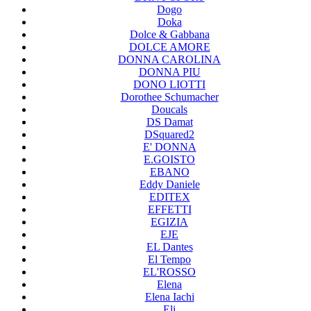
Dogo
Doka
Dolce & Gabbana
DOLCE AMORE
DONNA CAROLINA
DONNA PIU
DONO LIOTTI
Dorothee Schumacher
Doucals
DS Damat
DSquared2
E' DONNA
E.GOISTO
EBANO
Eddy Daniele
EDITEX
EFFETTI
EGIZIA
EJE
EL Dantes
El Tempo
EL'ROSSO
Elena
Elena Iachi
Eli