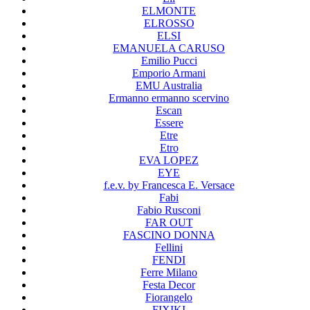
ELMONTE
ELROSSO
ELSI
EMANUELA CARUSO
Emilio Pucci
Emporio Armani
EMU Australia
Ermanno ermanno scervino
Escan
Essere
Etre
Etro
EVA LOPEZ
EYE
f.e.v. by Francesca E. Versace
Fabi
Fabio Rusconi
FAR OUT
FASCINO DONNA
Fellini
FENDI
Ferre Milano
Festa Decor
Fiorangelo
FIXIKI