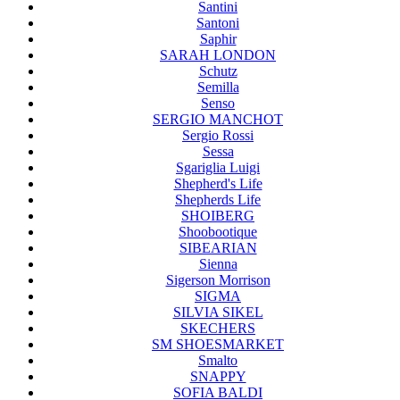
Santini
Santoni
Saphir
SARAH LONDON
Schutz
Semilla
Senso
SERGIO MANCHOT
Sergio Rossi
Sessa
Sgariglia Luigi
Shepherd's Life
Shepherds Life
SHOIBERG
Shoobootique
SIBEARIAN
Sienna
Sigerson Morrison
SIGMA
SILVIA SIKEL
SKECHERS
SM SHOESMARKET
Smalto
SNAPPY
SOFIA BALDI