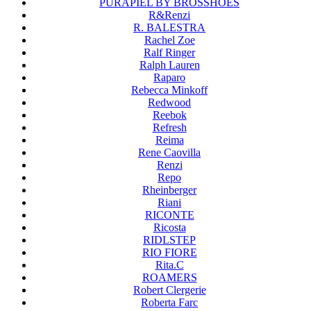
PURAPIEL BY BROSSHOES
R&Renzi
R. BALESTRA
Rachel Zoe
Ralf Ringer
Ralph Lauren
Raparo
Rebecca Minkoff
Redwood
Reebok
Refresh
Reima
Rene Caovilla
Renzi
Repo
Rheinberger
Riani
RICONTE
Ricosta
RIDLSTEP
RIO FIORE
Rita.C
ROAMERS
Robert Clergerie
Roberta Farc