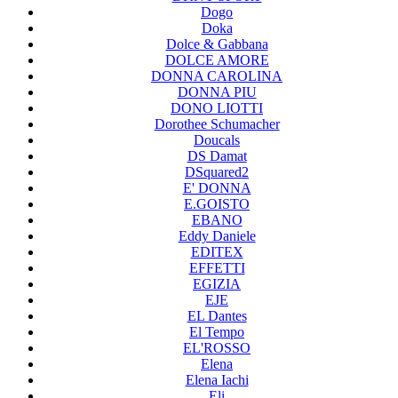
Dogo
Doka
Dolce & Gabbana
DOLCE AMORE
DONNA CAROLINA
DONNA PIU
DONO LIOTTI
Dorothee Schumacher
Doucals
DS Damat
DSquared2
E' DONNA
E.GOISTO
EBANO
Eddy Daniele
EDITEX
EFFETTI
EGIZIA
EJE
EL Dantes
El Tempo
EL'ROSSO
Elena
Elena Iachi
Eli