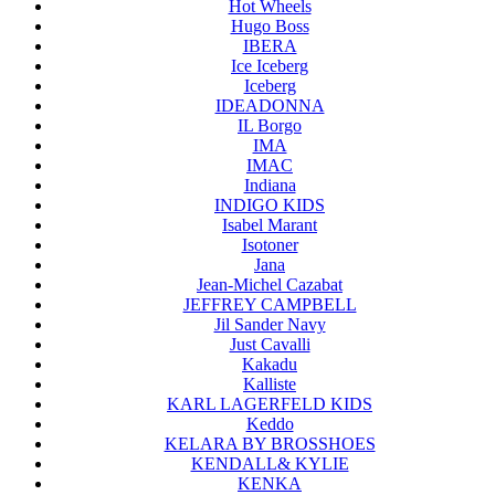
Hot Wheels
Hugo Boss
IBERA
Ice Iceberg
Iceberg
IDEADONNA
IL Borgo
IMA
IMAC
Indiana
INDIGO KIDS
Isabel Marant
Isotoner
Jana
Jean-Michel Cazabat
JEFFREY CAMPBELL
Jil Sander Navy
Just Cavalli
Kakadu
Kalliste
KARL LAGERFELD KIDS
Keddo
KELARA BY BROSSHOES
KENDALL& KYLIE
KENKA