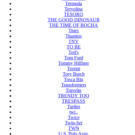
Termoda
Tervolina
TESORO
THE GOOD DINOSAUR
THE TIME OF BOCHA
Tines
Titanitos
TNY
TO BE
Tod's
Tom Ford
Tommy Hilfiger
Torrini
Tory Burch
Tosca Blu
Transformers
Travelin
TRENDY TOO
TRESPASS
Turtles
twi..
Twice
Twin-Set
TWN
U.S. Polo Assn.