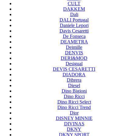
CULT
DAKKEM
Dali
DALI Portugal
Daniele Lepori
Davis Cesaretti
De Fonseca
DEAMETRA
Deimille
DENVIS
DERI&MOD
Desigual
DEVIS CESARETTI
DIADORA
Dibrera
Diesel
Dino Bigioni
Dino Ricci
Dino Ricci Select
Dino Ricci Trend
Dior
DISNEY MINNIE
DIVINAS
DKNY
DKNY SPORT