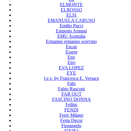
ELMONTE
ELROSSO
ELSI
EMANUELA CARUSO
Emilio Pucci
Emporio Armani
EMU Australia
Ermanno ermanno scervino
Escan
Essere
Etre
Etro
EVA LOPEZ
EYE
f.e.v. by Francesca E. Versace
Fabi
Fabio Rusconi
FAR OUT
FASCINO DONNA
Fellini
FENDI
Ferre Milano
Festa Decor
Fiorangelo
FIXIKI