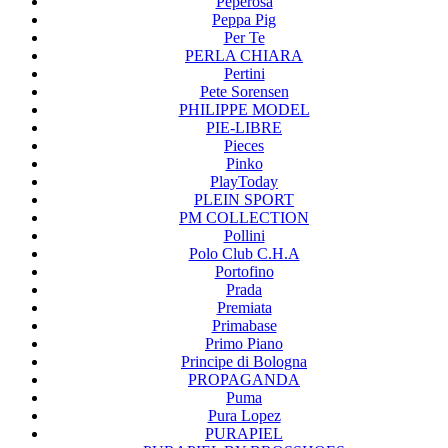
Peperosa
Peppa Pig
Per Te
PERLA CHIARA
Pertini
Pete Sorensen
PHILIPPE MODEL
PIE-LIBRE
Pieces
Pinko
PlayToday
PLEIN SPORT
PM COLLECTION
Pollini
Polo Club C.H.A
Portofino
Prada
Premiata
Primabase
Primo Piano
Principe di Bologna
PROPAGANDA
Puma
Pura Lopez
PURAPIEL