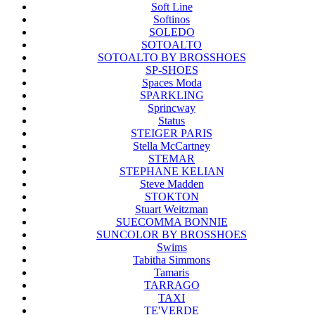
Soft Line
Softinos
SOLEDO
SOTOALTO
SOTOALTO BY BROSSHOES
SP-SHOES
Spaces Moda
SPARKLING
Sprincway
Status
STEIGER PARIS
Stella McCartney
STEMAR
STEPHANE KELIAN
Steve Madden
STOKTON
Stuart Weitzman
SUECOMMA BONNIE
SUNCOLOR BY BROSSHOES
Swims
Tabitha Simmons
Tamaris
TARRAGO
TAXI
TE'VERDE