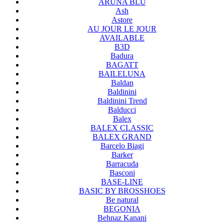
ARUNA BLU
Ash
Astore
AU JOUR LE JOUR
AVAILABLE
B3D
Badura
BAGATT
BAILELUNA
Baldan
Baldinini
Baldinini Trend
Balducci
Balex
BALEX CLASSIC
BALEX GRAND
Barcelo Biagi
Barker
Barracuda
Basconi
BASE-LINE
BASIC BY BROSSHOES
Be natural
BEGONIA
Behnaz Kanani