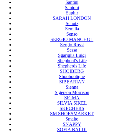
Santini
Santoni
Saphir
SARAH LONDON
Schutz
Semilla
Senso
SERGIO MANCHOT
Sergio Rossi
Sessa
Sgariglia Luigi
Shepherd's Life
Shepherds Life
SHOIBERG
Shoobootique
SIBEARIAN
Sienna
Sigerson Morrison
SIGMA
SILVIA SIKEL
SKECHERS
SM SHOESMARKET
Smalto
SNAPPY
SOFIA BALDI