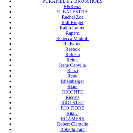
PURAPIEL BY BROSSHOES
R&Renzi
R. BALESTRA
Rachel Zoe
Ralf Ringer
Ralph Lauren
Raparo
Rebecca Minkoff
Redwood
Reebok
Refresh
Reima
Rene Caovilla
Renzi
Repo
Rheinberger
Riani
RICONTE
Ricosta
RIDLSTEP
RIO FIORE
Rita.C
ROAMERS
Robert Clergerie
Roberta Farc