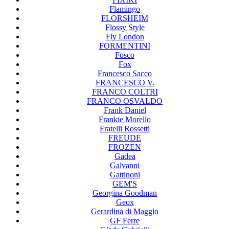
Flamingo
FLORSHEIM
Flossy Style
Fly London
FORMENTINI
Fosco
Fox
Francesco Sacco
FRANCESCO V.
FRANCO COLTRI
FRANCO OSVALDO
Frank Daniel
Frankie Morello
Fratelli Rossetti
FREUDE
FROZEN
Gadea
Galvanni
Gattinoni
GEM'S
Georgina Goodman
Geox
Gerardina di Maggio
GF Ferre