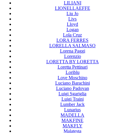
LILIANI
LIONELLAEFFE
Liu Jo
Livs
Lloyd
Logan
Lola Cruz
LORA FERRES
LORELLA SALMASO
Lorena Paggi
Lorenzio
LORETTA BY LORETTA
Loretta Pettinari
Loriblu
Love Moschino
Luciano Barachini
Luciano Padovan
Luigi Sgariglia
Luigi Traini
Lumber Jack
Lunarius
MADELLA
MAKFINE
MAKFLY
Malatesta