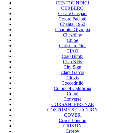
CENTOUNDICI
CERBERO
Cesare Gaspari
Cesare Paciotti
Chantal 1962
Charlotte Olympia
Chezoliny
Chloe
Christian Dior
CIAO
Ciao Bimbi
Ciao Kids
City Sign
Clara Garcia
Clovis
Coccodrillo
Colors of California
Conni
Converse
CORSANI FIRENZE
COSTUME SELECTION
COVER
Crime London
CRISTIN
Crosby