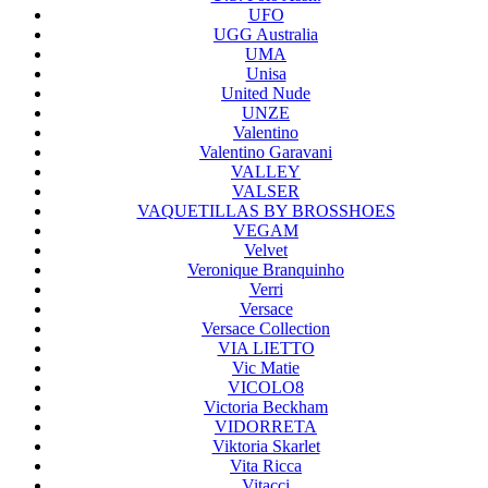
UFO
UGG Australia
UMA
Unisa
United Nude
UNZE
Valentino
Valentino Garavani
VALLEY
VALSER
VAQUETILLAS BY BROSSHOES
VEGAM
Velvet
Veronique Branquinho
Verri
Versace
Versace Collection
VIA LIETTO
Vic Matie
VICOLO8
Victoria Beckham
VIDORRETA
Viktoria Skarlet
Vita Ricca
Vitacci