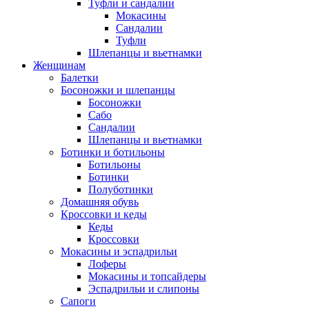
Туфли и сандалии
Мокасины
Сандалии
Туфли
Шлепанцы и вьетнамки
Женщинам
Балетки
Босоножки и шлепанцы
Босоножки
Сабо
Сандалии
Шлепанцы и вьетнамки
Ботинки и ботильоны
Ботильоны
Ботинки
Полуботинки
Домашняя обувь
Кроссовки и кеды
Кеды
Кроссовки
Мокасины и эспадрильи
Лоферы
Мокасины и топсайдеры
Эспадрильи и слипоны
Сапоги