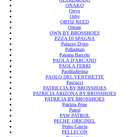
ONAKO
Onyx
Orby
ORTIZ REED
Ortope
OWN BY BROSSHOES
P.ZZA DI SPAGNA
Palazzo D'oro
Palladium
Paloma Barcelo
PAOLA D'ARCANO
PAOLA FERRI
Paoliballerina
PAOLO DEL VENTISETTE
Pascucci
PATRICCIA BY BROSSHOES
PATRICIA ARIZONA BY BROSSHOES
PATRICIA BY BROSSHOES
Patrizia Pepe
Patrol
PAW PATROL
PECHE' ORIGINEL
Pedro Garcia
PELLECON