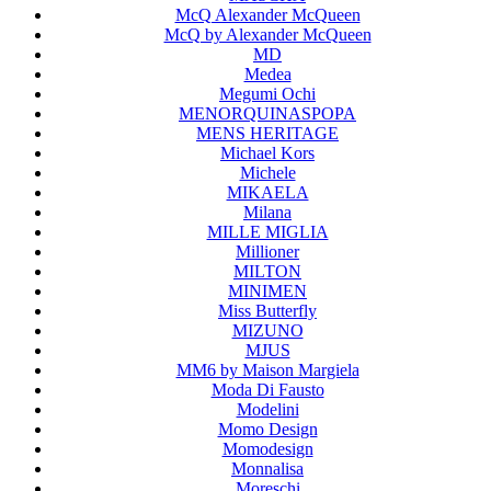
McQ Alexander McQueen
McQ by Alexander McQueen
MD
Medea
Megumi Ochi
MENORQUINASPOPA
MENS HERITAGE
Michael Kors
Michele
MIKAELA
Milana
MILLE MIGLIA
Millioner
MILTON
MINIMEN
Miss Butterfly
MIZUNO
MJUS
MM6 by Maison Margiela
Moda Di Fausto
Modelini
Momo Design
Momodesign
Monnalisa
Moreschi