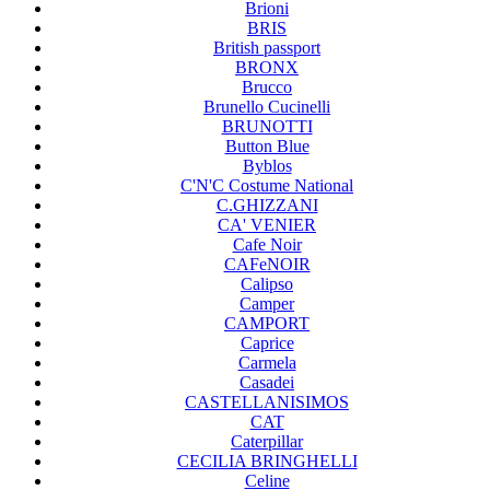
Brioni
BRIS
British passport
BRONX
Brucco
Brunello Cucinelli
BRUNOTTI
Button Blue
Byblos
C'N'C Costume National
C.GHIZZANI
CA' VENIER
Cafe Noir
CAFeNOIR
Calipso
Camper
CAMPORT
Caprice
Carmela
Casadei
CASTELLANISIMOS
CAT
Caterpillar
CECILIA BRINGHELLI
Celine