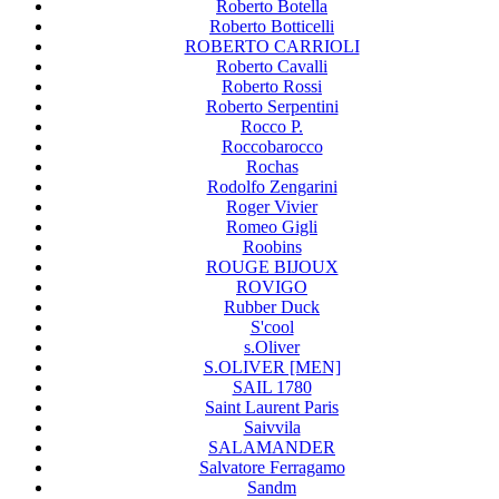
Roberto Botella
Roberto Botticelli
ROBERTO CARRIOLI
Roberto Cavalli
Roberto Rossi
Roberto Serpentini
Rocco P.
Roccobarocco
Rochas
Rodolfo Zengarini
Roger Vivier
Romeo Gigli
Roobins
ROUGE BIJOUX
ROVIGO
Rubber Duck
S'cool
s.Oliver
S.OLIVER [MEN]
SAIL 1780
Saint Laurent Paris
Saivvila
SALAMANDER
Salvatore Ferragamo
Sandm