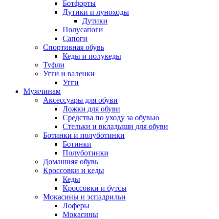
Ботфорты
Дутики и луноходы
Дутики
Полусапоги
Сапоги
Спортивная обувь
Кеды и полукеды
Туфли
Угги и валенки
Угги
Мужчинам
Аксессуары для обуви
Ложки для обуви
Средства по уходу за обувью
Стельки и вкладыши для обуви
Ботинки и полуботинки
Ботинки
Полуботинки
Домашняя обувь
Кроссовки и кеды
Кеды
Кроссовки и бутсы
Мокасины и эспадрильи
Лоферы
Мокасины