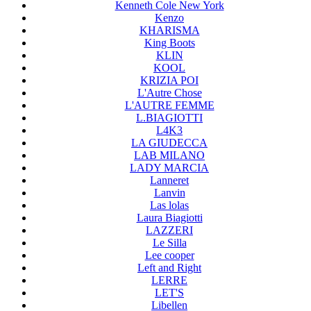
Kenneth Cole New York
Kenzo
KHARISMA
King Boots
KLIN
KOOL
KRIZIA POI
L'Autre Chose
L'AUTRE FEMME
L.BIAGIOTTI
L4K3
LA GIUDECCA
LAB MILANO
LADY MARCIA
Lanneret
Lanvin
Las lolas
Laura Biagiotti
LAZZERI
Le Silla
Lee cooper
Left and Right
LERRE
LET'S
Libellen