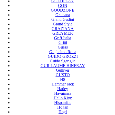
GOLDPLAY
GON
GOODZONE
Graciana
Grand Gudini
Grand Style
GRAZIANA
GREYMER
Griff Italia
Gritti
Guess
Guglielmo Rotta
GUIDO GROZZI
Guido Sgariglia
GUILLAUME HINFRAY
Gulliver
GUSTO
H8
Hammer Jack
Hatley
Havaianas
Hello Kitty
Hispanitas
Hogan
Hogl