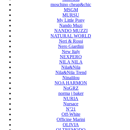
moschino cheap&chic
MSGM
MURSU
My Little Pony
Nando Muzi
NANDO MUZZI
NATURAL WORLD
Neri & Rossi
Nero Giardini
New Italy
NEXPERO
NILA NILA
Nila&Nila
Nila&Nila Trend
Ninalilou
NOA HARMON
NoGRZ
norma j baker
NURIA
Nursace
N°21
Off-White
Officine Marini
OLIVIA
OLTREMODO