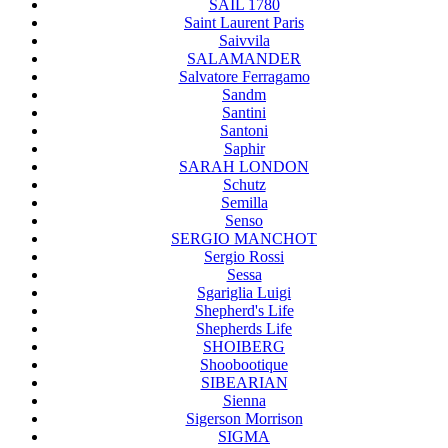
SAIL 1780
Saint Laurent Paris
Saivvila
SALAMANDER
Salvatore Ferragamo
Sandm
Santini
Santoni
Saphir
SARAH LONDON
Schutz
Semilla
Senso
SERGIO MANCHOT
Sergio Rossi
Sessa
Sgariglia Luigi
Shepherd's Life
Shepherds Life
SHOIBERG
Shoobootique
SIBEARIAN
Sienna
Sigerson Morrison
SIGMA