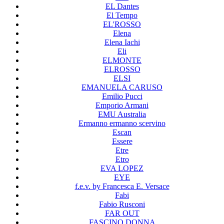
EL Dantes
El Tempo
EL'ROSSO
Elena
Elena Iachi
Eli
ELMONTE
ELROSSO
ELSI
EMANUELA CARUSO
Emilio Pucci
Emporio Armani
EMU Australia
Ermanno ermanno scervino
Escan
Essere
Etre
Etro
EVA LOPEZ
EYE
f.e.v. by Francesca E. Versace
Fabi
Fabio Rusconi
FAR OUT
FASCINO DONNA