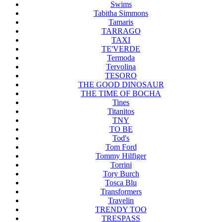
Swims
Tabitha Simmons
Tamaris
TARRAGO
TAXI
TE'VERDE
Termoda
Tervolina
TESORO
THE GOOD DINOSAUR
THE TIME OF BOCHA
Tines
Titanitos
TNY
TO BE
Tod's
Tom Ford
Tommy Hilfiger
Torrini
Tory Burch
Tosca Blu
Transformers
Travelin
TRENDY TOO
TRESPASS