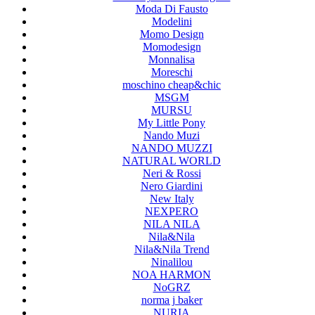
Moda Di Fausto
Modelini
Momo Design
Momodesign
Monnalisa
Moreschi
moschino cheap&chic
MSGM
MURSU
My Little Pony
Nando Muzi
NANDO MUZZI
NATURAL WORLD
Neri & Rossi
Nero Giardini
New Italy
NEXPERO
NILA NILA
Nila&Nila
Nila&Nila Trend
Ninalilou
NOA HARMON
NoGRZ
norma j baker
NURIA