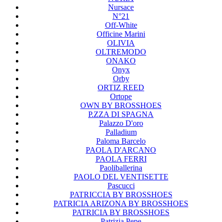
Nursace
N°21
Off-White
Officine Marini
OLIVIA
OLTREMODO
ONAKO
Onyx
Orby
ORTIZ REED
Ortope
OWN BY BROSSHOES
P.ZZA DI SPAGNA
Palazzo D'oro
Palladium
Paloma Barcelo
PAOLA D'ARCANO
PAOLA FERRI
Paoliballerina
PAOLO DEL VENTISETTE
Pascucci
PATRICCIA BY BROSSHOES
PATRICIA ARIZONA BY BROSSHOES
PATRICIA BY BROSSHOES
Patrizia Pepe