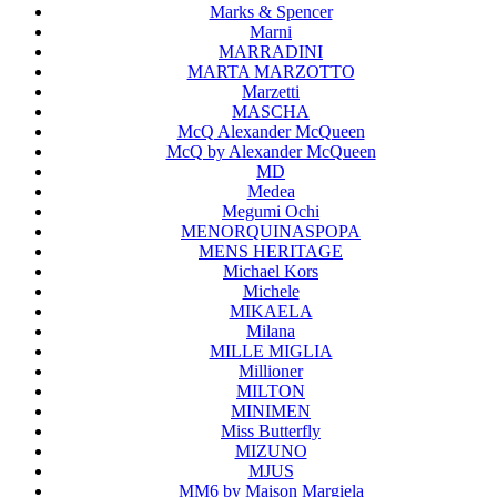
Marks & Spencer
Marni
MARRADINI
MARTA MARZOTTO
Marzetti
MASCHA
McQ Alexander McQueen
McQ by Alexander McQueen
MD
Medea
Megumi Ochi
MENORQUINASPOPA
MENS HERITAGE
Michael Kors
Michele
MIKAELA
Milana
MILLE MIGLIA
Millioner
MILTON
MINIMEN
Miss Butterfly
MIZUNO
MJUS
MM6 by Maison Margiela