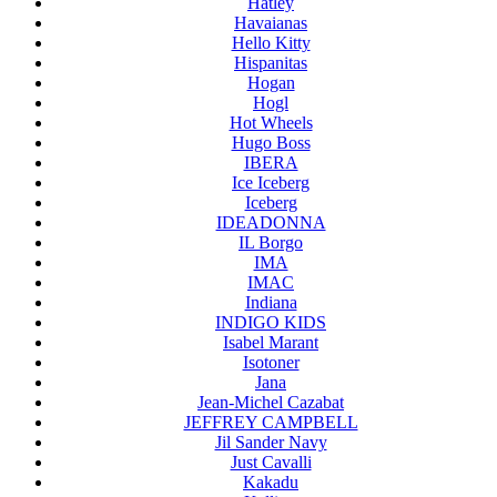
Hatley
Havaianas
Hello Kitty
Hispanitas
Hogan
Hogl
Hot Wheels
Hugo Boss
IBERA
Ice Iceberg
Iceberg
IDEADONNA
IL Borgo
IMA
IMAC
Indiana
INDIGO KIDS
Isabel Marant
Isotoner
Jana
Jean-Michel Cazabat
JEFFREY CAMPBELL
Jil Sander Navy
Just Cavalli
Kakadu