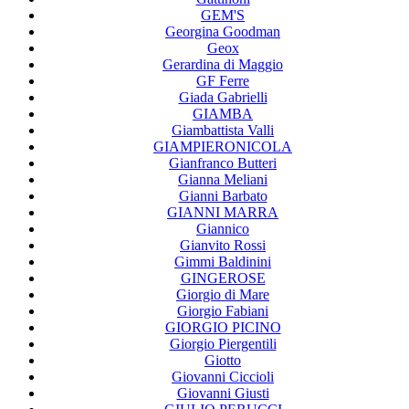
GEM'S
Georgina Goodman
Geox
Gerardina di Maggio
GF Ferre
Giada Gabrielli
GIAMBA
Giambattista Valli
GIAMPIERONICOLA
Gianfranco Butteri
Gianna Meliani
Gianni Barbato
GIANNI MARRA
Giannico
Gianvito Rossi
Gimmi Baldinini
GINGEROSE
Giorgio di Mare
Giorgio Fabiani
GIORGIO PICINO
Giorgio Piergentili
Giotto
Giovanni Ciccioli
Giovanni Giusti