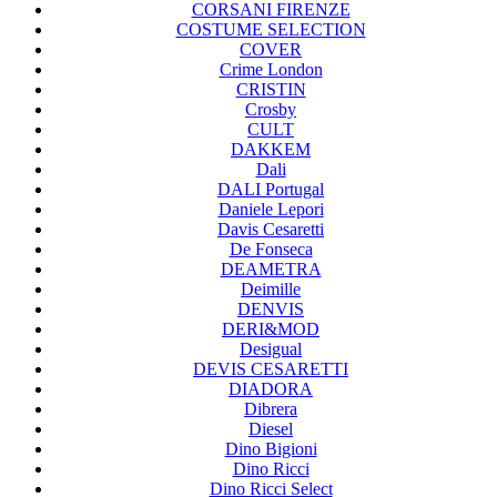
CORSANI FIRENZE
COSTUME SELECTION
COVER
Crime London
CRISTIN
Crosby
CULT
DAKKEM
Dali
DALI Portugal
Daniele Lepori
Davis Cesaretti
De Fonseca
DEAMETRA
Deimille
DENVIS
DERI&MOD
Desigual
DEVIS CESARETTI
DIADORA
Dibrera
Diesel
Dino Bigioni
Dino Ricci
Dino Ricci Select