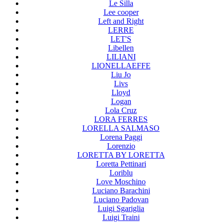
Le Silla
Lee cooper
Left and Right
LERRE
LET'S
Libellen
LILIANI
LIONELLAEFFE
Liu Jo
Livs
Lloyd
Logan
Lola Cruz
LORA FERRES
LORELLA SALMASO
Lorena Paggi
Lorenzio
LORETTA BY LORETTA
Loretta Pettinari
Loriblu
Love Moschino
Luciano Barachini
Luciano Padovan
Luigi Sgariglia
Luigi Traini