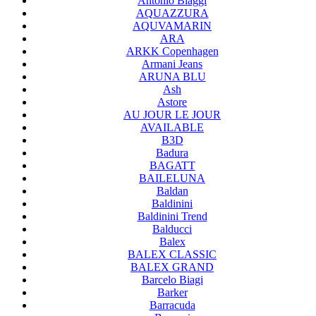
Antonio Biaggi
AQUAZZURA
AQUVAMARIN
ARA
ARKK Copenhagen
Armani Jeans
ARUNA BLU
Ash
Astore
AU JOUR LE JOUR
AVAILABLE
B3D
Badura
BAGATT
BAILELUNA
Baldan
Baldinini
Baldinini Trend
Balducci
Balex
BALEX CLASSIC
BALEX GRAND
Barcelo Biagi
Barker
Barracuda