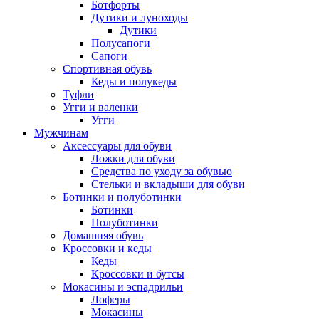
Ботфорты
Дутики и луноходы
Дутики
Полусапоги
Сапоги
Спортивная обувь
Кеды и полукеды
Туфли
Угги и валенки
Угги
Мужчинам
Аксессуары для обуви
Ложки для обуви
Средства по уходу за обувью
Стельки и вкладыши для обуви
Ботинки и полуботинки
Ботинки
Полуботинки
Домашняя обувь
Кроссовки и кеды
Кеды
Кроссовки и бутсы
Мокасины и эспадрильи
Лоферы
Мокасины