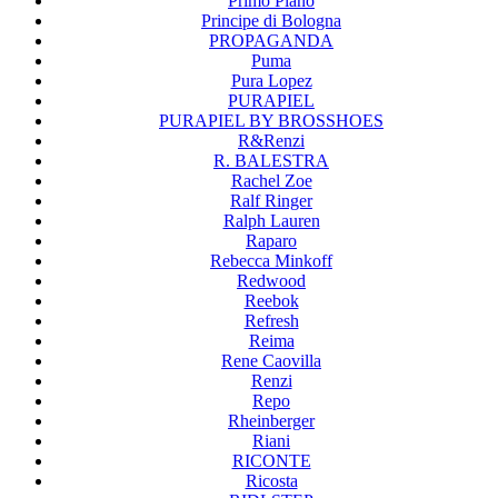
Primo Piano
Principe di Bologna
PROPAGANDA
Puma
Pura Lopez
PURAPIEL
PURAPIEL BY BROSSHOES
R&Renzi
R. BALESTRA
Rachel Zoe
Ralf Ringer
Ralph Lauren
Raparo
Rebecca Minkoff
Redwood
Reebok
Refresh
Reima
Rene Caovilla
Renzi
Repo
Rheinberger
Riani
RICONTE
Ricosta