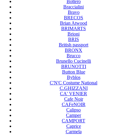
Bottero
Braccialini
Bravo
BRECOS
Brian Atwood
BRIMARTS
Brioni
BRIS
British passport
BRONX
Brucco
Brunello Cucinelli
BRUNOTTI
Button Blue
Byblos
C'N'C Costume National
C.GHIZZANI
CA' VENIER
Cafe Noir
CAFeNOIR
Calipso
Camper
CAMPORT
Caprice
Carmela