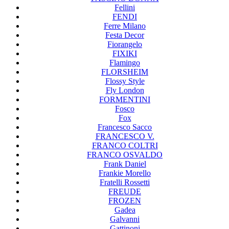
Fellini
FENDI
Ferre Milano
Festa Decor
Fiorangelo
FIXIKI
Flamingo
FLORSHEIM
Flossy Style
Fly London
FORMENTINI
Fosco
Fox
Francesco Sacco
FRANCESCO V.
FRANCO COLTRI
FRANCO OSVALDO
Frank Daniel
Frankie Morello
Fratelli Rossetti
FREUDE
FROZEN
Gadea
Galvanni
Gattinoni