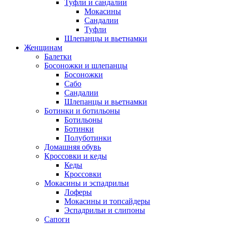
Туфли и сандалии
Мокасины
Сандалии
Туфли
Шлепанцы и вьетнамки
Женщинам
Балетки
Босоножки и шлепанцы
Босоножки
Сабо
Сандалии
Шлепанцы и вьетнамки
Ботинки и ботильоны
Ботильоны
Ботинки
Полуботинки
Домашняя обувь
Кроссовки и кеды
Кеды
Кроссовки
Мокасины и эспадрильи
Лоферы
Мокасины и топсайдеры
Эспадрильи и слипоны
Сапоги