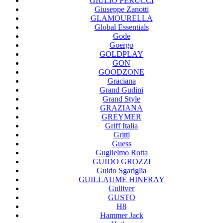
GIULIO PERUCCI
Giuseppe Zanotti
GLAMOURELLA
Global Essentials
Gode
Goergo
GOLDPLAY
GON
GOODZONE
Graciana
Grand Gudini
Grand Style
GRAZIANA
GREYMER
Griff Italia
Gritti
Guess
Guglielmo Rotta
GUIDO GROZZI
Guido Sgariglia
GUILLAUME HINFRAY
Gulliver
GUSTO
H8
Hammer Jack