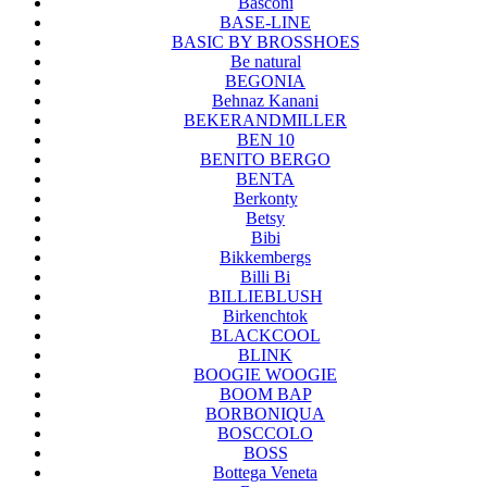
Basconi
BASE-LINE
BASIC BY BROSSHOES
Be natural
BEGONIA
Behnaz Kanani
BEKERANDMILLER
BEN 10
BENITO BERGO
BENTA
Berkonty
Betsy
Bibi
Bikkembergs
Billi Bi
BILLIEBLUSH
Birkenchtok
BLACKCOOL
BLINK
BOOGIE WOOGIE
BOOM BAP
BORBONIQUA
BOSCCOLO
BOSS
Bottega Veneta