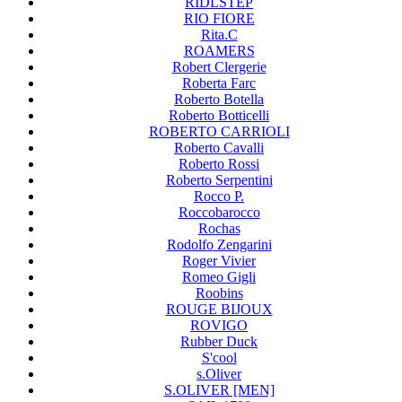
RIDLSTEP
RIO FIORE
Rita.C
ROAMERS
Robert Clergerie
Roberta Farc
Roberto Botella
Roberto Botticelli
ROBERTO CARRIOLI
Roberto Cavalli
Roberto Rossi
Roberto Serpentini
Rocco P.
Roccobarocco
Rochas
Rodolfo Zengarini
Roger Vivier
Romeo Gigli
Roobins
ROUGE BIJOUX
ROVIGO
Rubber Duck
S'cool
s.Oliver
S.OLIVER [MEN]