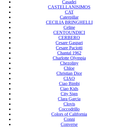
Casadei
CASTELLANISIMOS
CAT
Caterpillar
CECILIA BRINGHELLI
Celine
CENTOUNDICI
CERBERO
Cesare Gaspari
Cesare Paciotti
Chantal 1962
Charlotte Olympia
Chezoliny
Chloe
Christian Dior
CIAO
Ciao Bimbi
Ciao Kids
City Sign
Clara Garcia
Clovis
Coccodrillo
Colors of California
Conni
Converse