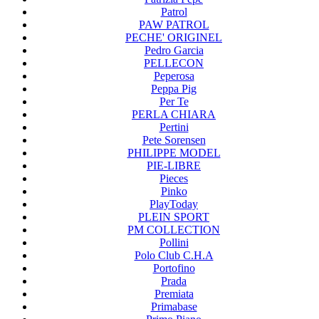
Patrol
PAW PATROL
PECHE' ORIGINEL
Pedro Garcia
PELLECON
Peperosa
Peppa Pig
Per Te
PERLA CHIARA
Pertini
Pete Sorensen
PHILIPPE MODEL
PIE-LIBRE
Pieces
Pinko
PlayToday
PLEIN SPORT
PM COLLECTION
Pollini
Polo Club C.H.A
Portofino
Prada
Premiata
Primabase