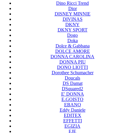
Dino Ricci Trend
Dior
DISNEY MINNIE
DIVINAS
DKNY
DKNY SPORT
Dogo
Doka
Dolce & Gabbana
DOLCE AMORE
DONNA CAROLINA
DONNA PIU
DONO LIOTTI
Dorothee Schumacher
Doucals
DS Damat
DSquared2
E' DONNA
E.GOISTO
EBANO
Eddy Daniele
EDITEX
EFFETTI
EGIZIA
EJE