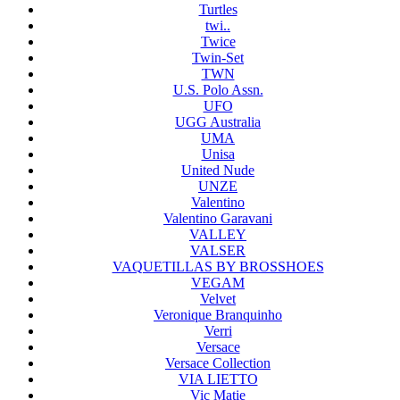
Turtles
twi..
Twice
Twin-Set
TWN
U.S. Polo Assn.
UFO
UGG Australia
UMA
Unisa
United Nude
UNZE
Valentino
Valentino Garavani
VALLEY
VALSER
VAQUETILLAS BY BROSSHOES
VEGAM
Velvet
Veronique Branquinho
Verri
Versace
Versace Collection
VIA LIETTO
Vic Matie