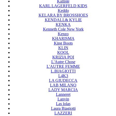
Kalliste
KARL LAGERFELD KIDS
Keddo
KELARA BY BROSSHOES
KENDALL& KYLIE
KENKA
Kenneth Cole New York
Kenzo
KHARISMA
King Boots
KLIN
KOOL
KRIZIA POI
L'Autre Chose
L'AUTRE FEMME
L.BIAGIOTTI
L4K3
LA GIUDECCA
LAB MILANO
LADY MARCIA
Lanneret
Lanvin
Las lolas
Laura Biagiotti
LAZZERI