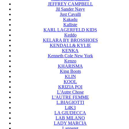
JEFFREY CAMPBELL
Jil Sander Navy
Just Cavalli
Kakadu
Kalliste
KARL LAGERFELD KIDS
Keddo
KELARA BY BROSSHOES
KENDALL& KYLIE
KENKA
Kenneth Cole New York
Kenzo
KHARISMA
King Boots
KLIN
KOOL
KRIZIA POI
L'Autre Chose
L'AUTRE FEMME
L.BIAGIOTTI
L4K3
LA GIUDECCA
LAB MILANO
LADY MARCIA
Lanneret