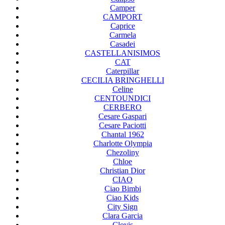
Camper
CAMPORT
Caprice
Carmela
Casadei
CASTELLANISIMOS
CAT
Caterpillar
CECILIA BRINGHELLI
Celine
CENTOUNDICI
CERBERO
Cesare Gaspari
Cesare Paciotti
Chantal 1962
Charlotte Olympia
Chezoliny
Chloe
Christian Dior
CIAO
Ciao Bimbi
Ciao Kids
City Sign
Clara Garcia
Clovis