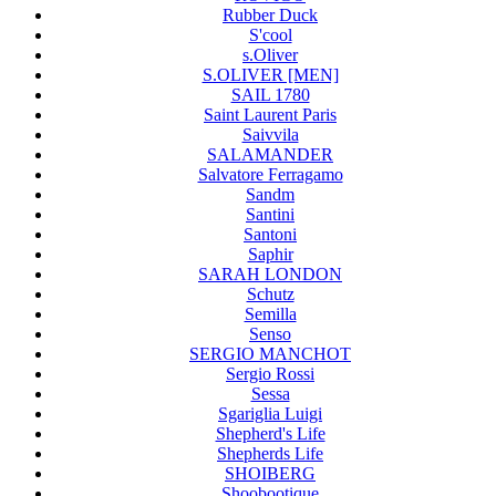
Rubber Duck
S'cool
s.Oliver
S.OLIVER [MEN]
SAIL 1780
Saint Laurent Paris
Saivvila
SALAMANDER
Salvatore Ferragamo
Sandm
Santini
Santoni
Saphir
SARAH LONDON
Schutz
Semilla
Senso
SERGIO MANCHOT
Sergio Rossi
Sessa
Sgariglia Luigi
Shepherd's Life
Shepherds Life
SHOIBERG
Shoobootique