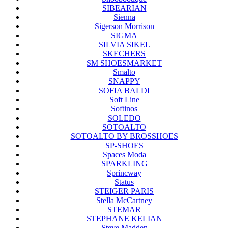
SIBEARIAN
Sienna
Sigerson Morrison
SIGMA
SILVIA SIKEL
SKECHERS
SM SHOESMARKET
Smalto
SNAPPY
SOFIA BALDI
Soft Line
Softinos
SOLEDO
SOTOALTO
SOTOALTO BY BROSSHOES
SP-SHOES
Spaces Moda
SPARKLING
Sprincway
Status
STEIGER PARIS
Stella McCartney
STEMAR
STEPHANE KELIAN
Steve Madden