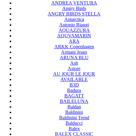
ANDREA VENTURA
Angry Birds
ANGRY BIRDS STELLA
Antarctica
Antonio Biaggi
AQUAZZURA
AQUVAMARIN
ARA
ARKK Copenhagen
Armani Jeans
ARUNA BLU
Ash
Astore
AU JOUR LE JOUR
AVAILABLE
B3D
Badura
BAGATT
BAILELUNA
Baldan
Baldinini
Baldinini Trend
Balducci
Balex
BALEX CLASSIC