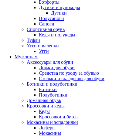
Ботфорты
Дутики и луноходы
Дутики
Полусапоги
Сапоги
Спортивная обувь
Кеды и полукеды
Туфли
Угги и валенки
Угги
Мужчинам
Аксессуары для обуви
Ложки для обуви
Средства по уходу за обувью
Стельки и вкладыши для обуви
Ботинки и полуботинки
Ботинки
Полуботинки
Домашняя обувь
Кроссовки и кеды
Кеды
Кроссовки и бутсы
Мокасины и эспадрильи
Лоферы
Мокасины