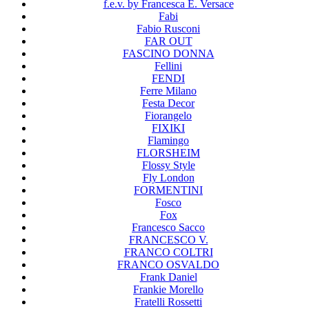
f.e.v. by Francesca E. Versace
Fabi
Fabio Rusconi
FAR OUT
FASCINO DONNA
Fellini
FENDI
Ferre Milano
Festa Decor
Fiorangelo
FIXIKI
Flamingo
FLORSHEIM
Flossy Style
Fly London
FORMENTINI
Fosco
Fox
Francesco Sacco
FRANCESCO V.
FRANCO COLTRI
FRANCO OSVALDO
Frank Daniel
Frankie Morello
Fratelli Rossetti