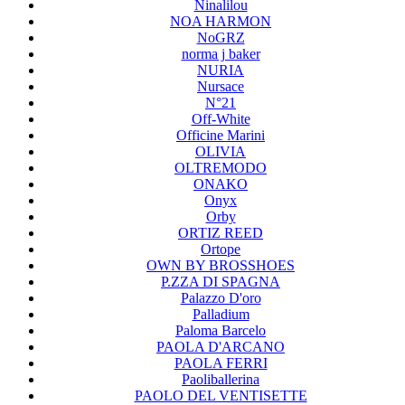
Ninalilou
NOA HARMON
NoGRZ
norma j baker
NURIA
Nursace
N°21
Off-White
Officine Marini
OLIVIA
OLTREMODO
ONAKO
Onyx
Orby
ORTIZ REED
Ortope
OWN BY BROSSHOES
P.ZZA DI SPAGNA
Palazzo D'oro
Palladium
Paloma Barcelo
PAOLA D'ARCANO
PAOLA FERRI
Paoliballerina
PAOLO DEL VENTISETTE