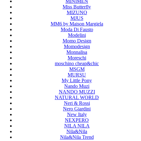
MINIMEN
Miss Butterfly
MIZUNO
MJUS
MM6 by Maison Margiela
Moda Di Fausto
Modelini
Momo Design
Momodesign
Monnalisa
Moreschi
moschino cheap&chic
MSGM
MURSU
My Little Pony
Nando Muzi
NANDO MUZZI
NATURAL WORLD
Neri & Rossi
Nero Giardini
New Italy
NEXPERO
NILA NILA
Nila&Nila
Nila&Nila Trend