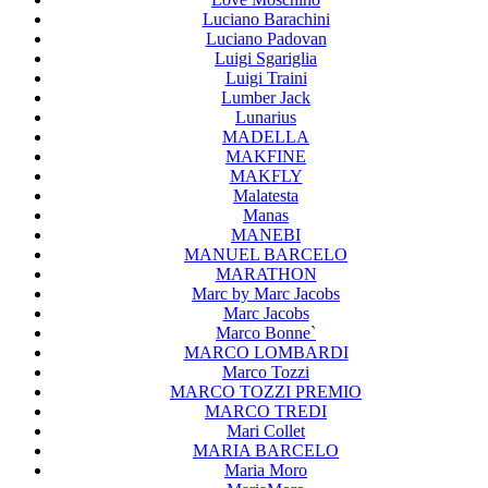
Luciano Barachini
Luciano Padovan
Luigi Sgariglia
Luigi Traini
Lumber Jack
Lunarius
MADELLA
MAKFINE
MAKFLY
Malatesta
Manas
MANEBI
MANUEL BARCELO
MARATHON
Marc by Marc Jacobs
Marc Jacobs
Marco Bonne`
MARCO LOMBARDI
Marco Tozzi
MARCO TOZZI PREMIO
MARCO TREDI
Mari Collet
MARIA BARCELO
Maria Moro