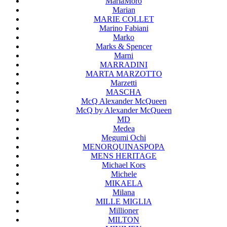
MariaMoro
Marian
MARIE COLLET
Marino Fabiani
Marko
Marks & Spencer
Marni
MARRADINI
MARTA MARZOTTO
Marzetti
MASCHA
McQ Alexander McQueen
McQ by Alexander McQueen
MD
Medea
Megumi Ochi
MENORQUINASPOPA
MENS HERITAGE
Michael Kors
Michele
MIKAELA
Milana
MILLE MIGLIA
Millioner
MILTON