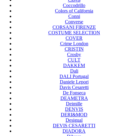
Coccodrillo
Colors of California
Conni
Converse
CORSANI FIRENZE
COSTUME SELECTION
COVER
Crime London
CRISTIN
Crosby
CULT
DAKKEM
Dali
DALI Portugal
Daniele Lepori
Davis Cesaretti
De Fonseca
DEAMETRA
Deimille
DENVIS
DERI&MOD
Desigual
DEVIS CESARETTI
DIADORA