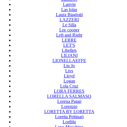
Lanvin
Las lolas
Laura Biagiotti
LAZZERI
Le Silla
Lee cooper
Left and Right
LERRE
LET'S
Libellen
LILIANI
LIONELLAEFFE
Liu Jo
Livs
Lloyd
Logan
Lola Cruz
LORA FERRES
LORELLA SALMASO
Lorena Paggi
Lorenzio
LORETTA BY LORETTA
Loretta Pettinari
Loriblu
Love Moschino