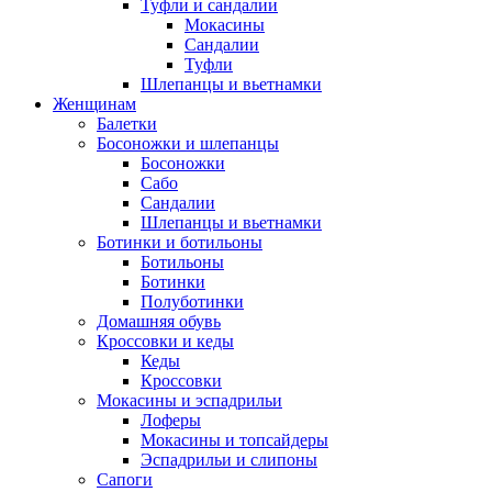
Туфли и сандалии
Мокасины
Сандалии
Туфли
Шлепанцы и вьетнамки
Женщинам
Балетки
Босоножки и шлепанцы
Босоножки
Сабо
Сандалии
Шлепанцы и вьетнамки
Ботинки и ботильоны
Ботильоны
Ботинки
Полуботинки
Домашняя обувь
Кроссовки и кеды
Кеды
Кроссовки
Мокасины и эспадрильи
Лоферы
Мокасины и топсайдеры
Эспадрильи и слипоны
Сапоги