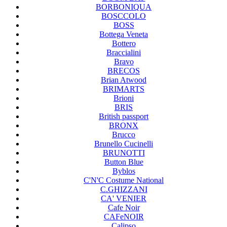
BORBONIQUA
BOSCCOLO
BOSS
Bottega Veneta
Bottero
Braccialini
Bravo
BRECOS
Brian Atwood
BRIMARTS
Brioni
BRIS
British passport
BRONX
Brucco
Brunello Cucinelli
BRUNOTTI
Button Blue
Byblos
C'N'C Costume National
C.GHIZZANI
CA' VENIER
Cafe Noir
CAFeNOIR
Calipso