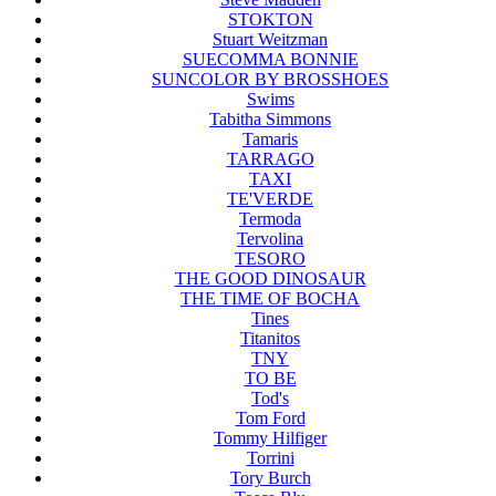
STOKTON
Stuart Weitzman
SUECOMMA BONNIE
SUNCOLOR BY BROSSHOES
Swims
Tabitha Simmons
Tamaris
TARRAGO
TAXI
TE'VERDE
Termoda
Tervolina
TESORO
THE GOOD DINOSAUR
THE TIME OF BOCHA
Tines
Titanitos
TNY
TO BE
Tod's
Tom Ford
Tommy Hilfiger
Torrini
Tory Burch