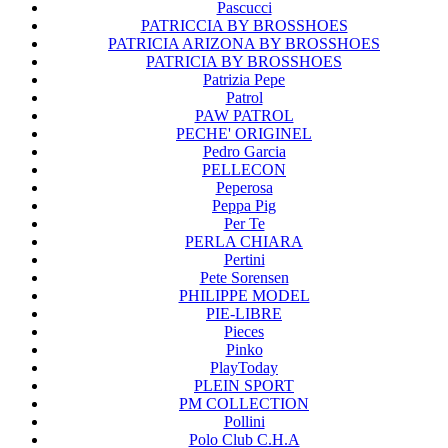
Pascucci
PATRICCIA BY BROSSHOES
PATRICIA ARIZONA BY BROSSHOES
PATRICIA BY BROSSHOES
Patrizia Pepe
Patrol
PAW PATROL
PECHE' ORIGINEL
Pedro Garcia
PELLECON
Peperosa
Peppa Pig
Per Te
PERLA CHIARA
Pertini
Pete Sorensen
PHILIPPE MODEL
PIE-LIBRE
Pieces
Pinko
PlayToday
PLEIN SPORT
PM COLLECTION
Pollini
Polo Club C.H.A