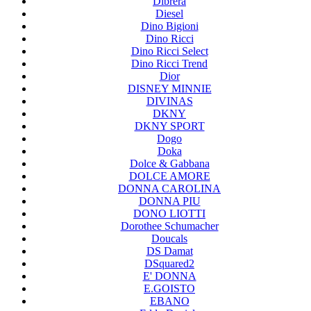
Dibrera
Diesel
Dino Bigioni
Dino Ricci
Dino Ricci Select
Dino Ricci Trend
Dior
DISNEY MINNIE
DIVINAS
DKNY
DKNY SPORT
Dogo
Doka
Dolce & Gabbana
DOLCE AMORE
DONNA CAROLINA
DONNA PIU
DONO LIOTTI
Dorothee Schumacher
Doucals
DS Damat
DSquared2
E' DONNA
E.GOISTO
EBANO