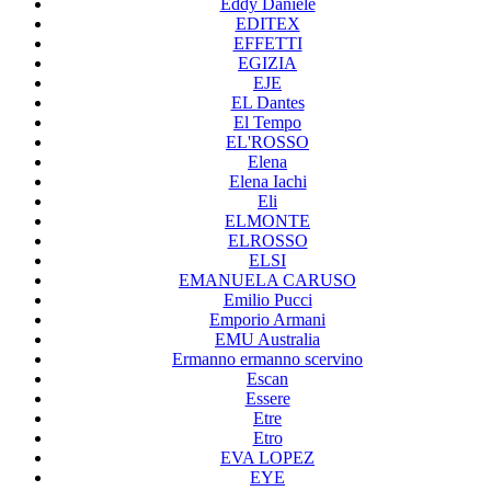
Eddy Daniele
EDITEX
EFFETTI
EGIZIA
EJE
EL Dantes
El Tempo
EL'ROSSO
Elena
Elena Iachi
Eli
ELMONTE
ELROSSO
ELSI
EMANUELA CARUSO
Emilio Pucci
Emporio Armani
EMU Australia
Ermanno ermanno scervino
Escan
Essere
Etre
Etro
EVA LOPEZ
EYE