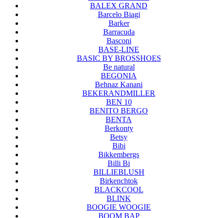
BALEX GRAND
Barcelo Biagi
Barker
Barracuda
Basconi
BASE-LINE
BASIC BY BROSSHOES
Be natural
BEGONIA
Behnaz Kanani
BEKERANDMILLER
BEN 10
BENITO BERGO
BENTA
Berkonty
Betsy
Bibi
Bikkembergs
Billi Bi
BILLIEBLUSH
Birkenchtok
BLACKCOOL
BLINK
BOOGIE WOOGIE
BOOM BAP