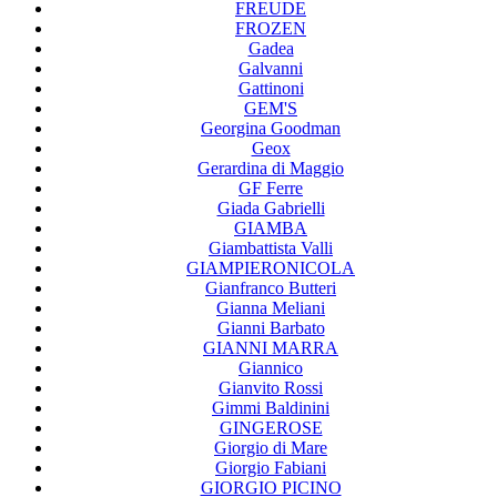
FREUDE
FROZEN
Gadea
Galvanni
Gattinoni
GEM'S
Georgina Goodman
Geox
Gerardina di Maggio
GF Ferre
Giada Gabrielli
GIAMBA
Giambattista Valli
GIAMPIERONICOLA
Gianfranco Butteri
Gianna Meliani
Gianni Barbato
GIANNI MARRA
Giannico
Gianvito Rossi
Gimmi Baldinini
GINGEROSE
Giorgio di Mare
Giorgio Fabiani
GIORGIO PICINO