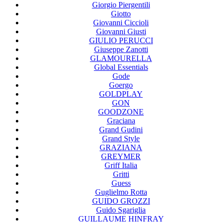
Giorgio Piergentili
Giotto
Giovanni Ciccioli
Giovanni Giusti
GIULIO PERUCCI
Giuseppe Zanotti
GLAMOURELLA
Global Essentials
Gode
Goergo
GOLDPLAY
GON
GOODZONE
Graciana
Grand Gudini
Grand Style
GRAZIANA
GREYMER
Griff Italia
Gritti
Guess
Guglielmo Rotta
GUIDO GROZZI
Guido Sgariglia
GUILLAUME HINFRAY