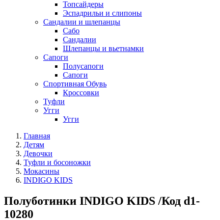
Топсайдеры
Эспадрильи и слипоны
Сандалии и шлепанцы
Сабо
Сандалии
Шлепанцы и вьетнамки
Сапоги
Полусапоги
Сапоги
Спортивная Обувь
Кроссовки
Туфли
Угги
Угги
Главная
Детям
Девочки
Туфли и босоножки
Мокасины
INDIGO KIDS
Полуботинки INDIGO KIDS /Код d1-
10280