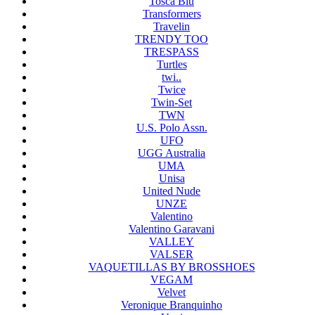
Tosca Blu
Transformers
Travelin
TRENDY TOO
TRESPASS
Turtles
twi..
Twice
Twin-Set
TWN
U.S. Polo Assn.
UFO
UGG Australia
UMA
Unisa
United Nude
UNZE
Valentino
Valentino Garavani
VALLEY
VALSER
VAQUETILLAS BY BROSSHOES
VEGAM
Velvet
Veronique Branquinho