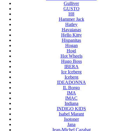
Gulliver
GUSTO
H8
Hammer Jack
Hatley
Havaianas
Hello Kitty
Hispanitas
Hogan
Hogl
Hot Wheels
Hugo Boss
IBERA
Ice Iceberg
Iceberg
IDEADONNA
IL Borgo
IMA
IMAC
Indiana
INDIGO KIDS
Isabel Marant
Isotoner
Jana
Jean-Michel Cazabat