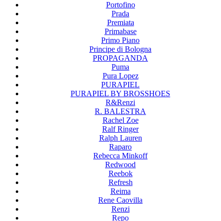
Portofino
Prada
Premiata
Primabase
Primo Piano
Principe di Bologna
PROPAGANDA
Puma
Pura Lopez
PURAPIEL
PURAPIEL BY BROSSHOES
R&Renzi
R. BALESTRA
Rachel Zoe
Ralf Ringer
Ralph Lauren
Raparo
Rebecca Minkoff
Redwood
Reebok
Refresh
Reima
Rene Caovilla
Renzi
Repo