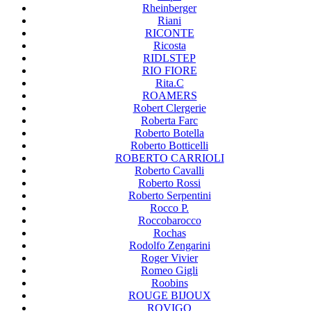
Rheinberger
Riani
RICONTE
Ricosta
RIDLSTEP
RIO FIORE
Rita.C
ROAMERS
Robert Clergerie
Roberta Farc
Roberto Botella
Roberto Botticelli
ROBERTO CARRIOLI
Roberto Cavalli
Roberto Rossi
Roberto Serpentini
Rocco P.
Roccobarocco
Rochas
Rodolfo Zengarini
Roger Vivier
Romeo Gigli
Roobins
ROUGE BIJOUX
ROVIGO