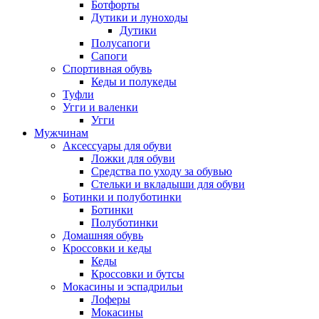
Ботфорты
Дутики и луноходы
Дутики
Полусапоги
Сапоги
Спортивная обувь
Кеды и полукеды
Туфли
Угги и валенки
Угги
Мужчинам
Аксессуары для обуви
Ложки для обуви
Средства по уходу за обувью
Стельки и вкладыши для обуви
Ботинки и полуботинки
Ботинки
Полуботинки
Домашняя обувь
Кроссовки и кеды
Кеды
Кроссовки и бутсы
Мокасины и эспадрильи
Лоферы
Мокасины