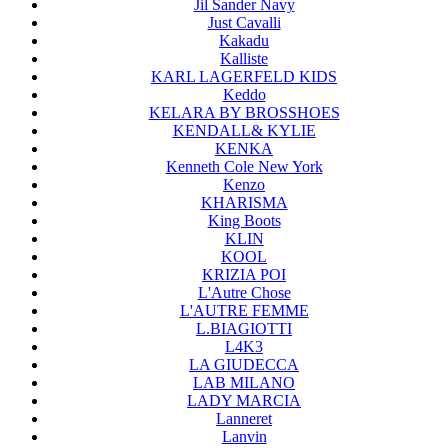
Jil Sander Navy
Just Cavalli
Kakadu
Kalliste
KARL LAGERFELD KIDS
Keddo
KELARA BY BROSSHOES
KENDALL& KYLIE
KENKA
Kenneth Cole New York
Kenzo
KHARISMA
King Boots
KLIN
KOOL
KRIZIA POI
L'Autre Chose
L'AUTRE FEMME
L.BIAGIOTTI
L4K3
LA GIUDECCA
LAB MILANO
LADY MARCIA
Lanneret
Lanvin