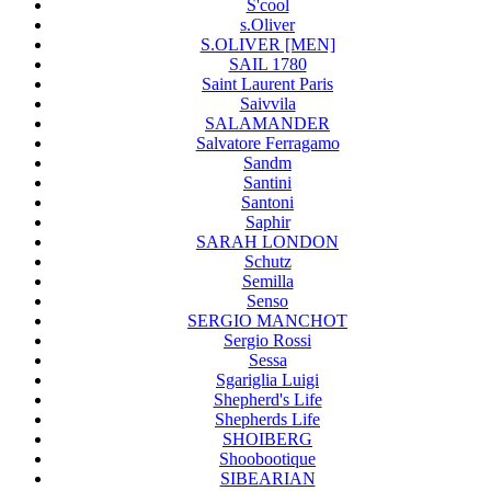
S'cool
s.Oliver
S.OLIVER [MEN]
SAIL 1780
Saint Laurent Paris
Saivvila
SALAMANDER
Salvatore Ferragamo
Sandm
Santini
Santoni
Saphir
SARAH LONDON
Schutz
Semilla
Senso
SERGIO MANCHOT
Sergio Rossi
Sessa
Sgariglia Luigi
Shepherd's Life
Shepherds Life
SHOIBERG
Shoobootique
SIBEARIAN