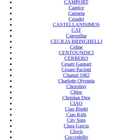
CAMPORT
Caprice
Carmela
Casadei
CASTELLANISIMOS
CAT
Caterpillar
CECILIA BRINGHELLI
Celine
CENTOUNDICI
CERBERO
Cesare Gaspari
Cesare Paciotti
Chantal 1962
Charlotte Olympia
Chezoliny
Chloe
Christian Dior
CIAO
Ciao Bimbi
Ciao Kids
City Sign
Clara Garcia
Clovis
Coccodrillo