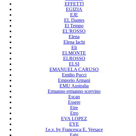
EFFETTI
EGIZIA
EJE
EL Dantes
El Tempo
EL'ROSSO
Elena
Elena Iachi
Eli
ELMONTE
ELROSSO
ELSI
EMANUELA CARUSO
Emilio Pucci
Emporio Armani
EMU Australia
Ermanno ermanno scervino
Escan
Essere
Etre
Etro
EVA LOPEZ
EYE
f.e.v. by Francesca E. Versace
Fabi