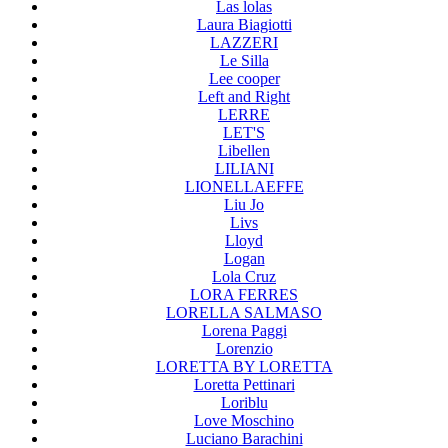
Las lolas
Laura Biagiotti
LAZZERI
Le Silla
Lee cooper
Left and Right
LERRE
LET'S
Libellen
LILIANI
LIONELLAEFFE
Liu Jo
Livs
Lloyd
Logan
Lola Cruz
LORA FERRES
LORELLA SALMASO
Lorena Paggi
Lorenzio
LORETTA BY LORETTA
Loretta Pettinari
Loriblu
Love Moschino
Luciano Barachini