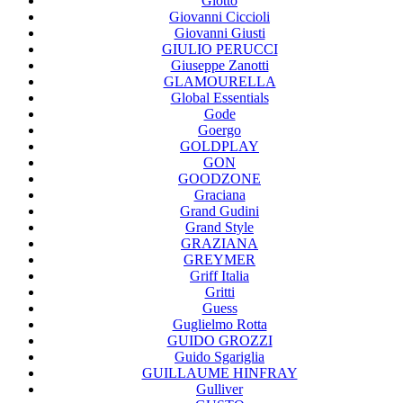
Giotto
Giovanni Ciccioli
Giovanni Giusti
GIULIO PERUCCI
Giuseppe Zanotti
GLAMOURELLA
Global Essentials
Gode
Goergo
GOLDPLAY
GON
GOODZONE
Graciana
Grand Gudini
Grand Style
GRAZIANA
GREYMER
Griff Italia
Gritti
Guess
Guglielmo Rotta
GUIDO GROZZI
Guido Sgariglia
GUILLAUME HINFRAY
Gulliver