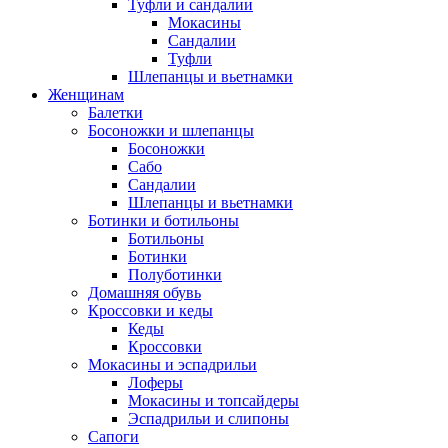
Туфли и сандалии
Мокасины
Сандалии
Туфли
Шлепанцы и вьетнамки
Женщинам
Балетки
Босоножки и шлепанцы
Босоножки
Сабо
Сандалии
Шлепанцы и вьетнамки
Ботинки и ботильоны
Ботильоны
Ботинки
Полуботинки
Домашняя обувь
Кроссовки и кеды
Кеды
Кроссовки
Мокасины и эспадрильи
Лоферы
Мокасины и топсайдеры
Эспадрильи и слипоны
Сапоги