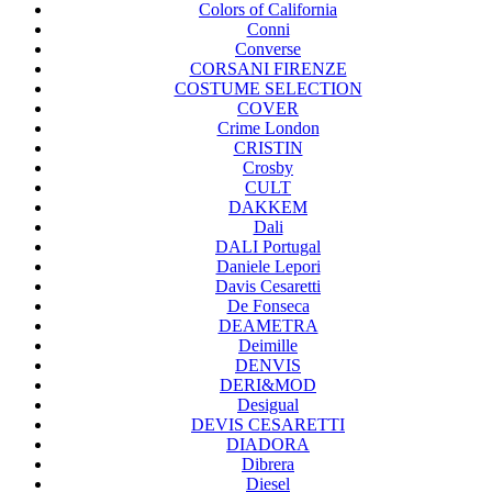
Colors of California
Conni
Converse
CORSANI FIRENZE
COSTUME SELECTION
COVER
Crime London
CRISTIN
Crosby
CULT
DAKKEM
Dali
DALI Portugal
Daniele Lepori
Davis Cesaretti
De Fonseca
DEAMETRA
Deimille
DENVIS
DERI&MOD
Desigual
DEVIS CESARETTI
DIADORA
Dibrera
Diesel