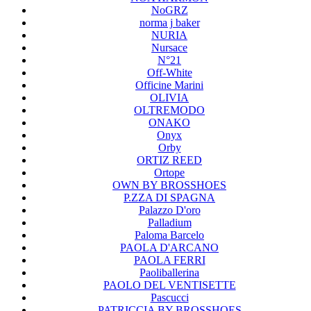
NoGRZ
norma j baker
NURIA
Nursace
N°21
Off-White
Officine Marini
OLIVIA
OLTREMODO
ONAKO
Onyx
Orby
ORTIZ REED
Ortope
OWN BY BROSSHOES
P.ZZA DI SPAGNA
Palazzo D'oro
Palladium
Paloma Barcelo
PAOLA D'ARCANO
PAOLA FERRI
Paoliballerina
PAOLO DEL VENTISETTE
Pascucci
PATRICCIA BY BROSSHOES