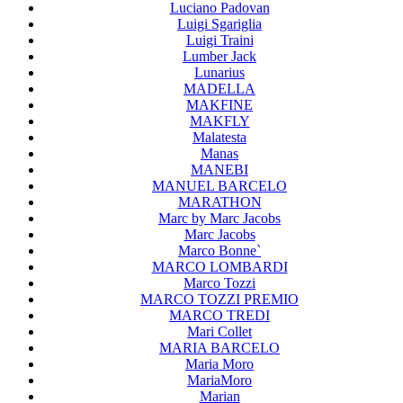
Luciano Padovan
Luigi Sgariglia
Luigi Traini
Lumber Jack
Lunarius
MADELLA
MAKFINE
MAKFLY
Malatesta
Manas
MANEBI
MANUEL BARCELO
MARATHON
Marc by Marc Jacobs
Marc Jacobs
Marco Bonne`
MARCO LOMBARDI
Marco Tozzi
MARCO TOZZI PREMIO
MARCO TREDI
Mari Collet
MARIA BARCELO
Maria Moro
MariaMoro
Marian