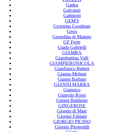
Gadea
Galvanni
Gattinoni
GEM'S
Georgina Goodman
Geox
Gerardina di Maggio
GF Ferre
Giada Gabrielli
GIAMBA
Giambattista Valli
GIAMPIERONICOLA
Gianfranco Butteri
Gianna Meliani
Gianni Barbato
GIANNI MARRA
Giannico
Gianvito Rossi
Gimmi Baldinini
GINGEROSE
Giorgio di Mare
Giorgio Fabiani
GIORGIO PICINO
Giorgio Piergentili