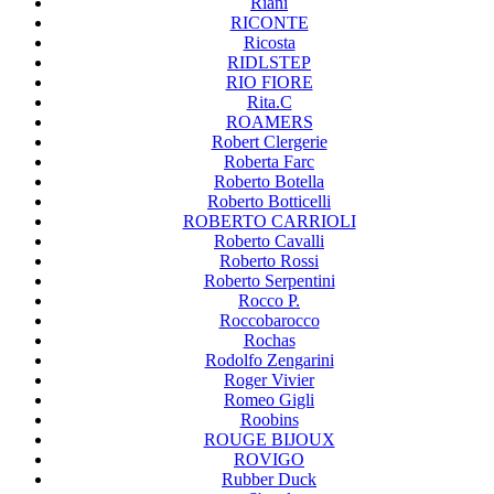
Riani
RICONTE
Ricosta
RIDLSTEP
RIO FIORE
Rita.C
ROAMERS
Robert Clergerie
Roberta Farc
Roberto Botella
Roberto Botticelli
ROBERTO CARRIOLI
Roberto Cavalli
Roberto Rossi
Roberto Serpentini
Rocco P.
Roccobarocco
Rochas
Rodolfo Zengarini
Roger Vivier
Romeo Gigli
Roobins
ROUGE BIJOUX
ROVIGO
Rubber Duck