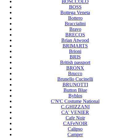
BOSCCOLO
BOSS
Bottega Veneta
Bottero
Braccialini
Bravo
BRECOS
Brian Atwood
BRIMARTS
Brioni
BRIS
British passport
BRONX
Brucco
Brunello Cucinelli
BRUNOTTI
Button Blue
Byblos
C'N'C Costume National
C.GHIZZANI
CA' VENIER
Cafe Noir
CAFeNOIR
Calipso
Camper