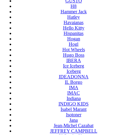
GUSTO
H8
Hammer Jack
Hatley
Havaianas
Hello Kitty
Hispanitas
Hogan
Hogl
Hot Wheels
Hugo Boss
IBERA
Ice Iceberg
Iceberg
IDEADONNA
IL Borgo
IMA
IMAC
Indiana
INDIGO KIDS
Isabel Marant
Isotoner
Jana
Jean-Michel Cazabat
JEFFREY CAMPBELL