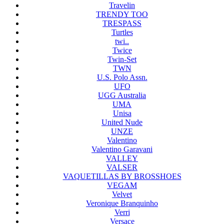
Travelin
TRENDY TOO
TRESPASS
Turtles
twi..
Twice
Twin-Set
TWN
U.S. Polo Assn.
UFO
UGG Australia
UMA
Unisa
United Nude
UNZE
Valentino
Valentino Garavani
VALLEY
VALSER
VAQUETILLAS BY BROSSHOES
VEGAM
Velvet
Veronique Branquinho
Verri
Versace