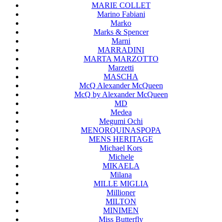
MARIE COLLET
Marino Fabiani
Marko
Marks & Spencer
Marni
MARRADINI
MARTA MARZOTTO
Marzetti
MASCHA
McQ Alexander McQueen
McQ by Alexander McQueen
MD
Medea
Megumi Ochi
MENORQUINASPOPA
MENS HERITAGE
Michael Kors
Michele
MIKAELA
Milana
MILLE MIGLIA
Millioner
MILTON
MINIMEN
Miss Butterfly