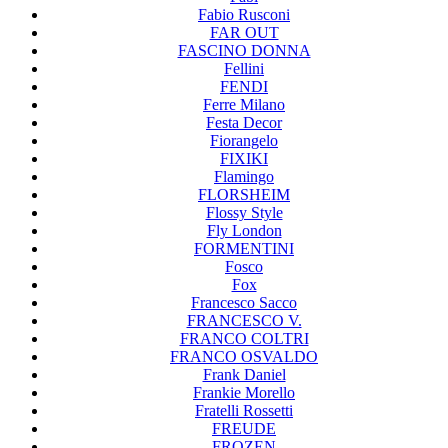
Fabio Rusconi
FAR OUT
FASCINO DONNA
Fellini
FENDI
Ferre Milano
Festa Decor
Fiorangelo
FIXIKI
Flamingo
FLORSHEIM
Flossy Style
Fly London
FORMENTINI
Fosco
Fox
Francesco Sacco
FRANCESCO V.
FRANCO COLTRI
FRANCO OSVALDO
Frank Daniel
Frankie Morello
Fratelli Rossetti
FREUDE
FROZEN