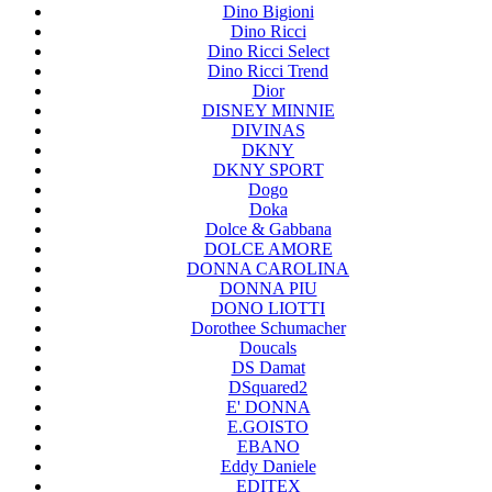
Dino Bigioni
Dino Ricci
Dino Ricci Select
Dino Ricci Trend
Dior
DISNEY MINNIE
DIVINAS
DKNY
DKNY SPORT
Dogo
Doka
Dolce & Gabbana
DOLCE AMORE
DONNA CAROLINA
DONNA PIU
DONO LIOTTI
Dorothee Schumacher
Doucals
DS Damat
DSquared2
E' DONNA
E.GOISTO
EBANO
Eddy Daniele
EDITEX