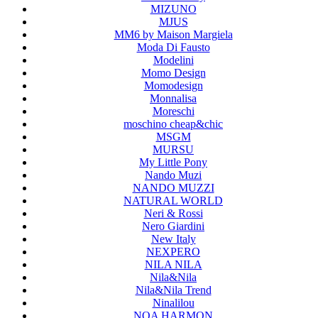
MIZUNO
MJUS
MM6 by Maison Margiela
Moda Di Fausto
Modelini
Momo Design
Momodesign
Monnalisa
Moreschi
moschino cheap&chic
MSGM
MURSU
My Little Pony
Nando Muzi
NANDO MUZZI
NATURAL WORLD
Neri & Rossi
Nero Giardini
New Italy
NEXPERO
NILA NILA
Nila&Nila
Nila&Nila Trend
Ninalilou
NOA HARMON