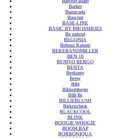
Barcelo Biagi
Barker
Barracuda
Basconi
BASE-LINE
BASIC BY BROSSHOES
Be natural
BEGONIA
Behnaz Kanani
BEKERANDMILLER
BEN 10
BENITO BERGO
BENTA
Berkonty
Betsy
Bibi
Bikkembergs
Billi Bi
BILLIEBLUSH
Birkenchtok
BLACKCOOL
BLINK
BOOGIE WOOGIE
BOOM BAP
BORBONIQUA