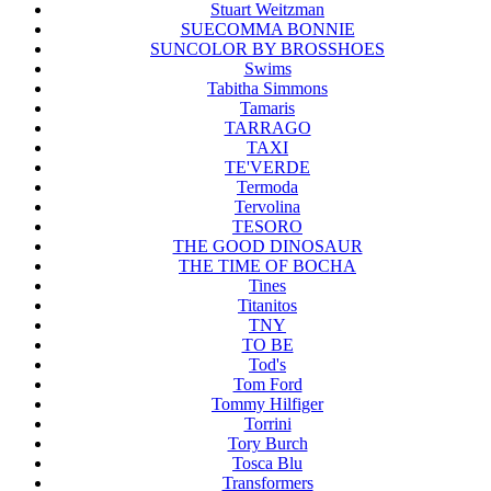
Stuart Weitzman
SUECOMMA BONNIE
SUNCOLOR BY BROSSHOES
Swims
Tabitha Simmons
Tamaris
TARRAGO
TAXI
TE'VERDE
Termoda
Tervolina
TESORO
THE GOOD DINOSAUR
THE TIME OF BOCHA
Tines
Titanitos
TNY
TO BE
Tod's
Tom Ford
Tommy Hilfiger
Torrini
Tory Burch
Tosca Blu
Transformers