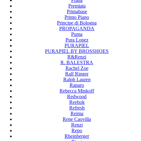
Prada
Premiata
Primabase
Primo Piano
Principe di Bologna
PROPAGANDA
Puma
Pura Lopez
PURAPIEL
PURAPIEL BY BROSSHOES
R&Renzi
R. BALESTRA
Rachel Zoe
Ralf Ringer
Ralph Lauren
Raparo
Rebecca Minkoff
Redwood
Reebok
Refresh
Reima
Rene Caovilla
Renzi
Repo
Rheinberger