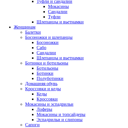
Туфли и сандалии
Мокасины
Сандалии
Туфли
Шлепанцы и вьетнамки
Женщинам
Балетки
Босоножки и шлепанцы
Босоножки
Сабо
Сандалии
Шлепанцы и вьетнамки
Ботинки и ботильоны
Ботильоны
Ботинки
Полуботинки
Домашняя обувь
Кроссовки и кеды
Кеды
Кроссовки
Мокасины и эспадрильи
Лоферы
Мокасины и топсайдеры
Эспадрильи и слипоны
Сапоги