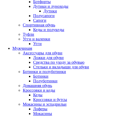
Ботфорты
Дутики и луноходы
Дутики
Полусапоги
Сапоги
Спортивная обувь
Кеды и полукеды
Туфли
Угги и валенки
Угги
Мужчинам
Аксессуары для обуви
Ложки для обуви
Средства по уходу за обувью
Стельки и вкладыши для обуви
Ботинки и полуботинки
Ботинки
Полуботинки
Домашняя обувь
Кроссовки и кеды
Кеды
Кроссовки и бутсы
Мокасины и эспадрильи
Лоферы
Мокасины