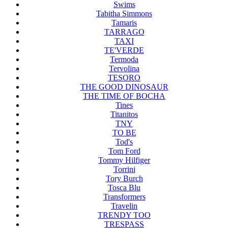
Swims
Tabitha Simmons
Tamaris
TARRAGO
TAXI
TE'VERDE
Termoda
Tervolina
TESORO
THE GOOD DINOSAUR
THE TIME OF BOCHA
Tines
Titanitos
TNY
TO BE
Tod's
Tom Ford
Tommy Hilfiger
Torrini
Tory Burch
Tosca Blu
Transformers
Travelin
TRENDY TOO
TRESPASS