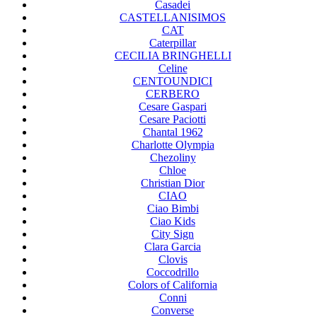
Casadei
CASTELLANISIMOS
CAT
Caterpillar
CECILIA BRINGHELLI
Celine
CENTOUNDICI
CERBERO
Cesare Gaspari
Cesare Paciotti
Chantal 1962
Charlotte Olympia
Chezoliny
Chloe
Christian Dior
CIAO
Ciao Bimbi
Ciao Kids
City Sign
Clara Garcia
Clovis
Coccodrillo
Colors of California
Conni
Converse