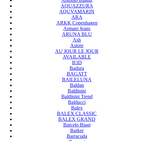
Antonio Biaggi
AQUAZZURA
AQUVAMARIN
ARA
ARKK Copenhagen
Armani Jeans
ARUNA BLU
Ash
Astore
AU JOUR LE JOUR
AVAILABLE
B3D
Badura
BAGATT
BAILELUNA
Baldan
Baldinini
Baldinini Trend
Balducci
Balex
BALEX CLASSIC
BALEX GRAND
Barcelo Biagi
Barker
Barracuda