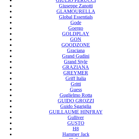
GIULIO PERUCCI
Giuseppe Zanotti
GLAMOURELLA
Global Essentials
Gode
Goergo
GOLDPLAY
GON
GOODZONE
Graciana
Grand Gudini
Grand Style
GRAZIANA
GREYMER
Griff Italia
Gritti
Guess
Guglielmo Rotta
GUIDO GROZZI
Guido Sgariglia
GUILLAUME HINFRAY
Gulliver
GUSTO
H8
Hammer Jack