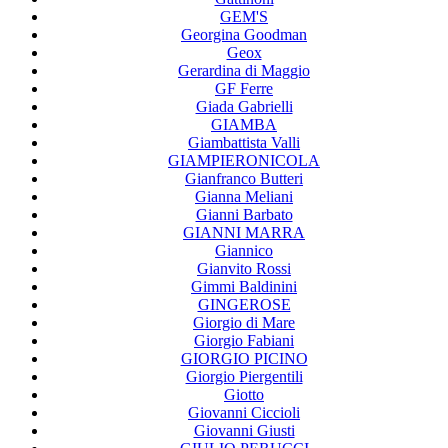
GEM'S
Georgina Goodman
Geox
Gerardina di Maggio
GF Ferre
Giada Gabrielli
GIAMBA
Giambattista Valli
GIAMPIERONICOLA
Gianfranco Butteri
Gianna Meliani
Gianni Barbato
GIANNI MARRA
Giannico
Gianvito Rossi
Gimmi Baldinini
GINGEROSE
Giorgio di Mare
Giorgio Fabiani
GIORGIO PICINO
Giorgio Piergentili
Giotto
Giovanni Ciccioli
Giovanni Giusti