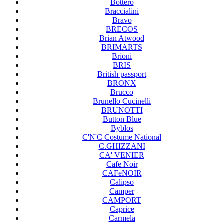
Bottero
Braccialini
Bravo
BRECOS
Brian Atwood
BRIMARTS
Brioni
BRIS
British passport
BRONX
Brucco
Brunello Cucinelli
BRUNOTTI
Button Blue
Byblos
C'N'C Costume National
C.GHIZZANI
CA' VENIER
Cafe Noir
CAFeNOIR
Calipso
Camper
CAMPORT
Caprice
Carmela