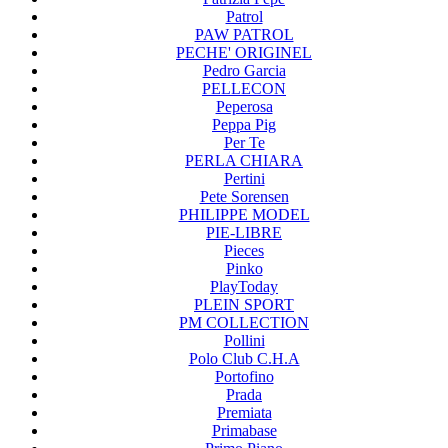
Patrol
PAW PATROL
PECHE' ORIGINEL
Pedro Garcia
PELLECON
Peperosa
Peppa Pig
Per Te
PERLA CHIARA
Pertini
Pete Sorensen
PHILIPPE MODEL
PIE-LIBRE
Pieces
Pinko
PlayToday
PLEIN SPORT
PM COLLECTION
Pollini
Polo Club C.H.A
Portofino
Prada
Premiata
Primabase