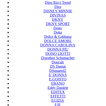
Dino Ricci Trend
Dior
DISNEY MINNIE
DIVINAS
DKNY
DKNY SPORT
Dogo
Doka
Dolce & Gabbana
DOLCE AMORE
DONNA CAROLINA
DONNA PIU
DONO LIOTTI
Dorothee Schumacher
Doucals
DS Damat
DSquared2
E' DONNA
E.GOISTO
EBANO
Eddy Daniele
EDITEX
EFFETTI
EGIZIA
EJE