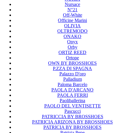
Nursace
N°21
Off-White
Officine Marini
OLIVIA
OLTREMODO
ONAKO
Onyx
Orby
ORTIZ REED
Ortope
OWN BY BROSSHOES
P.ZZA DI SPAGNA
Palazzo D'oro
Palladium
Paloma Barcelo
PAOLA D'ARCANO
PAOLA FERRI
Paoliballerina
PAOLO DEL VENTISETTE
Pascucci
PATRICCIA BY BROSSHOES
PATRICIA ARIZONA BY BROSSHOES
PATRICIA BY BROSSHOES
Patrizia Pepe