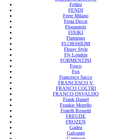
Fellini
FENDI
Ferre Milano
Festa Decor
Fiorangelo
FIXIKI
Flamingo
FLORSHEIM
Flossy Style
Fly London
FORMENTINI
Fosco
Fox
Francesco Sacco
FRANCESCO V.
FRANCO COLTRI
FRANCO OSVALDO
Frank Daniel
Frankie Morello
Fratelli Rossetti
FREUDE
FROZEN
Gadea
Galvanni
Gattinoni