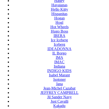
Hatley
Havaianas
Hello Kitty
Hispanitas
Hogan
Hogl
Hot Wheels
Hugo Boss
IBERA
Ice Iceberg
Iceberg
IDEADONNA
IL Borgo
IMA
IMAC
Indiana
INDIGO KIDS
Isabel Marant
Isotoner
Jana
Jean-Michel Cazabat
JEFFREY CAMPBELL
Jil Sander Navy
Just Cavalli
Kakadu