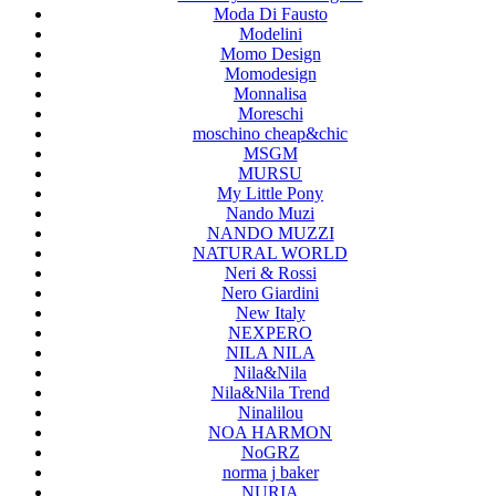
Moda Di Fausto
Modelini
Momo Design
Momodesign
Monnalisa
Moreschi
moschino cheap&chic
MSGM
MURSU
My Little Pony
Nando Muzi
NANDO MUZZI
NATURAL WORLD
Neri & Rossi
Nero Giardini
New Italy
NEXPERO
NILA NILA
Nila&Nila
Nila&Nila Trend
Ninalilou
NOA HARMON
NoGRZ
norma j baker
NURIA