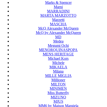
Marks & Spencer
Marni
MARRADINI
MARTA MARZOTTO
Marzetti
MASCHA
McQ Alexander McQueen
McQ by Alexander McQueen
MD
Medea
Megumi Ochi
MENORQUINASPOPA
MENS HERITAGE
Michael Kors
Michele
MIKAELA
Milana
MILLE MIGLIA
Millioner
MILTON
MINIMEN
Miss Butterfly
MIZUNO
MJUS
MM6 by Maison Margiela