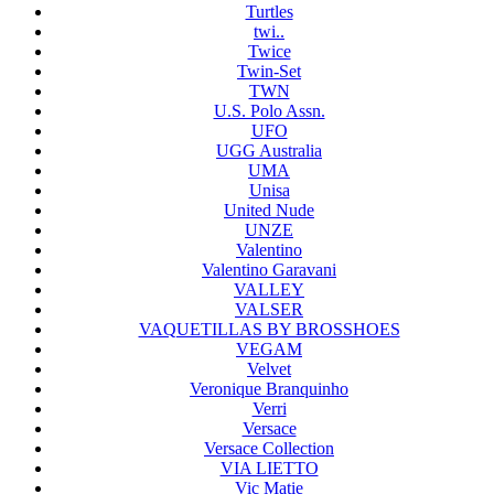
Turtles
twi..
Twice
Twin-Set
TWN
U.S. Polo Assn.
UFO
UGG Australia
UMA
Unisa
United Nude
UNZE
Valentino
Valentino Garavani
VALLEY
VALSER
VAQUETILLAS BY BROSSHOES
VEGAM
Velvet
Veronique Branquinho
Verri
Versace
Versace Collection
VIA LIETTO
Vic Matie