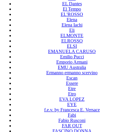
EL Dantes
El Tempo
EL'ROSSO
Elena
Elena Iachi
Eli
ELMONTE
ELROSSO
ELSI
EMANUELA CARUSO
Emilio Pucci
Emporio Armani
EMU Australia
Ermanno ermanno scervino
Escan
Essere
Etre
Etro
EVA LOPEZ
EYE
f.e.v. by Francesca E. Versace
Fabi
Fabio Rusconi
FAR OUT
FASCINO DONNA