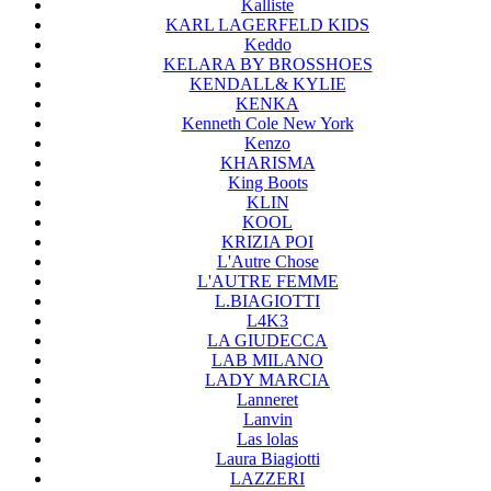
Kalliste
KARL LAGERFELD KIDS
Keddo
KELARA BY BROSSHOES
KENDALL& KYLIE
KENKA
Kenneth Cole New York
Kenzo
KHARISMA
King Boots
KLIN
KOOL
KRIZIA POI
L'Autre Chose
L'AUTRE FEMME
L.BIAGIOTTI
L4K3
LA GIUDECCA
LAB MILANO
LADY MARCIA
Lanneret
Lanvin
Las lolas
Laura Biagiotti
LAZZERI