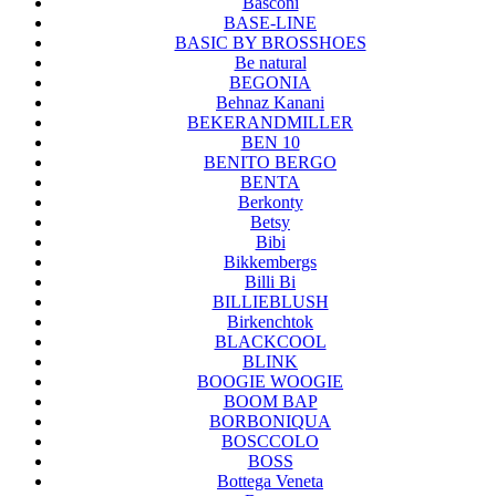
Basconi
BASE-LINE
BASIC BY BROSSHOES
Be natural
BEGONIA
Behnaz Kanani
BEKERANDMILLER
BEN 10
BENITO BERGO
BENTA
Berkonty
Betsy
Bibi
Bikkembergs
Billi Bi
BILLIEBLUSH
Birkenchtok
BLACKCOOL
BLINK
BOOGIE WOOGIE
BOOM BAP
BORBONIQUA
BOSCCOLO
BOSS
Bottega Veneta