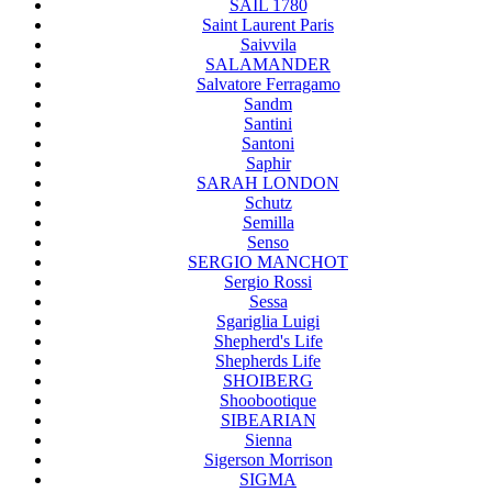
SAIL 1780
Saint Laurent Paris
Saivvila
SALAMANDER
Salvatore Ferragamo
Sandm
Santini
Santoni
Saphir
SARAH LONDON
Schutz
Semilla
Senso
SERGIO MANCHOT
Sergio Rossi
Sessa
Sgariglia Luigi
Shepherd's Life
Shepherds Life
SHOIBERG
Shoobootique
SIBEARIAN
Sienna
Sigerson Morrison
SIGMA