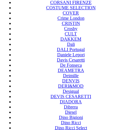
CORSANI FIRENZE
COSTUME SELECTION
COVER
Crime London
CRISTIN
Crosby
CULT
DAKKEM
Dali
DALI Portugal
Daniele Lepori
Davis Cesaretti
De Fonseca
DEAMETRA
Deimille
DENVIS
DERI&MOD
Desigual
DEVIS CESARETTI
DIADORA
Dibrera
Diesel
Dino Bigioni
Dino Ricci
Dino Ricci Select