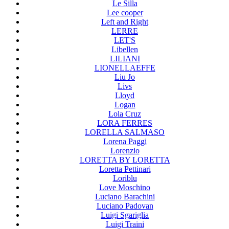
Le Silla
Lee cooper
Left and Right
LERRE
LET'S
Libellen
LILIANI
LIONELLAEFFE
Liu Jo
Livs
Lloyd
Logan
Lola Cruz
LORA FERRES
LORELLA SALMASO
Lorena Paggi
Lorenzio
LORETTA BY LORETTA
Loretta Pettinari
Loriblu
Love Moschino
Luciano Barachini
Luciano Padovan
Luigi Sgariglia
Luigi Traini