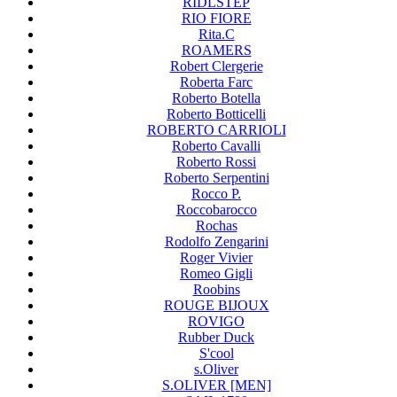
RIDLSTEP
RIO FIORE
Rita.C
ROAMERS
Robert Clergerie
Roberta Farc
Roberto Botella
Roberto Botticelli
ROBERTO CARRIOLI
Roberto Cavalli
Roberto Rossi
Roberto Serpentini
Rocco P.
Roccobarocco
Rochas
Rodolfo Zengarini
Roger Vivier
Romeo Gigli
Roobins
ROUGE BIJOUX
ROVIGO
Rubber Duck
S'cool
s.Oliver
S.OLIVER [MEN]