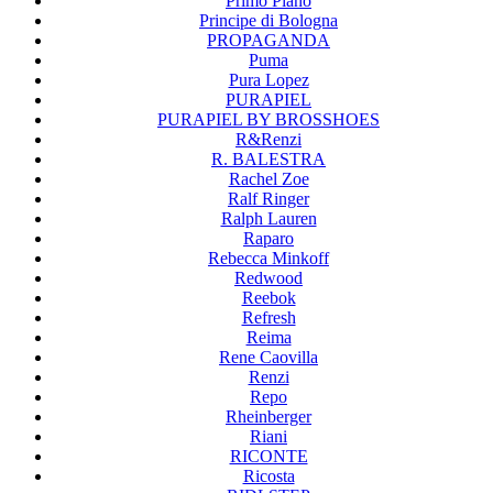
Primo Piano
Principe di Bologna
PROPAGANDA
Puma
Pura Lopez
PURAPIEL
PURAPIEL BY BROSSHOES
R&Renzi
R. BALESTRA
Rachel Zoe
Ralf Ringer
Ralph Lauren
Raparo
Rebecca Minkoff
Redwood
Reebok
Refresh
Reima
Rene Caovilla
Renzi
Repo
Rheinberger
Riani
RICONTE
Ricosta