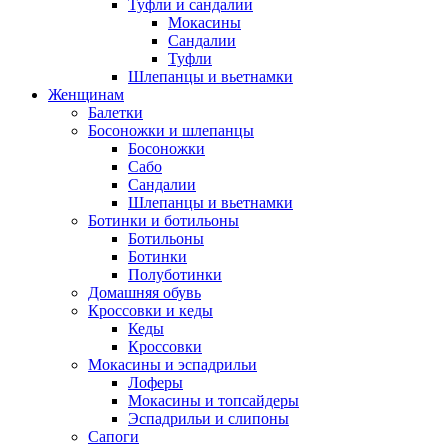
Туфли и сандалии
Мокасины
Сандалии
Туфли
Шлепанцы и вьетнамки
Женщинам
Балетки
Босоножки и шлепанцы
Босоножки
Сабо
Сандалии
Шлепанцы и вьетнамки
Ботинки и ботильоны
Ботильоны
Ботинки
Полуботинки
Домашняя обувь
Кроссовки и кеды
Кеды
Кроссовки
Мокасины и эспадрильи
Лоферы
Мокасины и топсайдеры
Эспадрильи и слипоны
Сапоги