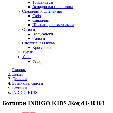
Топсайдеры
Эспадрильи и слипоны
Сандалии и шлепанцы
Сабо
Сандалии
Шлепанцы и вьетнамки
Сапоги
Полусапоги
Сапоги
Спортивная Обувь
Кроссовки
Туфли
Угги
Угги
Главная
Детям
Девочки
Ботинки и сапоги
Ботинки
INDIGO KIDS
Ботинки INDIGO KIDS /Код d1-10163