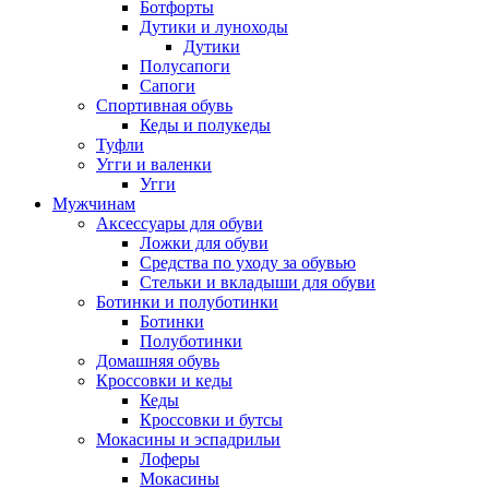
Ботфорты
Дутики и луноходы
Дутики
Полусапоги
Сапоги
Спортивная обувь
Кеды и полукеды
Туфли
Угги и валенки
Угги
Мужчинам
Аксессуары для обуви
Ложки для обуви
Средства по уходу за обувью
Стельки и вкладыши для обуви
Ботинки и полуботинки
Ботинки
Полуботинки
Домашняя обувь
Кроссовки и кеды
Кеды
Кроссовки и бутсы
Мокасины и эспадрильи
Лоферы
Мокасины