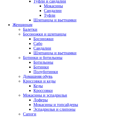
Туфли и сандалии
Мокасины
Сандалии
Туфли
Шлепанцы и вьетнамки
Женщинам
Балетки
Босоножки и шлепанцы
Босоножки
Сабо
Сандалии
Шлепанцы и вьетнамки
Ботинки и ботильоны
Ботильоны
Ботинки
Полуботинки
Домашняя обувь
Кроссовки и кеды
Кеды
Кроссовки
Мокасины и эспадрильи
Лоферы
Мокасины и топсайдеры
Эспадрильи и слипоны
Сапоги