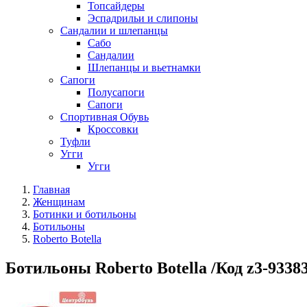
Топсайдеры
Эспадрильи и слипоны
Сандалии и шлепанцы
Сабо
Сандалии
Шлепанцы и вьетнамки
Сапоги
Полусапоги
Сапоги
Спортивная Обувь
Кроссовки
Туфли
Угги
Угги
Главная
Женщинам
Ботинки и ботильоны
Ботильоны
Roberto Botella
Ботильоны Roberto Botella /Код z3-9338