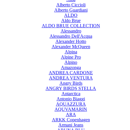
Alberto Ciccioli
Alberto Guardiani
ALDO
Aldo Brue
ALDO BRUE COLLECTION
Alessandro
Alessandro Dell'Acqua
Alexander Hotto
Alexander McQueen
Alpina
Alpine Pro
Alpino
Amazonga
ANDREA CARDONE
ANDREA VENTURA
Angry Birds
ANGRY BIRDS STELLA
Antarctica
Antonio Biaggi
AQUAZZURA
AQUVAMARIN
ARA
ARKK Copenhagen
Armani Jeans