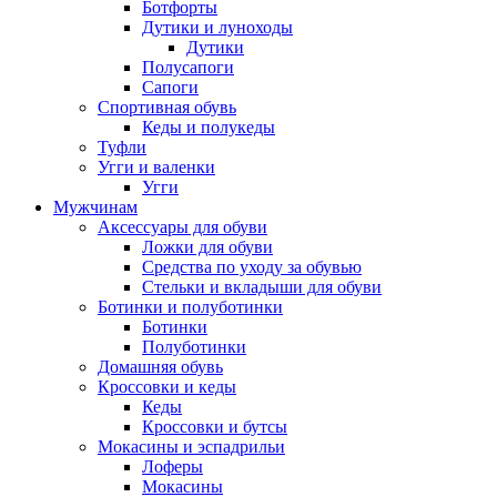
Ботфорты
Дутики и луноходы
Дутики
Полусапоги
Сапоги
Спортивная обувь
Кеды и полукеды
Туфли
Угги и валенки
Угги
Мужчинам
Аксессуары для обуви
Ложки для обуви
Средства по уходу за обувью
Стельки и вкладыши для обуви
Ботинки и полуботинки
Ботинки
Полуботинки
Домашняя обувь
Кроссовки и кеды
Кеды
Кроссовки и бутсы
Мокасины и эспадрильи
Лоферы
Мокасины