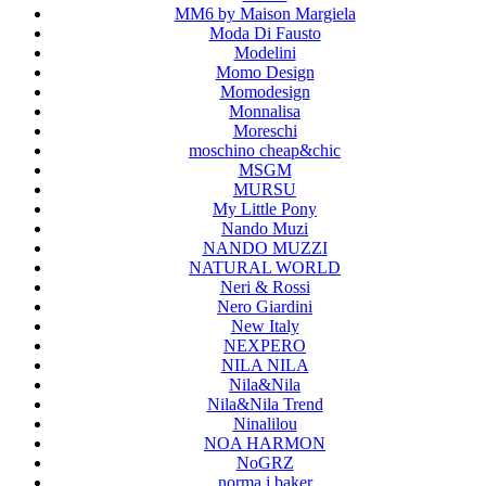
MM6 by Maison Margiela
Moda Di Fausto
Modelini
Momo Design
Momodesign
Monnalisa
Moreschi
moschino cheap&chic
MSGM
MURSU
My Little Pony
Nando Muzi
NANDO MUZZI
NATURAL WORLD
Neri & Rossi
Nero Giardini
New Italy
NEXPERO
NILA NILA
Nila&Nila
Nila&Nila Trend
Ninalilou
NOA HARMON
NoGRZ
norma j baker