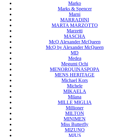
Marko
Marks & Spencer
Marni
MARRADINI
MARTA MARZOTTO
Marzetti
MASCHA
McQ Alexander McQueen
McQ by Alexander McQueen
MD
Medea
Megumi Ochi
MENORQUINASPOPA
MENS HERITAGE
Michael Kors
Michele
MIKAELA
Milana
MILLE MIGLIA
Millioner
MILTON
MINIMEN
Miss Butterfly
MIZUNO
MJUS