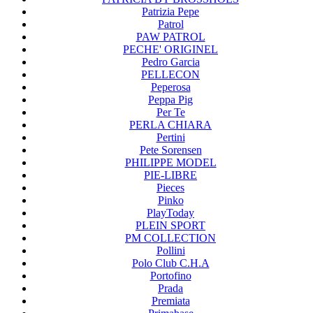
Patrizia Pepe
Patrol
PAW PATROL
PECHE' ORIGINEL
Pedro Garcia
PELLECON
Peperosa
Peppa Pig
Per Te
PERLA CHIARA
Pertini
Pete Sorensen
PHILIPPE MODEL
PIE-LIBRE
Pieces
Pinko
PlayToday
PLEIN SPORT
PM COLLECTION
Pollini
Polo Club C.H.A
Portofino
Prada
Premiata