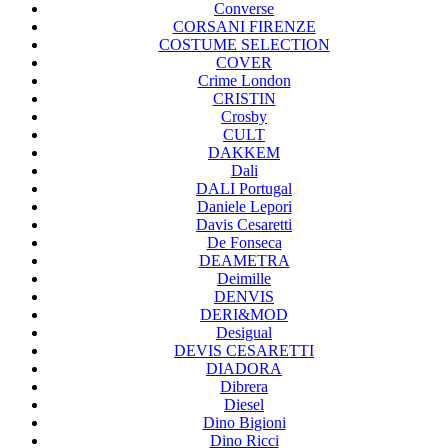
Converse
CORSANI FIRENZE
COSTUME SELECTION
COVER
Crime London
CRISTIN
Crosby
CULT
DAKKEM
Dali
DALI Portugal
Daniele Lepori
Davis Cesaretti
De Fonseca
DEAMETRA
Deimille
DENVIS
DERI&MOD
Desigual
DEVIS CESARETTI
DIADORA
Dibrera
Diesel
Dino Bigioni
Dino Ricci