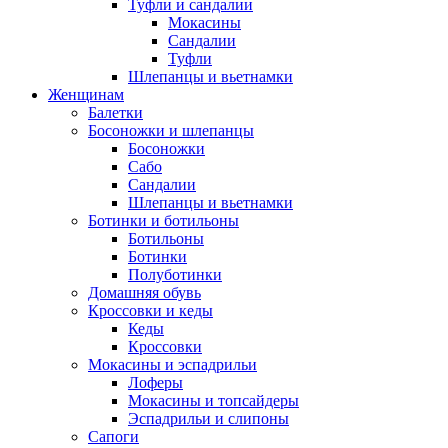
Туфли и сандалии
Мокасины
Сандалии
Туфли
Шлепанцы и вьетнамки
Женщинам
Балетки
Босоножки и шлепанцы
Босоножки
Сабо
Сандалии
Шлепанцы и вьетнамки
Ботинки и ботильоны
Ботильоны
Ботинки
Полуботинки
Домашняя обувь
Кроссовки и кеды
Кеды
Кроссовки
Мокасины и эспадрильи
Лоферы
Мокасины и топсайдеры
Эспадрильи и слипоны
Сапоги