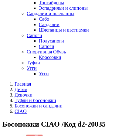
Топсайдеры
Эспадрильи и слипоны
Сандалии и шлепанцы
Сабо
Сандалии
Шлепанцы и вьетнамки
Сапоги
Полусапоги
Сапоги
Спортивная Обувь
Кроссовки
Туфли
Угги
Угги
Главная
Детям
Девочки
Туфли и босоножки
Босоножки и сандалии
CIAO
Босоножки CIAO /Код d2-20035