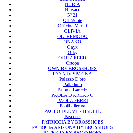
NURIA
Nursace
N°21
Off-White
Officine Marini
OLIVIA
OLTREMODO
ONAKO
Onyx
Orby
ORTIZ REED
Ortope
OWN BY BROSSHOES
P.ZZA DI SPAGNA
Palazzo D'oro
Palladium
Paloma Barcelo
PAOLA D'ARCANO
PAOLA FERRI
Paoliballerina
PAOLO DEL VENTISETTE
Pascucci
PATRICCIA BY BROSSHOES
PATRICIA ARIZONA BY BROSSHOES
PATRICIA BY BROSSHOES