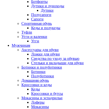
Ботфорты
Дутики и луноходы
Дутики
Полусапоги
Сапоги
Спортивная обувь
Кеды и полукеды
Туфли
Угги и валенки
Угги
Мужчинам
Аксессуары для обуви
Ложки для обуви
Средства по уходу за обувью
Стельки и вкладыши для обуви
Ботинки и полуботинки
Ботинки
Полуботинки
Домашняя обувь
Кроссовки и кеды
Кеды
Кроссовки и бутсы
Мокасины и эспадрильи
Лоферы
Мокасины