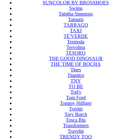
SUNCOLOR BY BROSSHOES
Swims
Tabitha Simmons
Tamaris
TARRAGO
TAXI
TE'VERDE
Termoda
Tervolina
TESORO
THE GOOD DINOSAUR
THE TIME OF BOCHA
Tines
Titanitos
TNY
TO BE
Tod's
Tom Ford
Tommy Hilfiger
Torrini
Tory Burch
Tosca Blu
Transformers
Travelin
TRENDY TOO