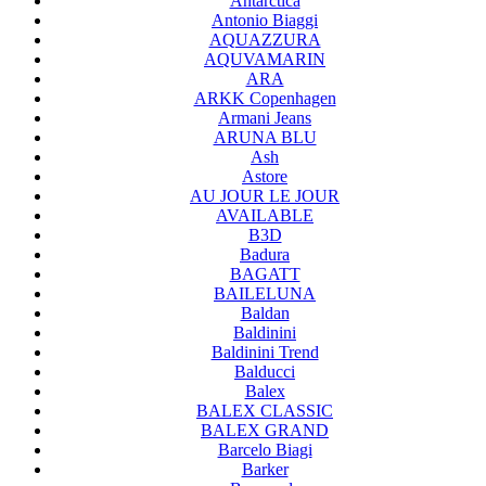
Antarctica
Antonio Biaggi
AQUAZZURA
AQUVAMARIN
ARA
ARKK Copenhagen
Armani Jeans
ARUNA BLU
Ash
Astore
AU JOUR LE JOUR
AVAILABLE
B3D
Badura
BAGATT
BAILELUNA
Baldan
Baldinini
Baldinini Trend
Balducci
Balex
BALEX CLASSIC
BALEX GRAND
Barcelo Biagi
Barker