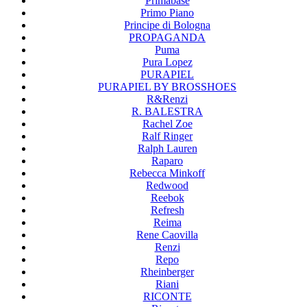
Primabase
Primo Piano
Principe di Bologna
PROPAGANDA
Puma
Pura Lopez
PURAPIEL
PURAPIEL BY BROSSHOES
R&Renzi
R. BALESTRA
Rachel Zoe
Ralf Ringer
Ralph Lauren
Raparo
Rebecca Minkoff
Redwood
Reebok
Refresh
Reima
Rene Caovilla
Renzi
Repo
Rheinberger
Riani
RICONTE