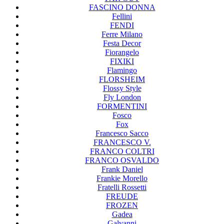
FASCINO DONNA
Fellini
FENDI
Ferre Milano
Festa Decor
Fiorangelo
FIXIKI
Flamingo
FLORSHEIM
Flossy Style
Fly London
FORMENTINI
Fosco
Fox
Francesco Sacco
FRANCESCO V.
FRANCO COLTRI
FRANCO OSVALDO
Frank Daniel
Frankie Morello
Fratelli Rossetti
FREUDE
FROZEN
Gadea
Galvanni