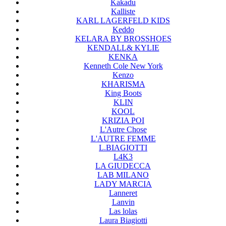
Kakadu
Kalliste
KARL LAGERFELD KIDS
Keddo
KELARA BY BROSSHOES
KENDALL& KYLIE
KENKA
Kenneth Cole New York
Kenzo
KHARISMA
King Boots
KLIN
KOOL
KRIZIA POI
L'Autre Chose
L'AUTRE FEMME
L.BIAGIOTTI
L4K3
LA GIUDECCA
LAB MILANO
LADY MARCIA
Lanneret
Lanvin
Las lolas
Laura Biagiotti