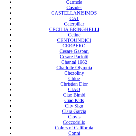
Carmela
Casadei
CASTELLANISIMOS
CAT
Caterpillar
CECILIA BRINGHELLI
Celine
CENTOUNDICI
CERBERO
Cesare Gaspari
Cesare Paciotti
Chantal 1962
Charlotte Olympia
Chezoliny
Chloe
Christian Dior
CIAO
Ciao Bimbi
Ciao Kids
City Sign
Clara Garcia
Clovis
Coccodrillo
Colors of California
Conni