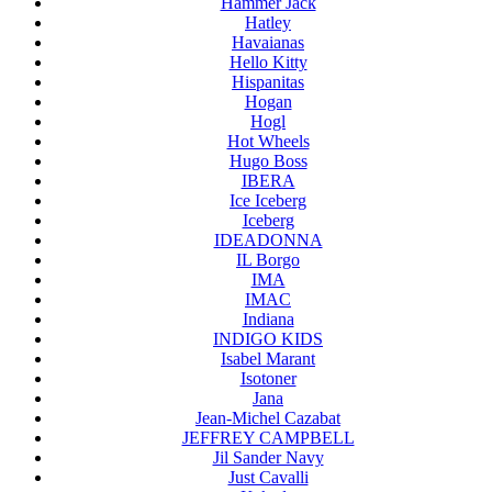
Hammer Jack
Hatley
Havaianas
Hello Kitty
Hispanitas
Hogan
Hogl
Hot Wheels
Hugo Boss
IBERA
Ice Iceberg
Iceberg
IDEADONNA
IL Borgo
IMA
IMAC
Indiana
INDIGO KIDS
Isabel Marant
Isotoner
Jana
Jean-Michel Cazabat
JEFFREY CAMPBELL
Jil Sander Navy
Just Cavalli