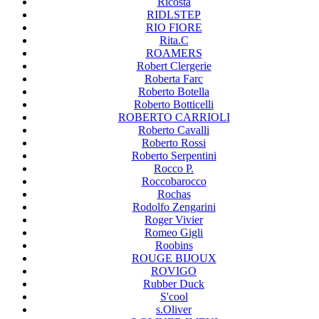
Ricosta
RIDLSTEP
RIO FIORE
Rita.C
ROAMERS
Robert Clergerie
Roberta Farc
Roberto Botella
Roberto Botticelli
ROBERTO CARRIOLI
Roberto Cavalli
Roberto Rossi
Roberto Serpentini
Rocco P.
Roccobarocco
Rochas
Rodolfo Zengarini
Roger Vivier
Romeo Gigli
Roobins
ROUGE BIJOUX
ROVIGO
Rubber Duck
S'cool
s.Oliver