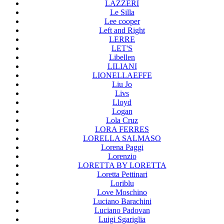
LAZZERI
Le Silla
Lee cooper
Left and Right
LERRE
LET'S
Libellen
LILIANI
LIONELLAEFFE
Liu Jo
Livs
Lloyd
Logan
Lola Cruz
LORA FERRES
LORELLA SALMASO
Lorena Paggi
Lorenzio
LORETTA BY LORETTA
Loretta Pettinari
Loriblu
Love Moschino
Luciano Barachini
Luciano Padovan
Luigi Sgariglia