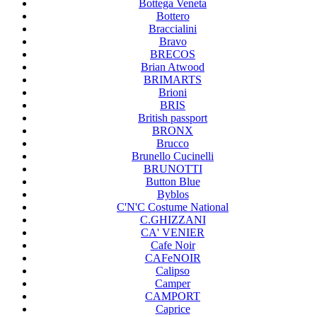
Bottega Veneta
Bottero
Braccialini
Bravo
BRECOS
Brian Atwood
BRIMARTS
Brioni
BRIS
British passport
BRONX
Brucco
Brunello Cucinelli
BRUNOTTI
Button Blue
Byblos
C'N'C Costume National
C.GHIZZANI
CA' VENIER
Cafe Noir
CAFeNOIR
Calipso
Camper
CAMPORT
Caprice