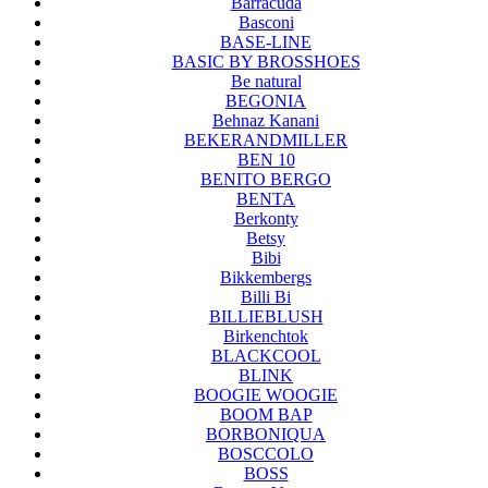
Barracuda
Basconi
BASE-LINE
BASIC BY BROSSHOES
Be natural
BEGONIA
Behnaz Kanani
BEKERANDMILLER
BEN 10
BENITO BERGO
BENTA
Berkonty
Betsy
Bibi
Bikkembergs
Billi Bi
BILLIEBLUSH
Birkenchtok
BLACKCOOL
BLINK
BOOGIE WOOGIE
BOOM BAP
BORBONIQUA
BOSCCOLO
BOSS