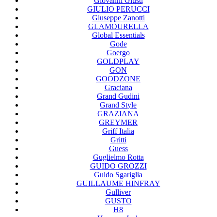
Giovanni Giusti
GIULIO PERUCCI
Giuseppe Zanotti
GLAMOURELLA
Global Essentials
Gode
Goergo
GOLDPLAY
GON
GOODZONE
Graciana
Grand Gudini
Grand Style
GRAZIANA
GREYMER
Griff Italia
Gritti
Guess
Guglielmo Rotta
GUIDO GROZZI
Guido Sgariglia
GUILLAUME HINFRAY
Gulliver
GUSTO
H8