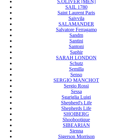
S.OLIVER [MEN]
SAIL 1780
Saint Laurent Paris
Saivvila
SALAMANDER
Salvatore Ferragamo
Sandm
Santini
Santoni
Saphir
SARAH LONDON
Schutz
Semilla
Senso
SERGIO MANCHOT
Sergio Rossi
Sessa
Sgariglia Luigi
Shepherd's Life
Shepherds Life
SHOIBERG
Shoobootique
SIBEARIAN
Sienna
Sigerson Morrison