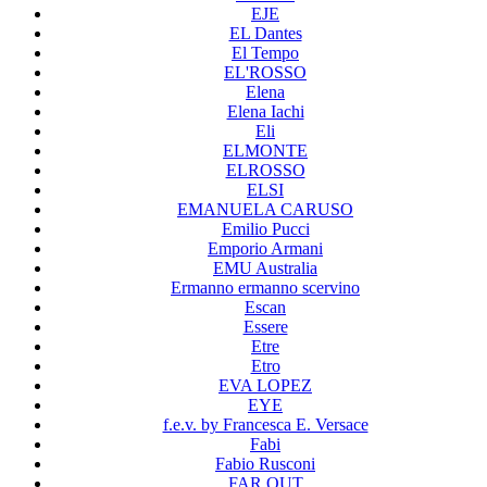
EJE
EL Dantes
El Tempo
EL'ROSSO
Elena
Elena Iachi
Eli
ELMONTE
ELROSSO
ELSI
EMANUELA CARUSO
Emilio Pucci
Emporio Armani
EMU Australia
Ermanno ermanno scervino
Escan
Essere
Etre
Etro
EVA LOPEZ
EYE
f.e.v. by Francesca E. Versace
Fabi
Fabio Rusconi
FAR OUT