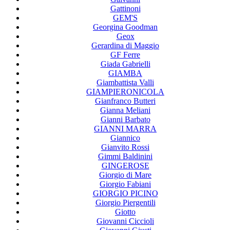
Gattinoni
GEM'S
Georgina Goodman
Geox
Gerardina di Maggio
GF Ferre
Giada Gabrielli
GIAMBA
Giambattista Valli
GIAMPIERONICOLA
Gianfranco Butteri
Gianna Meliani
Gianni Barbato
GIANNI MARRA
Giannico
Gianvito Rossi
Gimmi Baldinini
GINGEROSE
Giorgio di Mare
Giorgio Fabiani
GIORGIO PICINO
Giorgio Piergentili
Giotto
Giovanni Ciccioli