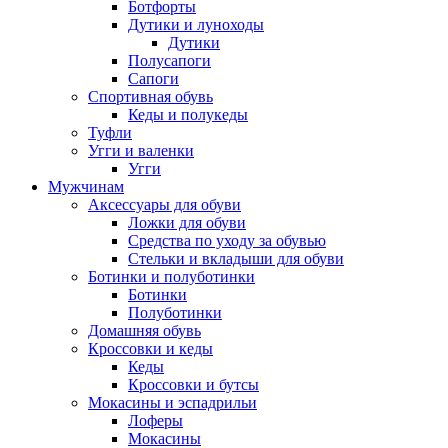
Ботфорты
Дутики и луноходы
Дутики
Полусапоги
Сапоги
Спортивная обувь
Кеды и полукеды
Туфли
Угги и валенки
Угги
Мужчинам
Аксессуары для обуви
Ложки для обуви
Средства по уходу за обувью
Стельки и вкладыши для обуви
Ботинки и полуботинки
Ботинки
Полуботинки
Домашняя обувь
Кроссовки и кеды
Кеды
Кроссовки и бутсы
Мокасины и эспадрильи
Лоферы
Мокасины