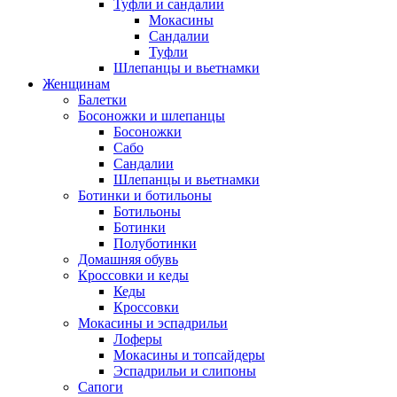
Туфли и сандалии
Мокасины
Сандалии
Туфли
Шлепанцы и вьетнамки
Женщинам
Балетки
Босоножки и шлепанцы
Босоножки
Сабо
Сандалии
Шлепанцы и вьетнамки
Ботинки и ботильоны
Ботильоны
Ботинки
Полуботинки
Домашняя обувь
Кроссовки и кеды
Кеды
Кроссовки
Мокасины и эспадрильи
Лоферы
Мокасины и топсайдеры
Эспадрильи и слипоны
Сапоги