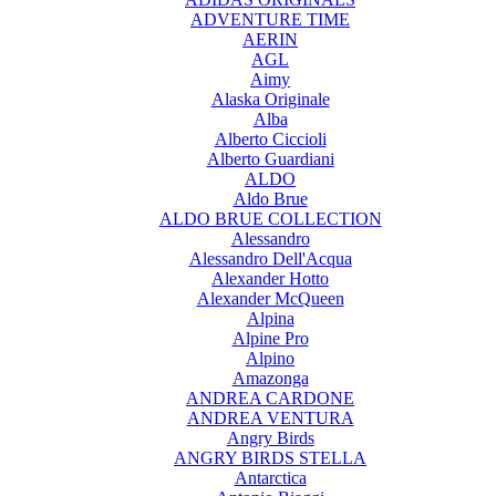
ADVENTURE TIME
AERIN
AGL
Aimy
Alaska Originale
Alba
Alberto Ciccioli
Alberto Guardiani
ALDO
Aldo Brue
ALDO BRUE COLLECTION
Alessandro
Alessandro Dell'Acqua
Alexander Hotto
Alexander McQueen
Alpina
Alpine Pro
Alpino
Amazonga
ANDREA CARDONE
ANDREA VENTURA
Angry Birds
ANGRY BIRDS STELLA
Antarctica