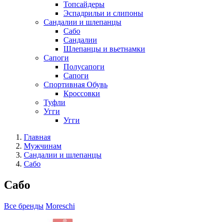
Топсайдеры
Эспадрильи и слипоны
Сандалии и шлепанцы
Сабо
Сандалии
Шлепанцы и вьетнамки
Сапоги
Полусапоги
Сапоги
Спортивная Обувь
Кроссовки
Туфли
Угги
Угги
Главная
Мужчинам
Сандалии и шлепанцы
Сабо
Сабо
Все бренды
Moreschi