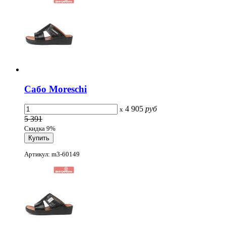
Сабо Moreschi
4 905
руб
x
5 391
Скидка 9%
Артикул: m3-60149