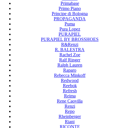
Primabase
Primo Piano
Principe di Bologna
PROPAGANDA
Puma
Pura Lopez
PURAPIEL
PURAPIEL BY BROSSHOES
R&Renzi
R. BALESTRA
Rachel Zoe
Ralf Ringer
Ralph Lauren
Raparo
Rebecca Minkoff
Redwood
Reebok
Refresh
Reima
Rene Caovilla
Renzi
Repo
Rheinberger
Riani
RICONTE