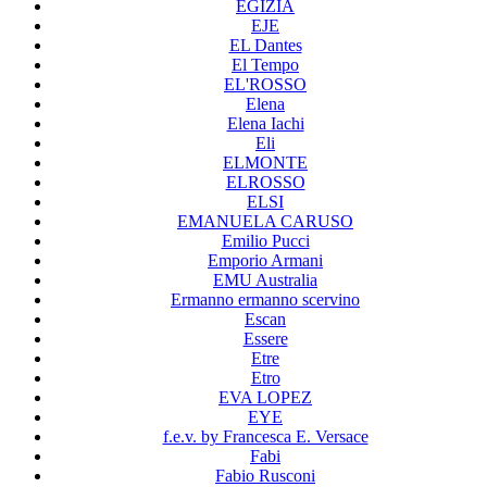
EGIZIA
EJE
EL Dantes
El Tempo
EL'ROSSO
Elena
Elena Iachi
Eli
ELMONTE
ELROSSO
ELSI
EMANUELA CARUSO
Emilio Pucci
Emporio Armani
EMU Australia
Ermanno ermanno scervino
Escan
Essere
Etre
Etro
EVA LOPEZ
EYE
f.e.v. by Francesca E. Versace
Fabi
Fabio Rusconi