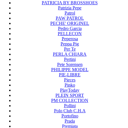
PATRICIA BY BROSSHOES
Patrizia Pepe
Patrol
PAW PATROL
PECHE' ORIGINEL
Pedro Garcia
PELLECON
Peperosa
Peppa Pig
Per Te
PERLA CHIARA
Pertini
Pete Sorensen
PHILIPPE MODEL
PIE-LIBRE
Pieces
Pinko
PlayToday
PLEIN SPORT
PM COLLECTION
Pollini
Polo Club C.H.A
Portofino
Prada
Premiata