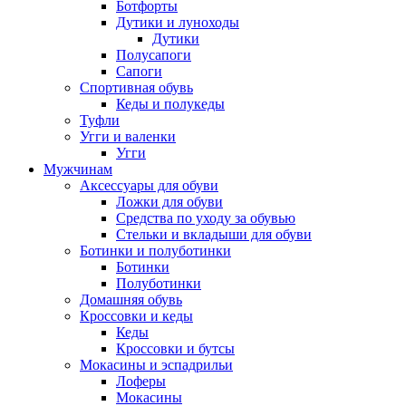
Ботфорты
Дутики и луноходы
Дутики
Полусапоги
Сапоги
Спортивная обувь
Кеды и полукеды
Туфли
Угги и валенки
Угги
Мужчинам
Аксессуары для обуви
Ложки для обуви
Средства по уходу за обувью
Стельки и вкладыши для обуви
Ботинки и полуботинки
Ботинки
Полуботинки
Домашняя обувь
Кроссовки и кеды
Кеды
Кроссовки и бутсы
Мокасины и эспадрильи
Лоферы
Мокасины