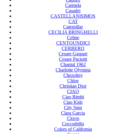
Carmela
Casadei
CASTELLANISIMOS
CAT
Caterpillar
CECILIA BRINGHELLI
Celine
CENTOUNDICI
CERBERO
Cesare Gaspari
Cesare Paciotti
Chantal 1962
Charlotte Olympia
Chezoliny
Chloe
Christian Dior
CIAO
Ciao Bimbi
Ciao Kids
City Sign
Clara Garcia
Clovis
Coccodrillo
Colors of California