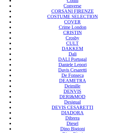
Conni
Converse
CORSANI FIRENZE
COSTUME SELECTION
COVER
Crime London
CRISTIN
Crosby
CULT
DAKKEM
Dali
DALI Portugal
Daniele Lepori
Davis Cesaretti
De Fonseca
DEAMETRA
Deimille
DENVIS
DERI&MOD
Desigual
DEVIS CESARETTI
DIADORA
Dibrera
Diesel
Dino Bigioni