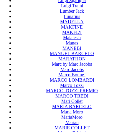
Luigi Sgariglia
Luigi Traini
Lumber Jack
Lunarius
MADELLA
MAKFINE
MAKFLY
Malatesta
Manas
MANEBI
MANUEL BARCELO
MARATHON
Marc by Marc Jacobs
Marc Jacobs
Marco Bonne`
MARCO LOMBARDI
Marco Tozzi
MARCO TOZZI PREMIO
MARCO TREDI
Mari Collet
MARIA BARCELO
Maria Moro
MariaMoro
Marian
MARIE COLLET