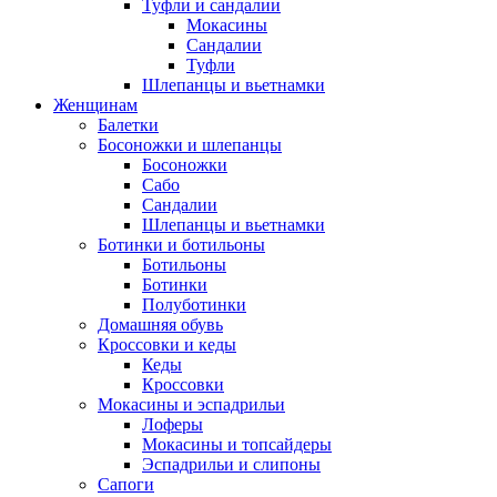
Туфли и сандалии
Мокасины
Сандалии
Туфли
Шлепанцы и вьетнамки
Женщинам
Балетки
Босоножки и шлепанцы
Босоножки
Сабо
Сандалии
Шлепанцы и вьетнамки
Ботинки и ботильоны
Ботильоны
Ботинки
Полуботинки
Домашняя обувь
Кроссовки и кеды
Кеды
Кроссовки
Мокасины и эспадрильи
Лоферы
Мокасины и топсайдеры
Эспадрильи и слипоны
Сапоги