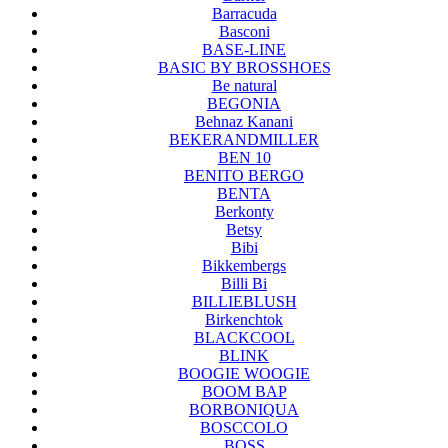
Barracuda
Basconi
BASE-LINE
BASIC BY BROSSHOES
Be natural
BEGONIA
Behnaz Kanani
BEKERANDMILLER
BEN 10
BENITO BERGO
BENTA
Berkonty
Betsy
Bibi
Bikkembergs
Billi Bi
BILLIEBLUSH
Birkenchtok
BLACKCOOL
BLINK
BOOGIE WOOGIE
BOOM BAP
BORBONIQUA
BOSCCOLO
BOSS