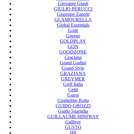
Giovanni Giusti
GIULIO PERUCCI
Giuseppe Zanotti
GLAMOURELLA
Global Essentials
Gode
Goergo
GOLDPLAY
GON
GOODZONE
Graciana
Grand Gudini
Grand Style
GRAZIANA
GREYMER
Griff Italia
Gritti
Guess
Guglielmo Rotta
GUIDO GROZZI
Guido Sgariglia
GUILLAUME HINFRAY
Gulliver
GUSTO
H8