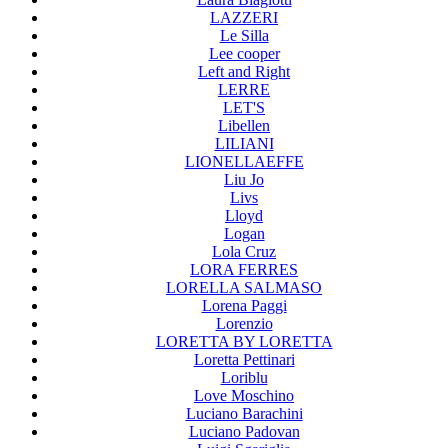
LAZZERI
Le Silla
Lee cooper
Left and Right
LERRE
LET'S
Libellen
LILIANI
LIONELLAEFFE
Liu Jo
Livs
Lloyd
Logan
Lola Cruz
LORA FERRES
LORELLA SALMASO
Lorena Paggi
Lorenzio
LORETTA BY LORETTA
Loretta Pettinari
Loriblu
Love Moschino
Luciano Barachini
Luciano Padovan