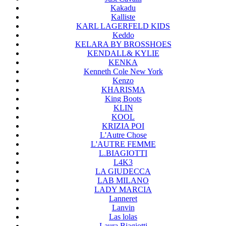
Kakadu
Kalliste
KARL LAGERFELD KIDS
Keddo
KELARA BY BROSSHOES
KENDALL& KYLIE
KENKA
Kenneth Cole New York
Kenzo
KHARISMA
King Boots
KLIN
KOOL
KRIZIA POI
L'Autre Chose
L'AUTRE FEMME
L.BIAGIOTTI
L4K3
LA GIUDECCA
LAB MILANO
LADY MARCIA
Lanneret
Lanvin
Las lolas
Laura Biagiotti