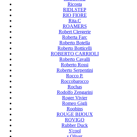
Ricosta
RIDLSTEP
RIO FIORE
Rita.C
ROAMERS
Robert Clergerie
Roberta Farc
Roberto Botella
Roberto Botticelli
ROBERTO CARRIOLI
Roberto Cavalli
Roberto Rossi
Roberto Serpentini
Rocco P.
Roccobarocco
Rochas
Rodolfo Zengarini
Roger Vivier
Romeo Gigli
Roobins
ROUGE BIJOUX
ROVIGO
Rubber Duck
S'cool
s.Oliver