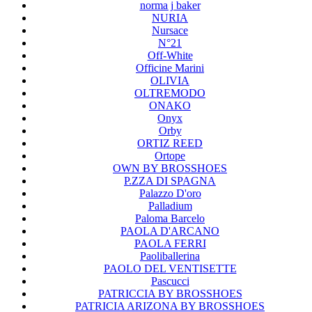
norma j baker
NURIA
Nursace
N°21
Off-White
Officine Marini
OLIVIA
OLTREMODO
ONAKO
Onyx
Orby
ORTIZ REED
Ortope
OWN BY BROSSHOES
P.ZZA DI SPAGNA
Palazzo D'oro
Palladium
Paloma Barcelo
PAOLA D'ARCANO
PAOLA FERRI
Paoliballerina
PAOLO DEL VENTISETTE
Pascucci
PATRICCIA BY BROSSHOES
PATRICIA ARIZONA BY BROSSHOES