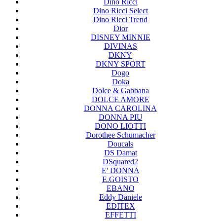
Dino Ricci
Dino Ricci Select
Dino Ricci Trend
Dior
DISNEY MINNIE
DIVINAS
DKNY
DKNY SPORT
Dogo
Doka
Dolce & Gabbana
DOLCE AMORE
DONNA CAROLINA
DONNA PIU
DONO LIOTTI
Dorothee Schumacher
Doucals
DS Damat
DSquared2
E' DONNA
E.GOISTO
EBANO
Eddy Daniele
EDITEX
EFFETTI