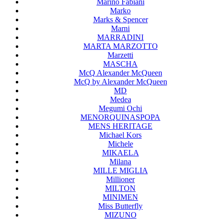
Marino Fabiani
Marko
Marks & Spencer
Marni
MARRADINI
MARTA MARZOTTO
Marzetti
MASCHA
McQ Alexander McQueen
McQ by Alexander McQueen
MD
Medea
Megumi Ochi
MENORQUINASPOPA
MENS HERITAGE
Michael Kors
Michele
MIKAELA
Milana
MILLE MIGLIA
Millioner
MILTON
MINIMEN
Miss Butterfly
MIZUNO