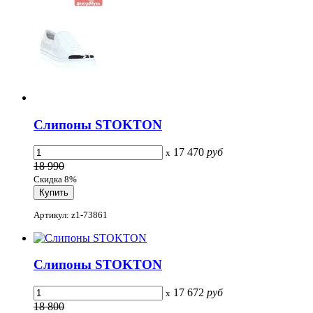
Слипоны STOKTON
17 470
руб
x
18 990
Скидка 8%
Артикул: z1-73861
Слипоны STOKTON
17 672
руб
x
18 800