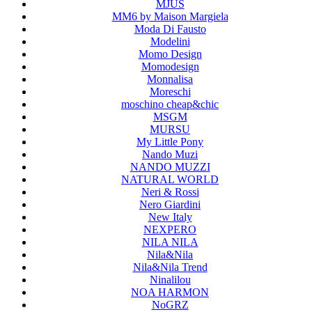
MJUS
MM6 by Maison Margiela
Moda Di Fausto
Modelini
Momo Design
Momodesign
Monnalisa
Moreschi
moschino cheap&chic
MSGM
MURSU
My Little Pony
Nando Muzi
NANDO MUZZI
NATURAL WORLD
Neri & Rossi
Nero Giardini
New Italy
NEXPERO
NILA NILA
Nila&Nila
Nila&Nila Trend
Ninalilou
NOA HARMON
NoGRZ