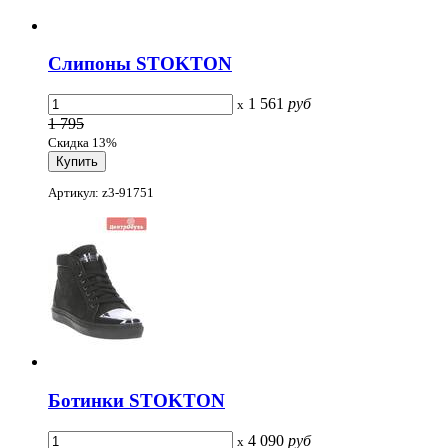
Слипоны STOKTON
1 561
руб
x
1 795
Скидка 13%
Артикул: z3-91751
Ботинки STOKTON
4 090
руб
x