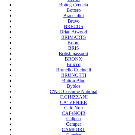
Bottega Veneta
Bottero
Braccialini
Bravo
BRECOS
Brian Atwood
BRIMARTS
Brioni
BRIS
British passport
BRONX
Brucco
Brunello Cucinelli
BRUNOTTI
Button Blue
Byblos
C'N'C Costume National
C.GHIZZANI
CA' VENIER
Cafe Noir
CAFeNOIR
Calipso
Camper
CAMPORT
Caprice