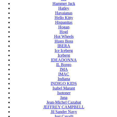
Hammer Jack
Hatley
Havaianas
Hello Kitty
Hispanitas
Hogan
Hogl
Hot Wheels
Hugo Boss
IBERA
Ice Iceberg
Iceberg
IDEADONNA
IL Borgo
IMA
IMAC
Indiana
INDIGO KIDS
Isabel Marant
Isotoner
Jana
Jean-Michel Cazabat
JEFFREY CAMPBELL
Jil Sander Navy
Just Cavalli