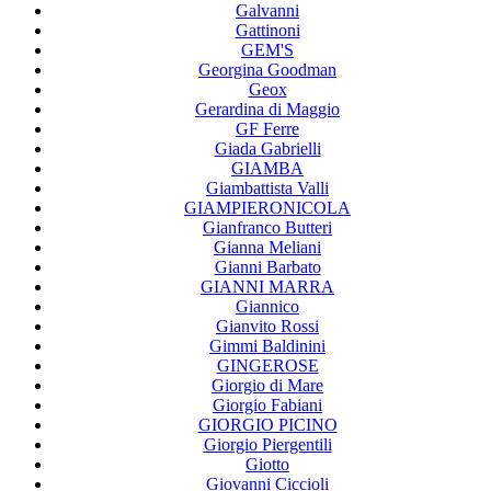
Galvanni
Gattinoni
GEM'S
Georgina Goodman
Geox
Gerardina di Maggio
GF Ferre
Giada Gabrielli
GIAMBA
Giambattista Valli
GIAMPIERONICOLA
Gianfranco Butteri
Gianna Meliani
Gianni Barbato
GIANNI MARRA
Giannico
Gianvito Rossi
Gimmi Baldinini
GINGEROSE
Giorgio di Mare
Giorgio Fabiani
GIORGIO PICINO
Giorgio Piergentili
Giotto
Giovanni Ciccioli