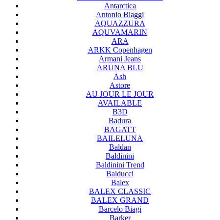
Antarctica
Antonio Biaggi
AQUAZZURA
AQUVAMARIN
ARA
ARKK Copenhagen
Armani Jeans
ARUNA BLU
Ash
Astore
AU JOUR LE JOUR
AVAILABLE
B3D
Badura
BAGATT
BAILELUNA
Baldan
Baldinini
Baldinini Trend
Balducci
Balex
BALEX CLASSIC
BALEX GRAND
Barcelo Biagi
Barker