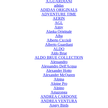
A.GUARDIANI
adidas
ADIDAS ORIGINALS
ADVENTURE TIME
AERIN
AGL
Aimy
Alaska Originale
Alba
Alberto Ciccioli
Alberto Guardiani
ALDO
Aldo Brue
ALDO BRUE COLLECTION
Alessandro
Alessandro Dell'Acqua
Alexander Hotto
Alexander McQueen
Alpina
Alpine Pro
Alpino
Amazonga
ANDREA CARDONE
ANDREA VENTURA
Angry Birds