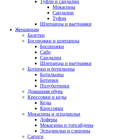
Туфли и сандалии
Мокасины
Сандалии
Туфли
Шлепанцы и вьетнамки
Женщинам
Балетки
Босоножки и шлепанцы
Босоножки
Сабо
Сандалии
Шлепанцы и вьетнамки
Ботинки и ботильоны
Ботильоны
Ботинки
Полуботинки
Домашняя обувь
Кроссовки и кеды
Кеды
Кроссовки
Мокасины и эспадрильи
Лоферы
Мокасины и топсайдеры
Эспадрильи и слипоны
Сапоги