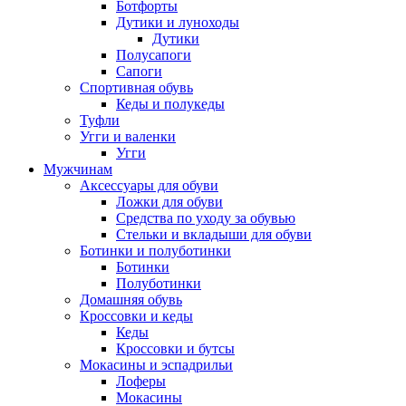
Ботфорты
Дутики и луноходы
Дутики
Полусапоги
Сапоги
Спортивная обувь
Кеды и полукеды
Туфли
Угги и валенки
Угги
Мужчинам
Аксессуары для обуви
Ложки для обуви
Средства по уходу за обувью
Стельки и вкладыши для обуви
Ботинки и полуботинки
Ботинки
Полуботинки
Домашняя обувь
Кроссовки и кеды
Кеды
Кроссовки и бутсы
Мокасины и эспадрильи
Лоферы
Мокасины