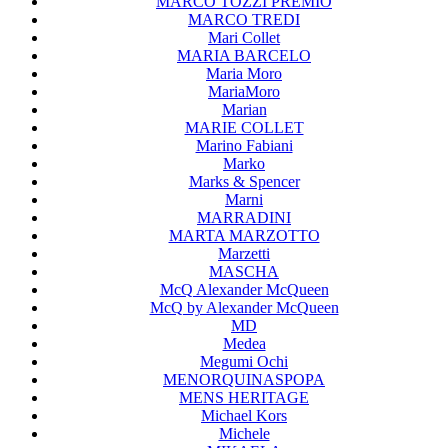
MARCO TOZZI PREMIO
MARCO TREDI
Mari Collet
MARIA BARCELO
Maria Moro
MariaMoro
Marian
MARIE COLLET
Marino Fabiani
Marko
Marks & Spencer
Marni
MARRADINI
MARTA MARZOTTO
Marzetti
MASCHA
McQ Alexander McQueen
McQ by Alexander McQueen
MD
Medea
Megumi Ochi
MENORQUINASPOPA
MENS HERITAGE
Michael Kors
Michele