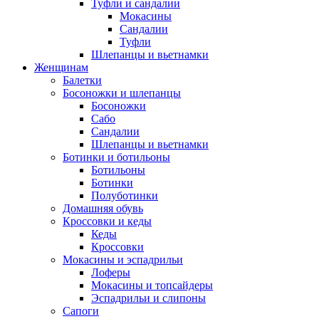
Туфли и сандалии
Мокасины
Сандалии
Туфли
Шлепанцы и вьетнамки
Женщинам
Балетки
Босоножки и шлепанцы
Босоножки
Сабо
Сандалии
Шлепанцы и вьетнамки
Ботинки и ботильоны
Ботильоны
Ботинки
Полуботинки
Домашняя обувь
Кроссовки и кеды
Кеды
Кроссовки
Мокасины и эспадрильи
Лоферы
Мокасины и топсайдеры
Эспадрильи и слипоны
Сапоги