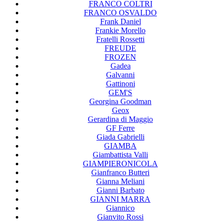
FRANCO COLTRI
FRANCO OSVALDO
Frank Daniel
Frankie Morello
Fratelli Rossetti
FREUDE
FROZEN
Gadea
Galvanni
Gattinoni
GEM'S
Georgina Goodman
Geox
Gerardina di Maggio
GF Ferre
Giada Gabrielli
GIAMBA
Giambattista Valli
GIAMPIERONICOLA
Gianfranco Butteri
Gianna Meliani
Gianni Barbato
GIANNI MARRA
Giannico
Gianvito Rossi