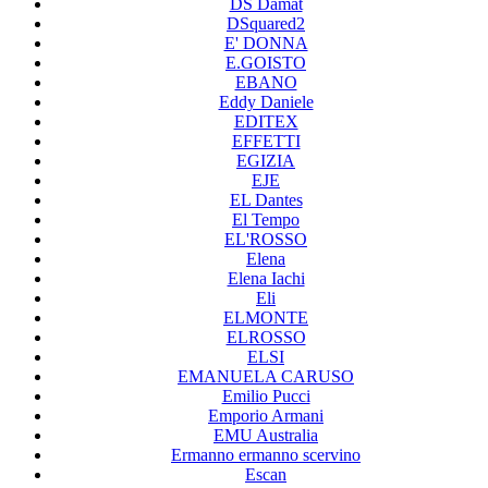
DS Damat
DSquared2
E' DONNA
E.GOISTO
EBANO
Eddy Daniele
EDITEX
EFFETTI
EGIZIA
EJE
EL Dantes
El Tempo
EL'ROSSO
Elena
Elena Iachi
Eli
ELMONTE
ELROSSO
ELSI
EMANUELA CARUSO
Emilio Pucci
Emporio Armani
EMU Australia
Ermanno ermanno scervino
Escan