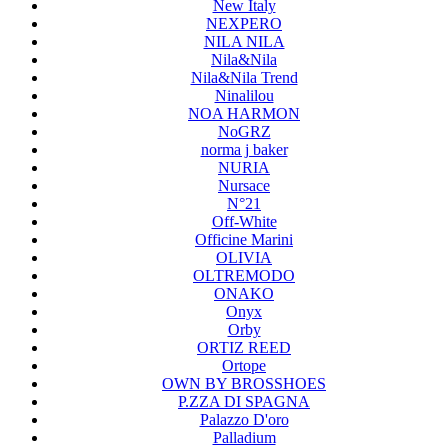
New Italy
NEXPERO
NILA NILA
Nila&Nila
Nila&Nila Trend
Ninalilou
NOA HARMON
NoGRZ
norma j baker
NURIA
Nursace
N°21
Off-White
Officine Marini
OLIVIA
OLTREMODO
ONAKO
Onyx
Orby
ORTIZ REED
Ortope
OWN BY BROSSHOES
P.ZZA DI SPAGNA
Palazzo D'oro
Palladium