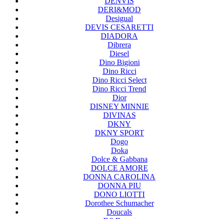
DENVIS
DERI&MOD
Desigual
DEVIS CESARETTI
DIADORA
Dibrera
Diesel
Dino Bigioni
Dino Ricci
Dino Ricci Select
Dino Ricci Trend
Dior
DISNEY MINNIE
DIVINAS
DKNY
DKNY SPORT
Dogo
Doka
Dolce & Gabbana
DOLCE AMORE
DONNA CAROLINA
DONNA PIU
DONO LIOTTI
Dorothee Schumacher
Doucals