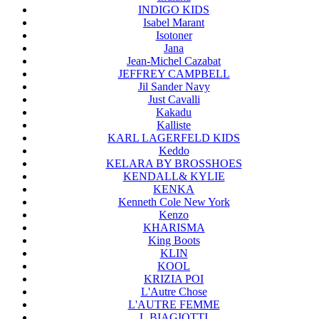
INDIGO KIDS
Isabel Marant
Isotoner
Jana
Jean-Michel Cazabat
JEFFREY CAMPBELL
Jil Sander Navy
Just Cavalli
Kakadu
Kalliste
KARL LAGERFELD KIDS
Keddo
KELARA BY BROSSHOES
KENDALL& KYLIE
KENKA
Kenneth Cole New York
Kenzo
KHARISMA
King Boots
KLIN
KOOL
KRIZIA POI
L'Autre Chose
L'AUTRE FEMME
L.BIAGIOTTI