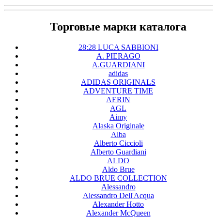
Торговые марки каталога
28:28 LUCA SABBIONI
A. PIERAGO
A.GUARDIANI
adidas
ADIDAS ORIGINALS
ADVENTURE TIME
AERIN
AGL
Aimy
Alaska Originale
Alba
Alberto Ciccioli
Alberto Guardiani
ALDO
Aldo Brue
ALDO BRUE COLLECTION
Alessandro
Alessandro Dell'Acqua
Alexander Hotto
Alexander McQueen