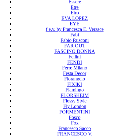
Essere
Etre
Etro
EVA LOPEZ
EYE
f.e.v. by Francesca E. Versace
Fabi
Fabio Rusconi
FAR OUT
FASCINO DONNA
Fellini
FENDI
Ferre Milano
Festa Decor
Fiorangelo
FIXIKI
Flamingo
FLORSHEIM
Flossy Style
Fly London
FORMENTINI
Fosco
Fox
Francesco Sacco
FRANCESCO V.