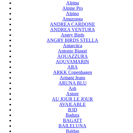
Alpina
Alpine Pro
Alpino
Amazonga
ANDREA CARDONE
ANDREA VENTURA
Angry Birds
ANGRY BIRDS STELLA
Antarctica
Antonio Biaggi
AQUAZZURA
AQUVAMARIN
ARA
ARKK Copenhagen
Armani Jeans
ARUNA BLU
Ash
Astore
AU JOUR LE JOUR
AVAILABLE
B3D
Badura
BAGATT
BAILELUNA
Baldan