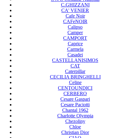
C.GHIZZANI
CA' VENIER
Cafe Noir
CAFeNOIR
Calipso
Camper
CAMPORT
Caprice
Carmela
Casadei
CASTELLANISIMOS
CAT
Caterpillar
CECILIA BRINGHELLI
Celine
CENTOUNDICI
CERBERO
Cesare Gaspari
Cesare Paciotti
Chantal 1962
Charlotte Olympia
Chezoliny
Chloe
Christian Dior
CIAO