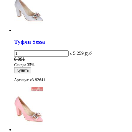
Туфли Sessa
5 259
руб
x
8 091
Скидка 35%
Артикул: z3-92641