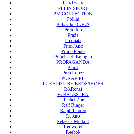
PlayToday
PLEIN SPORT
PM COLLECTION
Pollini
Polo Club C.H.A
Portofino
Prada
Premiata
Primabase
Primo Piano
Principe di Bologna
PROPAGANDA
Puma
Pura Lopez
PURAPIEL
PURAPIEL BY BROSSHOES
R&Renzi
R. BALESTRA
Rachel Zoe
Ralf Ringer
Ralph Lauren
Raparo
Rebecca Minkoff
Redwood
Reebok