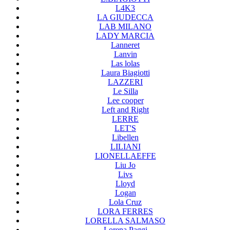
L4K3
LA GIUDECCA
LAB MILANO
LADY MARCIA
Lanneret
Lanvin
Las lolas
Laura Biagiotti
LAZZERI
Le Silla
Lee cooper
Left and Right
LERRE
LET'S
Libellen
LILIANI
LIONELLAEFFE
Liu Jo
Livs
Lloyd
Logan
Lola Cruz
LORA FERRES
LORELLA SALMASO
Lorena Paggi