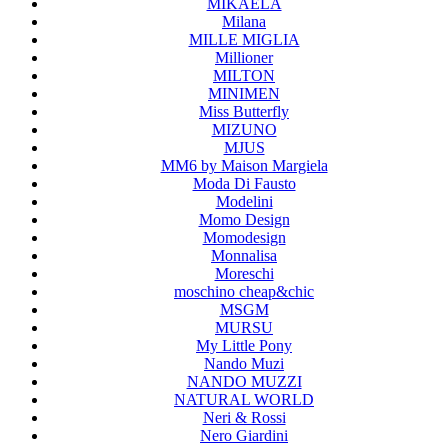
MIKAELA
Milana
MILLE MIGLIA
Millioner
MILTON
MINIMEN
Miss Butterfly
MIZUNO
MJUS
MM6 by Maison Margiela
Moda Di Fausto
Modelini
Momo Design
Momodesign
Monnalisa
Moreschi
moschino cheap&chic
MSGM
MURSU
My Little Pony
Nando Muzi
NANDO MUZZI
NATURAL WORLD
Neri & Rossi
Nero Giardini