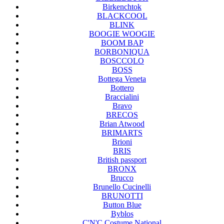
Birkenchtok
BLACKCOOL
BLINK
BOOGIE WOOGIE
BOOM BAP
BORBONIQUA
BOSCCOLO
BOSS
Bottega Veneta
Bottero
Braccialini
Bravo
BRECOS
Brian Atwood
BRIMARTS
Brioni
BRIS
British passport
BRONX
Brucco
Brunello Cucinelli
BRUNOTTI
Button Blue
Byblos
C'N'C Costume National