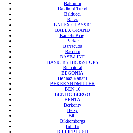
Baldinini
Baldinini Trend
Balducci
Balex
BALEX CLASSIC
BALEX GRAND
Barcelo Biagi
Barker
Barracuda
Basconi
BASE-LINE
BASIC BY BROSSHOES
Be natural
BEGONIA
Behnaz Kanani
BEKERANDMILLER
BEN 10
BENITO BERGO
BENTA
Berkonty
Betsy
Bibi
Bikkembergs
Billi Bi
BILLIEBLUSH