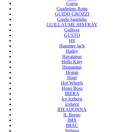
Guess
Guglielmo Rotta
GUIDO GROZZI
Guido Sgariglia
GUILLAUME HINFRAY
Gulliver
GUSTO
H8
Hammer Jack
Hatley
Havaianas
Hello Kitty
Hispanitas
Hogan
Hogl
Hot Wheels
Hugo Boss
IBERA
Ice Iceberg
Iceberg
IDEADONNA
IL Borgo
IMA
IMAC
Indiana