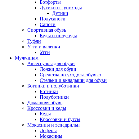
Ботфорты
Дутики и луноходы
Дутики
Полусапоги
Сапоги
Спортивная обувь
Кеды и полукеды
Туфли
Угги и валенки
Угги
Мужчинам
Аксессуары для обуви
Ложки для обуви
Средства по уходу за обувью
Стельки и вкладыши для обуви
Ботинки и полуботинки
Ботинки
Полуботинки
Домашняя обувь
Кроссовки и кеды
Кеды
Кроссовки и бутсы
Мокасины и эспадрильи
Лоферы
Мокасины