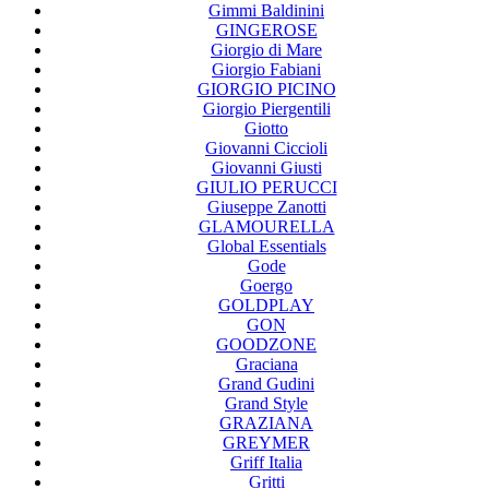
Gimmi Baldinini
GINGEROSE
Giorgio di Mare
Giorgio Fabiani
GIORGIO PICINO
Giorgio Piergentili
Giotto
Giovanni Ciccioli
Giovanni Giusti
GIULIO PERUCCI
Giuseppe Zanotti
GLAMOURELLA
Global Essentials
Gode
Goergo
GOLDPLAY
GON
GOODZONE
Graciana
Grand Gudini
Grand Style
GRAZIANA
GREYMER
Griff Italia
Gritti