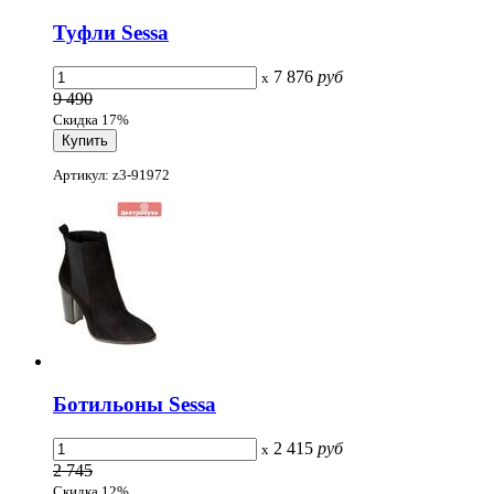
Туфли Sessa
7 876
руб
x
9 490
Скидка 17%
Артикул: z3-91972
Ботильоны Sessa
2 415
руб
x
2 745
Скидка 12%