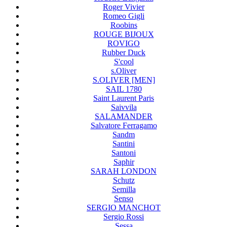
Roger Vivier
Romeo Gigli
Roobins
ROUGE BIJOUX
ROVIGO
Rubber Duck
S'cool
s.Oliver
S.OLIVER [MEN]
SAIL 1780
Saint Laurent Paris
Saivvila
SALAMANDER
Salvatore Ferragamo
Sandm
Santini
Santoni
Saphir
SARAH LONDON
Schutz
Semilla
Senso
SERGIO MANCHOT
Sergio Rossi
Sessa