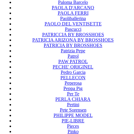
Paloma Barcelo
PAOLA D'ARCANO
PAOLA FERRI
Paoliballerina
PAOLO DEL VENTISETTE
Pascucci
PATRICCIA BY BROSSHOES
PATRICIA ARIZONA BY BROSSHOES
PATRICIA BY BROSSHOES
Patrizia Pepe
Patrol
PAW PATROL
PECHE' ORIGINEL
Pedro Garcia
PELLECON
Peperosa
Peppa Pig
Per Te
PERLA CHIARA
Pertini
Pete Sorensen
PHILIPPE MODEL
PIE-LIBRE
Pieces
Pinko