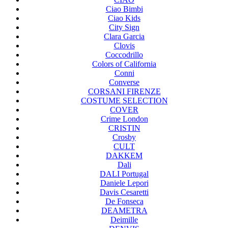
Ciao Bimbi
Ciao Kids
City Sign
Clara Garcia
Clovis
Coccodrillo
Colors of California
Conni
Converse
CORSANI FIRENZE
COSTUME SELECTION
COVER
Crime London
CRISTIN
Crosby
CULT
DAKKEM
Dali
DALI Portugal
Daniele Lepori
Davis Cesaretti
De Fonseca
DEAMETRA
Deimille