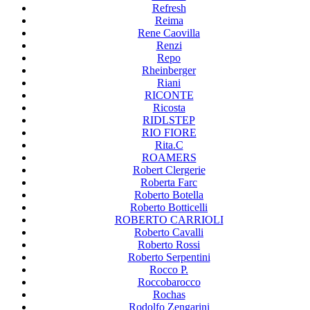
Refresh
Reima
Rene Caovilla
Renzi
Repo
Rheinberger
Riani
RICONTE
Ricosta
RIDLSTEP
RIO FIORE
Rita.C
ROAMERS
Robert Clergerie
Roberta Farc
Roberto Botella
Roberto Botticelli
ROBERTO CARRIOLI
Roberto Cavalli
Roberto Rossi
Roberto Serpentini
Rocco P.
Roccobarocco
Rochas
Rodolfo Zengarini