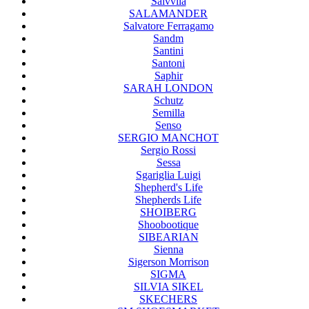
Saivvila
SALAMANDER
Salvatore Ferragamo
Sandm
Santini
Santoni
Saphir
SARAH LONDON
Schutz
Semilla
Senso
SERGIO MANCHOT
Sergio Rossi
Sessa
Sgariglia Luigi
Shepherd's Life
Shepherds Life
SHOIBERG
Shoobootique
SIBEARIAN
Sienna
Sigerson Morrison
SIGMA
SILVIA SIKEL
SKECHERS