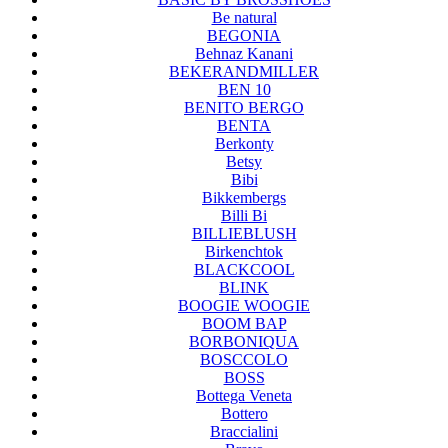
Be natural
BEGONIA
Behnaz Kanani
BEKERANDMILLER
BEN 10
BENITO BERGO
BENTA
Berkonty
Betsy
Bibi
Bikkembergs
Billi Bi
BILLIEBLUSH
Birkenchtok
BLACKCOOL
BLINK
BOOGIE WOOGIE
BOOM BAP
BORBONIQUA
BOSCCOLO
BOSS
Bottega Veneta
Bottero
Braccialini