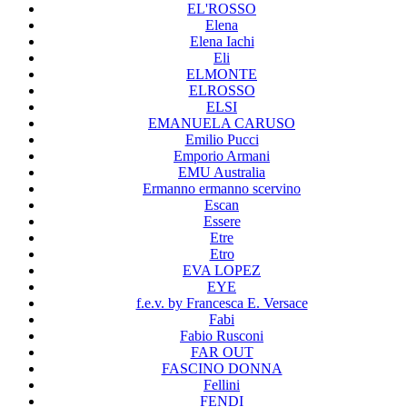
EL'ROSSO
Elena
Elena Iachi
Eli
ELMONTE
ELROSSO
ELSI
EMANUELA CARUSO
Emilio Pucci
Emporio Armani
EMU Australia
Ermanno ermanno scervino
Escan
Essere
Etre
Etro
EVA LOPEZ
EYE
f.e.v. by Francesca E. Versace
Fabi
Fabio Rusconi
FAR OUT
FASCINO DONNA
Fellini
FENDI