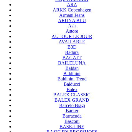
ARA
ARKK Copenhagen
Armani Jeans
ARUNA BLU
Ash
Astore
AU JOUR LE JOUR
AVAILABLE
B3D
Badura
BAGATT
BAILELUNA
Baldan
Baldinini
Baldinini Trend
Balducci
Balex
BALEX CLASSIC
BALEX GRAND
Barcelo Biagi
Barker
Barracuda
Basconi
BASE-LINE
BASIC BY BROSSHOES