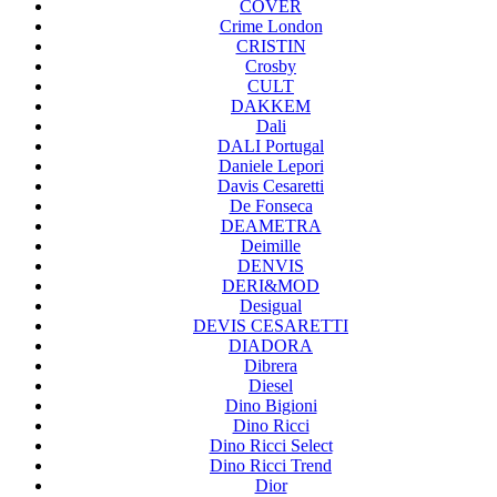
COVER
Crime London
CRISTIN
Crosby
CULT
DAKKEM
Dali
DALI Portugal
Daniele Lepori
Davis Cesaretti
De Fonseca
DEAMETRA
Deimille
DENVIS
DERI&MOD
Desigual
DEVIS CESARETTI
DIADORA
Dibrera
Diesel
Dino Bigioni
Dino Ricci
Dino Ricci Select
Dino Ricci Trend
Dior