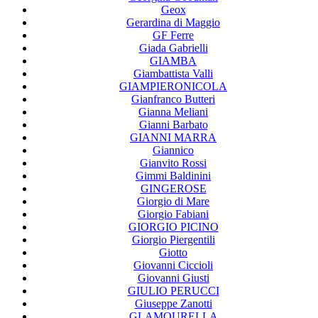
Geox
Gerardina di Maggio
GF Ferre
Giada Gabrielli
GIAMBA
Giambattista Valli
GIAMPIERONICOLA
Gianfranco Butteri
Gianna Meliani
Gianni Barbato
GIANNI MARRA
Giannico
Gianvito Rossi
Gimmi Baldinini
GINGEROSE
Giorgio di Mare
Giorgio Fabiani
GIORGIO PICINO
Giorgio Piergentili
Giotto
Giovanni Ciccioli
Giovanni Giusti
GIULIO PERUCCI
Giuseppe Zanotti
GLAMOURELLA