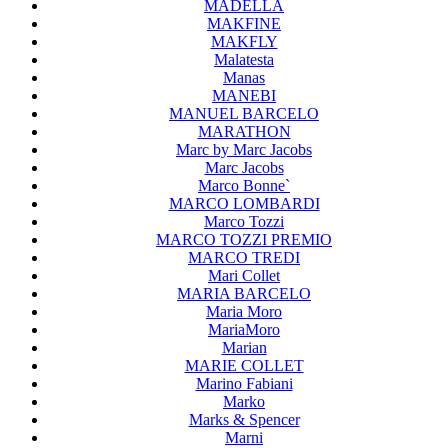
MADELLA
MAKFINE
MAKFLY
Malatesta
Manas
MANEBI
MANUEL BARCELO
MARATHON
Marc by Marc Jacobs
Marc Jacobs
Marco Bonne`
MARCO LOMBARDI
Marco Tozzi
MARCO TOZZI PREMIO
MARCO TREDI
Mari Collet
MARIA BARCELO
Maria Moro
MariaMoro
Marian
MARIE COLLET
Marino Fabiani
Marko
Marks & Spencer
Marni