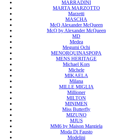
MARRADINI
MARTA MARZOTTO
Marzetti
MASCHA
McQ Alexander McQueen
McQ by Alexander McQueen
MD
Medea
Megumi Ochi
MENORQUINASPOPA
MENS HERITAGE
Michael Kors
Michele
MIKAELA
Milana
MILLE MIGLIA
Millioner
MILTON
MINIMEN
Miss Butterfly
MIZUNO
MJUS
MM6 by Maison Margiela
Moda Di Fausto
Modelini