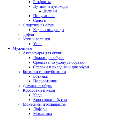
Ботфорты
Дутики и луноходы
Дутики
Полусапоги
Сапоги
Спортивная обувь
Кеды и полукеды
Туфли
Угги и валенки
Угги
Мужчинам
Аксессуары для обуви
Ложки для обуви
Средства по уходу за обувью
Стельки и вкладыши для обуви
Ботинки и полуботинки
Ботинки
Полуботинки
Домашняя обувь
Кроссовки и кеды
Кеды
Кроссовки и бутсы
Мокасины и эспадрильи
Лоферы
Мокасины