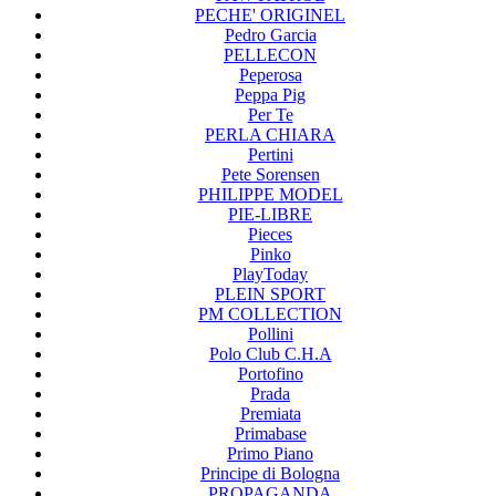
PECHE' ORIGINEL
Pedro Garcia
PELLECON
Peperosa
Peppa Pig
Per Te
PERLA CHIARA
Pertini
Pete Sorensen
PHILIPPE MODEL
PIE-LIBRE
Pieces
Pinko
PlayToday
PLEIN SPORT
PM COLLECTION
Pollini
Polo Club C.H.A
Portofino
Prada
Premiata
Primabase
Primo Piano
Principe di Bologna
PROPAGANDA