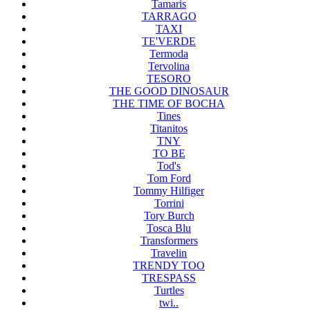
Tamaris
TARRAGO
TAXI
TE'VERDE
Termoda
Tervolina
TESORO
THE GOOD DINOSAUR
THE TIME OF BOCHA
Tines
Titanitos
TNY
TO BE
Tod's
Tom Ford
Tommy Hilfiger
Torrini
Tory Burch
Tosca Blu
Transformers
Travelin
TRENDY TOO
TRESPASS
Turtles
twi..