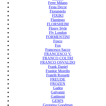
Ferre Milano
Festa Decor
Fiorangelo
FIXIKI
Flamingo
FLORSHEIM
Flossy Style
Fly London
FORMENTINI
Fosco
Fox
Francesco Sacco
FRANCESCO V.
FRANCO COLTRI
FRANCO OSVALDO
Frank Daniel
Frankie Morello
Fratelli Rossetti
FREUDE
FROZEN
Gadea
Galvanni
Gattinoni
GEM'S
Georgina Goodman