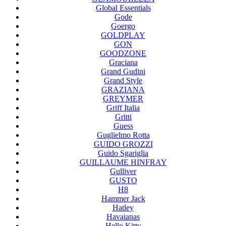
Global Essentials
Gode
Goergo
GOLDPLAY
GON
GOODZONE
Graciana
Grand Gudini
Grand Style
GRAZIANA
GREYMER
Griff Italia
Gritti
Guess
Guglielmo Rotta
GUIDO GROZZI
Guido Sgariglia
GUILLAUME HINFRAY
Gulliver
GUSTO
H8
Hammer Jack
Hatley
Havaianas
Hello Kitty