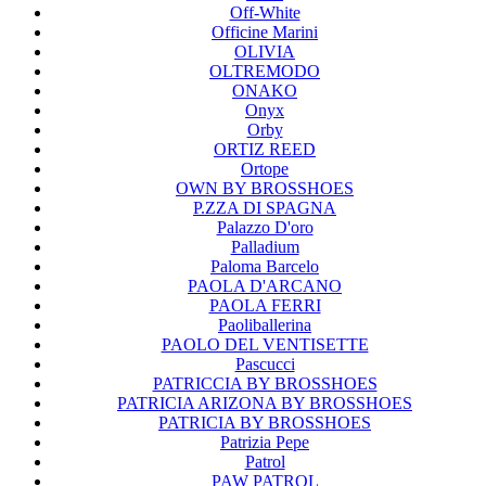
Off-White
Officine Marini
OLIVIA
OLTREMODO
ONAKO
Onyx
Orby
ORTIZ REED
Ortope
OWN BY BROSSHOES
P.ZZA DI SPAGNA
Palazzo D'oro
Palladium
Paloma Barcelo
PAOLA D'ARCANO
PAOLA FERRI
Paoliballerina
PAOLO DEL VENTISETTE
Pascucci
PATRICCIA BY BROSSHOES
PATRICIA ARIZONA BY BROSSHOES
PATRICIA BY BROSSHOES
Patrizia Pepe
Patrol
PAW PATROL