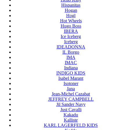
Hispanitas
Hogan
Hogl
Hot Wheels
Hugo Boss
IBERA
Ice Iceberg
Iceberg
IDEADONNA
IL Borgo
IMA
IMAC
Indiana
INDIGO KIDS
Isabel Marant
Isotoner
Jana
Jean-Michel Cazabat
JEFFREY CAMPBELL
Jil Sander Navy
Just Cavalli
Kakadu
Kalliste
KARL LAGERFELD KIDS