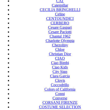
CAT
Caterpillar
CECILIA BRINGHELLI
Celine
CENTOUNDICI
CERBERO
Cesare Gaspari
Cesare Paciotti
Chantal 1962
Charlotte Olympia
Chezoliny
Chloe
Christian Dior
CIAO
Ciao Bimbi
Ciao Kids
City Sign
Clara Garcia
Clovis
Coccodrillo
Colors of California
Conni
Converse
CORSANI FIRENZE
COSTUME SELECTION