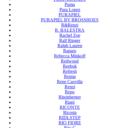
Puma
Pura Lopez
PURAPIEL
PURAPIEL BY BROSSHOES
R&Renzi
R. BALESTRA
Rachel Zoe
Ralf Ringer
Ralph Lauren
Raparo
Rebecca Minkoff
Redwood
Reebok
Refresh
Reima
Rene Caovilla
Renzi
Repo
Rheinberger
Riani
RICONTE
Ricosta
RIDLSTEP
RIO FIORE
Rita.C