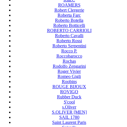
ROAMERS
Robert Clergerie
Roberta Farc
Roberto Botella
Roberto Botticelli
ROBERTO CARRIOLI
Roberto Cavalli
Roberto Rossi
Roberto Serpentini
Rocco P.
Roccobarocco
Rochas
Rodolfo Zengarini
Roger Vivier
Romeo Gigli
Roobins
ROUGE BIJOUX
ROVIGO
Rubber Duck
S'cool
s.Oliver
S.OLIVER [MEN]
SAIL 1780
Saint Laurent Paris