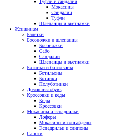
Туфли и сандалии
Мокасины
Сандалии
Туфли
Шлепанцы и вьетнамки
Женщинам
Балетки
Босоножки и шлепанцы
Босоножки
Сабо
Сандалии
Шлепанцы и вьетнамки
Ботинки и ботильоны
Ботильоны
Ботинки
Полуботинки
Домашняя обувь
Кроссовки и кеды
Кеды
Кроссовки
Мокасины и эспадрильи
Лоферы
Мокасины и топсайдеры
Эспадрильи и слипоны
Сапоги