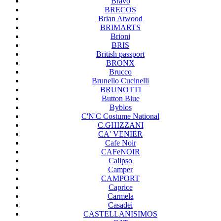
Bravo
BRECOS
Brian Atwood
BRIMARTS
Brioni
BRIS
British passport
BRONX
Brucco
Brunello Cucinelli
BRUNOTTI
Button Blue
Byblos
C'N'C Costume National
C.GHIZZANI
CA' VENIER
Cafe Noir
CAFeNOIR
Calipso
Camper
CAMPORT
Caprice
Carmela
Casadei
CASTELLANISIMOS