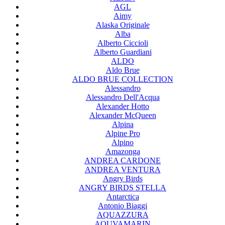
AGL
Aimy
Alaska Originale
Alba
Alberto Ciccioli
Alberto Guardiani
ALDO
Aldo Brue
ALDO BRUE COLLECTION
Alessandro
Alessandro Dell'Acqua
Alexander Hotto
Alexander McQueen
Alpina
Alpine Pro
Alpino
Amazonga
ANDREA CARDONE
ANDREA VENTURA
Angry Birds
ANGRY BIRDS STELLA
Antarctica
Antonio Biaggi
AQUAZZURA
AQUVAMARIN