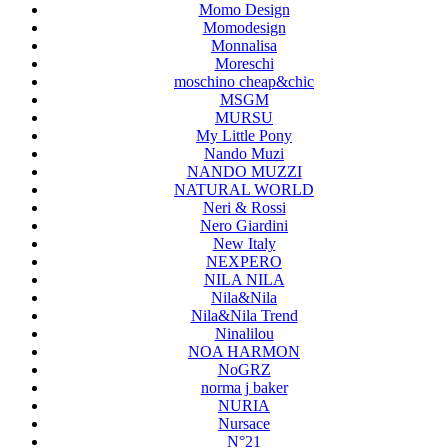
Momo Design
Momodesign
Monnalisa
Moreschi
moschino cheap&chic
MSGM
MURSU
My Little Pony
Nando Muzi
NANDO MUZZI
NATURAL WORLD
Neri & Rossi
Nero Giardini
New Italy
NEXPERO
NILA NILA
Nila&Nila
Nila&Nila Trend
Ninalilou
NOA HARMON
NoGRZ
norma j baker
NURIA
Nursace
N°21