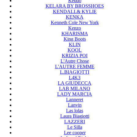
Keddo
KELARA BY BROSSHOES
KENDALL& KYLIE
KENKA
Kenneth Cole New York
Kenzo
KHARISMA
King Boots
KLIN
KOOL
KRIZIA POI
L'Autre Chose
L'AUTRE FEMME
L.BIAGIOTTI
L4K3
LA GIUDECCA
LAB MILANO
LADY MARCIA
Lanneret
Lanvin
Las lolas
Laura Biagiotti
LAZZERI
Le Silla
Lee cooper