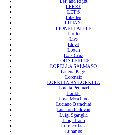
Left and Right
LERRE
LET'S
Libellen
LILIANI
LIONELLAEFFE
Liu Jo
Livs
Lloyd
Logan
Lola Cruz
LORA FERRES
LORELLA SALMASO
Lorena Paggi
Lorenzio
LORETTA BY LORETTA
Loretta Pettinari
Loriblu
Love Moschino
Luciano Barachini
Luciano Padovan
Luigi Sgariglia
Luigi Traini
Lumber Jack
Lunarius