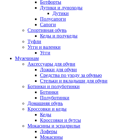
Ботфорты
Дутики и луноходы
Дутики
Полусапоги
Сапоги
Спортивная обувь
Кеды и полукеды
Туфли
Угги и валенки
Угги
Мужчинам
Аксессуары для обуви
Ложки для обуви
Средства по уходу за обувью
Стельки и вкладыши для обуви
Ботинки и полуботинки
Ботинки
Полуботинки
Домашняя обувь
Кроссовки и кеды
Кеды
Кроссовки и бутсы
Мокасины и эспадрильи
Лоферы
Мокасины