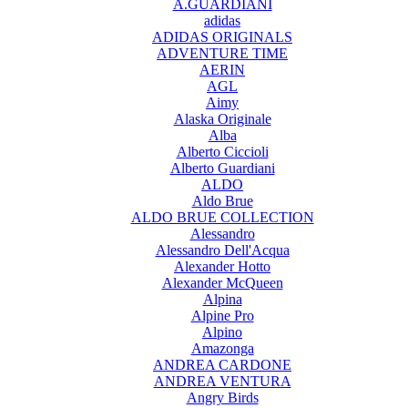
A.GUARDIANI
adidas
ADIDAS ORIGINALS
ADVENTURE TIME
AERIN
AGL
Aimy
Alaska Originale
Alba
Alberto Ciccioli
Alberto Guardiani
ALDO
Aldo Brue
ALDO BRUE COLLECTION
Alessandro
Alessandro Dell'Acqua
Alexander Hotto
Alexander McQueen
Alpina
Alpine Pro
Alpino
Amazonga
ANDREA CARDONE
ANDREA VENTURA
Angry Birds