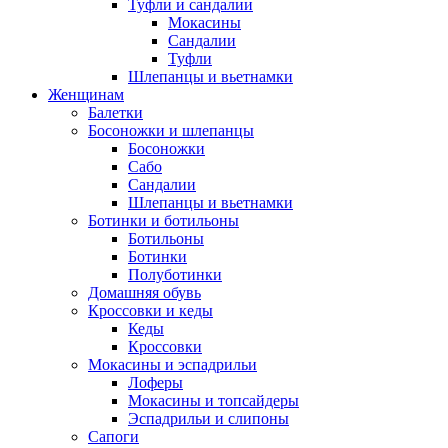
Туфли и сандалии
Мокасины
Сандалии
Туфли
Шлепанцы и вьетнамки
Женщинам
Балетки
Босоножки и шлепанцы
Босоножки
Сабо
Сандалии
Шлепанцы и вьетнамки
Ботинки и ботильоны
Ботильоны
Ботинки
Полуботинки
Домашняя обувь
Кроссовки и кеды
Кеды
Кроссовки
Мокасины и эспадрильи
Лоферы
Мокасины и топсайдеры
Эспадрильи и слипоны
Сапоги