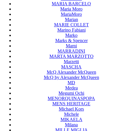
MARIA BARCELO
Maria Moro
MariaMoro
Marian
MARIE COLLET
Marino Fabiani
Marko
Marks & Spencer
Marni
MARRADINI
MARTA MARZOTTO
Marzetti
MASCHA
McQ Alexander McQueen
McQ by Alexander McQueen
MD
Medea
Megumi Ochi
MENORQUINASPOPA
MENS HERITAGE
Michael Kors
Michele
MIKAELA
Milana
MILLE MIGLIA