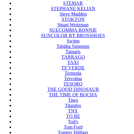
STEMAR
STEPHANE KELIAN
Steve Madden
STOKTON
Stuart Weitzman
SUECOMMA BONNIE
SUNCOLOR BY BROSSHOES
Swims
Tabitha Simmons
Tamaris
TARRAGO
TAXI
TE'VERDE
Termoda
Tervolina
TESORO
THE GOOD DINOSAUR
THE TIME OF BOCHA
Tines
Titanitos
TNY
TO BE
Tod's
Tom Ford
Tommy Hilfiger