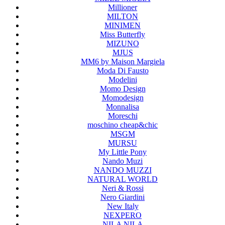
Millioner
MILTON
MINIMEN
Miss Butterfly
MIZUNO
MJUS
MM6 by Maison Margiela
Moda Di Fausto
Modelini
Momo Design
Momodesign
Monnalisa
Moreschi
moschino cheap&chic
MSGM
MURSU
My Little Pony
Nando Muzi
NANDO MUZZI
NATURAL WORLD
Neri & Rossi
Nero Giardini
New Italy
NEXPERO
NILA NILA