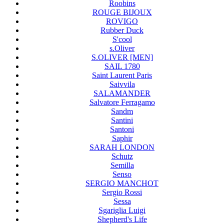
Roobins
ROUGE BIJOUX
ROVIGO
Rubber Duck
S'cool
s.Oliver
S.OLIVER [MEN]
SAIL 1780
Saint Laurent Paris
Saivvila
SALAMANDER
Salvatore Ferragamo
Sandm
Santini
Santoni
Saphir
SARAH LONDON
Schutz
Semilla
Senso
SERGIO MANCHOT
Sergio Rossi
Sessa
Sgariglia Luigi
Shepherd's Life