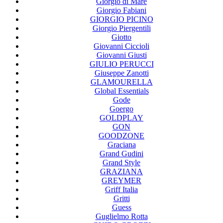
Giorgio di Mare
Giorgio Fabiani
GIORGIO PICINO
Giorgio Piergentili
Giotto
Giovanni Ciccioli
Giovanni Giusti
GIULIO PERUCCI
Giuseppe Zanotti
GLAMOURELLA
Global Essentials
Gode
Goergo
GOLDPLAY
GON
GOODZONE
Graciana
Grand Gudini
Grand Style
GRAZIANA
GREYMER
Griff Italia
Gritti
Guess
Guglielmo Rotta