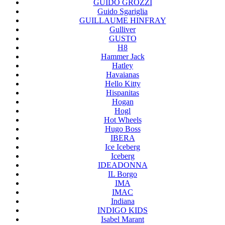
GUIDO GROZZI
Guido Sgariglia
GUILLAUME HINFRAY
Gulliver
GUSTO
H8
Hammer Jack
Hatley
Havaianas
Hello Kitty
Hispanitas
Hogan
Hogl
Hot Wheels
Hugo Boss
IBERA
Ice Iceberg
Iceberg
IDEADONNA
IL Borgo
IMA
IMAC
Indiana
INDIGO KIDS
Isabel Marant