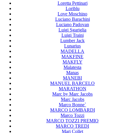
Loretta Pettinari
Loriblu
Love Moschino
Luciano Barachini
Luciano Padovan
Luigi Sgariglia
Luigi Traini
Lumber Jack
Lunarius
MADELLA
MAKFINE
MAKFLY
Malatesta
Manas
MANEBI
MANUEL BARCELO
MARATHON
Marc by Marc Jacobs
Marc Jacobs
Marco Bonne`
MARCO LOMBARDI
Marco Tozzi
MARCO TOZZI PREMIO
MARCO TREDI
Mari Collet