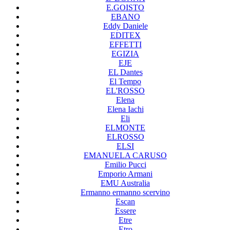
E.GOISTO
EBANO
Eddy Daniele
EDITEX
EFFETTI
EGIZIA
EJE
EL Dantes
El Tempo
EL'ROSSO
Elena
Elena Iachi
Eli
ELMONTE
ELROSSO
ELSI
EMANUELA CARUSO
Emilio Pucci
Emporio Armani
EMU Australia
Ermanno ermanno scervino
Escan
Essere
Etre
Etro