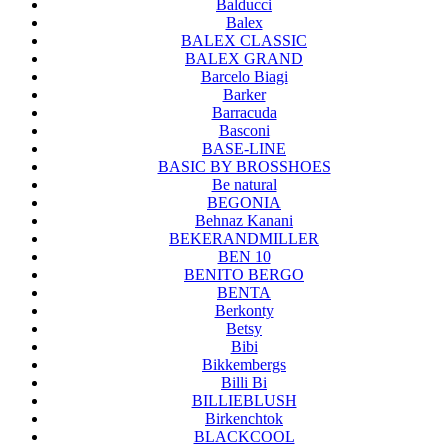
Balducci
Balex
BALEX CLASSIC
BALEX GRAND
Barcelo Biagi
Barker
Barracuda
Basconi
BASE-LINE
BASIC BY BROSSHOES
Be natural
BEGONIA
Behnaz Kanani
BEKERANDMILLER
BEN 10
BENITO BERGO
BENTA
Berkonty
Betsy
Bibi
Bikkembergs
Billi Bi
BILLIEBLUSH
Birkenchtok
BLACKCOOL