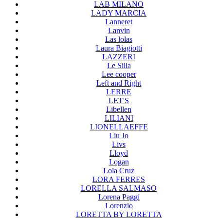
LAB MILANO
LADY MARCIA
Lanneret
Lanvin
Las lolas
Laura Biagiotti
LAZZERI
Le Silla
Lee cooper
Left and Right
LERRE
LET'S
Libellen
LILIANI
LIONELLAEFFE
Liu Jo
Livs
Lloyd
Logan
Lola Cruz
LORA FERRES
LORELLA SALMASO
Lorena Paggi
Lorenzio
LORETTA BY LORETTA