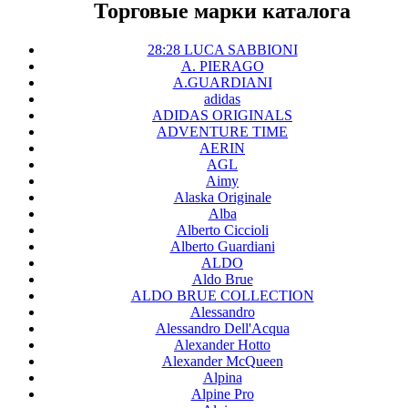
Торговые марки каталога
28:28 LUCA SABBIONI
A. PIERAGO
A.GUARDIANI
adidas
ADIDAS ORIGINALS
ADVENTURE TIME
AERIN
AGL
Aimy
Alaska Originale
Alba
Alberto Ciccioli
Alberto Guardiani
ALDO
Aldo Brue
ALDO BRUE COLLECTION
Alessandro
Alessandro Dell'Acqua
Alexander Hotto
Alexander McQueen
Alpina
Alpine Pro