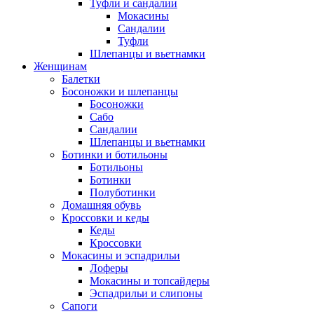
Туфли и сандалии
Мокасины
Сандалии
Туфли
Шлепанцы и вьетнамки
Женщинам
Балетки
Босоножки и шлепанцы
Босоножки
Сабо
Сандалии
Шлепанцы и вьетнамки
Ботинки и ботильоны
Ботильоны
Ботинки
Полуботинки
Домашняя обувь
Кроссовки и кеды
Кеды
Кроссовки
Мокасины и эспадрильи
Лоферы
Мокасины и топсайдеры
Эспадрильи и слипоны
Сапоги