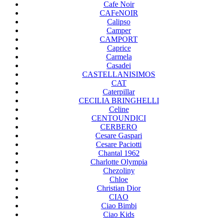
Cafe Noir
CAFeNOIR
Calipso
Camper
CAMPORT
Caprice
Carmela
Casadei
CASTELLANISIMOS
CAT
Caterpillar
CECILIA BRINGHELLI
Celine
CENTOUNDICI
CERBERO
Cesare Gaspari
Cesare Paciotti
Chantal 1962
Charlotte Olympia
Chezoliny
Chloe
Christian Dior
CIAO
Ciao Bimbi
Ciao Kids