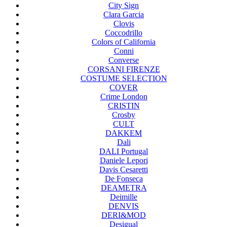
City Sign
Clara Garcia
Clovis
Coccodrillo
Colors of California
Conni
Converse
CORSANI FIRENZE
COSTUME SELECTION
COVER
Crime London
CRISTIN
Crosby
CULT
DAKKEM
Dali
DALI Portugal
Daniele Lepori
Davis Cesaretti
De Fonseca
DEAMETRA
Deimille
DENVIS
DERI&MOD
Desigual