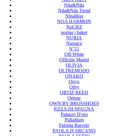
Nila&Nila
Nila&Nila Trend
Ninalilou
NOA HARMON
NoGRZ
norma j baker
NURIA
Nursace
N°21
Off-White
Officine Marini
OLIVIA
OLTREMODO
ONAKO
Onyx
Orby
ORTIZ REED
Ortope
OWN BY BROSSHOES
P.ZZA DI SPAGNA
Palazzo D'oro
Palladium
Paloma Barcelo
PAOLA D'ARCANO