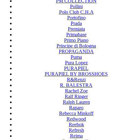
PM COLLECTION
Pollini
Polo Club C.H.A
Portofino
Prada
Premiata
Primabase
Primo Piano
Principe di Bologna
PROPAGANDA
Puma
Pura Lopez
PURAPIEL
PURAPIEL BY BROSSHOES
R&Renzi
R. BALESTRA
Rachel Zoe
Ralf Ringer
Ralph Lauren
Raparo
Rebecca Minkoff
Redwood
Reebok
Refresh
Reima