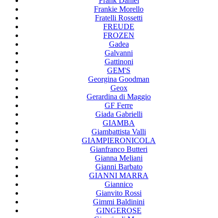
Frank Daniel
Frankie Morello
Fratelli Rossetti
FREUDE
FROZEN
Gadea
Galvanni
Gattinoni
GEM'S
Georgina Goodman
Geox
Gerardina di Maggio
GF Ferre
Giada Gabrielli
GIAMBA
Giambattista Valli
GIAMPIERONICOLA
Gianfranco Butteri
Gianna Meliani
Gianni Barbato
GIANNI MARRA
Giannico
Gianvito Rossi
Gimmi Baldinini
GINGEROSE