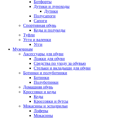
Ботфорты
Дутики и луноходы
Дутики
Полусапоги
Сапоги
Спортивная обувь
Кеды и полукеды
Туфли
Угги и валенки
Угги
Мужчинам
Аксессуары для обуви
Ложки для обуви
Средства по уходу за обувью
Стельки и вкладыши для обуви
Ботинки и полуботинки
Ботинки
Полуботинки
Домашняя обувь
Кроссовки и кеды
Кеды
Кроссовки и бутсы
Мокасины и эспадрильи
Лоферы
Мокасины