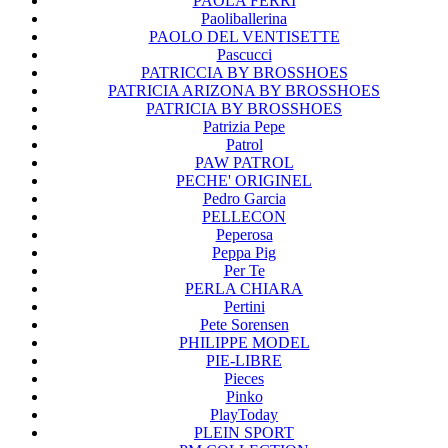
PAOLA FERRI
Paoliballerina
PAOLO DEL VENTISETTE
Pascucci
PATRICCIA BY BROSSHOES
PATRICIA ARIZONA BY BROSSHOES
PATRICIA BY BROSSHOES
Patrizia Pepe
Patrol
PAW PATROL
PECHE' ORIGINEL
Pedro Garcia
PELLECON
Peperosa
Peppa Pig
Per Te
PERLA CHIARA
Pertini
Pete Sorensen
PHILIPPE MODEL
PIE-LIBRE
Pieces
Pinko
PlayToday
PLEIN SPORT