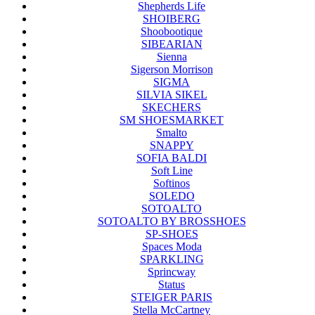
Shepherds Life
SHOIBERG
Shoobootique
SIBEARIAN
Sienna
Sigerson Morrison
SIGMA
SILVIA SIKEL
SKECHERS
SM SHOESMARKET
Smalto
SNAPPY
SOFIA BALDI
Soft Line
Softinos
SOLEDO
SOTOALTO
SOTOALTO BY BROSSHOES
SP-SHOES
Spaces Moda
SPARKLING
Sprincway
Status
STEIGER PARIS
Stella McCartney