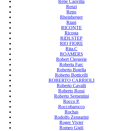
Rene Caovilla
Renzi
Repo
Rheinberger
Riani
RICONTE
Ricosta
RIDLSTEP
RIO FIORE
Rita.C
ROAMERS
Robert Clergerie
Roberta Farc
Roberto Botella
Roberto Botticelli
ROBERTO CARRIOLI
Roberto Cavalli
Roberto Rossi
Roberto Serpentini
Rocco P.
Roccobarocco
Rochas
Rodolfo Zengarini
Roger Vivier
Romeo Gigli