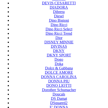
DEVIS CESARETTI
DIADORA
Dibrera
Diesel
Dino Bigioni
Dino Ricci
Dino Ricci Select
Dino Ricci Trend
Dior
DISNEY MINNIE
DIVINAS
DKNY
DKNY SPORT
Dogo
Doka
Dolce & Gabbana
DOLCE AMORE
DONNA CAROLINA
DONNA PIU
DONO LIOTTI
Dorothee Schumacher
Doucals
DS Damat
DSquared2
E' DONNA