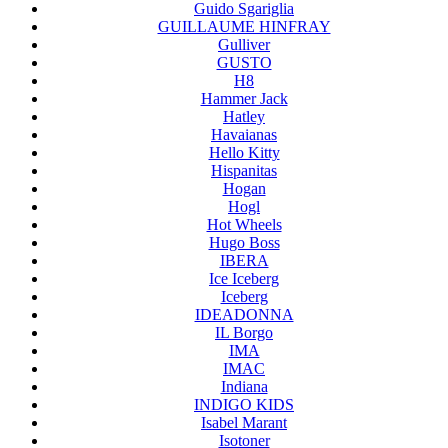
Guido Sgariglia
GUILLAUME HINFRAY
Gulliver
GUSTO
H8
Hammer Jack
Hatley
Havaianas
Hello Kitty
Hispanitas
Hogan
Hogl
Hot Wheels
Hugo Boss
IBERA
Ice Iceberg
Iceberg
IDEADONNA
IL Borgo
IMA
IMAC
Indiana
INDIGO KIDS
Isabel Marant
Isotoner