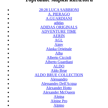
28:28 LUCA SABBIONI
A. PIERAGO
A.GUARDIANI
adidas
ADIDAS ORIGINALS
ADVENTURE TIME
AERIN
AGL
Aimy
Alaska Originale
Alba
Alberto Ciccioli
Alberto Guardiani
ALDO
Aldo Brue
ALDO BRUE COLLECTION
Alessandro
Alessandro Dell'Acqua
Alexander Hotto
Alexander McQueen
Alpina
Alpine Pro
Alpino