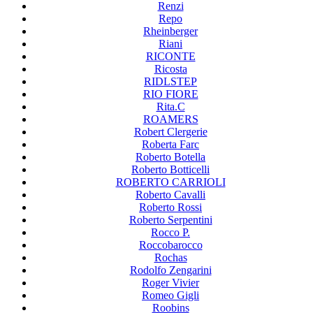
Renzi
Repo
Rheinberger
Riani
RICONTE
Ricosta
RIDLSTEP
RIO FIORE
Rita.C
ROAMERS
Robert Clergerie
Roberta Farc
Roberto Botella
Roberto Botticelli
ROBERTO CARRIOLI
Roberto Cavalli
Roberto Rossi
Roberto Serpentini
Rocco P.
Roccobarocco
Rochas
Rodolfo Zengarini
Roger Vivier
Romeo Gigli
Roobins