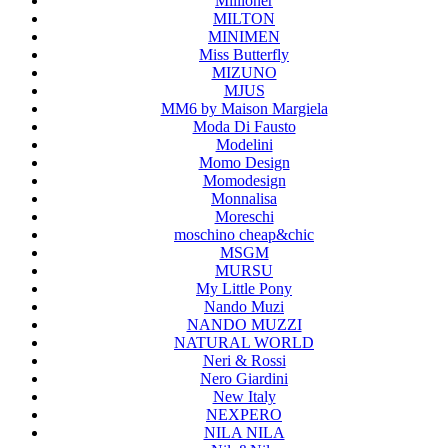
Millioner
MILTON
MINIMEN
Miss Butterfly
MIZUNO
MJUS
MM6 by Maison Margiela
Moda Di Fausto
Modelini
Momo Design
Momodesign
Monnalisa
Moreschi
moschino cheap&chic
MSGM
MURSU
My Little Pony
Nando Muzi
NANDO MUZZI
NATURAL WORLD
Neri & Rossi
Nero Giardini
New Italy
NEXPERO
NILA NILA