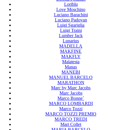
Loriblu
Love Moschino
Luciano Barachini
Luciano Padovan
Luigi Sgariglia
Luigi Traini
Lumber Jack
Lunarius
MADELLA
MAKFINE
MAKFLY
Malatesta
Manas
MANEBI
MANUEL BARCELO
MARATHON
Marc by Marc Jacobs
Marc Jacobs
Marco Bonne`
MARCO LOMBARDI
Marco Tozzi
MARCO TOZZI PREMIO
MARCO TREDI
Mari Collet
MARIA BARCELO