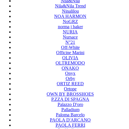
Nila&Nila
Nila&Nila Trend
Ninalilou
NOA HARMON
NoGRZ
norma j baker
NURIA
Nursace
N°21
Off-White
Officine Marini
OLIVIA
OLTREMODO
ONAKO
Onyx
Orby
ORTIZ REED
Ortope
OWN BY BROSSHOES
P.ZZA DI SPAGNA
Palazzo D'oro
Palladium
Paloma Barcelo
PAOLA D'ARCANO
PAOLA FERRI