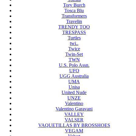
Tory Burch
Tosca Blu
Transformers
Travelin
TRENDY TOO
TRESPASS
Turtles
twi..
Twice
Twin-Set
TWN
U.S. Polo Assn.
UFO
UGG Australia
UMA
Unisa
United Nude
UNZE
Valentino
Valentino Garavani
VALLEY
VALSER
VAQUETILLAS BY BROSSHOES
VEGAM