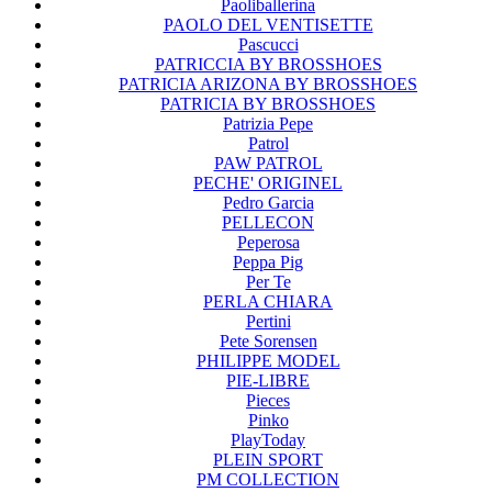
Paoliballerina
PAOLO DEL VENTISETTE
Pascucci
PATRICCIA BY BROSSHOES
PATRICIA ARIZONA BY BROSSHOES
PATRICIA BY BROSSHOES
Patrizia Pepe
Patrol
PAW PATROL
PECHE' ORIGINEL
Pedro Garcia
PELLECON
Peperosa
Peppa Pig
Per Te
PERLA CHIARA
Pertini
Pete Sorensen
PHILIPPE MODEL
PIE-LIBRE
Pieces
Pinko
PlayToday
PLEIN SPORT
PM COLLECTION