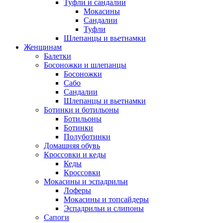
Туфли и сандалии
Мокасины
Сандалии
Туфли
Шлепанцы и вьетнамки
Женщинам
Балетки
Босоножки и шлепанцы
Босоножки
Сабо
Сандалии
Шлепанцы и вьетнамки
Ботинки и ботильоны
Ботильоны
Ботинки
Полуботинки
Домашняя обувь
Кроссовки и кеды
Кеды
Кроссовки
Мокасины и эспадрильи
Лоферы
Мокасины и топсайдеры
Эспадрильи и слипоны
Сапоги