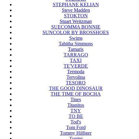
STEPHANE KELIAN
Steve Madden
STOKTON
Stuart Weitzman
SUECOMMA BONNIE
SUNCOLOR BY BROSSHOES
Swims
Tabitha Simmons
Tamaris
TARRAGO
TAXI
TE'VERDE
Termoda
Tervolina
TESORO
THE GOOD DINOSAUR
THE TIME OF BOCHA
Tines
Titanitos
TNY
TO BE
Tod's
Tom Ford
Tommy Hilfiger
Torrini