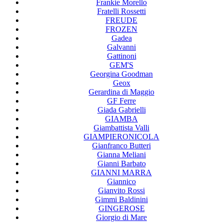
Frankie Morello
Fratelli Rossetti
FREUDE
FROZEN
Gadea
Galvanni
Gattinoni
GEM'S
Georgina Goodman
Geox
Gerardina di Maggio
GF Ferre
Giada Gabrielli
GIAMBA
Giambattista Valli
GIAMPIERONICOLA
Gianfranco Butteri
Gianna Meliani
Gianni Barbato
GIANNI MARRA
Giannico
Gianvito Rossi
Gimmi Baldinini
GINGEROSE
Giorgio di Mare