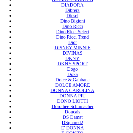
DIADORA
Dibrera
Diesel
Dino Bigioni
Dino Ricci
Dino Ricci Select
Dino Ricci Trend
Dior
DISNEY MINNIE
DIVINAS
DKNY
DKNY SPORT
Dogo
Doka
Dolce & Gabbana
DOLCE AMORE
DONNA CAROLINA
DONNA PIU
DONO LIOTTI
Dorothee Schumacher
Doucals
DS Damat
DSquared2
E' DONNA