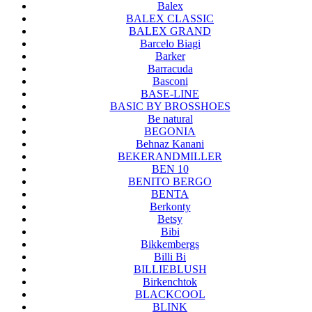
Balex
BALEX CLASSIC
BALEX GRAND
Barcelo Biagi
Barker
Barracuda
Basconi
BASE-LINE
BASIC BY BROSSHOES
Be natural
BEGONIA
Behnaz Kanani
BEKERANDMILLER
BEN 10
BENITO BERGO
BENTA
Berkonty
Betsy
Bibi
Bikkembergs
Billi Bi
BILLIEBLUSH
Birkenchtok
BLACKCOOL
BLINK