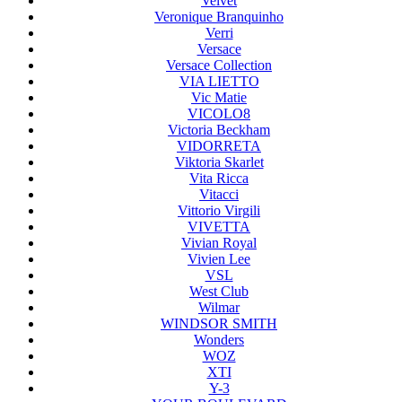
Velvet
Veronique Branquinho
Verri
Versace
Versace Collection
VIA LIETTO
Vic Matie
VICOLO8
Victoria Beckham
VIDORRETA
Viktoria Skarlet
Vita Ricca
Vitacci
Vittorio Virgili
VIVETTA
Vivian Royal
Vivien Lee
VSL
West Club
Wilmar
WINDSOR SMITH
Wonders
WOZ
XTI
Y-3