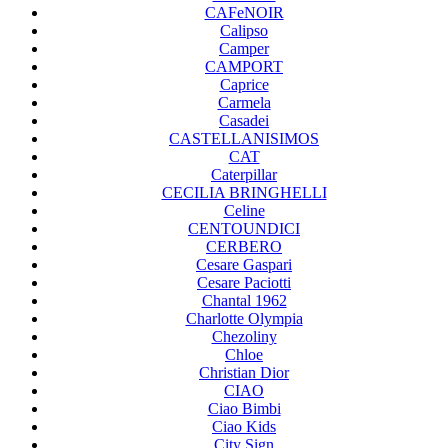
CAFeNOIR
Calipso
Camper
CAMPORT
Caprice
Carmela
Casadei
CASTELLANISIMOS
CAT
Caterpillar
CECILIA BRINGHELLI
Celine
CENTOUNDICI
CERBERO
Cesare Gaspari
Cesare Paciotti
Chantal 1962
Charlotte Olympia
Chezoliny
Chloe
Christian Dior
CIAO
Ciao Bimbi
Ciao Kids
City Sign