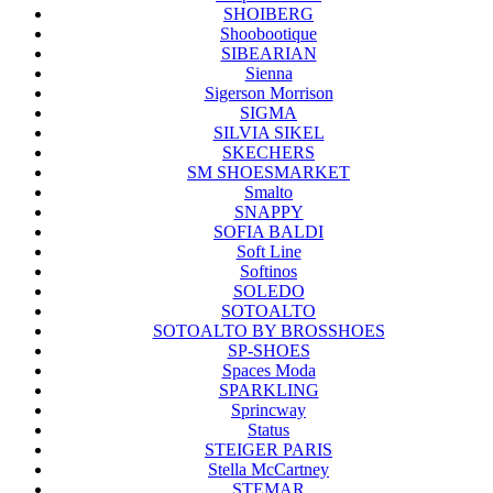
SHOIBERG
Shoobootique
SIBEARIAN
Sienna
Sigerson Morrison
SIGMA
SILVIA SIKEL
SKECHERS
SM SHOESMARKET
Smalto
SNAPPY
SOFIA BALDI
Soft Line
Softinos
SOLEDO
SOTOALTO
SOTOALTO BY BROSSHOES
SP-SHOES
Spaces Moda
SPARKLING
Sprincway
Status
STEIGER PARIS
Stella McCartney
STEMAR