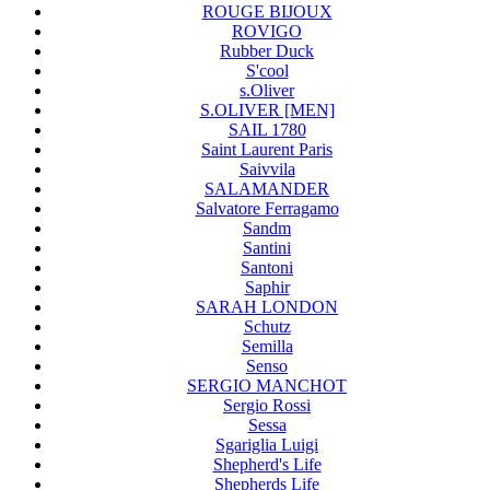
ROUGE BIJOUX
ROVIGO
Rubber Duck
S'cool
s.Oliver
S.OLIVER [MEN]
SAIL 1780
Saint Laurent Paris
Saivvila
SALAMANDER
Salvatore Ferragamo
Sandm
Santini
Santoni
Saphir
SARAH LONDON
Schutz
Semilla
Senso
SERGIO MANCHOT
Sergio Rossi
Sessa
Sgariglia Luigi
Shepherd's Life
Shepherds Life