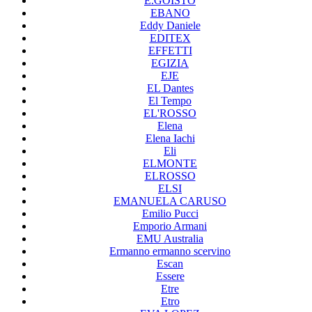
E.GOISTO
EBANO
Eddy Daniele
EDITEX
EFFETTI
EGIZIA
EJE
EL Dantes
El Tempo
EL'ROSSO
Elena
Elena Iachi
Eli
ELMONTE
ELROSSO
ELSI
EMANUELA CARUSO
Emilio Pucci
Emporio Armani
EMU Australia
Ermanno ermanno scervino
Escan
Essere
Etre
Etro