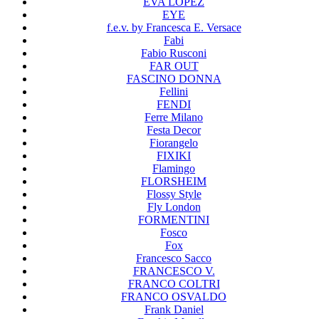
EVA LOPEZ
EYE
f.e.v. by Francesca E. Versace
Fabi
Fabio Rusconi
FAR OUT
FASCINO DONNA
Fellini
FENDI
Ferre Milano
Festa Decor
Fiorangelo
FIXIKI
Flamingo
FLORSHEIM
Flossy Style
Fly London
FORMENTINI
Fosco
Fox
Francesco Sacco
FRANCESCO V.
FRANCO COLTRI
FRANCO OSVALDO
Frank Daniel