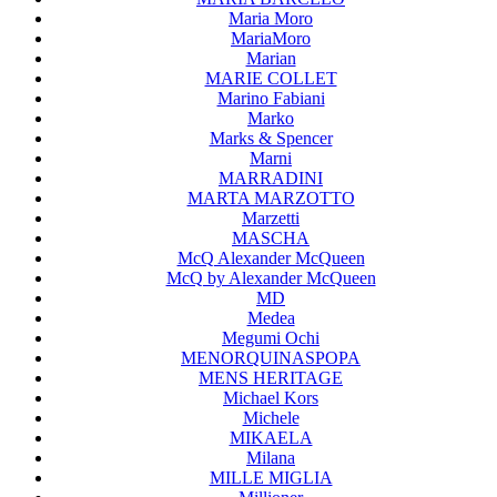
Maria Moro
MariaMoro
Marian
MARIE COLLET
Marino Fabiani
Marko
Marks & Spencer
Marni
MARRADINI
MARTA MARZOTTO
Marzetti
MASCHA
McQ Alexander McQueen
McQ by Alexander McQueen
MD
Medea
Megumi Ochi
MENORQUINASPOPA
MENS HERITAGE
Michael Kors
Michele
MIKAELA
Milana
MILLE MIGLIA