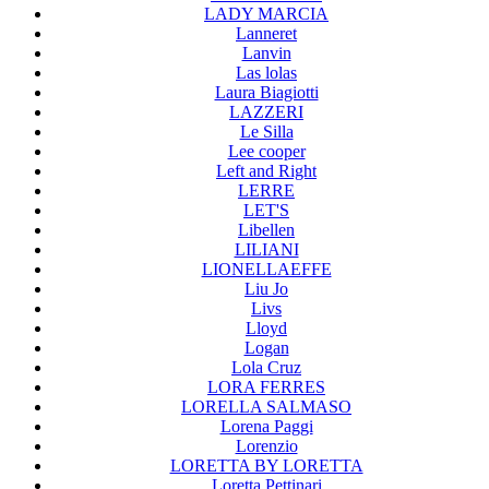
LADY MARCIA
Lanneret
Lanvin
Las lolas
Laura Biagiotti
LAZZERI
Le Silla
Lee cooper
Left and Right
LERRE
LET'S
Libellen
LILIANI
LIONELLAEFFE
Liu Jo
Livs
Lloyd
Logan
Lola Cruz
LORA FERRES
LORELLA SALMASO
Lorena Paggi
Lorenzio
LORETTA BY LORETTA
Loretta Pettinari