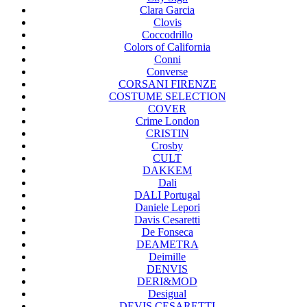
Clara Garcia
Clovis
Coccodrillo
Colors of California
Conni
Converse
CORSANI FIRENZE
COSTUME SELECTION
COVER
Crime London
CRISTIN
Crosby
CULT
DAKKEM
Dali
DALI Portugal
Daniele Lepori
Davis Cesaretti
De Fonseca
DEAMETRA
Deimille
DENVIS
DERI&MOD
Desigual
DEVIS CESARETTI