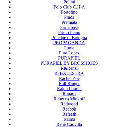
Pollini
Polo Club C.H.A
Portofino
Prada
Premiata
Primabase
Primo Piano
Principe di Bologna
PROPAGANDA
Puma
Pura Lopez
PURAPIEL
PURAPIEL BY BROSSHOES
R&Renzi
R. BALESTRA
Rachel Zoe
Ralf Ringer
Ralph Lauren
Raparo
Rebecca Minkoff
Redwood
Reebok
Refresh
Reima
Rene Caovilla