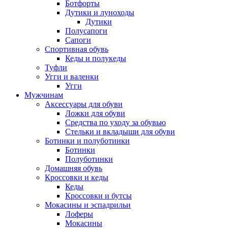
Ботфорты
Дутики и луноходы
Дутики
Полусапоги
Сапоги
Спортивная обувь
Кеды и полукеды
Туфли
Угги и валенки
Угги
Мужчинам
Аксессуары для обуви
Ложки для обуви
Средства по уходу за обувью
Стельки и вкладыши для обуви
Ботинки и полуботинки
Ботинки
Полуботинки
Домашняя обувь
Кроссовки и кеды
Кеды
Кроссовки и бутсы
Мокасины и эспадрильи
Лоферы
Мокасины