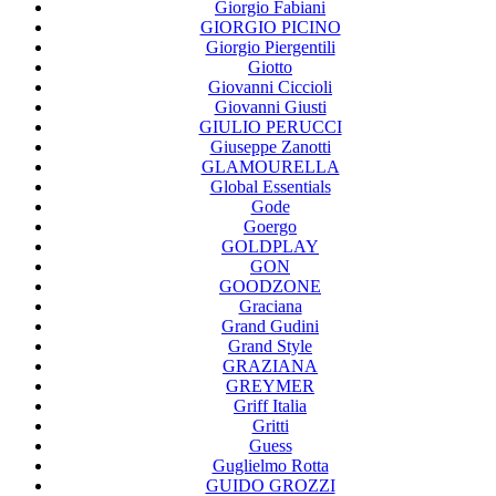
Giorgio Fabiani
GIORGIO PICINO
Giorgio Piergentili
Giotto
Giovanni Ciccioli
Giovanni Giusti
GIULIO PERUCCI
Giuseppe Zanotti
GLAMOURELLA
Global Essentials
Gode
Goergo
GOLDPLAY
GON
GOODZONE
Graciana
Grand Gudini
Grand Style
GRAZIANA
GREYMER
Griff Italia
Gritti
Guess
Guglielmo Rotta
GUIDO GROZZI