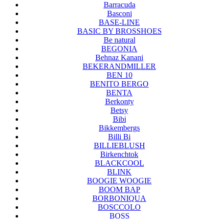
Barracuda
Basconi
BASE-LINE
BASIC BY BROSSHOES
Be natural
BEGONIA
Behnaz Kanani
BEKERANDMILLER
BEN 10
BENITO BERGO
BENTA
Berkonty
Betsy
Bibi
Bikkembergs
Billi Bi
BILLIEBLUSH
Birkenchtok
BLACKCOOL
BLINK
BOOGIE WOOGIE
BOOM BAP
BORBONIQUA
BOSCCOLO
BOSS