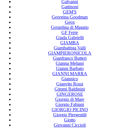
Galvanni
Gattinoni
GEM'S
Georgina Goodman
Geox
Gerardina di Maggio
GF Ferre
Giada Gabrielli
GIAMBA
Giambattista Valli
GIAMPIERONICOLA
Gianfranco Butteri
Gianna Meliani
Gianni Barbato
GIANNI MARRA
Giannico
Gianvito Rossi
Gimmi Baldinini
GINGEROSE
Giorgio di Mare
Giorgio Fabiani
GIORGIO PICINO
Giorgio Piergentili
Giotto
Giovanni Ciccioli