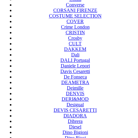
Converse
CORSANI FIRENZE
COSTUME SELECTION
COVER
Crime London
CRISTIN
Crosby
CULT
DAKKEM
Dali
DALI Portugal
Daniele Lepori
Davis Cesaretti
De Fonseca
DEAMETRA
Deimille
DENVIS
DERI&MOD
Desigual
DEVIS CESARETTI
DIADORA
Dibrera
Diesel
Dino Bigioni
Dino Ricci