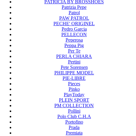
PATRICIA BY BROSSHOES
Patrizia Pepe
Patrol
PAW PATROL
PECHE' ORIGINEL
Pedro Garcia
PELLECON
Peperosa
Peppa Pig
Per Te
PERLA CHIARA
Pertini
Pete Sorensen
PHILIPPE MODEL
PIE-LIBRE
Pieces
Pinko
PlayToday
PLEIN SPORT
PM COLLECTION
Pollini
Polo Club C.H.A
Portofino
Prada
Premiata