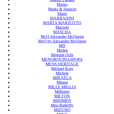
Marko
Marks & Spencer
Marni
MARRADINI
MARTA MARZOTTO
Marzetti
MASCHA
McQ Alexander McQueen
McQ by Alexander McQueen
MD
Medea
Megumi Ochi
MENORQUINASPOPA
MENS HERITAGE
Michael Kors
Michele
MIKAELA
Milana
MILLE MIGLIA
Millioner
MILTON
MINIMEN
Miss Butterfly
MIZUNO