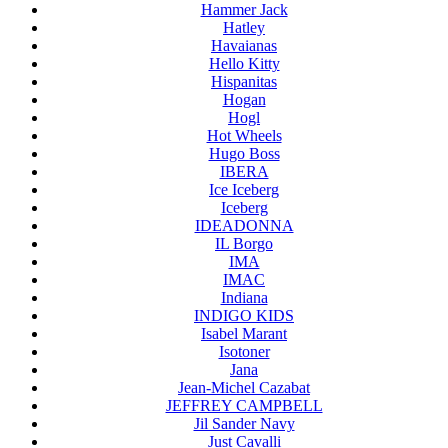
Hammer Jack
Hatley
Havaianas
Hello Kitty
Hispanitas
Hogan
Hogl
Hot Wheels
Hugo Boss
IBERA
Ice Iceberg
Iceberg
IDEADONNA
IL Borgo
IMA
IMAC
Indiana
INDIGO KIDS
Isabel Marant
Isotoner
Jana
Jean-Michel Cazabat
JEFFREY CAMPBELL
Jil Sander Navy
Just Cavalli