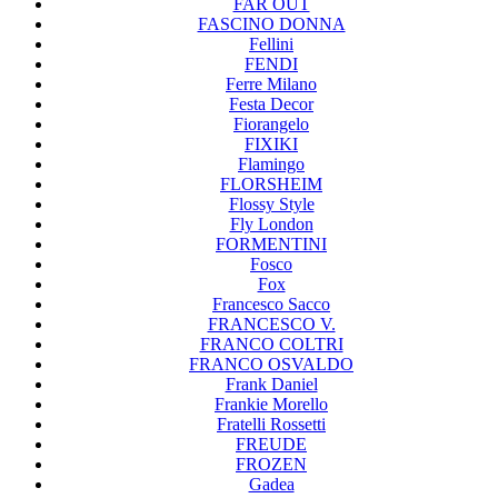
FAR OUT
FASCINO DONNA
Fellini
FENDI
Ferre Milano
Festa Decor
Fiorangelo
FIXIKI
Flamingo
FLORSHEIM
Flossy Style
Fly London
FORMENTINI
Fosco
Fox
Francesco Sacco
FRANCESCO V.
FRANCO COLTRI
FRANCO OSVALDO
Frank Daniel
Frankie Morello
Fratelli Rossetti
FREUDE
FROZEN
Gadea