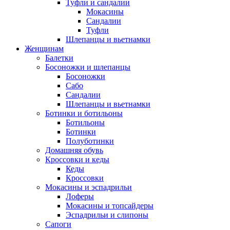
Туфли и сандалии
Мокасины
Сандалии
Туфли
Шлепанцы и вьетнамки
Женщинам
Балетки
Босоножки и шлепанцы
Босоножки
Сабо
Сандалии
Шлепанцы и вьетнамки
Ботинки и ботильоны
Ботильоны
Ботинки
Полуботинки
Домашняя обувь
Кроссовки и кеды
Кеды
Кроссовки
Мокасины и эспадрильи
Лоферы
Мокасины и топсайдеры
Эспадрильи и слипоны
Сапоги