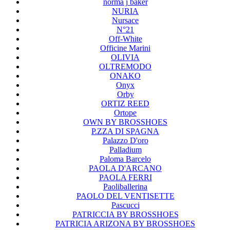
norma j baker
NURIA
Nursace
N°21
Off-White
Officine Marini
OLIVIA
OLTREMODO
ONAKO
Onyx
Orby
ORTIZ REED
Ortope
OWN BY BROSSHOES
P.ZZA DI SPAGNA
Palazzo D'oro
Palladium
Paloma Barcelo
PAOLA D'ARCANO
PAOLA FERRI
Paoliballerina
PAOLO DEL VENTISETTE
Pascucci
PATRICCIA BY BROSSHOES
PATRICIA ARIZONA BY BROSSHOES