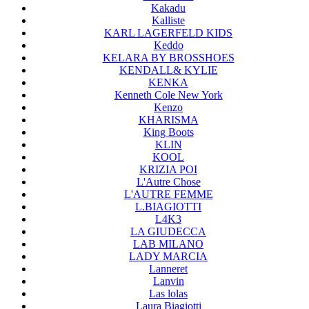
Kakadu
Kalliste
KARL LAGERFELD KIDS
Keddo
KELARA BY BROSSHOES
KENDALL& KYLIE
KENKA
Kenneth Cole New York
Kenzo
KHARISMA
King Boots
KLIN
KOOL
KRIZIA POI
L'Autre Chose
L'AUTRE FEMME
L.BIAGIOTTI
L4K3
LA GIUDECCA
LAB MILANO
LADY MARCIA
Lanneret
Lanvin
Las lolas
Laura Biagiotti