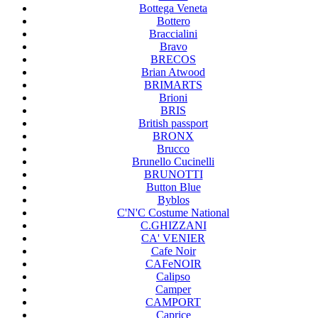
Bottega Veneta
Bottero
Braccialini
Bravo
BRECOS
Brian Atwood
BRIMARTS
Brioni
BRIS
British passport
BRONX
Brucco
Brunello Cucinelli
BRUNOTTI
Button Blue
Byblos
C'N'C Costume National
C.GHIZZANI
CA' VENIER
Cafe Noir
CAFeNOIR
Calipso
Camper
CAMPORT
Caprice