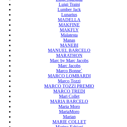
Luigi Traini
Lumber Jack
Lunarius
MADELLA
MAKFINE
MAKFLY
Malatesta
Manas
MANEBI
MANUEL BARCELO
MARATHON
Marc by Marc Jacobs
Marc Jacobs
Marco Bonne`
MARCO LOMBARDI
Marco Tozzi
MARCO TOZZI PREMIO
MARCO TREDI
Mari Collet
MARIA BARCELO
Maria Moro
MariaMoro
Marian
MARIE COLLET
Marino Fabiani