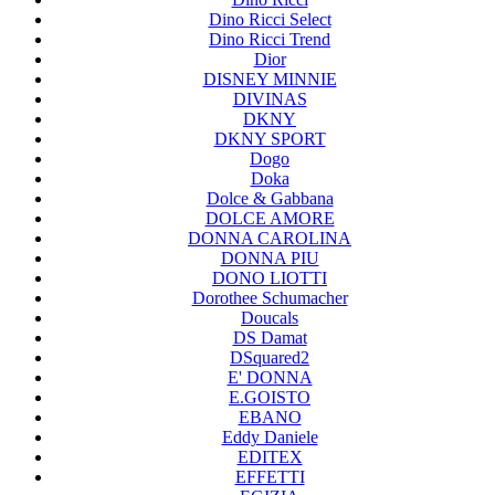
Dino Ricci Select
Dino Ricci Trend
Dior
DISNEY MINNIE
DIVINAS
DKNY
DKNY SPORT
Dogo
Doka
Dolce & Gabbana
DOLCE AMORE
DONNA CAROLINA
DONNA PIU
DONO LIOTTI
Dorothee Schumacher
Doucals
DS Damat
DSquared2
E' DONNA
E.GOISTO
EBANO
Eddy Daniele
EDITEX
EFFETTI