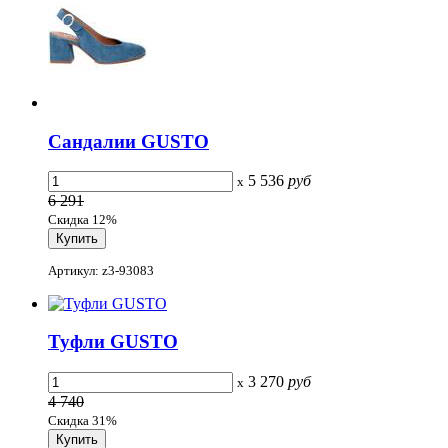
Сандалии GUSTO
5 536
руб
x
6 291
Скидка 12%
Артикул: z3-93083
Туфли GUSTO
3 270
руб
x
4 740
Скидка 31%