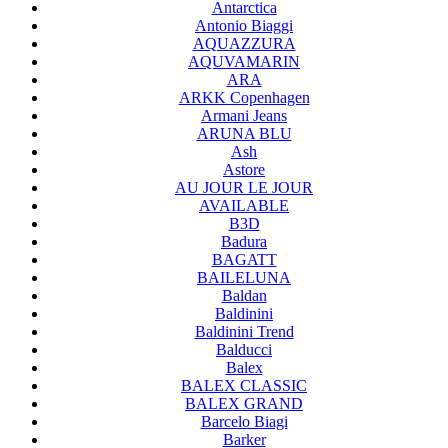
Antarctica
Antonio Biaggi
AQUAZZURA
AQUVAMARIN
ARA
ARKK Copenhagen
Armani Jeans
ARUNA BLU
Ash
Astore
AU JOUR LE JOUR
AVAILABLE
B3D
Badura
BAGATT
BAILELUNA
Baldan
Baldinini
Baldinini Trend
Balducci
Balex
BALEX CLASSIC
BALEX GRAND
Barcelo Biagi
Barker