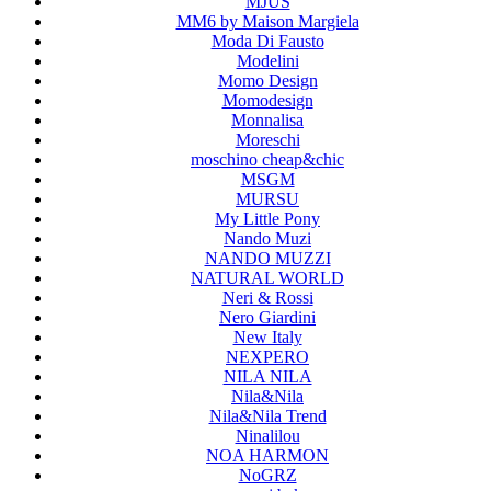
MJUS
MM6 by Maison Margiela
Moda Di Fausto
Modelini
Momo Design
Momodesign
Monnalisa
Moreschi
moschino cheap&chic
MSGM
MURSU
My Little Pony
Nando Muzi
NANDO MUZZI
NATURAL WORLD
Neri & Rossi
Nero Giardini
New Italy
NEXPERO
NILA NILA
Nila&Nila
Nila&Nila Trend
Ninalilou
NOA HARMON
NoGRZ