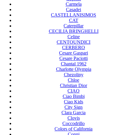
Carmela
Casadei
CASTELLANISIMOS
CAT
Caterpillar
CECILIA BRINGHELLI
Celine
CENTOUNDICI
CERBERO
Cesare Gaspari
Cesare Paciotti
Chantal 1962
Charlotte Olympia
Chezoliny
Chloe
Christian Dior
CIAO
Ciao Bimbi
Ciao Kids
City Sign
Clara Garcia
Clovis
Coccodrillo
Colors of California
Conni