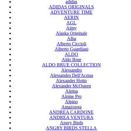
adidas
ADIDAS ORIGINALS
ADVENTURE TIME
AERIN
AGL
Aimy
Alaska Originale
Alba
Alberto Ciccioli
Alberto Guardiani
ALDO
Aldo Brue
ALDO BRUE COLLECTION
Alessandro
Alessandro Dell'Acqua
Alexander Hotto
Alexander McQueen
Alpina
Alpine Pro
Alpino
Amazonga
ANDREA CARDONE
ANDREA VENTURA
Angry Birds
ANGRY BIRDS STELLA