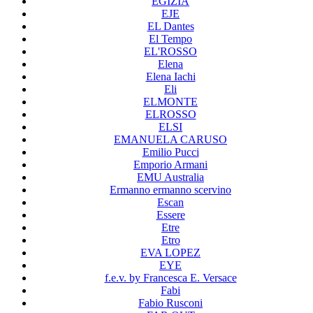
EGIZIA
EJE
EL Dantes
El Tempo
EL'ROSSO
Elena
Elena Iachi
Eli
ELMONTE
ELROSSO
ELSI
EMANUELA CARUSO
Emilio Pucci
Emporio Armani
EMU Australia
Ermanno ermanno scervino
Escan
Essere
Etre
Etro
EVA LOPEZ
EYE
f.e.v. by Francesca E. Versace
Fabi
Fabio Rusconi