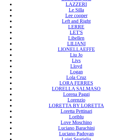
LAZZERI
Le Silla
Lee cooper
Left and Right
LERRE
LET'S
Libellen
LILIANI
LIONELLAEFFE
Liu Jo
Livs
Lloyd
Logan
Lola Cruz
LORA FERRES
LORELLA SALMASO
Lorena Paggi
Lorenzio
LORETTA BY LORETTA
Loretta Pettinari
Loriblu
Love Moschino
Luciano Barachini
Luciano Padovan
Luigi Sgariglia