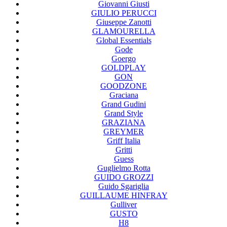
Giovanni Giusti
GIULIO PERUCCI
Giuseppe Zanotti
GLAMOURELLA
Global Essentials
Gode
Goergo
GOLDPLAY
GON
GOODZONE
Graciana
Grand Gudini
Grand Style
GRAZIANA
GREYMER
Griff Italia
Gritti
Guess
Guglielmo Rotta
GUIDO GROZZI
Guido Sgariglia
GUILLAUME HINFRAY
Gulliver
GUSTO
H8