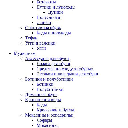
Ботфорты
Дутики и луноходы
Дутики
Полусапоги
Сапоги
Спортивная обувь
Кеды и полукеды
Туфли
Угги и валенки
Угги
Мужчинам
Аксессуары для обуви
Ложки для обуви
Средства по уходу за обувью
Стельки и вкладыши для обуви
Ботинки и полуботинки
Ботинки
Полуботинки
Домашняя обувь
Кроссовки и кеды
Кеды
Кроссовки и бутсы
Мокасины и эспадрильи
Лоферы
Мокасины