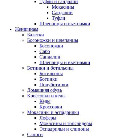
Туфли и сандалии
Мокасины
Сандалии
Туфли
Шлепанцы и вьетнамки
Женщинам
Балетки
Босоножки и шлепанцы
Босоножки
Сабо
Сандалии
Шлепанцы и вьетнамки
Ботинки и ботильоны
Ботильоны
Ботинки
Полуботинки
Домашняя обувь
Кроссовки и кеды
Кеды
Кроссовки
Мокасины и эспадрильи
Лоферы
Мокасины и топсайдеры
Эспадрильи и слипоны
Сапоги