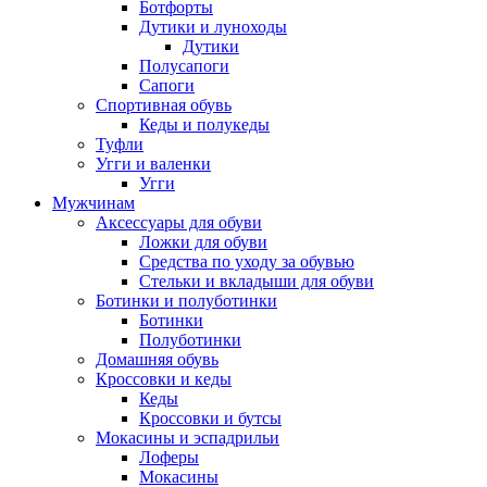
Ботфорты
Дутики и луноходы
Дутики
Полусапоги
Сапоги
Спортивная обувь
Кеды и полукеды
Туфли
Угги и валенки
Угги
Мужчинам
Аксессуары для обуви
Ложки для обуви
Средства по уходу за обувью
Стельки и вкладыши для обуви
Ботинки и полуботинки
Ботинки
Полуботинки
Домашняя обувь
Кроссовки и кеды
Кеды
Кроссовки и бутсы
Мокасины и эспадрильи
Лоферы
Мокасины