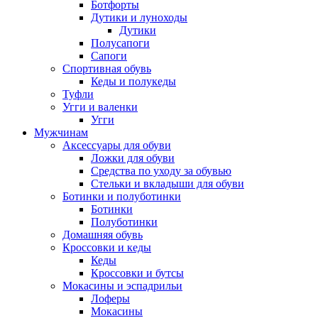
Ботфорты
Дутики и луноходы
Дутики
Полусапоги
Сапоги
Спортивная обувь
Кеды и полукеды
Туфли
Угги и валенки
Угги
Мужчинам
Аксессуары для обуви
Ложки для обуви
Средства по уходу за обувью
Стельки и вкладыши для обуви
Ботинки и полуботинки
Ботинки
Полуботинки
Домашняя обувь
Кроссовки и кеды
Кеды
Кроссовки и бутсы
Мокасины и эспадрильи
Лоферы
Мокасины