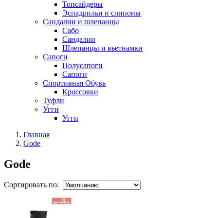
Топсайдеры
Эспадрильи и слипоны
Сандалии и шлепанцы
Сабо
Сандалии
Шлепанцы и вьетнамки
Сапоги
Полусапоги
Сапоги
Спортивная Обувь
Кроссовки
Туфли
Угги
Угги
Главная
Gode
Gode
Сортировать по: