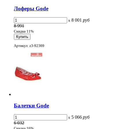
Лоферы Gode
8 001
руб
x
8 991
Скидка 11%
Артикул: z3-92369
Балетки Gode
5 066
руб
x
6 032
Скидка 16%