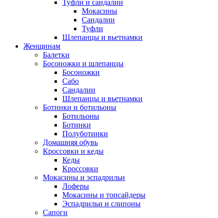
Туфли и сандалии
Мокасины
Сандалии
Туфли
Шлепанцы и вьетнамки
Женщинам
Балетки
Босоножки и шлепанцы
Босоножки
Сабо
Сандалии
Шлепанцы и вьетнамки
Ботинки и ботильоны
Ботильоны
Ботинки
Полуботинки
Домашняя обувь
Кроссовки и кеды
Кеды
Кроссовки
Мокасины и эспадрильи
Лоферы
Мокасины и топсайдеры
Эспадрильи и слипоны
Сапоги