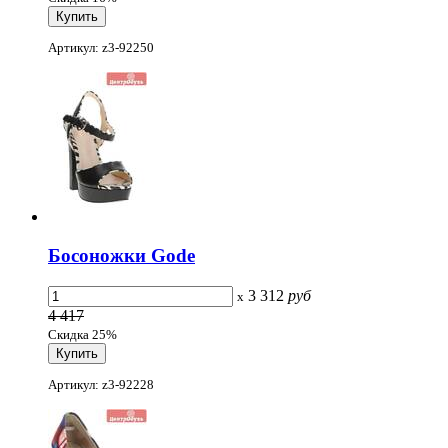
Артикул: z3-92250
Босоножки Gode
3 312
руб
x
4 417
Скидка 25%
Артикул: z3-92228