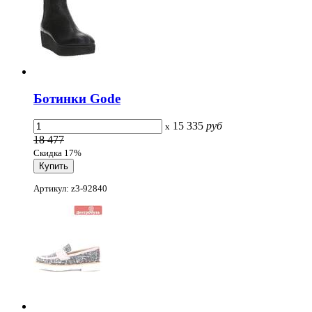
Ботинки Gode
15 335
руб
x
18 477
Скидка 17%
Артикул: z3-92840