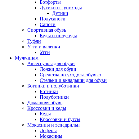
Ботфорты
Дутики и луноходы
Дутики
Полусапоги
Сапоги
Спортивная обувь
Кеды и полукеды
Туфли
Угги и валенки
Угги
Мужчинам
Аксессуары для обуви
Ложки для обуви
Средства по уходу за обувью
Стельки и вкладыши для обуви
Ботинки и полуботинки
Ботинки
Полуботинки
Домашняя обувь
Кроссовки и кеды
Кеды
Кроссовки и бутсы
Мокасины и эспадрильи
Лоферы
Мокасины