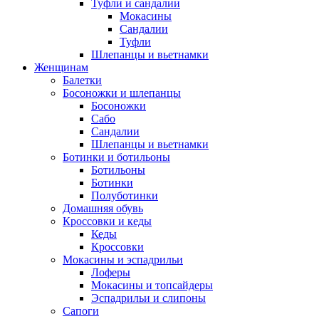
Туфли и сандалии
Мокасины
Сандалии
Туфли
Шлепанцы и вьетнамки
Женщинам
Балетки
Босоножки и шлепанцы
Босоножки
Сабо
Сандалии
Шлепанцы и вьетнамки
Ботинки и ботильоны
Ботильоны
Ботинки
Полуботинки
Домашняя обувь
Кроссовки и кеды
Кеды
Кроссовки
Мокасины и эспадрильи
Лоферы
Мокасины и топсайдеры
Эспадрильи и слипоны
Сапоги