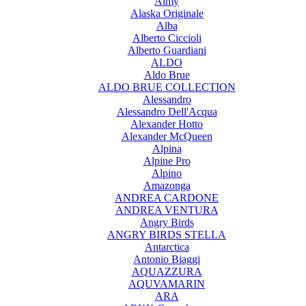
Aimy
Alaska Originale
Alba
Alberto Ciccioli
Alberto Guardiani
ALDO
Aldo Brue
ALDO BRUE COLLECTION
Alessandro
Alessandro Dell'Acqua
Alexander Hotto
Alexander McQueen
Alpina
Alpine Pro
Alpino
Amazonga
ANDREA CARDONE
ANDREA VENTURA
Angry Birds
ANGRY BIRDS STELLA
Antarctica
Antonio Biaggi
AQUAZZURA
AQUVAMARIN
ARA