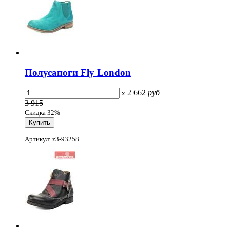
Полусапоги Fly London
2 662
руб
x
3 915
Скидка 32%
Артикул: z3-93258