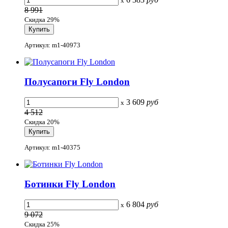
x
8 991
Скидка 29%
Артикул: m1-40973
Полусапоги Fly London
3 609
руб
x
4 512
Скидка 20%
Артикул: m1-40375
Ботинки Fly London
6 804
руб
x
9 072
Скидка 25%