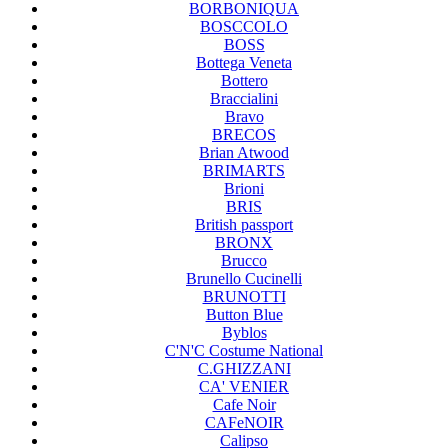
BORBONIQUA
BOSCCOLO
BOSS
Bottega Veneta
Bottero
Braccialini
Bravo
BRECOS
Brian Atwood
BRIMARTS
Brioni
BRIS
British passport
BRONX
Brucco
Brunello Cucinelli
BRUNOTTI
Button Blue
Byblos
C'N'C Costume National
C.GHIZZANI
CA' VENIER
Cafe Noir
CAFeNOIR
Calipso