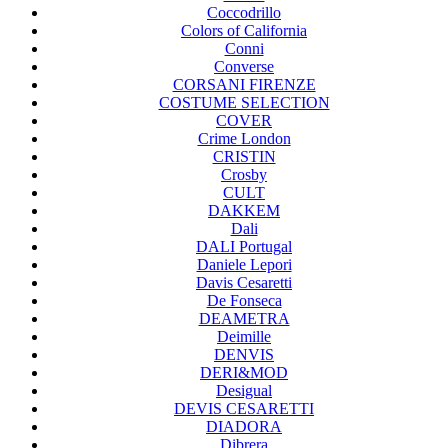
Coccodrillo
Colors of California
Conni
Converse
CORSANI FIRENZE
COSTUME SELECTION
COVER
Crime London
CRISTIN
Crosby
CULT
DAKKEM
Dali
DALI Portugal
Daniele Lepori
Davis Cesaretti
De Fonseca
DEAMETRA
Deimille
DENVIS
DERI&MOD
Desigual
DEVIS CESARETTI
DIADORA
Dibrera