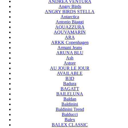
ANDREA VENTURA
Angry Birds
ANGRY BIRDS STELLA
Antarctica
Antonio Biaggi
AQUAZZURA
AQUVAMARIN
ARA
ARKK Copenhagen
Armani Jeans
ARUNA BLU
Ash
Astore
AU JOUR LE JOUR
AVAILABLE
B3D
Badura
BAGATT
BAILELUNA
Baldan
Baldinini
Baldinini Trend
Balducci
Balex
BALEX CLASSIC