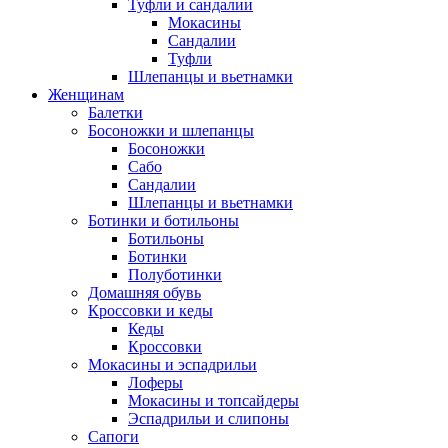
Туфли и сандалии
Мокасины
Сандалии
Туфли
Шлепанцы и вьетнамки
Женщинам
Балетки
Босоножки и шлепанцы
Босоножки
Сабо
Сандалии
Шлепанцы и вьетнамки
Ботинки и ботильоны
Ботильоны
Ботинки
Полуботинки
Домашняя обувь
Кроссовки и кеды
Кеды
Кроссовки
Мокасины и эспадрильи
Лоферы
Мокасины и топсайдеры
Эспадрильи и слипоны
Сапоги