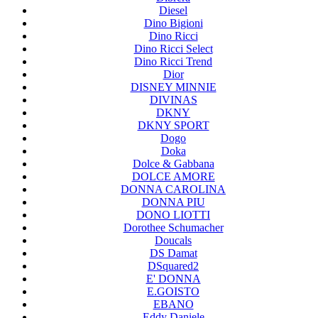
Diesel
Dino Bigioni
Dino Ricci
Dino Ricci Select
Dino Ricci Trend
Dior
DISNEY MINNIE
DIVINAS
DKNY
DKNY SPORT
Dogo
Doka
Dolce & Gabbana
DOLCE AMORE
DONNA CAROLINA
DONNA PIU
DONO LIOTTI
Dorothee Schumacher
Doucals
DS Damat
DSquared2
E' DONNA
E.GOISTO
EBANO
Eddy Daniele