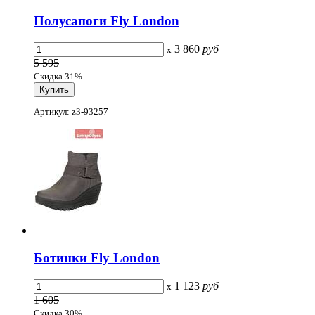
Полусапоги Fly London
3 860
руб
x
5 595
Скидка 31%
Артикул: z3-93257
Ботинки Fly London
1 123
руб
x
1 605
Скидка 30%