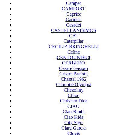
Camper
CAMPORT
Caprice
Carmela
Casadei
CASTELLANISIMOS
CAT
Caterpillar
CECILIA BRINGHELLI
Celine
CENTOUNDICI
CERBERO
Cesare Gaspari
Cesare Paciotti
Chantal 1962
Charlotte Olympia
Chezoliny
Chloe
Christian Dior
CIAO
Ciao Bimbi
Ciao Kids
City Sign
Clara Garcia
Clovis