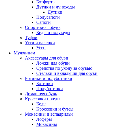
Ботфорты
Дутики и луноходы
Дутики
Полусапоги
Сапоги
Спортивная обувь
Кеды и полукеды
Туфли
Угги и валенки
Угги
Мужчинам
Аксессуары для обуви
Ложки для обуви
Средства по уходу за обувью
Стельки и вкладыши для обуви
Ботинки и полуботинки
Ботинки
Полуботинки
Домашняя обувь
Кроссовки и кеды
Кеды
Кроссовки и бутсы
Мокасины и эспадрильи
Лоферы
Мокасины