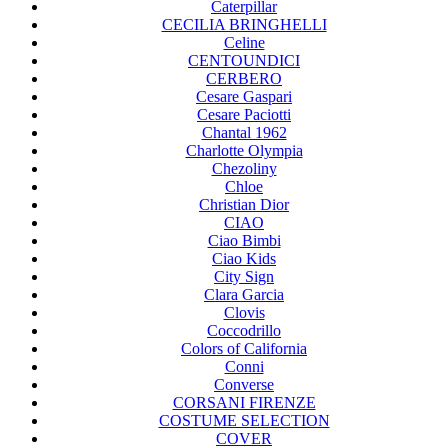
Caterpillar
CECILIA BRINGHELLI
Celine
CENTOUNDICI
CERBERO
Cesare Gaspari
Cesare Paciotti
Chantal 1962
Charlotte Olympia
Chezoliny
Chloe
Christian Dior
CIAO
Ciao Bimbi
Ciao Kids
City Sign
Clara Garcia
Clovis
Coccodrillo
Colors of California
Conni
Converse
CORSANI FIRENZE
COSTUME SELECTION
COVER