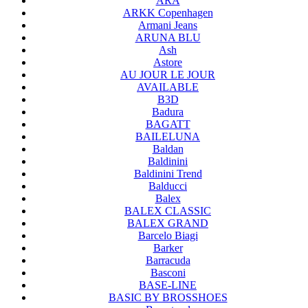
ARA
ARKK Copenhagen
Armani Jeans
ARUNA BLU
Ash
Astore
AU JOUR LE JOUR
AVAILABLE
B3D
Badura
BAGATT
BAILELUNA
Baldan
Baldinini
Baldinini Trend
Balducci
Balex
BALEX CLASSIC
BALEX GRAND
Barcelo Biagi
Barker
Barracuda
Basconi
BASE-LINE
BASIC BY BROSSHOES