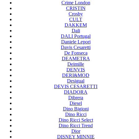
Crime London
CRISTIN
Crosby
CULT
DAKKEM
Dali
DALI Portugal
Daniele Lepori
Davis Cesaretti
De Fonseca
DEAMETRA
Deimille
DENVIS
DERI&MOD
Desigual
DEVIS CESARETTI
DIADORA
Dibrera
Diesel
Dino Bigioni
Dino Ricci
Dino Ricci Select
Dino Ricci Trend
Dior
DISNEY MINNIE