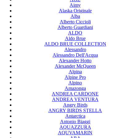
Aimy
Alaska Originale
Alba
Alberto Ciccioli
Alberto Guardiani
ALDO
Aldo Brue
ALDO BRUE COLLECTION
Alessandro
Alessandro Dell'Acqua
Alexander Hotto
Alexander McQueen
Alpina
Alpine Pro
Alpino
Amazonga
ANDREA CARDONE
ANDREA VENTURA
Angry Birds
ANGRY BIRDS STELLA
Antarctica
Antonio Biaggi
AQUAZZURA
AQUVAMARIN