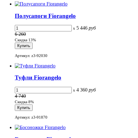
Полусапоги Fiorangelo
5 446
руб
x
6 260
Скидка 13%
Артикул: z3-92030
Туфли Fiorangelo
4 360
руб
x
4 740
Скидка 8%
Артикул: z3-91870