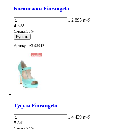
Босоножки Fiorangelo
2 895
руб
x
4 322
Скидка 33%
Артикул: z3-93042
Туфли Fiorangelo
4 439
руб
x
5 841
Скидка 24%