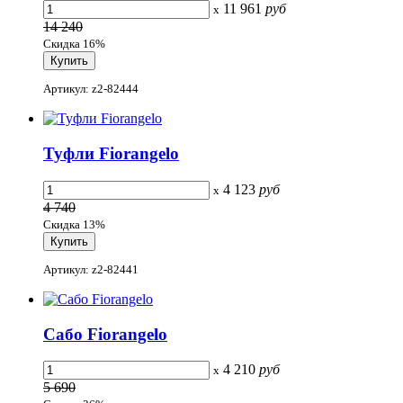
11 961
руб
x
14 240
Скидка 16%
Артикул: z2-82444
Туфли Fiorangelo
4 123
руб
x
4 740
Скидка 13%
Артикул: z2-82441
Сабо Fiorangelo
4 210
руб
x
5 690