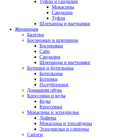
Туфли и сандалии
Мокасины
Сандалии
Туфли
Шлепанцы и вьетнамки
Женщинам
Балетки
Босоножки и шлепанцы
Босоножки
Сабо
Сандалии
Шлепанцы и вьетнамки
Ботинки и ботильоны
Ботильоны
Ботинки
Полуботинки
Домашняя обувь
Кроссовки и кеды
Кеды
Кроссовки
Мокасины и эспадрильи
Лоферы
Мокасины и топсайдеры
Эспадрильи и слипоны
Сапоги