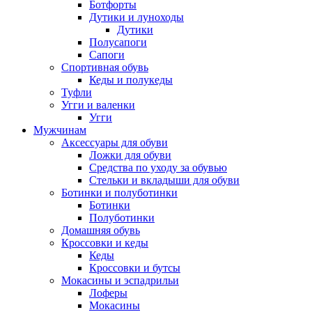
Ботфорты
Дутики и луноходы
Дутики
Полусапоги
Сапоги
Спортивная обувь
Кеды и полукеды
Туфли
Угги и валенки
Угги
Мужчинам
Аксессуары для обуви
Ложки для обуви
Средства по уходу за обувью
Стельки и вкладыши для обуви
Ботинки и полуботинки
Ботинки
Полуботинки
Домашняя обувь
Кроссовки и кеды
Кеды
Кроссовки и бутсы
Мокасины и эспадрильи
Лоферы
Мокасины