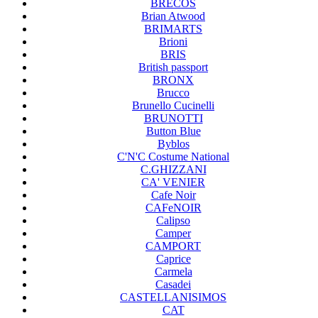
BRECOS
Brian Atwood
BRIMARTS
Brioni
BRIS
British passport
BRONX
Brucco
Brunello Cucinelli
BRUNOTTI
Button Blue
Byblos
C'N'C Costume National
C.GHIZZANI
CA' VENIER
Cafe Noir
CAFeNOIR
Calipso
Camper
CAMPORT
Caprice
Carmela
Casadei
CASTELLANISIMOS
CAT