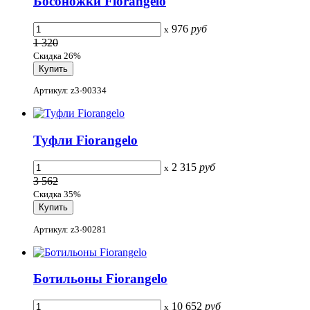
Босоножки Fiorangelo
976
руб
x
1 320
Скидка 26%
Артикул: z3-90334
Туфли Fiorangelo
2 315
руб
x
3 562
Скидка 35%
Артикул: z3-90281
Ботильоны Fiorangelo
10 652
руб
x