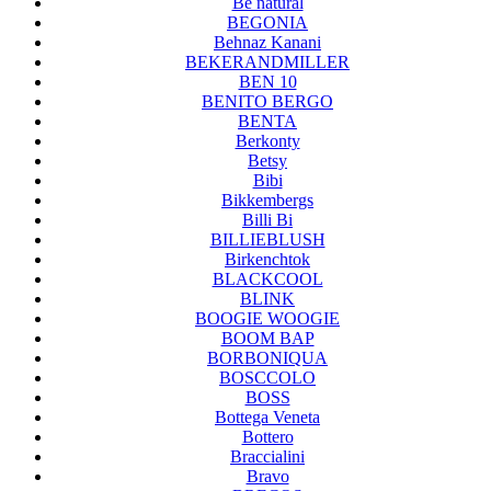
Be natural
BEGONIA
Behnaz Kanani
BEKERANDMILLER
BEN 10
BENITO BERGO
BENTA
Berkonty
Betsy
Bibi
Bikkembergs
Billi Bi
BILLIEBLUSH
Birkenchtok
BLACKCOOL
BLINK
BOOGIE WOOGIE
BOOM BAP
BORBONIQUA
BOSCCOLO
BOSS
Bottega Veneta
Bottero
Braccialini
Bravo