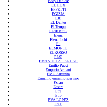
Eddy Daniele
EDITEX
EFFETTI
EGIZIA
EJE
EL Dantes
El Tempo
EL'ROSSO
Elena
Elena Iachi
Eli
ELMONTE
ELROSSO
ELSI
EMANUELA CARUSO
Emilio Pucci
Emporio Armani
EMU Australia
Ermanno ermanno scervino
Escan
Essere
Etre
Etro
EVA LOPEZ
EYE