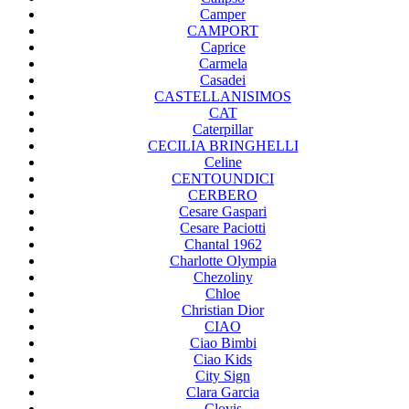
Camper
CAMPORT
Caprice
Carmela
Casadei
CASTELLANISIMOS
CAT
Caterpillar
CECILIA BRINGHELLI
Celine
CENTOUNDICI
CERBERO
Cesare Gaspari
Cesare Paciotti
Chantal 1962
Charlotte Olympia
Chezoliny
Chloe
Christian Dior
CIAO
Ciao Bimbi
Ciao Kids
City Sign
Clara Garcia
Clovis