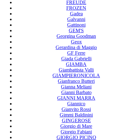
FREUDE
FROZEN
Gadea
Galvanni
Gattinoni
GEM'S
Georgina Goodman
Geox
Gerardina di Maggio
GF Ferre
Giada Gabrielli
GIAMBA
Giambattista Valli
GIAMPIERONICOLA
Gianfranco Butteri
Gianna Meliani
Gianni Barbato
GIANNI MARRA
Giannico
Gianvito Rossi
Gimmi Baldinini
GINGEROSE
Giorgio di Mare
Giorgio Fabiani
GIORGIO PICINO