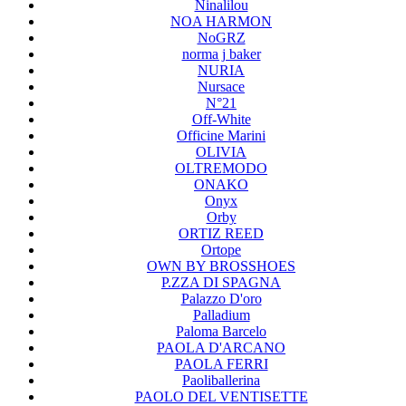
Ninalilou
NOA HARMON
NoGRZ
norma j baker
NURIA
Nursace
N°21
Off-White
Officine Marini
OLIVIA
OLTREMODO
ONAKO
Onyx
Orby
ORTIZ REED
Ortope
OWN BY BROSSHOES
P.ZZA DI SPAGNA
Palazzo D'oro
Palladium
Paloma Barcelo
PAOLA D'ARCANO
PAOLA FERRI
Paoliballerina
PAOLO DEL VENTISETTE