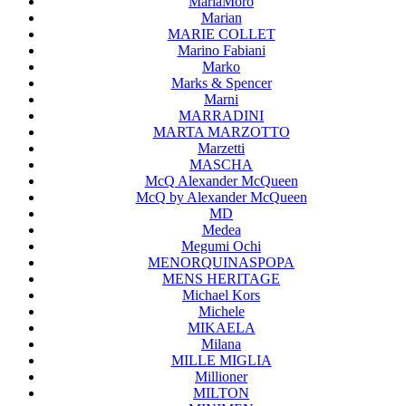
MariaMoro
Marian
MARIE COLLET
Marino Fabiani
Marko
Marks & Spencer
Marni
MARRADINI
MARTA MARZOTTO
Marzetti
MASCHA
McQ Alexander McQueen
McQ by Alexander McQueen
MD
Medea
Megumi Ochi
MENORQUINASPOPA
MENS HERITAGE
Michael Kors
Michele
MIKAELA
Milana
MILLE MIGLIA
Millioner
MILTON