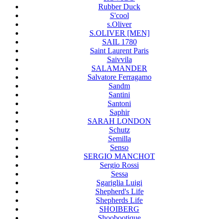
Rubber Duck
S'cool
s.Oliver
S.OLIVER [MEN]
SAIL 1780
Saint Laurent Paris
Saivvila
SALAMANDER
Salvatore Ferragamo
Sandm
Santini
Santoni
Saphir
SARAH LONDON
Schutz
Semilla
Senso
SERGIO MANCHOT
Sergio Rossi
Sessa
Sgariglia Luigi
Shepherd's Life
Shepherds Life
SHOIBERG
Shoobootique