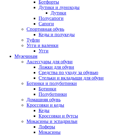
Ботфорты
Дутики и луноходы
Дутики
Полусапоги
Сапоги
Спортивная обувь
Кеды и полукеды
Туфли
Угги и валенки
Угги
Мужчинам
Аксессуары для обуви
Ложки для обуви
Средства по уходу за обувью
Стельки и вкладыши для обуви
Ботинки и полуботинки
Ботинки
Полуботинки
Домашняя обувь
Кроссовки и кеды
Кеды
Кроссовки и бутсы
Мокасины и эспадрильи
Лоферы
Мокасины