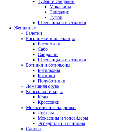
Туфли и сандалии
Мокасины
Сандалии
Туфли
Шлепанцы и вьетнамки
Женщинам
Балетки
Босоножки и шлепанцы
Босоножки
Сабо
Сандалии
Шлепанцы и вьетнамки
Ботинки и ботильоны
Ботильоны
Ботинки
Полуботинки
Домашняя обувь
Кроссовки и кеды
Кеды
Кроссовки
Мокасины и эспадрильи
Лоферы
Мокасины и топсайдеры
Эспадрильи и слипоны
Сапоги