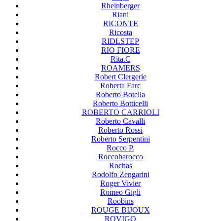
Rheinberger
Riani
RICONTE
Ricosta
RIDLSTEP
RIO FIORE
Rita.C
ROAMERS
Robert Clergerie
Roberta Farc
Roberto Botella
Roberto Botticelli
ROBERTO CARRIOLI
Roberto Cavalli
Roberto Rossi
Roberto Serpentini
Rocco P.
Roccobarocco
Rochas
Rodolfo Zengarini
Roger Vivier
Romeo Gigli
Roobins
ROUGE BIJOUX
ROVIGO