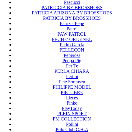
Pascucci
PATRICCIA BY BROSSHOES
PATRICIA ARIZONA BY BROSSHOES
PATRICIA BY BROSSHOES
Patrizia Pepe
Patrol
PAW PATROL
PECHE' ORIGINEL
Pedro Garcia
PELLECON
Peperosa
Peppa Pig
Per Te
PERLA CHIARA
Pertini
Pete Sorensen
PHILIPPE MODEL
PIE-LIBRE
Pieces
Pinko
PlayToday
PLEIN SPORT
PM COLLECTION
Pollini
Polo Club C.H.A