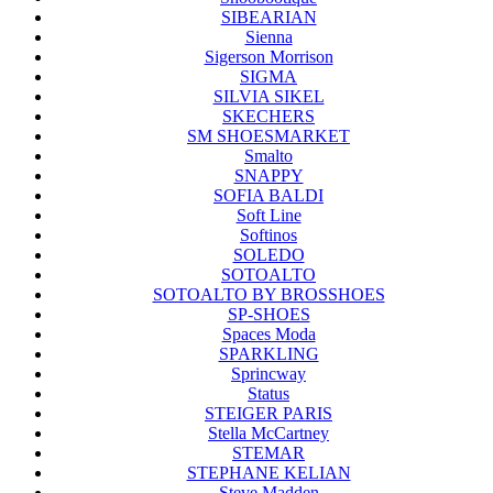
SIBEARIAN
Sienna
Sigerson Morrison
SIGMA
SILVIA SIKEL
SKECHERS
SM SHOESMARKET
Smalto
SNAPPY
SOFIA BALDI
Soft Line
Softinos
SOLEDO
SOTOALTO
SOTOALTO BY BROSSHOES
SP-SHOES
Spaces Moda
SPARKLING
Sprincway
Status
STEIGER PARIS
Stella McCartney
STEMAR
STEPHANE KELIAN
Steve Madden