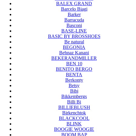
BALEX GRAND
Barcelo Biagi
Barker
Barracuda
Basconi
BASE-LINE
BASIC BY BROSSHOES
Be natural
BEGONIA
Behnaz Kanani
BEKERANDMILLER
BEN 10
BENITO BERGO
BENTA
Berkonty
Betsy
Bibi
Bikkembergs
Billi Bi
BILLIEBLUSH
Birkenchtok
BLACKCOOL
BLINK
BOOGIE WOOGIE
BOOM BAP