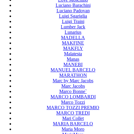
Luciano Barachini
Luciano Padovan
Luigi Sgariglia
Luigi Traini
Lumber Jack
Lunarius
MADELLA
MAKFINE
MAKFLY
Malatesta
Manas
MANEBI
MANUEL BARCELO
MARATHON
Marc by Marc Jacobs
Marc Jacobs
Marco Bonne`
MARCO LOMBARDI
Marco Tozzi
MARCO TOZZI PREMIO
MARCO TREDI
Mari Collet
MARIA BARCELO
Maria Moro