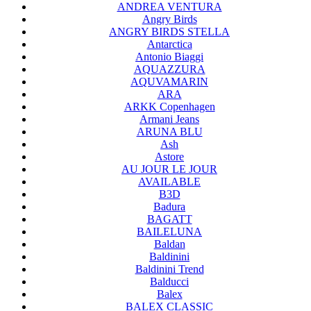
ANDREA VENTURA
Angry Birds
ANGRY BIRDS STELLA
Antarctica
Antonio Biaggi
AQUAZZURA
AQUVAMARIN
ARA
ARKK Copenhagen
Armani Jeans
ARUNA BLU
Ash
Astore
AU JOUR LE JOUR
AVAILABLE
B3D
Badura
BAGATT
BAILELUNA
Baldan
Baldinini
Baldinini Trend
Balducci
Balex
BALEX CLASSIC