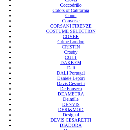
Coccodrillo
Colors of California
Conni
Converse
CORSANI FIRENZE
COSTUME SELECTION
COVER
Crime London
CRISTIN
Crosby
CULT
DAKKEM
Dali
DALI Portugal
Daniele Lepori
Davis Cesaretti
De Fonseca
DEAMETRA
Deimille
DENVIS
DERI&MOD
Desigual
DEVIS CESARETTI
DIADORA