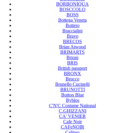
BORBONIQUA
BOSCCOLO
BOSS
Bottega Veneta
Bottero
Braccialini
Bravo
BRECOS
Brian Atwood
BRIMARTS
Brioni
BRIS
British passport
BRONX
Brucco
Brunello Cucinelli
BRUNOTTI
Button Blue
Byblos
C'N'C Costume National
C.GHIZZANI
CA' VENIER
Cafe Noir
CAFeNOIR
Calipso