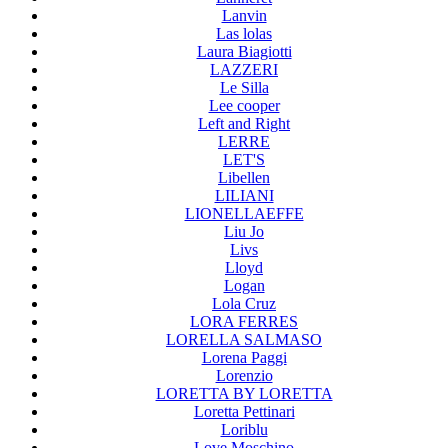
Lanvin
Las lolas
Laura Biagiotti
LAZZERI
Le Silla
Lee cooper
Left and Right
LERRE
LET'S
Libellen
LILIANI
LIONELLAEFFE
Liu Jo
Livs
Lloyd
Logan
Lola Cruz
LORA FERRES
LORELLA SALMASO
Lorena Paggi
Lorenzio
LORETTA BY LORETTA
Loretta Pettinari
Loriblu
Love Moschino