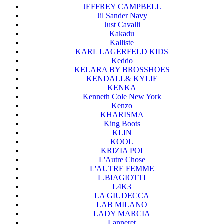
JEFFREY CAMPBELL
Jil Sander Navy
Just Cavalli
Kakadu
Kalliste
KARL LAGERFELD KIDS
Keddo
KELARA BY BROSSHOES
KENDALL& KYLIE
KENKA
Kenneth Cole New York
Kenzo
KHARISMA
King Boots
KLIN
KOOL
KRIZIA POI
L'Autre Chose
L'AUTRE FEMME
L.BIAGIOTTI
L4K3
LA GIUDECCA
LAB MILANO
LADY MARCIA
Lanneret