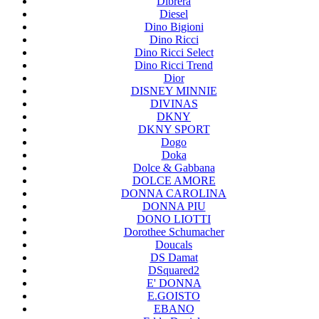
Dibrera
Diesel
Dino Bigioni
Dino Ricci
Dino Ricci Select
Dino Ricci Trend
Dior
DISNEY MINNIE
DIVINAS
DKNY
DKNY SPORT
Dogo
Doka
Dolce & Gabbana
DOLCE AMORE
DONNA CAROLINA
DONNA PIU
DONO LIOTTI
Dorothee Schumacher
Doucals
DS Damat
DSquared2
E' DONNA
E.GOISTO
EBANO