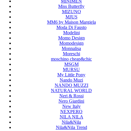
MINIMEN
Miss Butterfly
MIZUNO
MJUS
MM6 by Maison Margiela
Moda Di Fausto
Modelini
Momo Design
Momodesign
Monnalisa
Moreschi
moschino cheap&chic
MSGM
MURSU
My Little Pony
Nando Muzi
NANDO MUZZI
NATURAL WORLD
Neri & Rossi
Nero Giardini
New Italy
NEXPERO
NILA NILA
Nila&Nila
Nila&Nila Trend