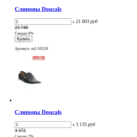
Слипоны Doucals
21 603
руб
x
23 740
Скидка 9%
Артикул: m2-50328
Слипоны Doucals
3 135
руб
x
3 372
Скидка 7%