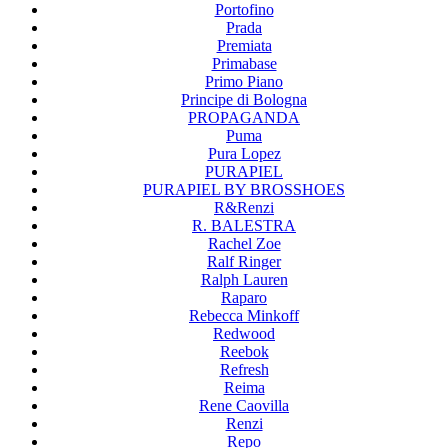
Portofino
Prada
Premiata
Primabase
Primo Piano
Principe di Bologna
PROPAGANDA
Puma
Pura Lopez
PURAPIEL
PURAPIEL BY BROSSHOES
R&Renzi
R. BALESTRA
Rachel Zoe
Ralf Ringer
Ralph Lauren
Raparo
Rebecca Minkoff
Redwood
Reebok
Refresh
Reima
Rene Caovilla
Renzi
Repo