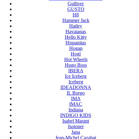
Gulliver
GUSTO
H8
Hammer Jack
Hatley
Havaianas
Hello Kitty
Hispanitas
Hogan
Hogl
Hot Wheels
Hugo Boss
IBERA
Ice Iceberg
Iceberg
IDEADONNA
IL Borgo
IMA
IMAC
Indiana
INDIGO KIDS
Isabel Marant
Isotoner
Jana
Jean-Michel Cazabat