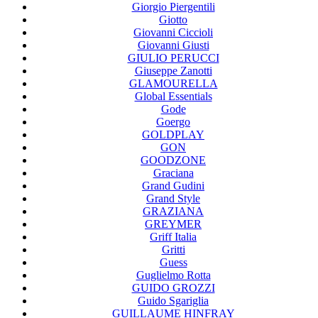
Giorgio Piergentili
Giotto
Giovanni Ciccioli
Giovanni Giusti
GIULIO PERUCCI
Giuseppe Zanotti
GLAMOURELLA
Global Essentials
Gode
Goergo
GOLDPLAY
GON
GOODZONE
Graciana
Grand Gudini
Grand Style
GRAZIANA
GREYMER
Griff Italia
Gritti
Guess
Guglielmo Rotta
GUIDO GROZZI
Guido Sgariglia
GUILLAUME HINFRAY