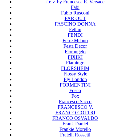
f.e.v. by Francesca E. Versace
Fabi
Fabio Rusconi
FAR OUT
FASCINO DONNA
Fellini
FENDI
Ferre Milano
Festa Decor
Fiorangelo
FIXIKI
Flamingo
FLORSHEIM
Flossy Style
Fly London
FORMENTINI
Fosco
Fox
Francesco Sacco
FRANCESCO V.
FRANCO COLTRI
FRANCO OSVALDO
Frank Daniel
Frankie Morello
Fratelli Rossetti