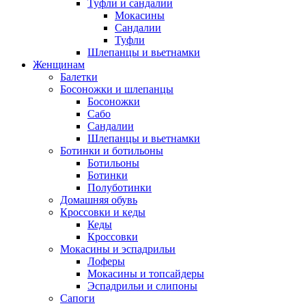
Туфли и сандалии
Мокасины
Сандалии
Туфли
Шлепанцы и вьетнамки
Женщинам
Балетки
Босоножки и шлепанцы
Босоножки
Сабо
Сандалии
Шлепанцы и вьетнамки
Ботинки и ботильоны
Ботильоны
Ботинки
Полуботинки
Домашняя обувь
Кроссовки и кеды
Кеды
Кроссовки
Мокасины и эспадрильи
Лоферы
Мокасины и топсайдеры
Эспадрильи и слипоны
Сапоги