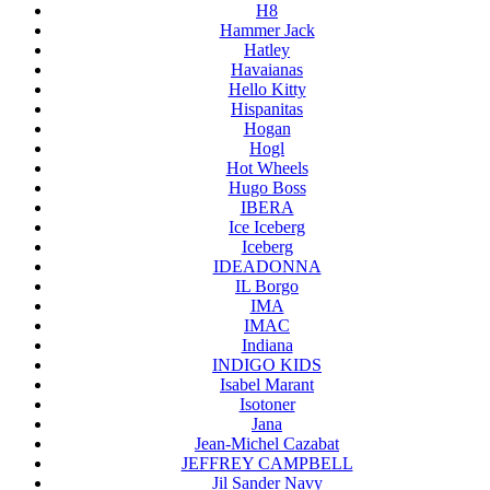
H8
Hammer Jack
Hatley
Havaianas
Hello Kitty
Hispanitas
Hogan
Hogl
Hot Wheels
Hugo Boss
IBERA
Ice Iceberg
Iceberg
IDEADONNA
IL Borgo
IMA
IMAC
Indiana
INDIGO KIDS
Isabel Marant
Isotoner
Jana
Jean-Michel Cazabat
JEFFREY CAMPBELL
Jil Sander Navy