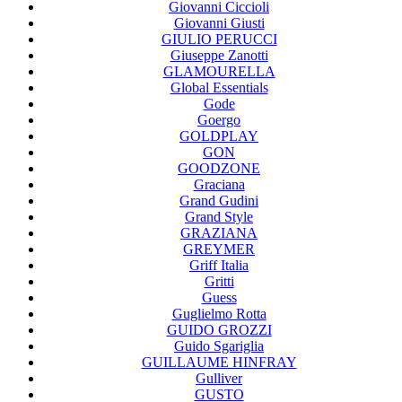
Giovanni Ciccioli
Giovanni Giusti
GIULIO PERUCCI
Giuseppe Zanotti
GLAMOURELLA
Global Essentials
Gode
Goergo
GOLDPLAY
GON
GOODZONE
Graciana
Grand Gudini
Grand Style
GRAZIANA
GREYMER
Griff Italia
Gritti
Guess
Guglielmo Rotta
GUIDO GROZZI
Guido Sgariglia
GUILLAUME HINFRAY
Gulliver
GUSTO