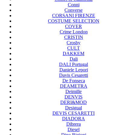
Conni
Converse
CORSANI FIRENZE
COSTUME SELECTION
COVER
Crime London
CRISTIN
Crosby
CULT
DAKKEM
Dali
DALI Portugal
Daniele Lepori
Davis Cesaretti
De Fonseca
DEAMETRA
Deimille
DENVIS
DERI&MOD
Desigual
DEVIS CESARETTI
DIADORA
Dibrera
Diesel
Dino Bigioni