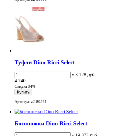
Туфли Dino Ricci Select
3 128
руб
x
4 740
Скидка 34%
Артикул: z2-80571
Босоножки Dino Ricci Select
19 373
руб
x