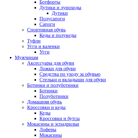
Ботфорты
Дутики и луноходы
Дутики
Полусапоги
Сапоги
Спортивная обувь
Кеды и полукеды
Туфли
Угги и валенки
Угги
Мужчинам
Аксессуары для обуви
Ложки для обуви
Средства по уходу за обувью
Стельки и вкладыши для обуви
Ботинки и полуботинки
Ботинки
Полуботинки
Домашняя обувь
Кроссовки и кеды
Кеды
Кроссовки и бутсы
Мокасины и эспадрильи
Лоферы
Мокасины