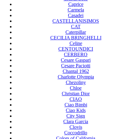
Caprice
Carmela
Casadei
CASTELLANISIMOS
CAT
Caterpillar
CECILIA BRINGHELLI
Celine
CENTOUNDICI
CERBERO
Cesare Gaspari
Cesare Paciotti
Chantal 1962
Charlotte Olympia
Chezoliny
Chloe
Christian Dior
CIAO
Ciao Bimbi
Ciao Kids
City Sign
Clara Garcia
Clovis
Coccodrillo
Colors of California