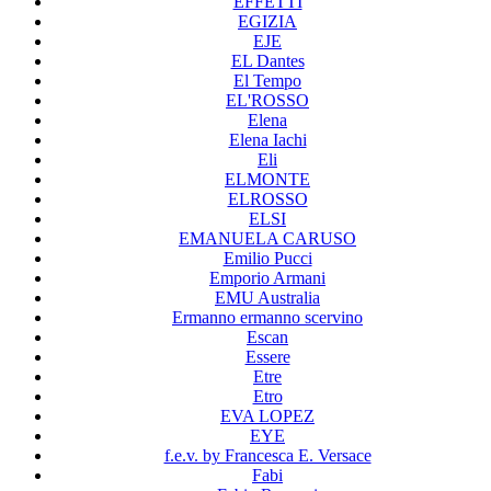
EFFETTI
EGIZIA
EJE
EL Dantes
El Tempo
EL'ROSSO
Elena
Elena Iachi
Eli
ELMONTE
ELROSSO
ELSI
EMANUELA CARUSO
Emilio Pucci
Emporio Armani
EMU Australia
Ermanno ermanno scervino
Escan
Essere
Etre
Etro
EVA LOPEZ
EYE
f.e.v. by Francesca E. Versace
Fabi