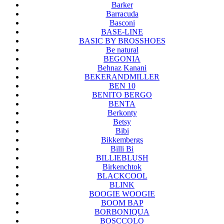
Barker
Barracuda
Basconi
BASE-LINE
BASIC BY BROSSHOES
Be natural
BEGONIA
Behnaz Kanani
BEKERANDMILLER
BEN 10
BENITO BERGO
BENTA
Berkonty
Betsy
Bibi
Bikkembergs
Billi Bi
BILLIEBLUSH
Birkenchtok
BLACKCOOL
BLINK
BOOGIE WOOGIE
BOOM BAP
BORBONIQUA
BOSCCOLO