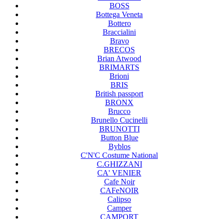
BOSS
Bottega Veneta
Bottero
Braccialini
Bravo
BRECOS
Brian Atwood
BRIMARTS
Brioni
BRIS
British passport
BRONX
Brucco
Brunello Cucinelli
BRUNOTTI
Button Blue
Byblos
C'N'C Costume National
C.GHIZZANI
CA' VENIER
Cafe Noir
CAFeNOIR
Calipso
Camper
CAMPORT