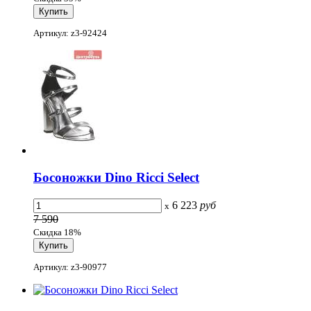
Артикул: z3-92424
Босоножки Dino Ricci Select
6 223
руб
x
7 590
Скидка 18%
Артикул: z3-90977