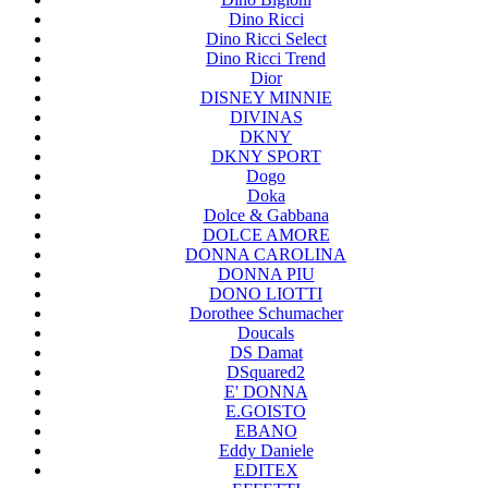
Dino Ricci
Dino Ricci Select
Dino Ricci Trend
Dior
DISNEY MINNIE
DIVINAS
DKNY
DKNY SPORT
Dogo
Doka
Dolce & Gabbana
DOLCE AMORE
DONNA CAROLINA
DONNA PIU
DONO LIOTTI
Dorothee Schumacher
Doucals
DS Damat
DSquared2
E' DONNA
E.GOISTO
EBANO
Eddy Daniele
EDITEX