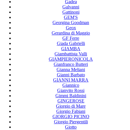
Gadea
Galvanni
Gattinoni
GEM'S
Georgina Goodman
Geox
Gerardina di Maggio
GF Ferre
Giada Gabrielli
GIAMBA
Giambattista Valli
GIAMPIERONICOLA
Gianfranco Butteri
Gianna Meliani
Gianni Barbato
GIANNI MARRA
Giannico
Gianvito Rossi
Gimmi Baldinini
GINGEROSE
Giorgio di Mare
Giorgio Fabiani
GIORGIO PICINO
Giorgio Piergentili
Giotto