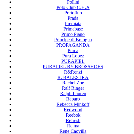
Pollini
Polo Club C.H.A
Portofino
Prada
Premiata
Primabase
Primo Piano
Principe di Bologna
PROPAGANDA
Puma
Pura Lopez
PURAPIEL
PURAPIEL BY BROSSHOES
R&Renzi
R. BALESTRA
Rachel Zoe
Ralf Ringer
Ralph Lauren
Raparo
Rebecca Minkoff
Redwood
Reebok
Refresh
Reima
Rene Caovilla