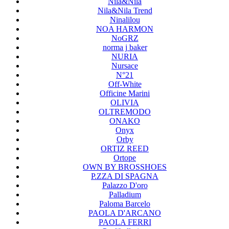
Nila&Nila
Nila&Nila Trend
Ninalilou
NOA HARMON
NoGRZ
norma j baker
NURIA
Nursace
N°21
Off-White
Officine Marini
OLIVIA
OLTREMODO
ONAKO
Onyx
Orby
ORTIZ REED
Ortope
OWN BY BROSSHOES
P.ZZA DI SPAGNA
Palazzo D'oro
Palladium
Paloma Barcelo
PAOLA D'ARCANO
PAOLA FERRI