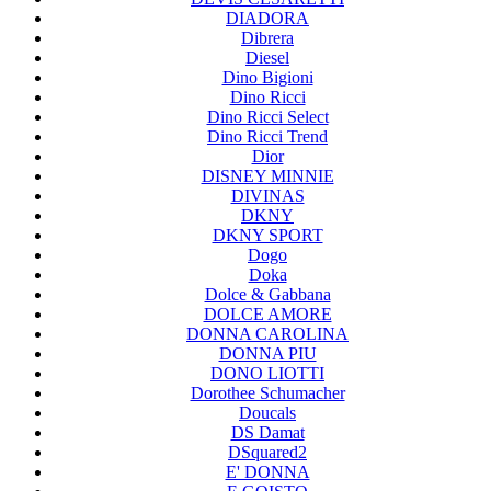
DIADORA
Dibrera
Diesel
Dino Bigioni
Dino Ricci
Dino Ricci Select
Dino Ricci Trend
Dior
DISNEY MINNIE
DIVINAS
DKNY
DKNY SPORT
Dogo
Doka
Dolce & Gabbana
DOLCE AMORE
DONNA CAROLINA
DONNA PIU
DONO LIOTTI
Dorothee Schumacher
Doucals
DS Damat
DSquared2
E' DONNA