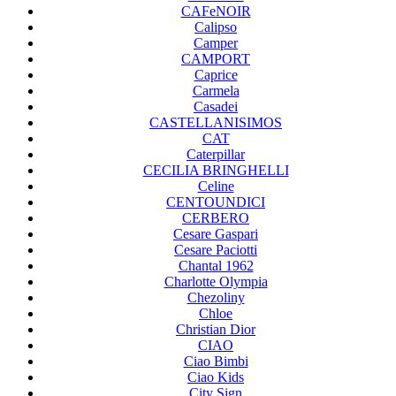
CAFeNOIR
Calipso
Camper
CAMPORT
Caprice
Carmela
Casadei
CASTELLANISIMOS
CAT
Caterpillar
CECILIA BRINGHELLI
Celine
CENTOUNDICI
CERBERO
Cesare Gaspari
Cesare Paciotti
Chantal 1962
Charlotte Olympia
Chezoliny
Chloe
Christian Dior
CIAO
Ciao Bimbi
Ciao Kids
City Sign