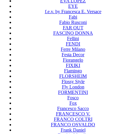
EVA LOPEZ
EYE
f.e.v. by Francesca E. Versace
Fabi
Fabio Rusconi
FAR OUT
FASCINO DONNA
Fellini
FENDI
Ferre Milano
Festa Decor
Fiorangelo
FIXIKI
Flamingo
FLORSHEIM
Flossy Style
Fly London
FORMENTINI
Fosco
Fox
Francesco Sacco
FRANCESCO V.
FRANCO COLTRI
FRANCO OSVALDO
Frank Daniel