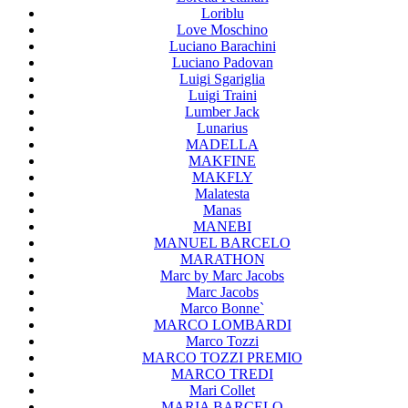
Loriblu
Love Moschino
Luciano Barachini
Luciano Padovan
Luigi Sgariglia
Luigi Traini
Lumber Jack
Lunarius
MADELLA
MAKFINE
MAKFLY
Malatesta
Manas
MANEBI
MANUEL BARCELO
MARATHON
Marc by Marc Jacobs
Marc Jacobs
Marco Bonne`
MARCO LOMBARDI
Marco Tozzi
MARCO TOZZI PREMIO
MARCO TREDI
Mari Collet
MARIA BARCELO