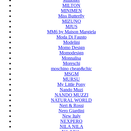
Millioner
MILTON
MINIMEN
Miss Butterfly
MIZUNO
MJUS
MM6 by Maison Margiela
Moda Di Fausto
Modelini
Momo Design
Momodesign
Monnalisa
Moreschi
moschino cheap&chic
MSGM
MURSU
My Little Pony
Nando Muzi
NANDO MUZZI
NATURAL WORLD
Neri & Rossi
Nero Giardini
New Italy
NEXPERO
NILA NILA