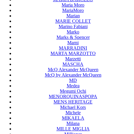
Maria Moro
MariaMoro
Marian
MARIE COLLET
Marino Fabiani
Marko
Marks & Spencer
Marni
MARRADINI
MARTA MARZOTTO
Marzetti
MASCHA
McQ Alexander McQueen
McQ by Alexander McQueen
MD
Medea
Megumi Ochi
MENORQUINASPOPA
MENS HERITAGE
Michael Kors
Michele
MIKAELA
Milana
MILLE MIGLIA