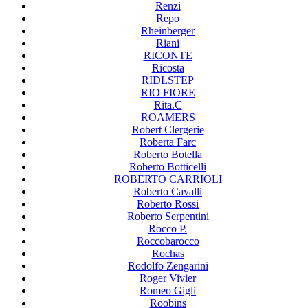
Renzi
Repo
Rheinberger
Riani
RICONTE
Ricosta
RIDLSTEP
RIO FIORE
Rita.C
ROAMERS
Robert Clergerie
Roberta Farc
Roberto Botella
Roberto Botticelli
ROBERTO CARRIOLI
Roberto Cavalli
Roberto Rossi
Roberto Serpentini
Rocco P.
Roccobarocco
Rochas
Rodolfo Zengarini
Roger Vivier
Romeo Gigli
Roobins