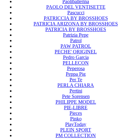
Paoliballerina
PAOLO DEL VENTISETTE
Pascucci
PATRICCIA BY BROSSHOES
PATRICIA ARIZONA BY BROSSHOES
PATRICIA BY BROSSHOES
Patrizia Pepe
Patrol
PAW PATROL
PECHE' ORIGINEL
Pedro Garcia
PELLECON
Peperosa
Peppa Pig
Per Te
PERLA CHIARA
Pertini
Pete Sorensen
PHILIPPE MODEL
PIE-LIBRE
Pieces
Pinko
PlayToday
PLEIN SPORT
PM COLLECTION