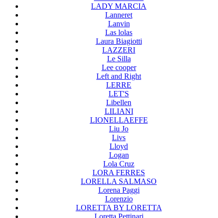
LADY MARCIA
Lanneret
Lanvin
Las lolas
Laura Biagiotti
LAZZERI
Le Silla
Lee cooper
Left and Right
LERRE
LET'S
Libellen
LILIANI
LIONELLAEFFE
Liu Jo
Livs
Lloyd
Logan
Lola Cruz
LORA FERRES
LORELLA SALMASO
Lorena Paggi
Lorenzio
LORETTA BY LORETTA
Loretta Pettinari