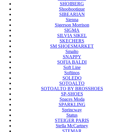
SHOIBERG
Shoobootique
SIBEARIAN
Sienna
Sigerson Morrison
SIGMA
SILVIA SIKEL
SKECHERS
SM SHOESMARKET
Smalto
SNAPPY
SOFIA BALDI
Soft Line
Softinos
SOLEDO
SOTOALTO
SOTOALTO BY BROSSHOES
SP-SHOES
Spaces Moda
SPARKLING
Sprincway
Status
STEIGER PARIS
Stella McCartney
STEMAR