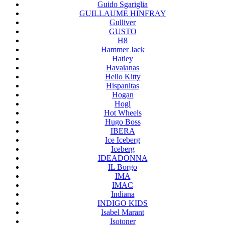
Guido Sgariglia
GUILLAUME HINFRAY
Gulliver
GUSTO
H8
Hammer Jack
Hatley
Havaianas
Hello Kitty
Hispanitas
Hogan
Hogl
Hot Wheels
Hugo Boss
IBERA
Ice Iceberg
Iceberg
IDEADONNA
IL Borgo
IMA
IMAC
Indiana
INDIGO KIDS
Isabel Marant
Isotoner