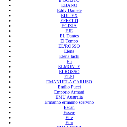
E.GOISTO
EBANO
Eddy Daniele
EDITEX
EFFETTI
EGIZIA
EJE
EL Dantes
El Tempo
EL'ROSSO
Elena
Elena Iachi
Eli
ELMONTE
ELROSSO
ELSI
EMANUELA CARUSO
Emilio Pucci
Emporio Armani
EMU Australia
Ermanno ermanno scervino
Escan
Essere
Etre
Etro