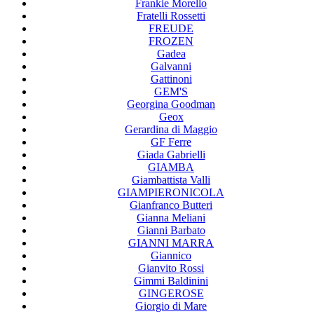
Frankie Morello
Fratelli Rossetti
FREUDE
FROZEN
Gadea
Galvanni
Gattinoni
GEM'S
Georgina Goodman
Geox
Gerardina di Maggio
GF Ferre
Giada Gabrielli
GIAMBA
Giambattista Valli
GIAMPIERONICOLA
Gianfranco Butteri
Gianna Meliani
Gianni Barbato
GIANNI MARRA
Giannico
Gianvito Rossi
Gimmi Baldinini
GINGEROSE
Giorgio di Mare