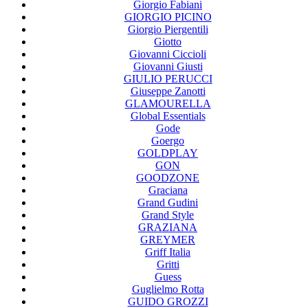
Giorgio Fabiani
GIORGIO PICINO
Giorgio Piergentili
Giotto
Giovanni Ciccioli
Giovanni Giusti
GIULIO PERUCCI
Giuseppe Zanotti
GLAMOURELLA
Global Essentials
Gode
Goergo
GOLDPLAY
GON
GOODZONE
Graciana
Grand Gudini
Grand Style
GRAZIANA
GREYMER
Griff Italia
Gritti
Guess
Guglielmo Rotta
GUIDO GROZZI