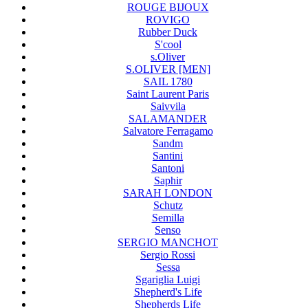
ROUGE BIJOUX
ROVIGO
Rubber Duck
S'cool
s.Oliver
S.OLIVER [MEN]
SAIL 1780
Saint Laurent Paris
Saivvila
SALAMANDER
Salvatore Ferragamo
Sandm
Santini
Santoni
Saphir
SARAH LONDON
Schutz
Semilla
Senso
SERGIO MANCHOT
Sergio Rossi
Sessa
Sgariglia Luigi
Shepherd's Life
Shepherds Life