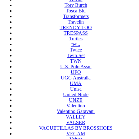
Tory Burch
Tosca Blu
Transformers
Travelin
TRENDY TOO
TRESPASS
Turtles
twi..
Twice
Twin-Set
TWN
U.S. Polo Assn.
UFO
UGG Australia
UMA
Unisa
United Nude
UNZE
Valentino
Valentino Garavani
VALLEY
VALSER
VAQUETILLAS BY BROSSHOES
VEGAM