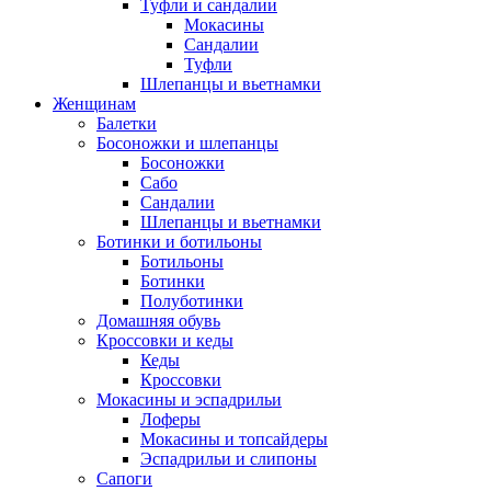
Туфли и сандалии
Мокасины
Сандалии
Туфли
Шлепанцы и вьетнамки
Женщинам
Балетки
Босоножки и шлепанцы
Босоножки
Сабо
Сандалии
Шлепанцы и вьетнамки
Ботинки и ботильоны
Ботильоны
Ботинки
Полуботинки
Домашняя обувь
Кроссовки и кеды
Кеды
Кроссовки
Мокасины и эспадрильи
Лоферы
Мокасины и топсайдеры
Эспадрильи и слипоны
Сапоги