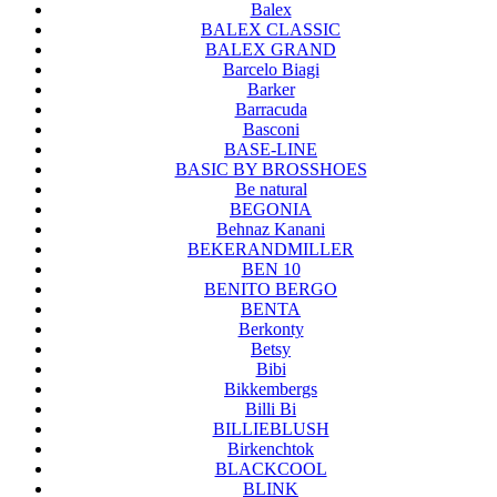
Balex
BALEX CLASSIC
BALEX GRAND
Barcelo Biagi
Barker
Barracuda
Basconi
BASE-LINE
BASIC BY BROSSHOES
Be natural
BEGONIA
Behnaz Kanani
BEKERANDMILLER
BEN 10
BENITO BERGO
BENTA
Berkonty
Betsy
Bibi
Bikkembergs
Billi Bi
BILLIEBLUSH
Birkenchtok
BLACKCOOL
BLINK