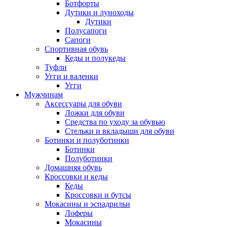
Ботфорты
Дутики и луноходы
Дутики
Полусапоги
Сапоги
Спортивная обувь
Кеды и полукеды
Туфли
Угги и валенки
Угги
Мужчинам
Аксессуары для обуви
Ложки для обуви
Средства по уходу за обувью
Стельки и вкладыши для обуви
Ботинки и полуботинки
Ботинки
Полуботинки
Домашняя обувь
Кроссовки и кеды
Кеды
Кроссовки и бутсы
Мокасины и эспадрильи
Лоферы
Мокасины