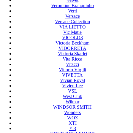
Velvet
Veronique Branquinho
Verri
Versace
Versace Collection
VIA LIETTO
Vic Matie
VICOLO8
Victoria Beckham
VIDORRETA
Viktoria Skarlet
Vita Ricca
Vitacci
Vittorio Virgili
VIVETTA
Vivian Royal
Vivien Lee
VSL
West Club
Wilmar
WINDSOR SMITH
Wonders
WOZ
XTI
Y-3