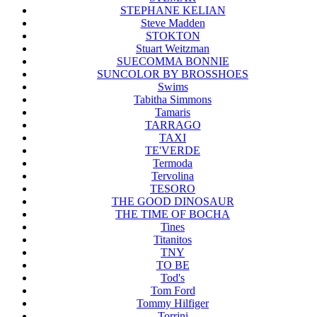
STEPHANE KELIAN
Steve Madden
STOKTON
Stuart Weitzman
SUECOMMA BONNIE
SUNCOLOR BY BROSSHOES
Swims
Tabitha Simmons
Tamaris
TARRAGO
TAXI
TE'VERDE
Termoda
Tervolina
TESORO
THE GOOD DINOSAUR
THE TIME OF BOCHA
Tines
Titanitos
TNY
TO BE
Tod's
Tom Ford
Tommy Hilfiger
Torrini