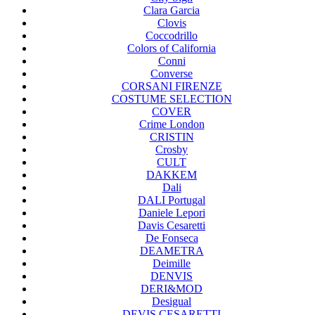
Clara Garcia
Clovis
Coccodrillo
Colors of California
Conni
Converse
CORSANI FIRENZE
COSTUME SELECTION
COVER
Crime London
CRISTIN
Crosby
CULT
DAKKEM
Dali
DALI Portugal
Daniele Lepori
Davis Cesaretti
De Fonseca
DEAMETRA
Deimille
DENVIS
DERI&MOD
Desigual
DEVIS CESARETTI