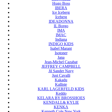
Hugo Boss
IBERA
Ice Iceberg
Iceberg
IDEADONNA
IL Borgo
IMA
IMAC
Indiana
INDIGO KIDS
Isabel Marant
Isotoner
Jana
Jean-Michel Cazabat
JEFFREY CAMPBELL
Jil Sander Navy
Just Cavalli
Kakadu
Kalliste
KARL LAGERFELD KIDS
Keddo
KELARA BY BROSSHOES
KENDALL& KYLIE
KENKA
Kenneth Cole New York