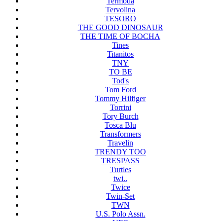
Termoda
Tervolina
TESORO
THE GOOD DINOSAUR
THE TIME OF BOCHA
Tines
Titanitos
TNY
TO BE
Tod's
Tom Ford
Tommy Hilfiger
Torrini
Tory Burch
Tosca Blu
Transformers
Travelin
TRENDY TOO
TRESPASS
Turtles
twi..
Twice
Twin-Set
TWN
U.S. Polo Assn.