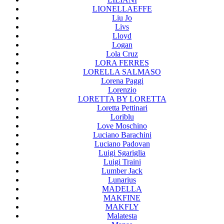
LIONELLAEFFE
Liu Jo
Livs
Lloyd
Logan
Lola Cruz
LORA FERRES
LORELLA SALMASO
Lorena Paggi
Lorenzio
LORETTA BY LORETTA
Loretta Pettinari
Loriblu
Love Moschino
Luciano Barachini
Luciano Padovan
Luigi Sgariglia
Luigi Traini
Lumber Jack
Lunarius
MADELLA
MAKFINE
MAKFLY
Malatesta