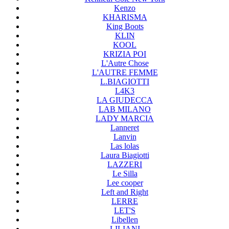
Kenzo
KHARISMA
King Boots
KLIN
KOOL
KRIZIA POI
L'Autre Chose
L'AUTRE FEMME
L.BIAGIOTTI
L4K3
LA GIUDECCA
LAB MILANO
LADY MARCIA
Lanneret
Lanvin
Las lolas
Laura Biagiotti
LAZZERI
Le Silla
Lee cooper
Left and Right
LERRE
LET'S
Libellen
LILIANI