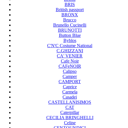
BRIS
British passport
BRONX
Brucco
Brunello Cucinelli
BRUNOTTI
Button Blue
Byblos
C'N'C Costume National
C.GHIZZANI
CA' VENIER
Cafe Noir
CAFeNOIR
Calipso
Camper
CAMPORT
Caprice
Carmela
Casadei
CASTELLANISIMOS
CAT
Caterpillar
CECILIA BRINGHELLI
Celine
CENTOUNDICI