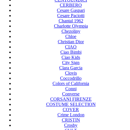
CERBERO
Cesare Gaspari
Cesare Paciotti
Chantal 1962
Charlotte Olympia
Chezoliny
Chloe
Christian Dior
CIAO
Ciao Bimbi
Ciao Kids
City Sign
Clara Garcia
Clovis
Coccodrillo
Colors of California
Conni
Converse
CORSANI FIRENZE
COSTUME SELECTION
COVER
Crime London
CRISTIN
Crosby