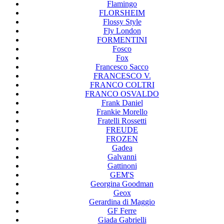
Flamingo
FLORSHEIM
Flossy Style
Fly London
FORMENTINI
Fosco
Fox
Francesco Sacco
FRANCESCO V.
FRANCO COLTRI
FRANCO OSVALDO
Frank Daniel
Frankie Morello
Fratelli Rossetti
FREUDE
FROZEN
Gadea
Galvanni
Gattinoni
GEM'S
Georgina Goodman
Geox
Gerardina di Maggio
GF Ferre
Giada Gabrielli