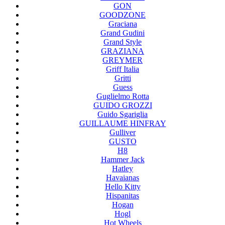
GON
GOODZONE
Graciana
Grand Gudini
Grand Style
GRAZIANA
GREYMER
Griff Italia
Gritti
Guess
Guglielmo Rotta
GUIDO GROZZI
Guido Sgariglia
GUILLAUME HINFRAY
Gulliver
GUSTO
H8
Hammer Jack
Hatley
Havaianas
Hello Kitty
Hispanitas
Hogan
Hogl
Hot Wheels