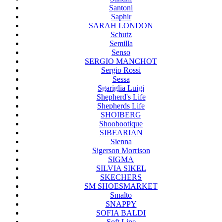
Santoni
Saphir
SARAH LONDON
Schutz
Semilla
Senso
SERGIO MANCHOT
Sergio Rossi
Sessa
Sgariglia Luigi
Shepherd's Life
Shepherds Life
SHOIBERG
Shoobootique
SIBEARIAN
Sienna
Sigerson Morrison
SIGMA
SILVIA SIKEL
SKECHERS
SM SHOESMARKET
Smalto
SNAPPY
SOFIA BALDI
Soft Line