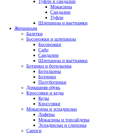
Туфли и сандалии
Мокасины
Сандалии
Туфли
Шлепанцы и вьетнамки
Женщинам
Балетки
Босоножки и шлепанцы
Босоножки
Сабо
Сандалии
Шлепанцы и вьетнамки
Ботинки и ботильоны
Ботильоны
Ботинки
Полуботинки
Домашняя обувь
Кроссовки и кеды
Кеды
Кроссовки
Мокасины и эспадрильи
Лоферы
Мокасины и топсайдеры
Эспадрильи и слипоны
Сапоги