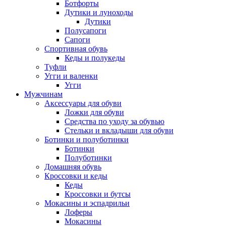
Ботфорты
Дутики и луноходы
Дутики
Полусапоги
Сапоги
Спортивная обувь
Кеды и полукеды
Туфли
Угги и валенки
Угги
Мужчинам
Аксессуары для обуви
Ложки для обуви
Средства по уходу за обувью
Стельки и вкладыши для обуви
Ботинки и полуботинки
Ботинки
Полуботинки
Домашняя обувь
Кроссовки и кеды
Кеды
Кроссовки и бутсы
Мокасины и эспадрильи
Лоферы
Мокасины