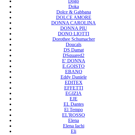
Dogo
Doka
Dolce & Gabbana
DOLCE AMORE
DONNA CAROLINA
DONNA PIU
DONO LIOTTI
Dorothee Schumacher
Doucals
DS Damat
DSquared2
E' DONNA
E.GOISTO
EBANO
Eddy Daniele
EDITEX
EFFETTI
EGIZIA
EJE
EL Dantes
El Tempo
EL'ROSSO
Elena
Elena Iachi
Eli