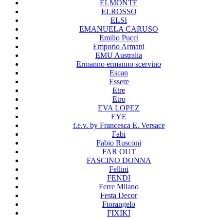
ELMONTE
ELROSSO
ELSI
EMANUELA CARUSO
Emilio Pucci
Emporio Armani
EMU Australia
Ermanno ermanno scervino
Escan
Essere
Etre
Etro
EVA LOPEZ
EYE
f.e.v. by Francesca E. Versace
Fabi
Fabio Rusconi
FAR OUT
FASCINO DONNA
Fellini
FENDI
Ferre Milano
Festa Decor
Fiorangelo
FIXIKI