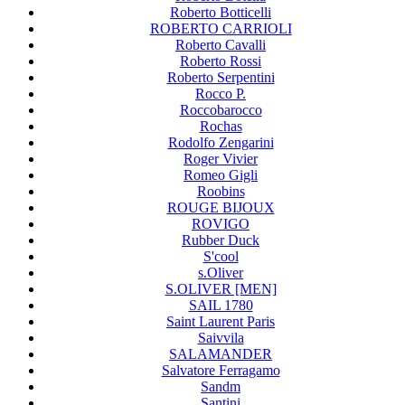
Roberto Botticelli
ROBERTO CARRIOLI
Roberto Cavalli
Roberto Rossi
Roberto Serpentini
Rocco P.
Roccobarocco
Rochas
Rodolfo Zengarini
Roger Vivier
Romeo Gigli
Roobins
ROUGE BIJOUX
ROVIGO
Rubber Duck
S'cool
s.Oliver
S.OLIVER [MEN]
SAIL 1780
Saint Laurent Paris
Saivvila
SALAMANDER
Salvatore Ferragamo
Sandm
Santini