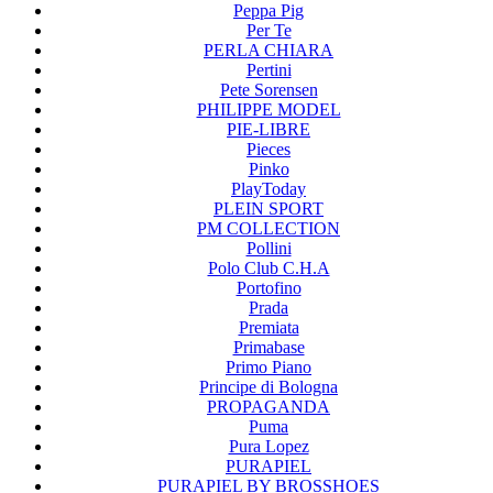
Peppa Pig
Per Te
PERLA CHIARA
Pertini
Pete Sorensen
PHILIPPE MODEL
PIE-LIBRE
Pieces
Pinko
PlayToday
PLEIN SPORT
PM COLLECTION
Pollini
Polo Club C.H.A
Portofino
Prada
Premiata
Primabase
Primo Piano
Principe di Bologna
PROPAGANDA
Puma
Pura Lopez
PURAPIEL
PURAPIEL BY BROSSHOES