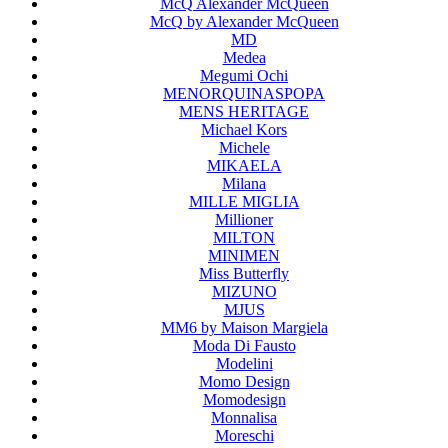
McQ Alexander McQueen
McQ by Alexander McQueen
MD
Medea
Megumi Ochi
MENORQUINASPOPA
MENS HERITAGE
Michael Kors
Michele
MIKAELA
Milana
MILLE MIGLIA
Millioner
MILTON
MINIMEN
Miss Butterfly
MIZUNO
MJUS
MM6 by Maison Margiela
Moda Di Fausto
Modelini
Momo Design
Momodesign
Monnalisa
Moreschi