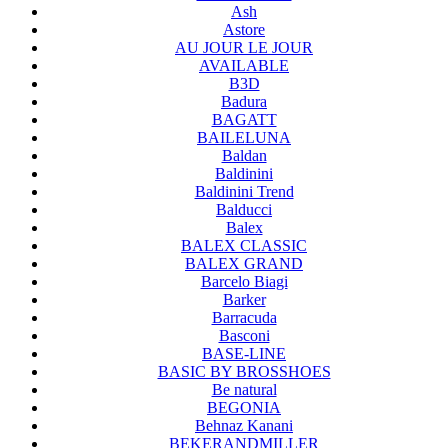
Ash
Astore
AU JOUR LE JOUR
AVAILABLE
B3D
Badura
BAGATT
BAILELUNA
Baldan
Baldinini
Baldinini Trend
Balducci
Balex
BALEX CLASSIC
BALEX GRAND
Barcelo Biagi
Barker
Barracuda
Basconi
BASE-LINE
BASIC BY BROSSHOES
Be natural
BEGONIA
Behnaz Kanani
BEKERANDMILLER