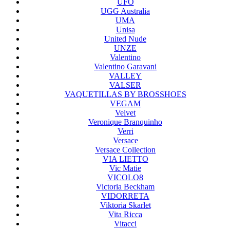
UFO
UGG Australia
UMA
Unisa
United Nude
UNZE
Valentino
Valentino Garavani
VALLEY
VALSER
VAQUETILLAS BY BROSSHOES
VEGAM
Velvet
Veronique Branquinho
Verri
Versace
Versace Collection
VIA LIETTO
Vic Matie
VICOLO8
Victoria Beckham
VIDORRETA
Viktoria Skarlet
Vita Ricca
Vitacci