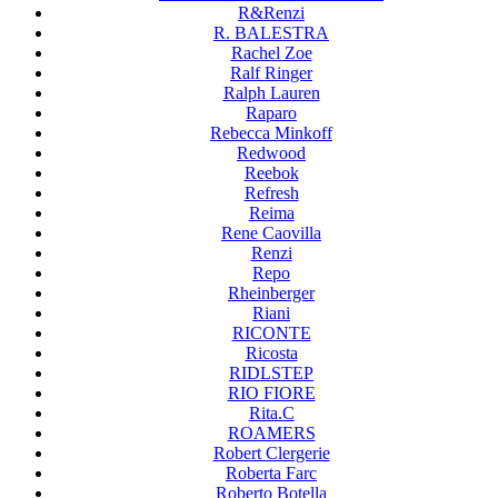
R&Renzi
R. BALESTRA
Rachel Zoe
Ralf Ringer
Ralph Lauren
Raparo
Rebecca Minkoff
Redwood
Reebok
Refresh
Reima
Rene Caovilla
Renzi
Repo
Rheinberger
Riani
RICONTE
Ricosta
RIDLSTEP
RIO FIORE
Rita.C
ROAMERS
Robert Clergerie
Roberta Farc
Roberto Botella