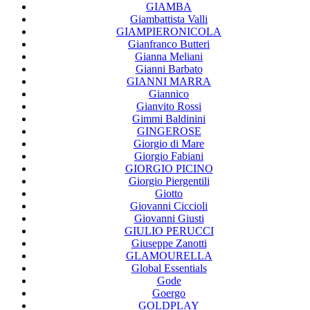
GIAMBA
Giambattista Valli
GIAMPIERONICOLA
Gianfranco Butteri
Gianna Meliani
Gianni Barbato
GIANNI MARRA
Giannico
Gianvito Rossi
Gimmi Baldinini
GINGEROSE
Giorgio di Mare
Giorgio Fabiani
GIORGIO PICINO
Giorgio Piergentili
Giotto
Giovanni Ciccioli
Giovanni Giusti
GIULIO PERUCCI
Giuseppe Zanotti
GLAMOURELLA
Global Essentials
Gode
Goergo
GOLDPLAY