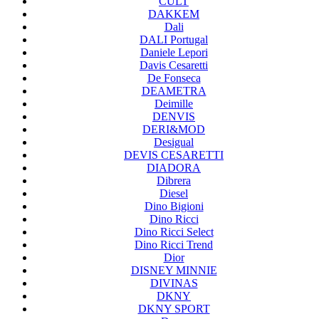
CULT
DAKKEM
Dali
DALI Portugal
Daniele Lepori
Davis Cesaretti
De Fonseca
DEAMETRA
Deimille
DENVIS
DERI&MOD
Desigual
DEVIS CESARETTI
DIADORA
Dibrera
Diesel
Dino Bigioni
Dino Ricci
Dino Ricci Select
Dino Ricci Trend
Dior
DISNEY MINNIE
DIVINAS
DKNY
DKNY SPORT