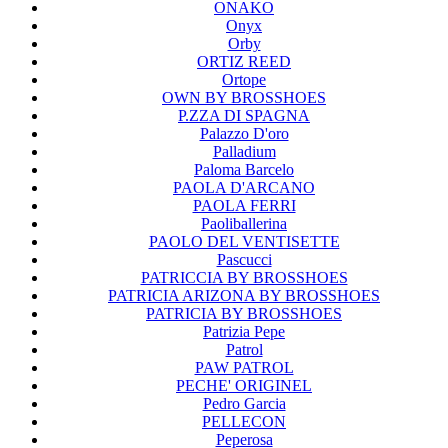
ONAKO
Onyx
Orby
ORTIZ REED
Ortope
OWN BY BROSSHOES
P.ZZA DI SPAGNA
Palazzo D'oro
Palladium
Paloma Barcelo
PAOLA D'ARCANO
PAOLA FERRI
Paoliballerina
PAOLO DEL VENTISETTE
Pascucci
PATRICCIA BY BROSSHOES
PATRICIA ARIZONA BY BROSSHOES
PATRICIA BY BROSSHOES
Patrizia Pepe
Patrol
PAW PATROL
PECHE' ORIGINEL
Pedro Garcia
PELLECON
Peperosa