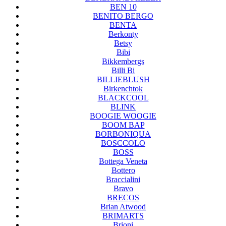
BEN 10
BENITO BERGO
BENTA
Berkonty
Betsy
Bibi
Bikkembergs
Billi Bi
BILLIEBLUSH
Birkenchtok
BLACKCOOL
BLINK
BOOGIE WOOGIE
BOOM BAP
BORBONIQUA
BOSCCOLO
BOSS
Bottega Veneta
Bottero
Braccialini
Bravo
BRECOS
Brian Atwood
BRIMARTS
Brioni