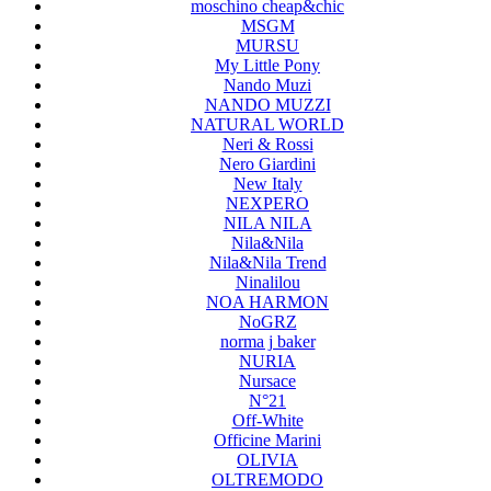
moschino cheap&chic
MSGM
MURSU
My Little Pony
Nando Muzi
NANDO MUZZI
NATURAL WORLD
Neri & Rossi
Nero Giardini
New Italy
NEXPERO
NILA NILA
Nila&Nila
Nila&Nila Trend
Ninalilou
NOA HARMON
NoGRZ
norma j baker
NURIA
Nursace
N°21
Off-White
Officine Marini
OLIVIA
OLTREMODO