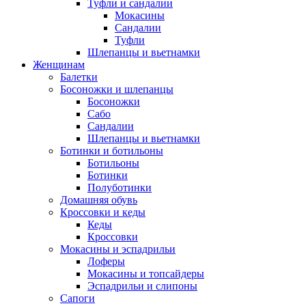
Туфли и сандалии
Мокасины
Сандалии
Туфли
Шлепанцы и вьетнамки
Женщинам
Балетки
Босоножки и шлепанцы
Босоножки
Сабо
Сандалии
Шлепанцы и вьетнамки
Ботинки и ботильоны
Ботильоны
Ботинки
Полуботинки
Домашняя обувь
Кроссовки и кеды
Кеды
Кроссовки
Мокасины и эспадрильи
Лоферы
Мокасины и топсайдеры
Эспадрильи и слипоны
Сапоги