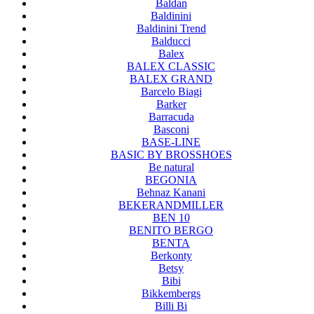
Baldan
Baldinini
Baldinini Trend
Balducci
Balex
BALEX CLASSIC
BALEX GRAND
Barcelo Biagi
Barker
Barracuda
Basconi
BASE-LINE
BASIC BY BROSSHOES
Be natural
BEGONIA
Behnaz Kanani
BEKERANDMILLER
BEN 10
BENITO BERGO
BENTA
Berkonty
Betsy
Bibi
Bikkembergs
Billi Bi