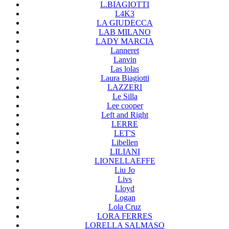
L.BIAGIOTTI
L4K3
LA GIUDECCA
LAB MILANO
LADY MARCIA
Lanneret
Lanvin
Las lolas
Laura Biagiotti
LAZZERI
Le Silla
Lee cooper
Left and Right
LERRE
LET'S
Libellen
LILIANI
LIONELLAEFFE
Liu Jo
Livs
Lloyd
Logan
Lola Cruz
LORA FERRES
LORELLA SALMASO