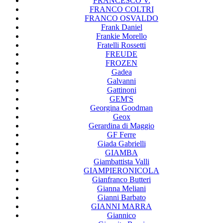
FRANCESCO V.
FRANCO COLTRI
FRANCO OSVALDO
Frank Daniel
Frankie Morello
Fratelli Rossetti
FREUDE
FROZEN
Gadea
Galvanni
Gattinoni
GEM'S
Georgina Goodman
Geox
Gerardina di Maggio
GF Ferre
Giada Gabrielli
GIAMBA
Giambattista Valli
GIAMPIERONICOLA
Gianfranco Butteri
Gianna Meliani
Gianni Barbato
GIANNI MARRA
Giannico