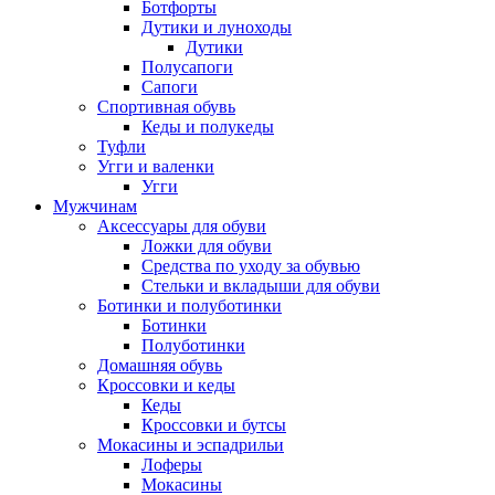
Ботфорты
Дутики и луноходы
Дутики
Полусапоги
Сапоги
Спортивная обувь
Кеды и полукеды
Туфли
Угги и валенки
Угги
Мужчинам
Аксессуары для обуви
Ложки для обуви
Средства по уходу за обувью
Стельки и вкладыши для обуви
Ботинки и полуботинки
Ботинки
Полуботинки
Домашняя обувь
Кроссовки и кеды
Кеды
Кроссовки и бутсы
Мокасины и эспадрильи
Лоферы
Мокасины