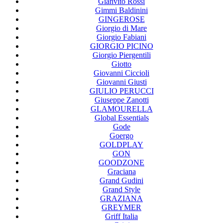
Gianvito Rossi
Gimmi Baldinini
GINGEROSE
Giorgio di Mare
Giorgio Fabiani
GIORGIO PICINO
Giorgio Piergentili
Giotto
Giovanni Ciccioli
Giovanni Giusti
GIULIO PERUCCI
Giuseppe Zanotti
GLAMOURELLA
Global Essentials
Gode
Goergo
GOLDPLAY
GON
GOODZONE
Graciana
Grand Gudini
Grand Style
GRAZIANA
GREYMER
Griff Italia