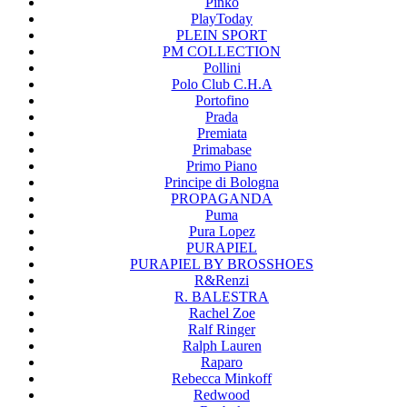
Pinko
PlayToday
PLEIN SPORT
PM COLLECTION
Pollini
Polo Club C.H.A
Portofino
Prada
Premiata
Primabase
Primo Piano
Principe di Bologna
PROPAGANDA
Puma
Pura Lopez
PURAPIEL
PURAPIEL BY BROSSHOES
R&Renzi
R. BALESTRA
Rachel Zoe
Ralf Ringer
Ralph Lauren
Raparo
Rebecca Minkoff
Redwood