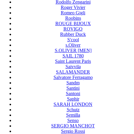
Rodolfo Zengarini
Roger Vivier
Romeo Gigli
Roobins
ROUGE BIJOUX
ROVIGO
Rubber Duck
S'cool
s.Oliver
S.OLIVER [MEN]
SAIL 1780
Saint Laurent Paris
Saivvila
SALAMANDER
Salvatore Ferragamo
Sandm
Santini
Santoni
Saphir
SARAH LONDON
Schutz
Semilla
Senso
SERGIO MANCHOT
Sergio Rossi