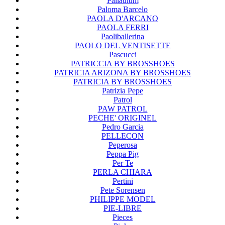
Palladium
Paloma Barcelo
PAOLA D'ARCANO
PAOLA FERRI
Paoliballerina
PAOLO DEL VENTISETTE
Pascucci
PATRICCIA BY BROSSHOES
PATRICIA ARIZONA BY BROSSHOES
PATRICIA BY BROSSHOES
Patrizia Pepe
Patrol
PAW PATROL
PECHE' ORIGINEL
Pedro Garcia
PELLECON
Peperosa
Peppa Pig
Per Te
PERLA CHIARA
Pertini
Pete Sorensen
PHILIPPE MODEL
PIE-LIBRE
Pieces