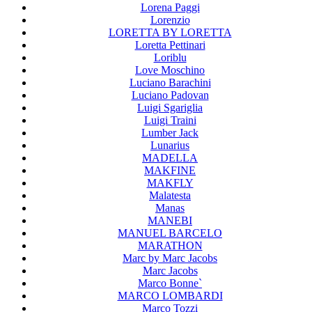
Lorena Paggi
Lorenzio
LORETTA BY LORETTA
Loretta Pettinari
Loriblu
Love Moschino
Luciano Barachini
Luciano Padovan
Luigi Sgariglia
Luigi Traini
Lumber Jack
Lunarius
MADELLA
MAKFINE
MAKFLY
Malatesta
Manas
MANEBI
MANUEL BARCELO
MARATHON
Marc by Marc Jacobs
Marc Jacobs
Marco Bonne`
MARCO LOMBARDI
Marco Tozzi