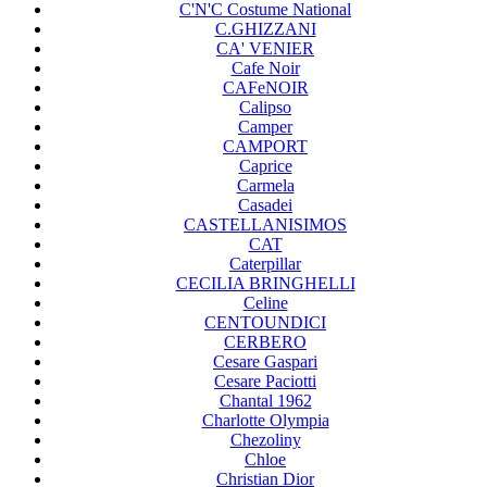
C'N'C Costume National
C.GHIZZANI
CA' VENIER
Cafe Noir
CAFeNOIR
Calipso
Camper
CAMPORT
Caprice
Carmela
Casadei
CASTELLANISIMOS
CAT
Caterpillar
CECILIA BRINGHELLI
Celine
CENTOUNDICI
CERBERO
Cesare Gaspari
Cesare Paciotti
Chantal 1962
Charlotte Olympia
Chezoliny
Chloe
Christian Dior