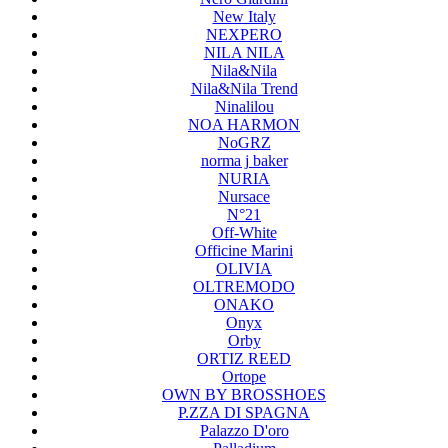
New Italy
NEXPERO
NILA NILA
Nila&Nila
Nila&Nila Trend
Ninalilou
NOA HARMON
NoGRZ
norma j baker
NURIA
Nursace
N°21
Off-White
Officine Marini
OLIVIA
OLTREMODO
ONAKO
Onyx
Orby
ORTIZ REED
Ortope
OWN BY BROSSHOES
P.ZZA DI SPAGNA
Palazzo D'oro