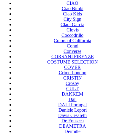
CIAO
Ciao Bimbi
Ciao Kids
City Sign
Clara Garcia
Clovis
Coccodrillo
Colors of California
Conni
Converse
CORSANI FIRENZE
COSTUME SELECTION
COVER
Crime London
CRISTIN
Crosby
CULT
DAKKEM
Dali
DALI Portugal
Daniele Lepori
Davis Cesaretti
De Fonseca
DEAMETRA
Deimille