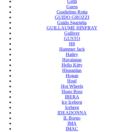
Gritti
Guess
Guglielmo Rotta
GUIDO GROZZI
Guido Sgariglia
GUILLAUME HINFRAY
Gulliver
GUSTO
H8
Hammer Jack
Hatley
Havaianas
Hello Kitty
Hispanitas
Hogan
Hogl
Hot Wheels
Hugo Boss
IBERA
Ice Iceberg
Iceberg
IDEADONNA
IL Borgo
IMA
IMAC