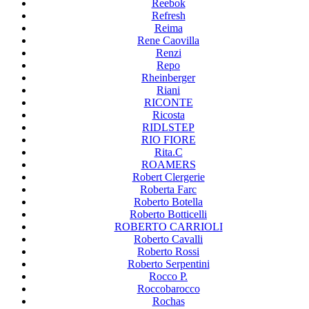
Reebok
Refresh
Reima
Rene Caovilla
Renzi
Repo
Rheinberger
Riani
RICONTE
Ricosta
RIDLSTEP
RIO FIORE
Rita.C
ROAMERS
Robert Clergerie
Roberta Farc
Roberto Botella
Roberto Botticelli
ROBERTO CARRIOLI
Roberto Cavalli
Roberto Rossi
Roberto Serpentini
Rocco P.
Roccobarocco
Rochas