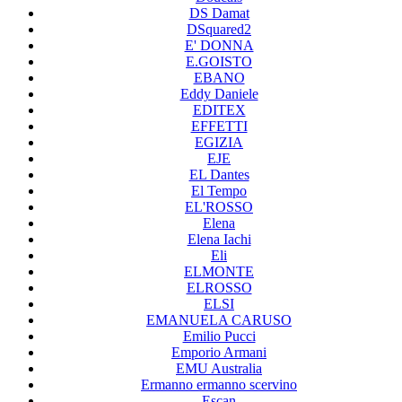
DS Damat
DSquared2
E' DONNA
E.GOISTO
EBANO
Eddy Daniele
EDITEX
EFFETTI
EGIZIA
EJE
EL Dantes
El Tempo
EL'ROSSO
Elena
Elena Iachi
Eli
ELMONTE
ELROSSO
ELSI
EMANUELA CARUSO
Emilio Pucci
Emporio Armani
EMU Australia
Ermanno ermanno scervino
Escan