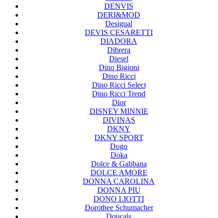
DENVIS
DERI&MOD
Desigual
DEVIS CESARETTI
DIADORA
Dibrera
Diesel
Dino Bigioni
Dino Ricci
Dino Ricci Select
Dino Ricci Trend
Dior
DISNEY MINNIE
DIVINAS
DKNY
DKNY SPORT
Dogo
Doka
Dolce & Gabbana
DOLCE AMORE
DONNA CAROLINA
DONNA PIU
DONO LIOTTI
Dorothee Schumacher
Doucals