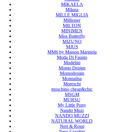
MIKAELA
Milana
MILLE MIGLIA
Millioner
MILTON
MINIMEN
Miss Butterfly
MIZUNO
MJUS
MM6 by Maison Margiela
Moda Di Fausto
Modelini
Momo Design
Momodesign
Monnalisa
Moreschi
moschino cheap&chic
MSGM
MURSU
My Little Pony
Nando Muzi
NANDO MUZZI
NATURAL WORLD
Neri & Rossi
Nero Giardini