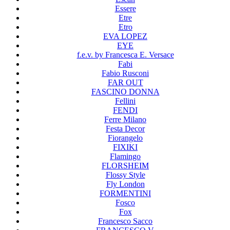
Essere
Etre
Etro
EVA LOPEZ
EYE
f.e.v. by Francesca E. Versace
Fabi
Fabio Rusconi
FAR OUT
FASCINO DONNA
Fellini
FENDI
Ferre Milano
Festa Decor
Fiorangelo
FIXIKI
Flamingo
FLORSHEIM
Flossy Style
Fly London
FORMENTINI
Fosco
Fox
Francesco Sacco