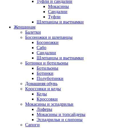
Туфли и сандалии
Мокасины
Сандалии
Туфли
Шлепанцы и вьетнамки
Женщинам
Балетки
Босоножки и шлепанцы
Босоножки
Сабо
Сандалии
Шлепанцы и вьетнамки
Ботинки и ботильоны
Ботильоны
Ботинки
Полуботинки
Домашняя обувь
Кроссовки и кеды
Кеды
Кроссовки
Мокасины и эспадрильи
Лоферы
Мокасины и топсайдеры
Эспадрильи и слипоны
Сапоги