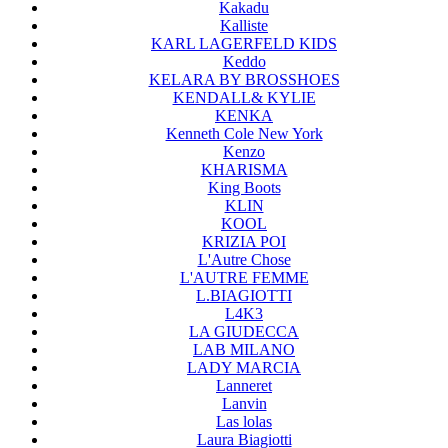
Kakadu
Kalliste
KARL LAGERFELD KIDS
Keddo
KELARA BY BROSSHOES
KENDALL& KYLIE
KENKA
Kenneth Cole New York
Kenzo
KHARISMA
King Boots
KLIN
KOOL
KRIZIA POI
L'Autre Chose
L'AUTRE FEMME
L.BIAGIOTTI
L4K3
LA GIUDECCA
LAB MILANO
LADY MARCIA
Lanneret
Lanvin
Las lolas
Laura Biagiotti