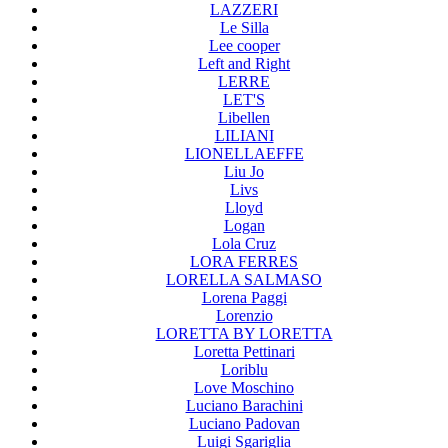
LAZZERI
Le Silla
Lee cooper
Left and Right
LERRE
LET'S
Libellen
LILIANI
LIONELLAEFFE
Liu Jo
Livs
Lloyd
Logan
Lola Cruz
LORA FERRES
LORELLA SALMASO
Lorena Paggi
Lorenzio
LORETTA BY LORETTA
Loretta Pettinari
Loriblu
Love Moschino
Luciano Barachini
Luciano Padovan
Luigi Sgariglia