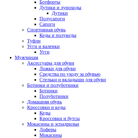
Ботфорты
Дутики и луноходы
Дутики
Полусапоги
Сапоги
Спортивная обувь
Кеды и полукеды
Туфли
Угги и валенки
Угги
Мужчинам
Аксессуары для обуви
Ложки для обуви
Средства по уходу за обувью
Стельки и вкладыши для обуви
Ботинки и полуботинки
Ботинки
Полуботинки
Домашняя обувь
Кроссовки и кеды
Кеды
Кроссовки и бутсы
Мокасины и эспадрильи
Лоферы
Мокасины