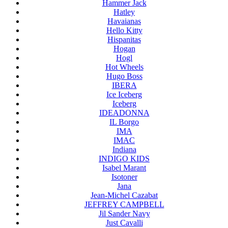
Hammer Jack
Hatley
Havaianas
Hello Kitty
Hispanitas
Hogan
Hogl
Hot Wheels
Hugo Boss
IBERA
Ice Iceberg
Iceberg
IDEADONNA
IL Borgo
IMA
IMAC
Indiana
INDIGO KIDS
Isabel Marant
Isotoner
Jana
Jean-Michel Cazabat
JEFFREY CAMPBELL
Jil Sander Navy
Just Cavalli