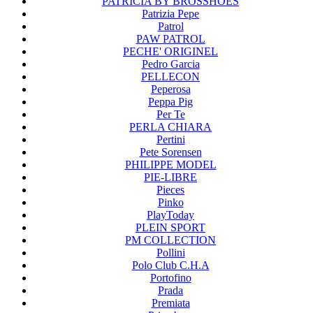
PATRICIA BY BROSSHOES
Patrizia Pepe
Patrol
PAW PATROL
PECHE' ORIGINEL
Pedro Garcia
PELLECON
Peperosa
Peppa Pig
Per Te
PERLA CHIARA
Pertini
Pete Sorensen
PHILIPPE MODEL
PIE-LIBRE
Pieces
Pinko
PlayToday
PLEIN SPORT
PM COLLECTION
Pollini
Polo Club C.H.A
Portofino
Prada
Premiata