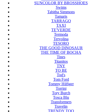
SUNCOLOR BY BROSSHOES
Swims
Tabitha Simmons
Tamaris
TARRAGO
TAXI
TE'VERDE
Termoda
Tervolina
TESORO
THE GOOD DINOSAUR
THE TIME OF BOCHA
Tines
Titanitos
TNY
TO BE
Tod's
Tom Ford
Tommy Hilfiger
Torrini
Tory Burch
Tosca Blu
Transformers
Travelin
TRENDY TOO