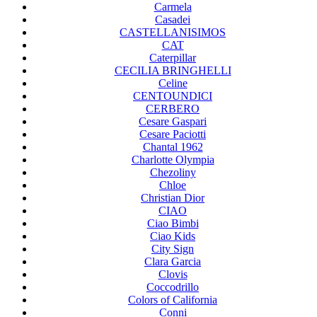
Carmela
Casadei
CASTELLANISIMOS
CAT
Caterpillar
CECILIA BRINGHELLI
Celine
CENTOUNDICI
CERBERO
Cesare Gaspari
Cesare Paciotti
Chantal 1962
Charlotte Olympia
Chezoliny
Chloe
Christian Dior
CIAO
Ciao Bimbi
Ciao Kids
City Sign
Clara Garcia
Clovis
Coccodrillo
Colors of California
Conni