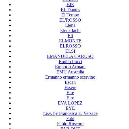
EJE
EL Dantes
El Tempo
EL'ROSSO
Elena
Elena Iachi
Eli
ELMONTE
ELROSSO
ELSI
EMANUELA CARUSO
Emilio Pucci
Emporio Armani
EMU Australia
Ermanno ermanno scervino
Escan
Essere
Etre
Etro
EVA LOPEZ
EYE
f.e.v. by Francesca E. Versace
Fabi
Fabio Rusconi
FAR OUT