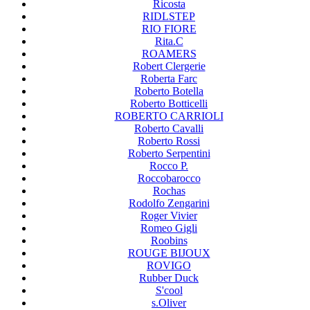
Ricosta
RIDLSTEP
RIO FIORE
Rita.C
ROAMERS
Robert Clergerie
Roberta Farc
Roberto Botella
Roberto Botticelli
ROBERTO CARRIOLI
Roberto Cavalli
Roberto Rossi
Roberto Serpentini
Rocco P.
Roccobarocco
Rochas
Rodolfo Zengarini
Roger Vivier
Romeo Gigli
Roobins
ROUGE BIJOUX
ROVIGO
Rubber Duck
S'cool
s.Oliver