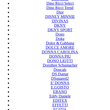
Dino Ricci Select
Dino Ricci Trend
Dior
DISNEY MINNIE
DIVINAS
DKNY
DKNY SPORT
Dogo
Doka
Dolce & Gabbana
DOLCE AMORE
DONNA CAROLINA
DONNA PIU
DONO LIOTTI
Dorothee Schumacher
Doucals
DS Damat
DSquared2
E' DONNA
E.GOISTO
EBANO
Eddy Daniele
EDITEX
EFFETTI
EGIZIA