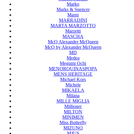
Marko
Marks & Spencer
Marni
MARRADINI
MARTA MARZOTTO
Marzetti
MASCHA
McQ Alexander McQueen
McQ by Alexander McQueen
MD
Medea
Megumi Ochi
MENORQUINASPOPA
MENS HERITAGE
Michael Kors
Michele
MIKAELA
Milana
MILLE MIGLIA
Millioner
MILTON
MINIMEN
Miss Butterfly
MIZUNO
MJUS