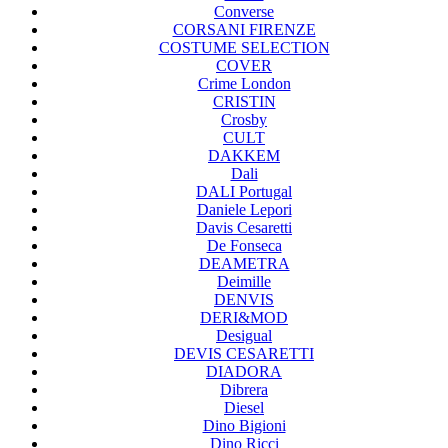
Converse
CORSANI FIRENZE
COSTUME SELECTION
COVER
Crime London
CRISTIN
Crosby
CULT
DAKKEM
Dali
DALI Portugal
Daniele Lepori
Davis Cesaretti
De Fonseca
DEAMETRA
Deimille
DENVIS
DERI&MOD
Desigual
DEVIS CESARETTI
DIADORA
Dibrera
Diesel
Dino Bigioni
Dino Ricci