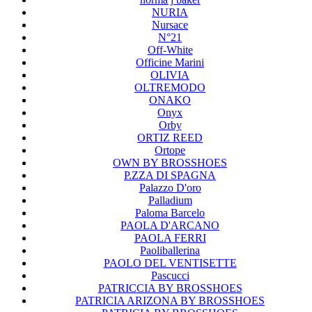
NURIA
Nursace
N°21
Off-White
Officine Marini
OLIVIA
OLTREMODO
ONAKO
Onyx
Orby
ORTIZ REED
Ortope
OWN BY BROSSHOES
P.ZZA DI SPAGNA
Palazzo D'oro
Palladium
Paloma Barcelo
PAOLA D'ARCANO
PAOLA FERRI
Paoliballerina
PAOLO DEL VENTISETTE
Pascucci
PATRICCIA BY BROSSHOES
PATRICIA ARIZONA BY BROSSHOES