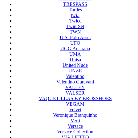
TRESPASS
Turtles
twi..
Twice
Twin-Set
TWN
U.S. Polo Assn.
UFO
UGG Australia
UMA
Unisa
United Nude
UNZE
Valentino
Valentino Garavani
VALLEY
VALSER
VAQUETILLAS BY BROSSHOES
VEGAM
Velvet
Veronique Branquinho
Verri
Versace
Versace Collection
VIA LIETTO