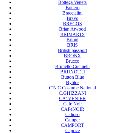
Bottega Veneta
Bottero
Braccialini
Bravo
BRECOS
Brian Atwood
BRIMARTS
Brioni
BRIS
British passport
BRONX
Brucco
Brunello Cucinelli
BRUNOTTI
Button Blue
Byblos
C'N'C Costume National
C.GHIZZANI
CA' VENIER
Cafe Noir
CAFeNOIR
Calipso
Camper
CAMPORT
Caprice