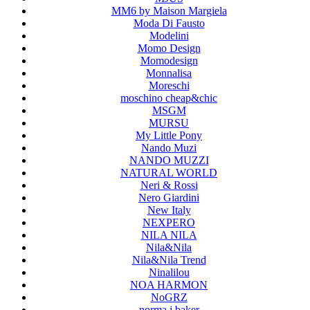
MM6 by Maison Margiela
Moda Di Fausto
Modelini
Momo Design
Momodesign
Monnalisa
Moreschi
moschino cheap&chic
MSGM
MURSU
My Little Pony
Nando Muzi
NANDO MUZZI
NATURAL WORLD
Neri & Rossi
Nero Giardini
New Italy
NEXPERO
NILA NILA
Nila&Nila
Nila&Nila Trend
Ninalilou
NOA HARMON
NoGRZ
norma j baker