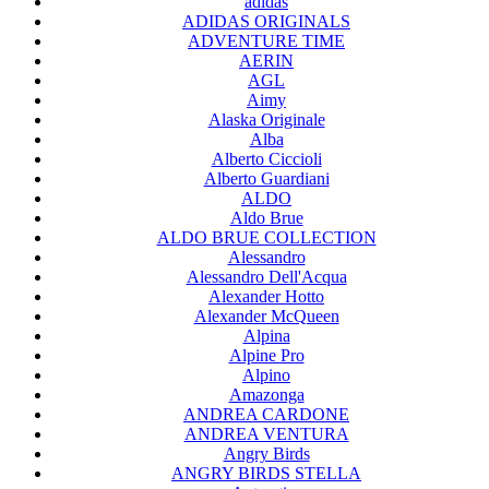
adidas
ADIDAS ORIGINALS
ADVENTURE TIME
AERIN
AGL
Aimy
Alaska Originale
Alba
Alberto Ciccioli
Alberto Guardiani
ALDO
Aldo Brue
ALDO BRUE COLLECTION
Alessandro
Alessandro Dell'Acqua
Alexander Hotto
Alexander McQueen
Alpina
Alpine Pro
Alpino
Amazonga
ANDREA CARDONE
ANDREA VENTURA
Angry Birds
ANGRY BIRDS STELLA