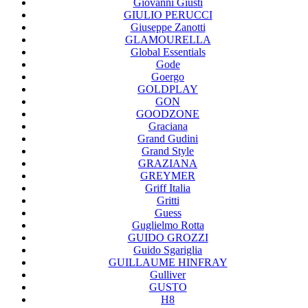
Giovanni Giusti
GIULIO PERUCCI
Giuseppe Zanotti
GLAMOURELLA
Global Essentials
Gode
Goergo
GOLDPLAY
GON
GOODZONE
Graciana
Grand Gudini
Grand Style
GRAZIANA
GREYMER
Griff Italia
Gritti
Guess
Guglielmo Rotta
GUIDO GROZZI
Guido Sgariglia
GUILLAUME HINFRAY
Gulliver
GUSTO
H8