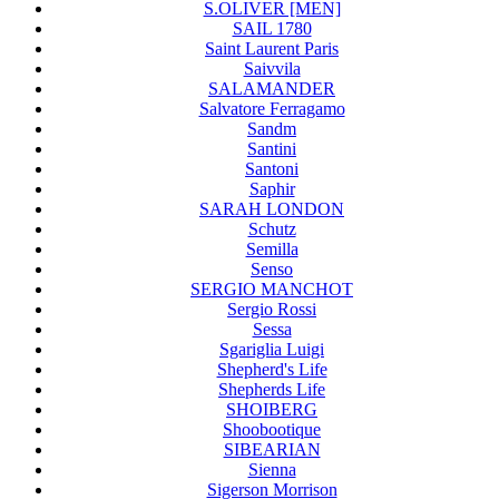
S.OLIVER [MEN]
SAIL 1780
Saint Laurent Paris
Saivvila
SALAMANDER
Salvatore Ferragamo
Sandm
Santini
Santoni
Saphir
SARAH LONDON
Schutz
Semilla
Senso
SERGIO MANCHOT
Sergio Rossi
Sessa
Sgariglia Luigi
Shepherd's Life
Shepherds Life
SHOIBERG
Shoobootique
SIBEARIAN
Sienna
Sigerson Morrison