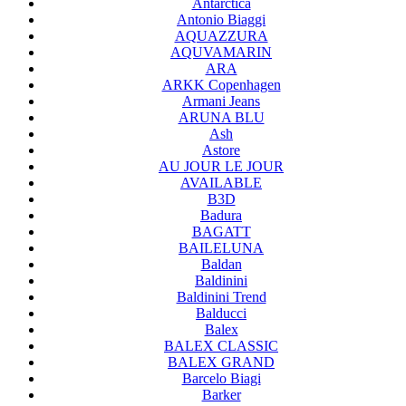
Antarctica
Antonio Biaggi
AQUAZZURA
AQUVAMARIN
ARA
ARKK Copenhagen
Armani Jeans
ARUNA BLU
Ash
Astore
AU JOUR LE JOUR
AVAILABLE
B3D
Badura
BAGATT
BAILELUNA
Baldan
Baldinini
Baldinini Trend
Balducci
Balex
BALEX CLASSIC
BALEX GRAND
Barcelo Biagi
Barker