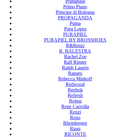
Primabase
Primo Piano
Principe di Bologna
PROPAGANDA
Puma
Pura Lopez
PURAPIEL
PURAPIEL BY BROSSHOES
R&Renzi
R. BALESTRA
Rachel Zoe
Ralf Ringer
Ralph Lauren
Raparo
Rebecca Minkoff
Redwood
Reebok
Refresh
Reima
Rene Caovilla
Renzi
Repo
Rheinberger
Riani
RICONTE