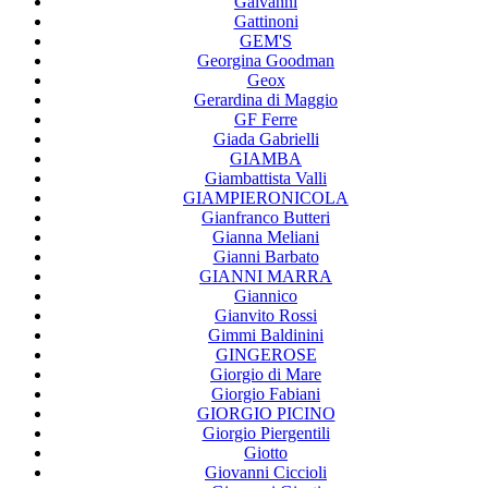
Galvanni
Gattinoni
GEM'S
Georgina Goodman
Geox
Gerardina di Maggio
GF Ferre
Giada Gabrielli
GIAMBA
Giambattista Valli
GIAMPIERONICOLA
Gianfranco Butteri
Gianna Meliani
Gianni Barbato
GIANNI MARRA
Giannico
Gianvito Rossi
Gimmi Baldinini
GINGEROSE
Giorgio di Mare
Giorgio Fabiani
GIORGIO PICINO
Giorgio Piergentili
Giotto
Giovanni Ciccioli